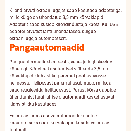
Kliendiarvuti ekraanilugejat saab kasutada adapteriga,
mille külge on ühendatud 3,5 mm kõrvaklapid.
Adapterit saab küsida kliendinõustaja käest. Kui USB-
adapter arvutist lahti ühendatakse, sulgub
ekraanilugeja automaatselt.
Pangaautomaadid
Pangaautomaatidel on eesti-, vene- ja ingliskeelne
kõnetugi. Kõnetoe kasutamiseks ühenda 3,5 mm
kõrvaklapid klahvistiku paremal pool asuvasse
helipessa. Helipesast paremal asub nupp, millega
saad reguleerida helitugevust. Pärast kõrvaklappide
ühendamist järgi juhiseid automaadi keskel asuvat
klahvistikku kasutades.
Esinduse juures asuva automaadi kõnetoe
kasutamiseks saad kõrvaklapid küsida esinduse
töötajalt.