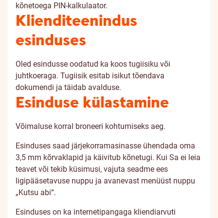
kõnetoega PIN-kalkulaator.
Klienditeenindus
esinduses
Oled esindusse oodatud ka koos tugiisiku või
juhtkoeraga. Tugiisik esitab isikut tõendava
dokumendi ja täidab avalduse.
Esinduse külastamine
Võimaluse korral
broneeri kohtumiseks aeg
.
Esinduses saad järjekorramasinasse ühendada oma
3,5 mm kõrvaklapid ja käivitub kõnetugi. Kui Sa ei leia
teavet või tekib küsimusi, vajuta seadme ees
ligipääsetavuse nuppu ja avanevast menüüst nuppu
„Kutsu abi“.
Esinduses on ka internetipangaga kliendiarvuti