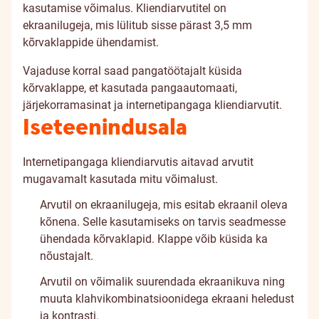
kasutamise võimalus. Kliendiarvutitel on
ekraanilugeja, mis lülitub sisse pärast 3,5 mm
kõrvaklappide ühendamist.
Vajaduse korral saad pangatöötajalt küsida
kõrvaklappe, et kasutada pangaautomaati,
järjekorramasinat ja internetipangaga kliendiarvutit.
Iseteenindusala
Internetipangaga kliendiarvutis aitavad arvutit
mugavamalt kasutada mitu võimalust.
Arvutil on ekraanilugeja, mis esitab ekraanil oleva
kõnena. Selle kasutamiseks on tarvis seadmesse
ühendada kõrvaklapid. Klappe võib küsida ka
nõustajalt.
Arvutil on võimalik suurendada ekraanikuva ning
muuta klahvikombinatsioonidega ekraani heledust
ja kontrasti.