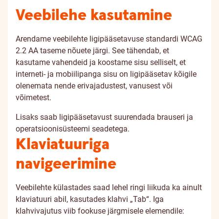
Veebilehe kasutamine
Arendame veebilehte ligipääsetavuse standardi WCAG
2.2 AA taseme nõuete järgi. See tähendab, et
kasutame vahendeid ja koostame sisu selliselt, et
interneti- ja mobiilipanga sisu on ligipääsetav kõigile
olenemata nende erivajadustest, vanusest või
võimetest.
Lisaks saab ligipääsetavust suurendada brauseri ja
operatsioonisüsteemi seadetega.
Klaviatuuriga
navigeerimine
Veebilehte külastades saad lehel ringi liikuda ka ainult
klaviatuuri abil, kasutades klahvi „Tab“. Iga
klahvivajutus viib fookuse järgmisele elemendile: