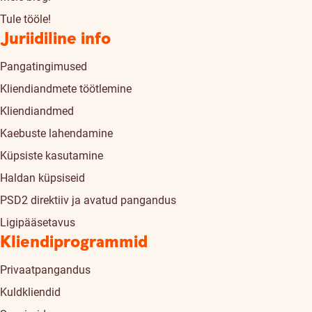
Tule tööle!
Juriidiline info
Pangatingimused
Kliendiandmete töötlemine
Kliendiandmed
Kaebuste lahendamine
Küpsiste kasutamine
Haldan küpsiseid
PSD2 direktiiv ja avatud pangandus
Ligipääsetavus
Kliendiprogrammid
Privaatpangandus
Kuldkliendid