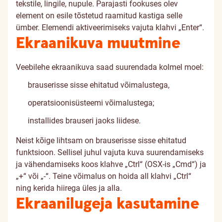
tekstile, lingile, nupule. Parajasti fookuses olev
element on esile tõstetud raamitud kastiga selle
ümber. Elemendi aktiveerimiseks vajuta klahvi „Enter“.
Ekraanikuva muutmine
Veebilehe ekraanikuva saad suurendada kolmel moel:
brauserisse sisse ehitatud võimalustega,
operatsioonisüsteemi võimalustega;
installides brauseri jaoks liidese.
Neist kõige lihtsam on brauserisse sisse ehitatud
funktsioon. Sellisel juhul vajuta kuva suurendamiseks
ja vähendamiseks koos klahve „Ctrl“ (OSX-is „Cmd“) ja
„+“ või „-“. Teine võimalus on hoida all klahvi „Ctrl“
ning kerida hiirega üles ja alla.
Ekraanilugeja kasutamine