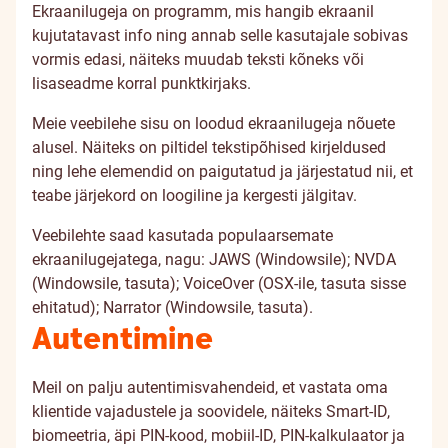
Ekraanilugeja on programm, mis hangib ekraanil
kujutatavast info ning annab selle kasutajale sobivas
vormis edasi, näiteks muudab teksti kõneks või
lisaseadme korral punktkirjaks.
Meie veebilehe sisu on loodud ekraanilugeja nõuete
alusel. Näiteks on piltidel tekstipõhised kirjeldused
ning lehe elemendid on paigutatud ja järjestatud nii, et
teabe järjekord on loogiline ja kergesti jälgitav.
Veebilehte saad kasutada populaarsemate
ekraanilugejatega, nagu: JAWS (Windowsile); NVDA
(Windowsile, tasuta); VoiceOver (OSX-ile, tasuta sisse
ehitatud); Narrator (Windowsile, tasuta).
Autentimine
Meil on palju autentimisvahendeid, et vastata oma
klientide vajadustele ja soovidele, näiteks Smart-ID,
biomeetria, äpi PIN-kood, mobiil-ID, PIN-kalkulaator ja