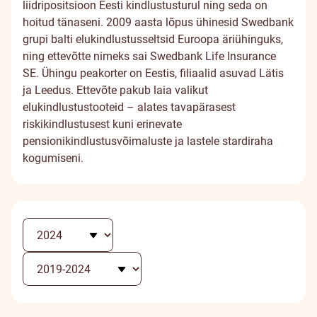
liidripositsioon Eesti kindlustusturul ning seda on
hoitud tänaseni. 2009 aasta lõpus ühinesid Swedbank
grupi balti elukindlustusseltsid Euroopa äriühinguks,
ning ettevõtte nimeks sai Swedbank Life Insurance
SE. Ühingu peakorter on Eestis, filiaalid asuvad Lätis
ja Leedus. Ettevõte pakub laia valikut
elukindlustustooteid – alates tavapärasest
riskikindlustusest kuni erinevate
pensionikindlustusvõimaluste ja lastele stardiraha
kogumiseni.