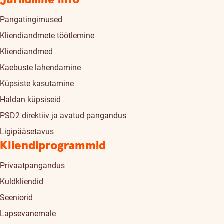
Juriidiline info
Pangatingimused
Kliendiandmete töötlemine
Kliendiandmed
Kaebuste lahendamine
Küpsiste kasutamine
Haldan küpsiseid
PSD2 direktiiv ja avatud pangandus
Ligipääsetavus
Kliendiprogrammid
Privaatpangandus
Kuldkliendid
Seeniorid
Lapsevanemale