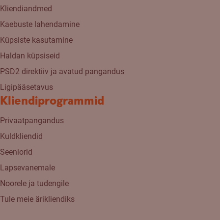
Kliendiandmed
Kaebuste lahendamine
Küpsiste kasutamine
Haldan küpsiseid
PSD2 direktiiv ja avatud pangandus
Ligipääsetavus
Kliendiprogrammid
Privaatpangandus
Kuldkliendid
Seeniorid
Lapsevanemale
Noorele ja tudengile
Tule meie ärikliendiks