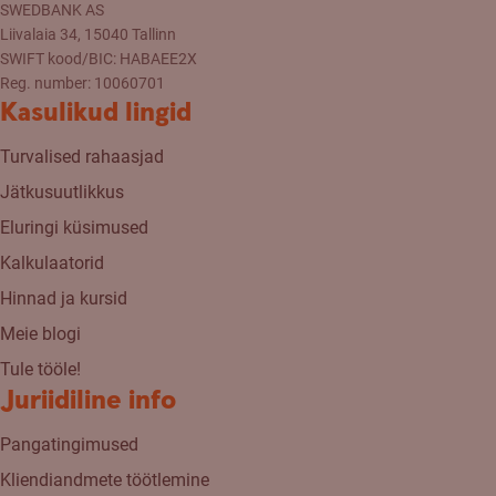
SWEDBANK AS
Liivalaia 34, 15040 Tallinn
SWIFT kood/BIC: HABAEE2X
Reg. number: 10060701
Kasulikud lingid
Turvalised rahaasjad
Jätkusuutlikkus
Eluringi küsimused
Kalkulaatorid
Hinnad ja kursid
Meie blogi
Tule tööle!
Juriidiline info
Pangatingimused
Kliendiandmete töötlemine