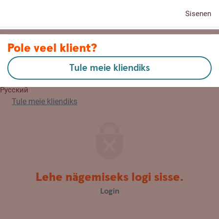
Sisenen
Kontaktid
Pole veel klient?
Tule meie kliendiks
English
Русский
Tule meie kliendiks
Lehe nägemiseks logi sisse.
Login