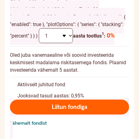
Alates 60. eluaastast
{ "chart": { "height": 120, "marginTop": -20,
"marginBottom": 20, "spacingBottom": 10 }, "legend": {
"enabled": true }, "plotOptions": { "series": { "stacking":
Täiendav selgitus
1
0%
"percent" } } }
aasta tootlus
:
Oled juba vanemaealine või soovid investeerida
keskmisest madalama riskitasemega fondis. Plaanid
investeerida vähemalt 5 aastat.
Aktiivselt juhitud fond
Jooksvad tasud aastas: 0,95%
Liitun fondiga
Lähemalt fondist