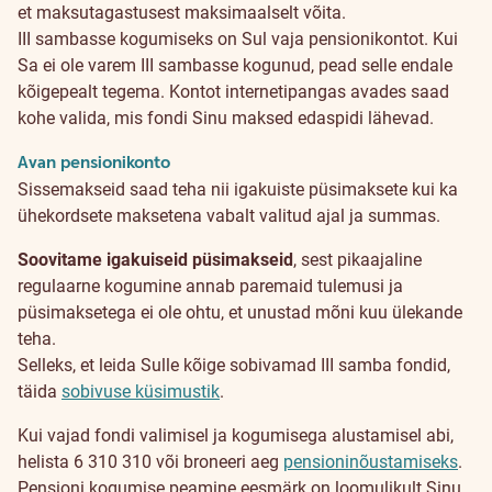
et maksutagastusest maksimaalselt võita.
Kuidas
III sambasse kogumiseks on Sul vaja pensionikontot. Kui
Sa ei ole varem III sambasse kogunud, pead selle endale
alustada?
kõigepealt tegema. Kontot internetipangas avades saad
kohe valida, mis fondi Sinu maksed edaspidi lähevad.
Avan pensionikonto
Sissemakseid saad teha nii igakuiste püsimaksete kui ka
ühekordsete maksetena vabalt valitud ajal ja summas.
Soovitame igakuiseid püsimakseid
, sest pikaajaline
regulaarne kogumine annab paremaid tulemusi ja
püsimaksetega ei ole ohtu, et unustad mõni kuu ülekande
teha.
Selleks, et leida Sulle kõige sobivamad III samba fondid,
täida
sobivuse küsimustik
.
Kui vajad fondi valimisel ja kogumisega alustamisel abi,
helista 6 310 310 või broneeri aeg
pensioninõustamiseks
.
Pensioni kogumise peamine eesmärk on loomulikult Sinu