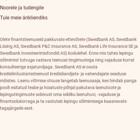
Noorele ja tudengile
Tule meie ärikliendiks
Olete finantsteenuseid pakkuvate ettevõtete (Swedbank AS, Swedbank
Liising AS, Swedbank P&C Insurance AS, Swedbank Life Insurance SE ja
Swedbank Investeerimisfondid AS) kodulehel. Enne mis tahes lepingu
sõlmimist tutvuge vastava teenuse tingimustega ning vajaduse korral
konsulteerige asjatundjaga. Swedbank AS ei osuta
krediidinõustamisteenust krediidiandjate- ja vahendajate seaduse
mõistes. Laenu võtmise otsuse langetab laenusaaja, kes hindab panga
poolt esitatud teabe ja hoiatuste põhjal pakutava laenutoote ja
lepingutingimuste sobivust oma isikliku laenuhuvi, -vajaduse ja
finantsolukorraga ja ta vastutab lepingu sõlmimisega kaasnevate
tagajärgede eest.