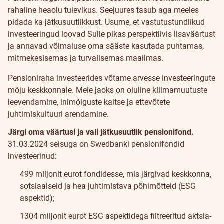
Jätkusuutlikkus
rahaline heaolu tulevikus. Seejuures tasub aga meeles
pidada ka jätkusuutlikkust. Usume, et vastutustundlikud
investeeringud loovad Sulle pikas perspektiivis lisaväärtust
ja annavad võimaluse oma sääste kasutada puhtamas,
mitmekesisemas ja turvalisemas maailmas.
Pensioniraha investeerides võtame arvesse investeeringute
mõju keskkonnale. Meie jaoks on oluline kliimamuutuste
leevendamine, inimõiguste kaitse ja ettevõtete
juhtimiskultuuri arendamine.
Järgi oma väärtusi ja vali jätkusuutlik pensionifond.
31.03.2024 seisuga on Swedbanki pensionifondid
investeerinud:
499 miljonit eurot fondidesse, mis järgivad keskkonna,
sotsiaalseid ja hea juhtimistava põhimõtteid (ESG
aspektid);
1304 miljonit eurot ESG aspektidega filtreeritud aktsia-