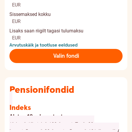
EUR
Sissemaksed kokku
EUR
Lisaks saan riigilt tagasi tulumaksu
EUR
Arvutuskäik ja tootluse eeldused
Valin fondi
Pensionifondid
Indeks
Alates 18. eluaastast
{ "chart": { "height": 120, "marginTop": -20,
"marginBottom": 20, "spacingBottom": 10 }, "legend": {