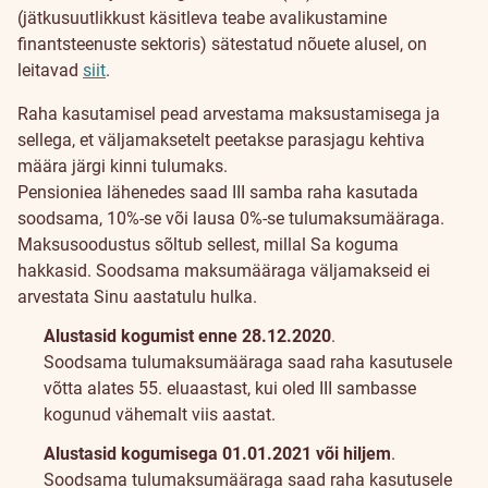
(jätkusuutlikkust käsitleva teabe avalikustamine
finantsteenuste sektoris) sätestatud nõuete alusel, on
leitavad
siit
.
Väljamaksed
Raha kasutamisel pead arvestama maksustamisega ja
III
sellega, et väljamaksetelt peetakse parasjagu kehtiva
määra järgi kinni tulumaks.
sambast
Pensioniea lähenedes saad III samba raha kasutada
soodsama, 10%-se või lausa 0%-se tulumaksumääraga.
Maksusoodustus sõltub sellest, millal Sa koguma
hakkasid. Soodsama maksumääraga väljamakseid ei
arvestata Sinu aastatulu hulka.
Alustasid kogumist enne 28.12.2020
.
Soodsama tulumaksumääraga saad raha kasutusele
võtta alates 55. eluaastast, kui oled III sambasse
kogunud vähemalt viis aastat.
Alustasid kogumisega 01.01.2021 või hiljem
.
Soodsama tulumaksumääraga saad raha kasutusele