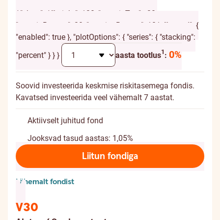
Alates 55. eluaastast
{ "chart": { "height": 120, "marginTop": -20,
"marginBottom": 20, "spacingBottom": 10 }, "legend": {
"enabled": true }, "plotOptions": { "series": { "stacking":
Täiendav selgitus
1
0%
"percent" } } }
aasta tootlus
:
Soovid investeerida keskmise riskitasemega fondis.
Kavatsed investeerida veel vähemalt 7 aastat.
Aktiivselt juhitud fond
Jooksvad tasud aastas: 1,05%
Liitun fondiga
Lähemalt fondist
V30