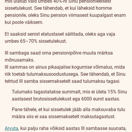
mis ulatub vaid umbes 40%-ni Sinu pensionieelsest
sissetulekust. See tähendab, et kui läheksid homme
pensionile, oleks Sinu pension viimasest kuupalgast enam
kui poole väiksem.
Et saaksid senist elatustaset säilitada, oleks aga vaja
umbes 65–70% sissetulekust.
III sambaga saad oma pensionipõlve muuta märksa
mõnusamaks.
III sammas on ainus pikaajalise kogumise võimalus, mida
riik toetab tulumaksusoodustusega. See tähendab, et Sinu
tehtud III samba sissemaksetelt saad tulumaksu tagasi.
Tulumaks tagastatakse summalt, mis ei ületa 15% Sinu
aastasest brutosissetulekust ega 6000 eurot aastas.
Pane tähele, et kui sissetulek jääb alla maksuvaba tulu
määra siis ei saa sissemaksetelt maksutagastust.
Arvuta
, kui palju raha võiksid aastas III sambasse suunata,