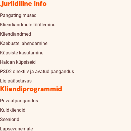
Juriidiline info
Pangatingimused
Kliendiandmete töötlemine
Kliendiandmed
Kaebuste lahendamine
Küpsiste kasutamine
Haldan küpsiseid
PSD2 direktiiv ja avatud pangandus
Ligipääsetavus
Kliendiprogrammid
Privaatpangandus
Kuldkliendid
Seeniorid
Lapsevanemale