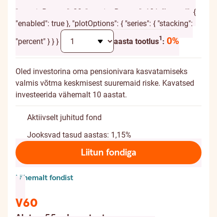
{ "chart": { "height": 120, "marginTop": -20,
"marginBottom": 20, "spacingBottom": 10 }, "legend": {
"enabled": true }, "plotOptions": { "series": { "stacking":
Täiendav selgitus
1
0%
"percent" } } }
aasta tootlus
:
Oled investorina oma pensionivara kasvatamiseks
valmis võtma keskmisest suuremaid riske. Kavatsed
investeerida vähemalt 10 aastat.
Aktiivselt juhitud fond
Jooksvad tasud aastas: 1,15%
Liitun fondiga
Lähemalt fondist
V60