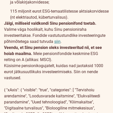
ja võlakirjakorvidesse;
115 miljonit eurot ESG-temaatilistesse aktsiakorvidesse
(nt elektriautod, küberturvalisus).
Jälgi, milliseid valdkondi Sinu pensionifond toetab.
Valime väga hoolikalt, kuhu Sinu pensioniraha
investeeritakse. Fondide vastutustundlike investeeringute
põhimõtetega saad tutvuda
siin
.
Veendu, et Sinu pension oleks investeeritud nii, et see
hoiab maailma.
Meie pensionifondide keskmine ESG
reiting on A (allikas: MSCI).
Küsisime pensionikogujatelt, kuidas nad jaotaksid 1000
eurot jätkusuutlikuks investeerimiseks. Siin on nende
vastused.
{ "xAxis": { "visible": "true", "categories": [ "Tervishoiu
arendamine", "Loodusvarade kaitsmine", "Elukvaliteedi
parandamine", "Uued tehnoloogiad", "Kliimakaitse",
"Digitaalne turvalisus", "Bioloogiline mitmekesisus",