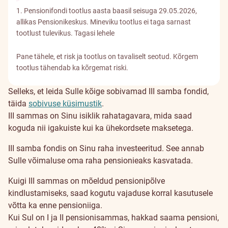
1. Pensionifondi tootlus aasta baasil seisuga 29.05.2026,
allikas Pensionikeskus. Mineviku tootlus ei taga sarnast
tootlust tulevikus.
Tagasi lehele
Pane tähele, et risk ja tootlus on tavaliselt seotud. Kõrgem
tootlus tähendab ka kõrgemat riski.
Selleks, et leida Sulle kõige sobivamad III samba fondid,
täida
sobivuse küsimustik
.
Miks
III sammas on Sinu isiklik rahatagavara, mida saad
koguda nii igakuiste kui ka ühekordsete maksetega.
koguda
III samba fondis on Sinu raha investeeritud. See annab
III
Sulle võimaluse oma raha pensionieaks kasvatada.
sambasse?
Kuigi III sammas on mõeldud pensionipõlve
kindlustamiseks, saad kogutu vajaduse korral kasutusele
võtta ka enne pensioniiga.
Kui Sul on I ja II pensionisammas, hakkad saama pensioni,