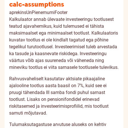
calc-assumptions
aprekinsUnPienemumiFooter
Kalkulaator annab ülevaate investeeringu tootlusest
teatud ajavahemikus, kuid tulemused ei tähista
maksimaalset ega minimaalset tootlust. Kalkulaatoris
kuvatav tootlus ei ole kindlalt tagatud ega põhine
tegelikul turutootlusel. Investeerimisel tuleb arvestada
ka tasude ja kaasnevate riskidega. Investeeringu
väärtus võib ajas suureneda või väheneda ning
mineviku tootlus ei viita sarnasele tootlusele tulevikus.
Rahvusvaheliselt kasutatav aktsiate pikaajaline
ajalooline tootlus aasta baasil on 7%, kuid see ei
pruugi tähendada III samba fondi puhul sarnast
tootlust. Lisaks on pensionifondidel erinevad
riskitasemed ja investeerimisprofiilid, mis tootlust
samuti mõjutavad.
Tulumaksutagastuse arvutuse aluseks on kehtiv