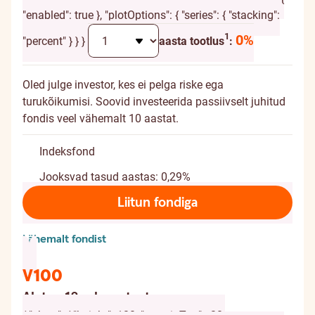
"enabled": true }, "plotOptions": { "series": { "stacking":
Täiendav selgitus
1
0%
"percent" } } }
aasta tootlus
:
Oled julge investor, kes ei pelga riske ega
turukõikumisi. Soovid investeerida passiivselt juhitud
fondis veel vähemalt 10 aastat.
Indeksfond
Jooksvad tasud aastas: 0,29%
Liitun fondiga
Lähemalt fondist
V100
Alates 18. eluaastast