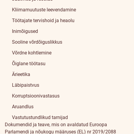
Kliimamuutuste leevendamine
Töötajate tervishoid ja heaolu
Inimõigused
Sooline võrdõiguslikkus
Võrdne kohtlemine
Õiglane töötasu
Ärieetika
Läbipaistvus
Korruptsioonivastasus
Aruandlus
Vastutustundlikud tarnijad
Dokumendid ja teave, mis on avaldatud Euroopa
Parlamendi ja nõukogu määruses (EL) nr 2019/2088