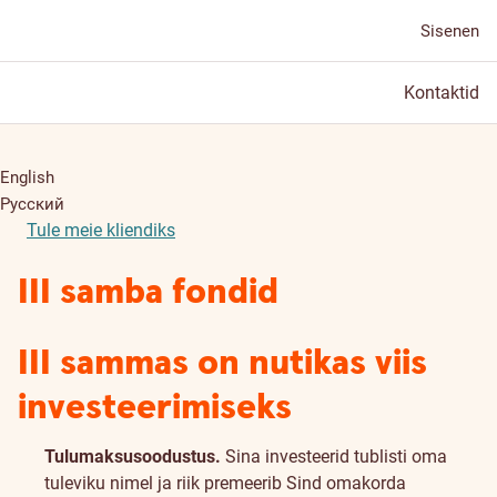
Sisenen
Kontaktid
English
Русский
Tule meie kliendiks
III samba fondid
III sammas on nutikas viis
investeerimiseks
Tulumaksusoodustus.
Sina investeerid tublisti oma
tuleviku nimel ja riik premeerib Sind omakorda