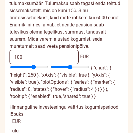
tulumaksumäär. Tulumaksu saab tagasi enda tehtud
sissemaksetelt, mis on kuni 15% Sinu
brutosissetulekust, kuid mitte rohkem kui 6000 eurot.
Enamik inimesi arvab, et nende pension saab
tulevikus olema tegelikust summast tunduvalt
suurem. Mida varem alustad kogumist, seda
muretumalt saad veeta pensionipõlve.
EUR
{ "chart": {
"height": 250 }, "xAxis": { "visible": true }, "yAxis": {
"visible": true }, "plotOptions": { "series": { "marker": {
"radius": 0, "states": { "hover": { "radius": 4 } } } } },
"tooltip": { "enabled": true, "shared": true } }
Hinnanguline investeeringu väärtus kogumisperioodi
lõpuks
EUR
Tulu