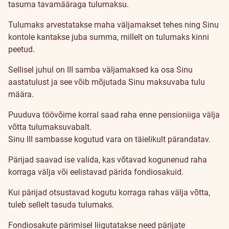
tasuma tavamääraga tulumaksu.
Tulumaks arvestatakse maha väljamakset tehes ning Sinu
kontole kantakse juba summa, millelt on tulumaks kinni
peetud.
Sellisel juhul on III samba väljamaksed ka osa Sinu
aastatulust ja see võib mõjutada Sinu maksuvaba tulu
määra.
Puuduva töövõime korral saad raha enne pensioniiga välja
võtta tulumaksuvabalt.
Sinu III sambasse kogutud vara on täielikult pärandatav.
Pärijad saavad ise valida, kas võtavad kogunenud raha
korraga välja või eelistavad pärida fondiosakuid.
Kui pärijad otsustavad kogutu korraga rahas välja võtta,
tuleb sellelt tasuda tulumaks.
Fondiosakute pärimisel liigutatakse need pärijate