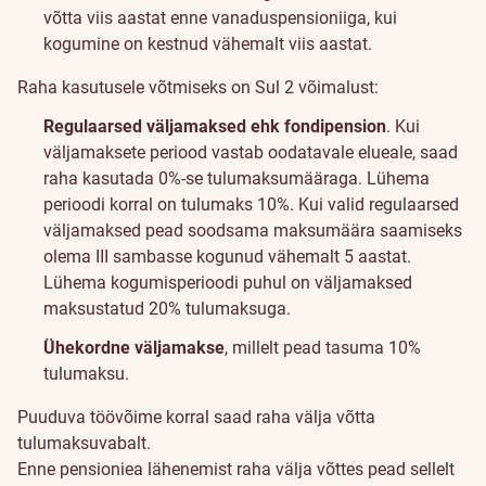
võtta viis aastat enne vanaduspensioniiga, kui
kogumine on kestnud vähemalt viis aastat.
Raha kasutusele võtmiseks on Sul 2 võimalust:
Regulaarsed väljamaksed ehk fondipension
. Kui
väljamaksete periood vastab oodatavale elueale, saad
raha kasutada 0%-se tulumaksumääraga. Lühema
perioodi korral on tulumaks 10%.
Kui valid regulaarsed
väljamaksed pead soodsama maksumäära saamiseks
olema III sambasse kogunud vähemalt 5 aastat.
Lühema kogumisperioodi puhul on väljamaksed
maksustatud 20% tulumaksuga.
Ühekordne väljamakse
, millelt pead tasuma 10%
tulumaksu.
Puuduva töövõime korral saad raha välja võtta
tulumaksuvabalt.
Enne pensioniea lähenemist raha välja võttes pead sellelt