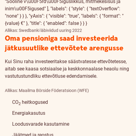
"Sooline v\u00F5rd\u00F5iguslikkus, mitmekesisus ja
inim\u00F5igused" ], "labels": { "style": { "textOverflow":
"none" } } }, "yAxis": { "visible": "true", "labels": { "format": "
{value} €" }, "title": { "enabled": false } } }
Allikas: Swedbanki läbiviidud uuring 2022
Oma pensioniga saad investeerida
jätkusuutlike ettevõtete arengusse
Kui Sinu raha investeeritakse säästvatesse ettevõtetesse,
aitab see kaasa sotsiaalse ja keskkonnaalase heaolu ning
vastutustundliku ettevõtluse edendamisele.
Allikas: Maailma Börside Föderatsioon (WFE)
CO
heitkogused
2
Energiakasutus
Loodusvarade kasutamine
Jäätmed ja reostus