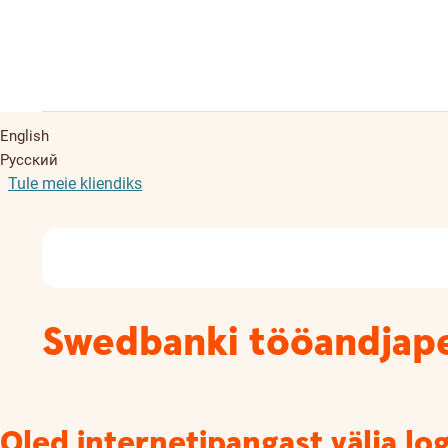
English
Русский
Tule meie kliendiks
Swedbanki tööandjap
Oled internetipangast välja lo