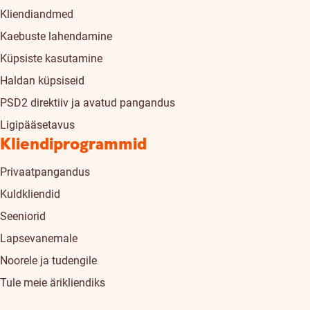
Kliendiandmed
Kaebuste lahendamine
Küpsiste kasutamine
Haldan küpsiseid
PSD2 direktiiv ja avatud pangandus
Ligipääsetavus
Kliendiprogrammid
Privaatpangandus
Kuldkliendid
Seeniorid
Lapsevanemale
Noorele ja tudengile
Tule meie ärikliendiks