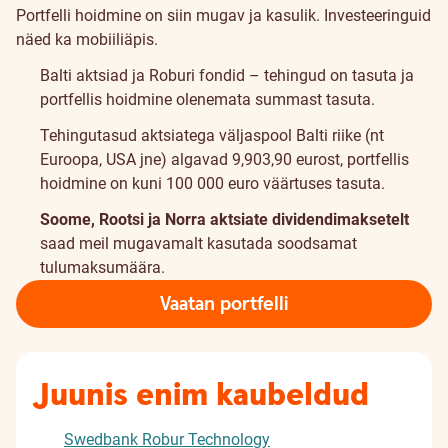
Portfelli hoidmine on siin mugav ja kasulik. Investeeringuid
näed ka mobiiliäpis.
Balti aktsiad ja Roburi fondid – tehingud on tasuta ja
portfellis hoidmine olenemata summast tasuta.
Tehingutasud aktsiatega väljaspool Balti riike (nt
Euroopa, USA jne) algavad
9,90
3,90
eurost, portfellis
hoidmine on kuni 100 000 euro väärtuses tasuta.
Soome, Rootsi ja Norra aktsiate dividendimaksetelt
saad meil mugavamalt kasutada soodsamat
tulumaksumäära
.
Vaatan portfelli
Juunis enim kaubeldud
Swedbank Robur Technology