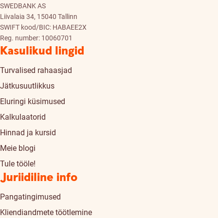
SWEDBANK AS
Liivalaia 34, 15040 Tallinn
SWIFT kood/BIC: HABAEE2X
Reg. number: 10060701
Kasulikud lingid
Turvalised rahaasjad
Jätkusuutlikkus
Eluringi küsimused
Kalkulaatorid
Hinnad ja kursid
Meie blogi
Tule tööle!
Juriidiline info
Pangatingimused
Kliendiandmete töötlemine