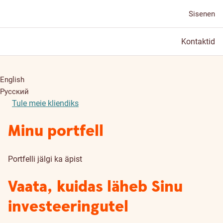
Sisenen
Kontaktid
English
Русский
Tule meie kliendiks
Minu portfell
Portfelli jälgi ka äpist
Vaata, kuidas läheb Sinu
investeeringutel