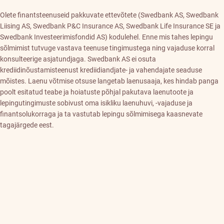
Olete finantsteenuseid pakkuvate ettevõtete (Swedbank AS, Swedbank
Liising AS, Swedbank P&C Insurance AS, Swedbank Life Insurance SE ja
Swedbank Investeerimisfondid AS) kodulehel. Enne mis tahes lepingu
sõlmimist tutvuge vastava teenuse tingimustega ning vajaduse korral
konsulteerige asjatundjaga. Swedbank AS ei osuta
krediidinõustamisteenust krediidiandjate- ja vahendajate seaduse
mõistes. Laenu võtmise otsuse langetab laenusaaja, kes hindab panga
poolt esitatud teabe ja hoiatuste põhjal pakutava laenutoote ja
lepingutingimuste sobivust oma isikliku laenuhuvi, -vajaduse ja
finantsolukorraga ja ta vastutab lepingu sõlmimisega kaasnevate
tagajärgede eest.