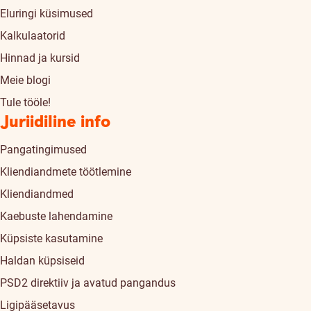
Eluringi küsimused
Kalkulaatorid
Hinnad ja kursid
Meie blogi
Tule tööle!
Juriidiline info
Pangatingimused
Kliendiandmete töötlemine
Kliendiandmed
Kaebuste lahendamine
Küpsiste kasutamine
Haldan küpsiseid
PSD2 direktiiv ja avatud pangandus
Ligipääsetavus