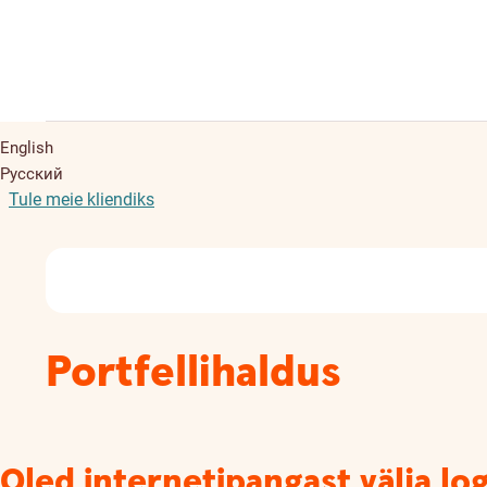
English
Русский
Tule meie kliendiks
Portfellihaldus
Oled internetipangast välja lo