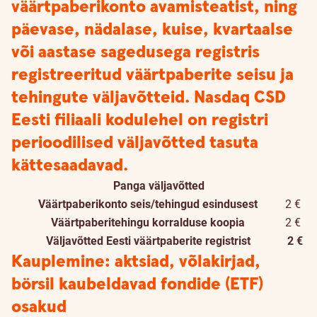
väärtpaberikonto avamisteatist, ning
päevase, nädalase, kuise, kvartaalse
või aastase sagedusega registris
registreeritud väärtpaberite seisu ja
tehingute väljavõtteid. Nasdaq CSD
Eesti filiaali kodulehel on registri
perioodilised väljavõtted tasuta
kättesaadavad.
Panga väljavõtted
Väärtpaberikonto seis/tehingud esindusest
2 €
Väärtpaberitehingu korralduse koopia
2 €
Väljavõtted Eesti väärtpaberite registrist
2 €
Kauplemine: aktsiad, võlakirjad,
börsil kaubeldavad fondide (ETF)
osakud