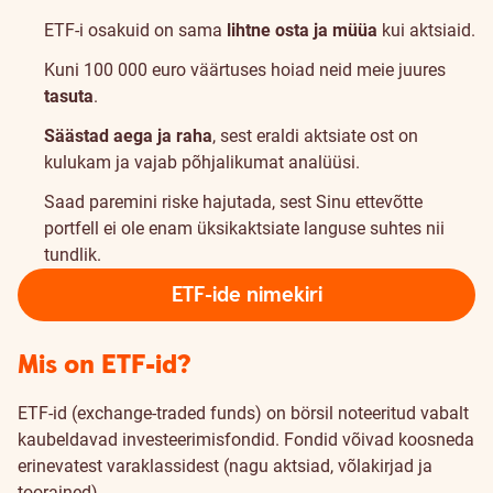
ETF-i osakuid on sama
lihtne osta ja müüa
kui aktsiaid.
Kuni 100 000 euro väärtuses hoiad neid meie juures
tasuta
.
Säästad aega ja raha
, sest eraldi aktsiate ost on
kulukam ja vajab põhjalikumat analüüsi.
Saad paremini riske hajutada, sest Sinu ettevõtte
portfell ei ole enam üksikaktsiate languse suhtes nii
tundlik.
ETF-ide nimekiri
ETF-
Mis on ETF-id?
idest
ETF-id (exchange-traded funds) on börsil noteeritud vabalt
lähemalt
kaubeldavad investeerimisfondid. Fondid võivad koosneda
erinevatest varaklassidest (nagu aktsiad, võlakirjad ja
toorained).