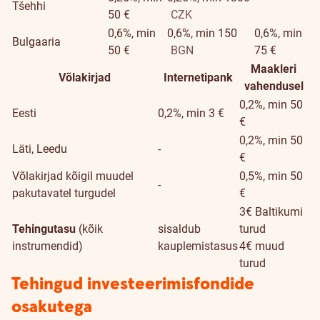
Tšehhi
50 €
CZK
0,6%, min
0,6%, min 150
0,6%, min
Bulgaaria
50 €
BGN
75 €
Maakleri
Võlakirjad
Internetipank
vahendusel
0,2%, min 50
Eesti
0,2%, min 3 €
€
0,2%, min 50
Läti, Leedu
-
€
Võlakirjad kõigil muudel
0,5%, min 50
-
pakutavatel turgudel
€
3€ Baltikumi
Tehingutasu
(kõik
sisaldub
turud
instrumendid)
kauplemistasus
4€ muud
turud
Tehingud investeerimisfondide
osakutega