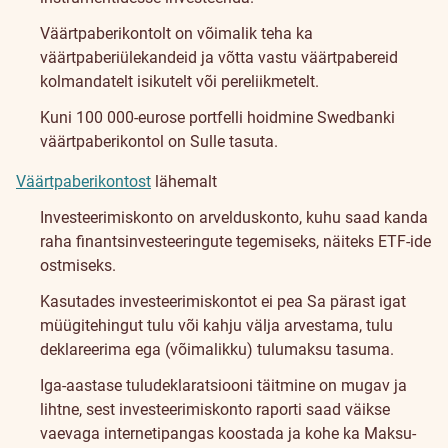
Väärtpaberikontolt on võimalik teha ka
väärtpaberiülekandeid ja võtta vastu väärtpabereid
kolmandatelt isikutelt või pereliikmetelt.
Kuni 100 000-eurose portfelli hoidmine Swedbanki
väärtpaberikontol on Sulle tasuta.
Väärtpaberikontost
lähemalt
Investeerimiskonto on arvelduskonto, kuhu saad kanda
raha finantsinvesteeringute tegemiseks, näiteks ETF-ide
ostmiseks.
Kasutades investeerimiskontot ei pea Sa pärast igat
müügitehingut tulu või kahju välja arvestama, tulu
deklareerima ega (võimalikku) tulumaksu tasuma.
Iga-aastase tuludeklaratsiooni täitmine on mugav ja
lihtne, sest investeerimiskonto raporti saad väikse
vaevaga internetipangas koostada ja kohe ka Maksu-