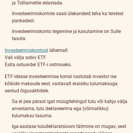
ja Tolliametile edastada.
Investeerimiskontole saad ülekandeid teha ka teistest
pankadest.
Investeerimiskonto tegemine ja kasutamine on Sulle
tasuta.
Investeerimiskontost
lähemalt
Vali välja sobiv ETF.
Esita ostuorder ETF-i ostmiseks.
Maksustamine
ETF-idesse investeerimise korral vastutab investor ise
ja
kõikide maksude eest, vastavalt eraisiku tulumaksuga
seotud õigusaktidele.
hinnad
Sa ei pea pärast igat müügitehingut tulu või kahju välja
arvestama, tulu deklareerima ega (võimalikku)
tulumaksu tasuma.
Iga-aastase tuludeklaratsiooni täitmine on mugav, sest