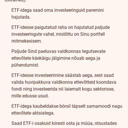
ETF-idega saad oma investeeringuid paremini
hajutada.
ETF-idesse paigutatud raha on hajutatud paljude
investeeringute vahel, mistõttu on Sinu portfell
mitmekesisem.
Paljude Sind paeluvas valdkonnas tegutsevate
ettevõtete käekäigu jälgimine nõuab aega ja
pühendumist.
ETF-idesse investeerimine säästab aega, sest saad
valida huvipakkuva valdkonna ettevõtteid koondava
fondi ning investeerida nii laiemalt kogu sektorisse,
mille edusse usud.
ETF-idega kaubeldakse börsil täpselt samamoodi nagu
ettevõtete aktsiatega.
Saad ETF-i osakuid kiiresti osta ja müüa, otsustades