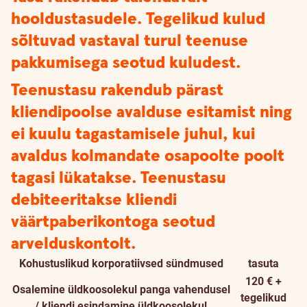
hooldustasudele. Tegelikud kulud
sõltuvad vastaval turul teenuse
pakkumisega seotud kuludest.
Teenustasu rakendub pärast
kliendipoolse avalduse esitamist ning
ei kuulu tagastamisele juhul, kui
avaldus kolmandate osapoolte poolt
tagasi lükatakse. Teenustasu
debiteeritakse kliendi
väärtpaberikontoga seotud
arvelduskontolt.
Kohustuslikud korporatiivsed sündmused
tasuta
120 € +
Osalemine üldkoosolekul panga vahendusel
tegelikud
/ kliendi esindamine üldkoosolekul