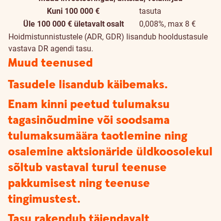
Kuni 100 000 €
tasuta
Üle 100 000 € ületavalt osalt
0,008%, max 8 €
Hoidmistunnistustele (ADR, GDR) lisandub hooldustasule
vastava DR agendi tasu.
Muud teenused
Tasudele lisandub käibemaks.
Enam kinni peetud tulumaksu
tagasinõudmine või soodsama
tulumaksumäära taotlemine ning
osalemine aktsionäride üldkoosolekul
sõltub vastaval turul teenuse
pakkumisest ning teenuse
tingimustest.
Tasu rakendub täiendavalt