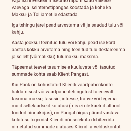
vajaliku investeerimiskonto raporti saad väikese
vaevaga iseinternetipangas koostada ja kohe ka
Maksu- ja Tolliametile edastada.
Iga tehingu järel pead arvestama välja saadud tulu või
kahju.
Aasta jooksul teenitud tulu või kahju pead ise kord
aastas kokku arvutama ning teenitud tulu deklareerima
ja sellelt (võimalikku) tulumaksu maksma.
Täpsemat teavet tasumisele kuuluvate või tasutud
summade kohta saab Klient Pangast.
Kui Pank on kohustatud Kliendi väärtpaberikonto
haldamisest või väärtpaberitehingutest tulenevalt
tasuma makse, tasusid, intresse, trahve või tegema
muid sellelaadseid kulutusi (mis ei ole kaetud allpool
toodud hinnakirjas), on Pangal õigus pärast vastava
kulutuse tegemist Kliendi nõusolekuta debiteerida
nimetatud summade ulatuses Kliendi arvelduskontot.