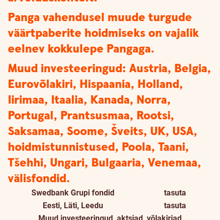
Panga vahendusel muude turgude
väärtpaberite hoidmiseks on vajalik
eelnev kokkulepe Pangaga.
Muud investeeringud: Austria, Belgia,
Eurovõlakiri, Hispaania, Holland,
Iirimaa, Itaalia, Kanada, Norra,
Portugal, Prantsusmaa, Rootsi,
Saksamaa, Soome, Šveits, UK, USA,
hoidmistunnistused, Poola, Taani,
Tšehhi, Ungari, Bulgaaria, Venemaa,
välisfondid.
Swedbank Grupi fondid
tasuta
Eesti, Läti, Leedu
tasuta
Muud investeeringud, aktsiad, võlakirjad