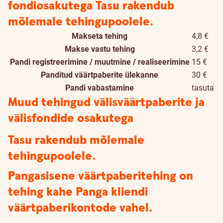
fondiosakutega
Tasu rakendub
mõlemale tehingupoolele.
Makseta tehing
4,8 €
Makse vastu tehing
3,2 €
Pandi registreerimine / muutmine / realiseerimine
15 €
Panditud väärtpaberite ülekanne
30 €
Pandi vabastamine
tasuta
Muud tehingud välisväärtpaberite ja
välisfondide osakutega
Tasu rakendub mõlemale
tehingupoolele.
Pangasisene väärtpaberitehing on
tehing kahe Panga kliendi
väärtpaberikontode vahel.