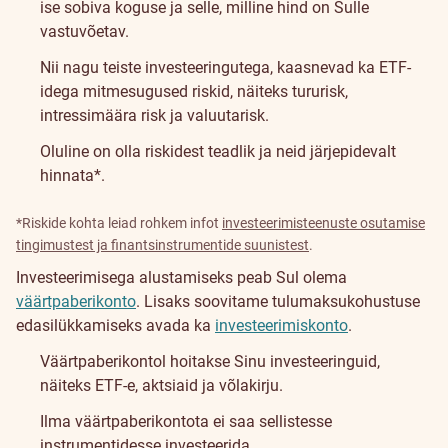
ise sobiva koguse ja selle, milline hind on Sulle
vastuvõetav.
Nii nagu teiste investeeringutega, kaasnevad ka ETF-
idega mitmesugused riskid, näiteks tururisk,
intressimäära risk ja valuutarisk.
Oluline on olla riskidest teadlik ja neid järjepidevalt
hinnata*.
*Riskide kohta leiad rohkem infot
investeerimisteenuste osutamise
tingimustest ja finantsinstrumentide suunistest
.
Kuidas
Investeerimisega alustamiseks peab Sul olema
väärtpaberikonto
. Lisaks soovitame tulumaksukohustuse
investeerida?
edasilükkamiseks avada ka
investeerimiskonto
.
Väärtpaberikontol hoitakse Sinu investeeringuid,
näiteks ETF-e, aktsiaid ja võlakirju.
Ilma väärtpaberikontota ei saa sellistesse
instrumentidesse investeerida.