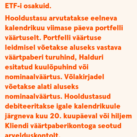
ETF-i osakuid.
Hooldustasu arvutatakse eelneva
kalendrikuu viimase päeva portfelli
väärtuselt. Portfelli väärtuse
leidmisel võetakse aluseks vastava
väärtpaberi turuhind, Halduri
esitatud kuulõpuhind või
nominaalväärtus. Võlakirjadel
võetakse alati aluseks
nominaalväärtus. Hooldustasud
debiteeritakse igale kalendrikuule
järgneva kuu 20. kuupäeval või hiljem
Kliendi väärtpaberikontoga seotud
arvelduskontolt.