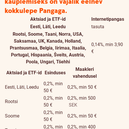
kauplemiseks on vajalik eelnev
kokkulepe Pangaga.
Aktsiad ja ETF-id
Internetipangas
Eesti, Läti, Leedu
tasuta
Rootsi, Soome, Taani, Norra, USA,
Saksamaa, UK, Kanada, Holland,
0,14%, min 3,90
Prantsusmaa, Belgia, Iirimaa, Itaalia,
€
Portugal, Hispaania, Šveits, Austria,
Poola, Ungari, Tšehhi
Maakleri
Aktsiad ja ETF-id
Esinduses
vahendusel
0,2%, min
Eesti, Läti, Leedu
0,2%, min 50 €
50 €
0,2%, min
0,2%, min 500
Rootsi
50 €
SEK
0,2%, min
Soome
0,2%, min 50 €
50 €
0,2%, min
0,2%, min 400