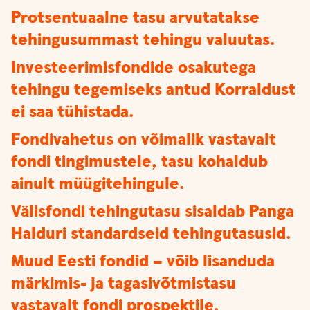
Protsentuaalne tasu arvutatakse
tehingusummast tehingu valuutas.
Investeerimisfondide osakutega
tehingu tegemiseks antud Korraldust
ei saa tühistada.
Fondivahetus on võimalik vastavalt
fondi tingimustele, tasu kohaldub
ainult müügitehingule.
Välisfondi tehingutasu sisaldab Panga
Halduri standardseid tehingutasusid.
Muud Eesti fondid – võib lisanduda
märkimis- ja tagasivõtmistasu
vastavalt fondi prospektile.