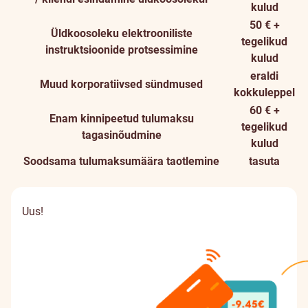
kulud
50 € +
Üldkoosoleku elektrooniliste
tegelikud
instruktsioonide protsessimine
kulud
eraldi
Muud korporatiivsed sündmused
kokkuleppel
60 € +
Enam kinnipeetud tulumaksu
tegelikud
tagasinõudmine
kulud
Soodsama tulumaksumäära taotlemine
tasuta
Uus!