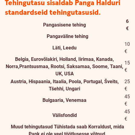
Tehingutasu sisaldab Panga Halduri
standardseid tehingutasusid.
6
Pangasisene tehing
€
Pangaväline tehing
10
Läti, Leedu
€
Belgia, Eurovõlakiri, Holland, Iirimaa, Kanada,
15
Norra,Prantsusmaa, Rootsi, Saksamaa, Soome, Taani,
€
UK, USA
Austria, Hispaania, Itaalia, Poola, Portugal, Šveits,
25
Tšehhi, Ungari
€
45
Bulgaaria, Venemaa
€
45
Välisfondid
€
Muud tehingutasud
Tühistada saab Korraldust, mida
Pank ei ole veel töötlusesse võtnud.