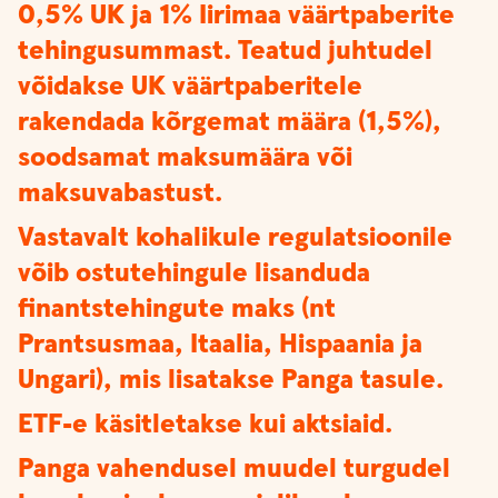
0,5% UK ja 1% Iirimaa väärtpaberite
tehingusummast. Teatud juhtudel
võidakse UK väärtpaberitele
rakendada kõrgemat määra (1,5%),
soodsamat maksumäära või
maksuvabastust.
Vastavalt kohalikule regulatsioonile
võib ostutehingule lisanduda
finantstehingute maks (nt
Prantsusmaa, Itaalia, Hispaania ja
Ungari), mis lisatakse Panga tasule.
ETF-e käsitletakse kui aktsiaid.
Panga vahendusel muudel turgudel