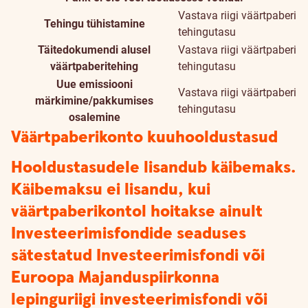
Vastava riigi väärtpaberi
Tehingu tühistamine
tehingutasu
Täitedokumendi alusel
Vastava riigi väärtpaberi
väärtpaberitehing
tehingutasu
Uue emissiooni
Vastava riigi väärtpaberi
märkimine/pakkumises
tehingutasu
osalemine
Väärtpaberikonto kuuhooldustasud
Hooldustasudele lisandub käibemaks.
Käibemaksu ei lisandu, kui
väärtpaberikontol hoitakse ainult
Investeerimisfondide seaduses
sätestatud Investeerimisfondi või
Euroopa Majanduspiirkonna
lepinguriigi investeerimisfondi või