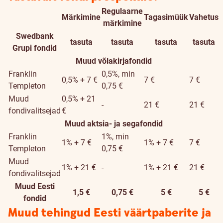
Regulaarne
Märkimine
Tagasimüük
Vahetus
Fond
märkimine
Swedbank
tasuta
tasuta
tasuta
tasuta
Grupi fondid
Muud võlakirjafondid
Franklin
0,5%, min
0,5% + 7 €
7 €
7 €
Templeton
0,75 €
Muud
0,5% + 21
-
21 €
21 €
fondivalitsejad
€
Muud aktsia- ja segafondid
Franklin
1%, min
1% + 7 €
1% + 7 €
7 €
Templeton
0,75 €
Muud
1% + 21 €
-
1% + 21 €
21 €
fondivalitsejad
Muud Eesti
1,5 €
0,75 €
5 €
5 €
fondid
Muud tehingud Eesti väärtpaberite ja