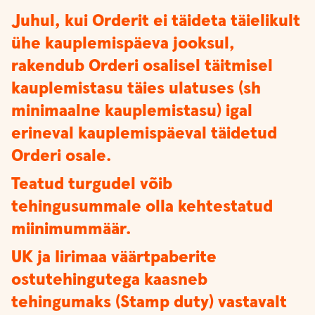
Juhul, kui Orderit ei täideta täielikult
ühe kauplemispäeva jooksul,
rakendub Orderi osalisel täitmisel
kauplemistasu täies ulatuses (sh
minimaalne kauplemistasu) igal
erineval kauplemispäeval täidetud
Orderi osale.
Teatud turgudel võib
tehingusummale olla kehtestatud
miinimummäär.
UK ja Iirimaa väärtpaberite
ostutehingutega kaasneb
tehingumaks (Stamp duty) vastavalt