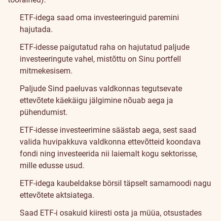
ETF-idega saad oma investeeringuid paremini
hajutada.
ETF-idesse paigutatud raha on hajutatud paljude
investeeringute vahel, mistõttu on Sinu portfell
mitmekesisem.
Paljude Sind paeluvas valdkonnas tegutsevate
ettevõtete käekäigu jälgimine nõuab aega ja
pühendumist.
ETF-idesse investeerimine säästab aega, sest saad
valida huvipakkuva valdkonna ettevõtteid koondava
fondi ning investeerida nii laiemalt kogu sektorisse,
mille edusse usud.
ETF-idega kaubeldakse börsil täpselt samamoodi nagu
ettevõtete aktsiatega.
Saad ETF-i osakuid kiiresti osta ja müüa, otsustades