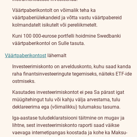
Väärtpaberikontolt on võimalik teha ka
väärtpaberiülekandeid ja võtta vastu väärtpabereid
kolmandatelt isikutelt või pereliikmetelt.
Kuni 100 000-eurose portfelli hoidmine Swedbanki
väärtpaberikontol on Sulle tasuta.
Väärtpaberikontost
lähemalt
Investeerimiskonto on arvelduskonto, kuhu saad kanda
raha finantsinvesteeringute tegemiseks, näiteks ETF-ide
ostmiseks.
Kasutades investeerimiskontot ei pea Sa pärast igat
müügitehingut tulu või kahju välja arvestama, tulu
deklareerima ega (võimalikku) tulumaksu tasuma.
Iga-aastase tuludeklaratsiooni täitmine on mugav ja
lihtne, sest investeerimiskonto raporti saad väikse
vaevaga internetipangas koostada ja kohe ka Maksu-