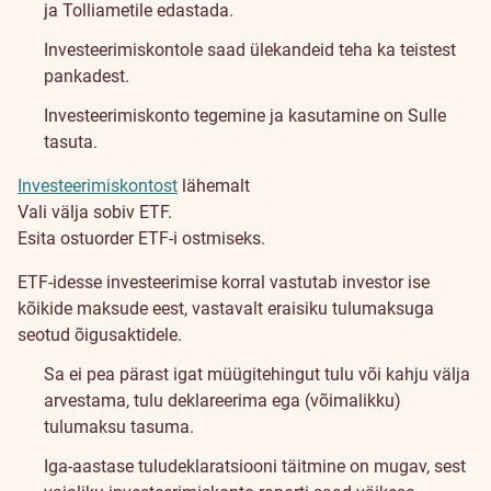
ja Tolliametile edastada.
Investeerimiskontole saad ülekandeid teha ka teistest
pankadest.
Investeerimiskonto tegemine ja kasutamine on Sulle
tasuta.
Investeerimiskontost
lähemalt
Vali välja sobiv ETF.
Esita ostuorder ETF-i ostmiseks.
Maksustamine
ETF-idesse investeerimise korral vastutab investor ise
ja
kõikide maksude eest, vastavalt eraisiku tulumaksuga
seotud õigusaktidele.
hinnad
Sa ei pea pärast igat müügitehingut tulu või kahju välja
arvestama, tulu deklareerima ega (võimalikku)
tulumaksu tasuma.
Iga-aastase tuludeklaratsiooni täitmine on mugav, sest