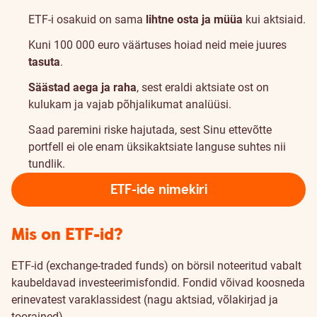
ETF-i osakuid on sama
lihtne osta ja müüa
kui aktsiaid.
Kuni 100 000 euro väärtuses hoiad neid meie juures
tasuta
.
Säästad aega ja raha
, sest eraldi aktsiate ost on
kulukam ja vajab põhjalikumat analüüsi.
Saad paremini riske hajutada, sest Sinu ettevõtte
portfell ei ole enam üksikaktsiate languse suhtes nii
tundlik.
ETF-ide nimekiri
ETF-
Mis on ETF-id?
idest
ETF-id (exchange-traded funds) on börsil noteeritud vabalt
lähemalt
kaubeldavad investeerimisfondid. Fondid võivad koosneda
erinevatest varaklassidest (nagu aktsiad, võlakirjad ja
toorained).