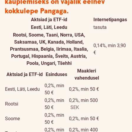
kauplemiseks on vajalik eelnev
kokkulepe Pangaga.
Aktsiad ja ETF-id
Internetipangas
Eesti, Läti, Leedu
tasuta
Rootsi, Soome, Taani, Norra, USA,
Saksamaa, UK, Kanada, Holland,
0,14%, min 3,90
Prantsusmaa, Belgia, Iirimaa, Itaalia,
€
Portugal, Hispaania, Šveits, Austria,
Poola, Ungari, Tšehhi
Maakleri
Aktsiad ja ETF-id
Esinduses
vahendusel
0,2%, min
Eesti, Läti, Leedu
0,2%, min 50 €
50 €
0,2%, min
0,2%, min 500
Rootsi
50 €
SEK
0,2%, min
Soome
0,2%, min 50 €
50 €
0,2%, min
0,2%, min 400