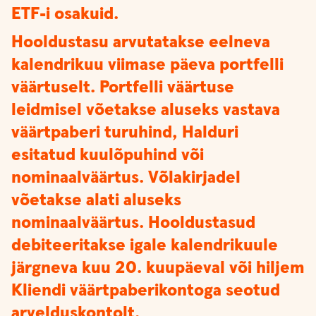
ETF-i osakuid.
Hooldustasu arvutatakse eelneva
kalendrikuu viimase päeva portfelli
väärtuselt. Portfelli väärtuse
leidmisel võetakse aluseks vastava
väärtpaberi turuhind, Halduri
esitatud kuulõpuhind või
nominaalväärtus. Võlakirjadel
võetakse alati aluseks
nominaalväärtus. Hooldustasud
debiteeritakse igale kalendrikuule
järgneva kuu 20. kuupäeval või hiljem
Kliendi väärtpaberikontoga seotud
arvelduskontolt.