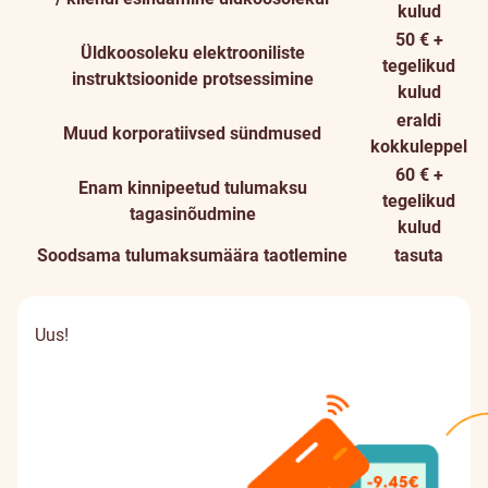
kulud
50 € +
Üldkoosoleku elektrooniliste
tegelikud
instruktsioonide protsessimine
kulud
eraldi
Muud korporatiivsed sündmused
kokkuleppel
60 € +
Enam kinnipeetud tulumaksu
tegelikud
tagasinõudmine
kulud
Soodsama tulumaksumäära taotlemine
tasuta
Uus!