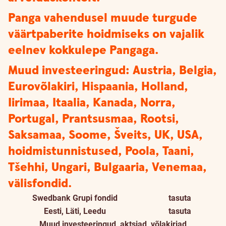
Panga vahendusel muude turgude
väärtpaberite hoidmiseks on vajalik
eelnev kokkulepe Pangaga.
Muud investeeringud: Austria, Belgia,
Eurovõlakiri, Hispaania, Holland,
Iirimaa, Itaalia, Kanada, Norra,
Portugal, Prantsusmaa, Rootsi,
Saksamaa, Soome, Šveits, UK, USA,
hoidmistunnistused, Poola, Taani,
Tšehhi, Ungari, Bulgaaria, Venemaa,
välisfondid.
Swedbank Grupi fondid
tasuta
Eesti, Läti, Leedu
tasuta
Muud investeeringud, aktsiad, võlakirjad