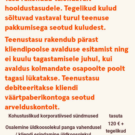
hooldustasudele. Tegelikud kulud
sõltuvad vastaval turul teenuse
pakkumisega seotud kuludest.
Teenustasu rakendub pärast
kliendipoolse avalduse esitamist ning
ei kuulu tagastamisele juhul, kui
avaldus kolmandate osapoolte poolt
tagasi lükatakse. Teenustasu
debiteeritakse kliendi
väärtpaberikontoga seotud
arvelduskontolt.
Kohustuslikud korporatiivsed sündmused
tasuta
120 € +
Osalemine üldkoosolekul panga vahendusel
tegelikud
/ kliendi esindamine üldkoosolekul