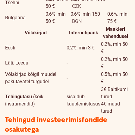
Tšehhi
50 €
CZK
0,6%, min
0,6%, min 150
0,6%, min
Bulgaaria
50 €
BGN
75 €
Maakleri
Võlakirjad
Internetipank
vahendusel
0,2%, min 50
Eesti
0,2%, min 3 €
€
0,2%, min 50
Läti, Leedu
-
€
Võlakirjad kõigil muudel
0,5%, min 50
-
pakutavatel turgudel
€
3€ Baltikumi
Tehingutasu
(kõik
sisaldub
turud
instrumendid)
kauplemistasus
4€ muud
turud
Tehingud investeerimisfondide
osakutega