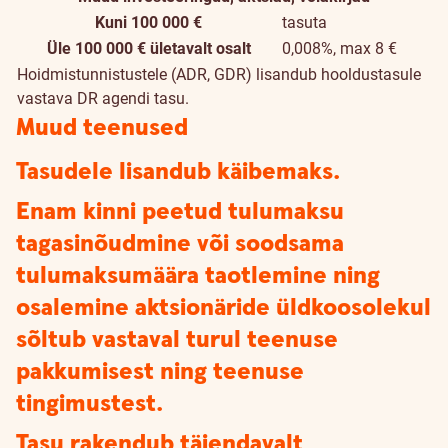
Kuni 100 000 €
tasuta
Üle 100 000 € ületavalt osalt
0,008%, max 8 €
Hoidmistunnistustele (ADR, GDR) lisandub hooldustasule
vastava DR agendi tasu.
Muud teenused
Tasudele lisandub käibemaks.
Enam kinni peetud tulumaksu
tagasinõudmine või soodsama
tulumaksumäära taotlemine ning
osalemine aktsionäride üldkoosolekul
sõltub vastaval turul teenuse
pakkumisest ning teenuse
tingimustest.
Tasu rakendub täiendavalt