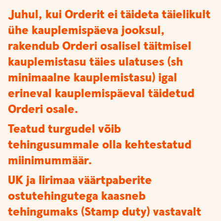
Juhul, kui Orderit ei täideta täielikult
ühe kauplemispäeva jooksul,
rakendub Orderi osalisel täitmisel
kauplemistasu täies ulatuses (sh
minimaalne kauplemistasu) igal
erineval kauplemispäeval täidetud
Orderi osale.
Teatud turgudel võib
tehingusummale olla kehtestatud
miinimummäär.
UK ja Iirimaa väärtpaberite
ostutehingutega kaasneb
tehingumaks (Stamp duty) vastavalt