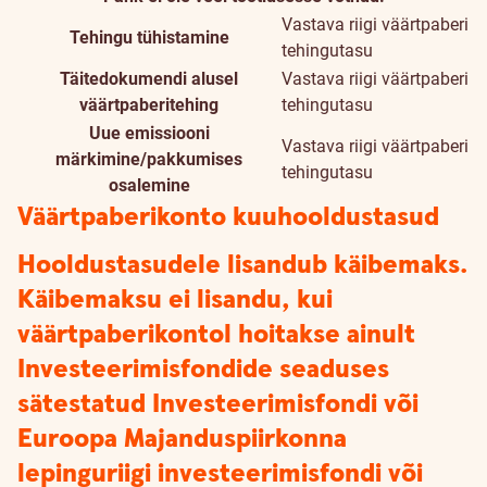
Vastava riigi väärtpaberi
Tehingu tühistamine
tehingutasu
Täitedokumendi alusel
Vastava riigi väärtpaberi
väärtpaberitehing
tehingutasu
Uue emissiooni
Vastava riigi väärtpaberi
märkimine/pakkumises
tehingutasu
osalemine
Väärtpaberikonto kuuhooldustasud
Hooldustasudele lisandub käibemaks.
Käibemaksu ei lisandu, kui
väärtpaberikontol hoitakse ainult
Investeerimisfondide seaduses
sätestatud Investeerimisfondi või
Euroopa Majanduspiirkonna
lepinguriigi investeerimisfondi või