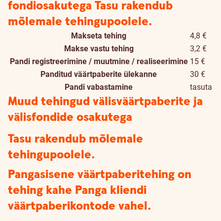
fondiosakutega
Tasu rakendub
mõlemale tehingupoolele.
Makseta tehing
4,8 €
Makse vastu tehing
3,2 €
Pandi registreerimine / muutmine / realiseerimine
15 €
Panditud väärtpaberite ülekanne
30 €
Pandi vabastamine
tasuta
Muud tehingud välisväärtpaberite ja
välisfondide osakutega
Tasu rakendub mõlemale
tehingupoolele.
Pangasisene väärtpaberitehing on
tehing kahe Panga kliendi
väärtpaberikontode vahel.