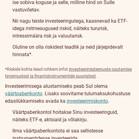
ise sobiva koguse ja selle, milline hind on Sulle
vastuvõetav.
Nii nagu teiste investeeringutega, kaasnevad ka ETF-
idega mitmesugused riskid, näiteks tururisk,
intressimäära risk ja valuutarisk.
Oluline on olla riskidest teadlik ja neid järjepidevalt
hinnata*.
*Riskide kohta leiad rohkem infot
investeerimisteenuste osutamise
tingimustest ja finantsinstrumentide suunistest
.
Kuidas
Investeerimisega alustamiseks peab Sul olema
väärtpaberikonto
. Lisaks soovitame tulumaksukohustuse
investeerida?
edasilükkamiseks avada ka
investeerimiskonto
.
Väärtpaberikontol hoitakse Sinu investeeringuid,
näiteks ETF-e, aktsiaid ja võlakirju.
Ilma väärtpaberikontota ei saa sellistesse
instrumentidesse investeerida.