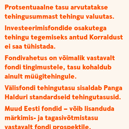
Protsentuaalne tasu arvutatakse
tehingusummast tehingu valuutas.
Investeerimisfondide osakutega
tehingu tegemiseks antud Korraldust
ei saa tühistada.
Fondivahetus on võimalik vastavalt
fondi tingimustele, tasu kohaldub
ainult müügitehingule.
Välisfondi tehingutasu sisaldab Panga
Halduri standardseid tehingutasusid.
Muud Eesti fondid – võib lisanduda
märkimis- ja tagasivõtmistasu
vastavalt fondi prospektile.