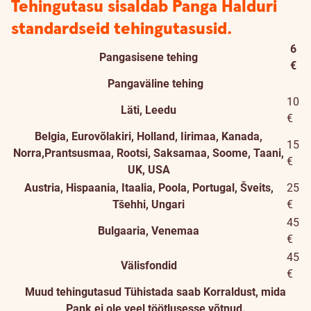
Tehingutasu sisaldab Panga Halduri
standardseid tehingutasusid.
6
Pangasisene tehing
€
Pangaväline tehing
10
Läti, Leedu
€
Belgia, Eurovõlakiri, Holland, Iirimaa, Kanada,
15
Norra,Prantsusmaa, Rootsi, Saksamaa, Soome, Taani,
€
UK, USA
Austria, Hispaania, Itaalia, Poola, Portugal, Šveits,
25
Tšehhi, Ungari
€
45
Bulgaaria, Venemaa
€
45
Välisfondid
€
Muud tehingutasud
Tühistada saab Korraldust, mida
Pank ei ole veel töötlusesse võtnud.