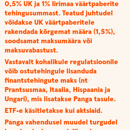
0,5% UK ja 1% Iirimaa väärtpaberite
tehingusummast. Teatud juhtudel
võidakse UK väärtpaberitele
rakendada kõrgemat määra (1,5%),
soodsamat maksumäära või
maksuvabastust.
Vastavalt kohalikule regulatsioonile
võib ostutehingule lisanduda
finantstehingute maks (nt
Prantsusmaa, Itaalia, Hispaania ja
Ungari), mis lisatakse Panga tasule.
ETF-e käsitletakse kui aktsiaid.
Panga vahendusel muudel turgudel