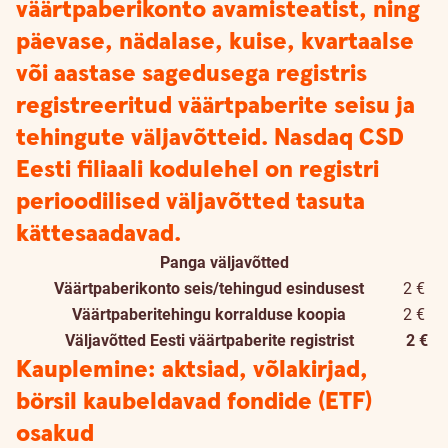
väärtpaberikonto avamisteatist, ning
päevase, nädalase, kuise, kvartaalse
või aastase sagedusega registris
registreeritud väärtpaberite seisu ja
tehingute väljavõtteid. Nasdaq CSD
Eesti filiaali kodulehel on registri
perioodilised väljavõtted tasuta
kättesaadavad.
Panga väljavõtted
Väärtpaberikonto seis/tehingud esindusest
2 €
Väärtpaberitehingu korralduse koopia
2 €
Väljavõtted Eesti väärtpaberite registrist
2 €
Kauplemine: aktsiad, võlakirjad,
börsil kaubeldavad fondide (ETF)
osakud