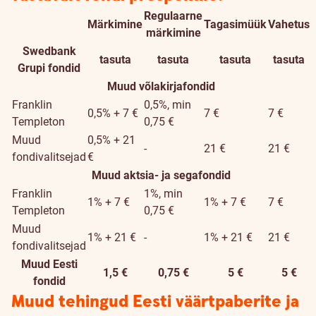
Regulaarne
Märkimine
Tagasimüük
Vahetus
Fond
märkimine
Swedbank
tasuta
tasuta
tasuta
tasuta
Grupi fondid
Muud võlakirjafondid
Franklin
0,5%, min
0,5% + 7 €
7 €
7 €
Templeton
0,75 €
Muud
0,5% + 21
-
21 €
21 €
fondivalitsejad
€
Muud aktsia- ja segafondid
Franklin
1%, min
1% + 7 €
1% + 7 €
7 €
Templeton
0,75 €
Muud
1% + 21 €
-
1% + 21 €
21 €
fondivalitsejad
Muud Eesti
1,5 €
0,75 €
5 €
5 €
fondid
Muud tehingud Eesti väärtpaberite ja