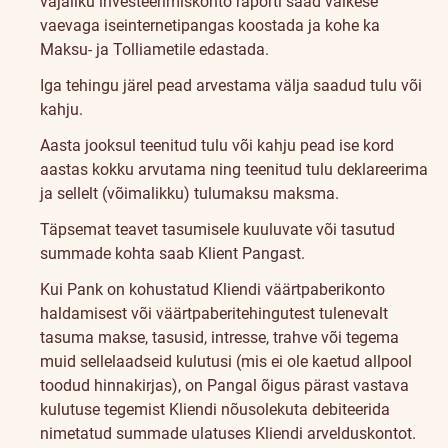
vajaliku investeerimiskonto raporti saad väikese
vaevaga iseinternetipangas koostada ja kohe ka
Maksu- ja Tolliametile edastada.
Iga tehingu järel pead arvestama välja saadud tulu või
kahju.
Aasta jooksul teenitud tulu või kahju pead ise kord
aastas kokku arvutama ning teenitud tulu deklareerima
ja sellelt (võimalikku) tulumaksu maksma.
Täpsemat teavet tasumisele kuuluvate või tasutud
summade kohta saab Klient Pangast.
Kui Pank on kohustatud Kliendi väärtpaberikonto
haldamisest või väärtpaberitehingutest tulenevalt
tasuma makse, tasusid, intresse, trahve või tegema
muid sellelaadseid kulutusi (mis ei ole kaetud allpool
toodud hinnakirjas), on Pangal õigus pärast vastava
kulutuse tegemist Kliendi nõusolekuta debiteerida
nimetatud summade ulatuses Kliendi arvelduskontot.