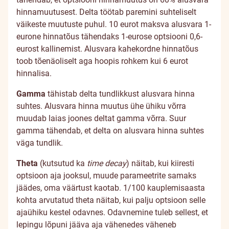
hinnamuutusest. Delta töötab paremini suhteliselt
väikeste muutuste puhul. 10 eurot maksva alusvara 1-
eurone hinnatõus tähendaks 1-eurose optsiooni 0,6-
eurost kallinemist. Alusvara kahekordne hinnatõus
toob tõenäoliselt aga hoopis rohkem kui 6 eurot
hinnalisa.
Gamma
tähistab delta tundlikkust alusvara hinna
suhtes. Alusvara hinna muutus ühe ühiku võrra
muudab laias joones deltat gamma võrra. Suur
gamma tähendab, et delta on alusvara hinna suhtes
väga tundlik.
Theta
(kutsutud ka
time decay
) näitab, kui kiiresti
optsioon aja jooksul, muude parameetrite samaks
jäädes, oma väärtust kaotab. 1/100 kauplemisaasta
kohta arvutatud theta näitab, kui palju optsioon selle
ajaühiku kestel odavnes. Odavnemine tuleb sellest, et
lepingu lõpuni jääva aja vähenedes väheneb