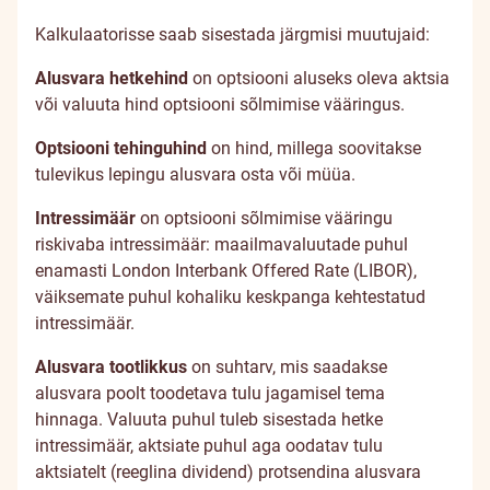
Kalkulaatorisse saab sisestada järgmisi muutujaid:
Alusvara hetkehind
on optsiooni aluseks oleva aktsia
või valuuta hind optsiooni sõlmimise vääringus.
Optsiooni tehinguhind
on hind, millega soovitakse
tulevikus lepingu alusvara osta või müüa.
Intressimäär
on optsiooni sõlmimise vääringu
riskivaba intressimäär: maailmavaluutade puhul
enamasti London Interbank Offered Rate (LIBOR),
väiksemate puhul kohaliku keskpanga kehtestatud
intressimäär.
Alusvara tootlikkus
on suhtarv, mis saadakse
alusvara poolt toodetava tulu jagamisel tema
hinnaga. Valuuta puhul tuleb sisestada hetke
intressimäär, aktsiate puhul aga oodatav tulu
aktsiatelt (reeglina dividend) protsendina alusvara