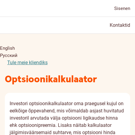
Sisenen
Kontaktid
English
Русский
Tule meie kliendiks
Optsiooni­kalkulaator
Investori optsioonikalkulaator oma praegusel kujul on
eelkõige õppevahend, mis võimaldab asjast huvitatud
investoril arvutada välja optsiooni ligikaudse hinna
ehk optsioonipreemia. Lisaks näitab kalkulaator
jälgimisväärsemaid suhtarve, mis optsiooni hinda