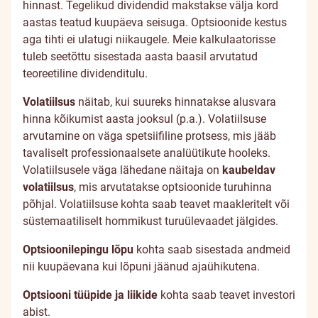
hinnast. Tegelikud dividendid makstakse välja kord
aastas teatud kuupäeva seisuga. Optsioonide kestus
aga tihti ei ulatugi niikaugele. Meie kalkulaatorisse
tuleb seetõttu sisestada aasta baasil arvutatud
teoreetiline dividenditulu.
Volatiilsus
näitab, kui suureks hinnatakse alusvara
hinna kõikumist aasta jooksul (p.a.). Volatiilsuse
arvutamine on väga spetsiifiline protsess, mis jääb
tavaliselt professionaalsete analüütikute hooleks.
Volatiilsusele väga lähedane näitaja on
kaubeldav
volatiilsus
, mis arvutatakse optsioonide turuhinna
põhjal. Volatiilsuse kohta saab teavet maakleritelt või
süstemaatiliselt hommikust turuülevaadet jälgides.
Optsioonilepingu lõpu
kohta saab sisestada andmeid
nii kuupäevana kui lõpuni jäänud ajaühikutena.
Optsiooni tüüpide ja liikide
kohta saab teavet investori
abist.