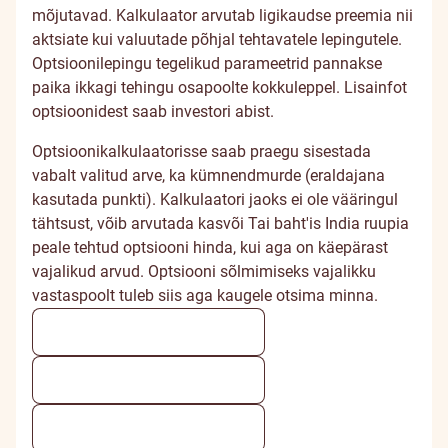
mõjutavad. Kalkulaator arvutab ligikaudse preemia nii
aktsiate kui valuutade põhjal tehtavatele lepingutele.
Optsioonilepingu tegelikud parameetrid pannakse
paika ikkagi tehingu osapoolte kokkuleppel. Lisainfot
optsioonidest saab investori abist.
Optsioonikalkulaatorisse saab praegu sisestada
vabalt valitud arve, ka kümnendmurde (eraldajana
kasutada punkti). Kalkulaatori jaoks ei ole vääringul
tähtsust, võib arvutada kasvõi Tai baht'is India ruupia
peale tehtud optsiooni hinda, kui aga on käepärast
vajalikud arvud. Optsiooni sõlmimiseks vajalikku
vastaspoolt tuleb siis aga kaugele otsima minna.