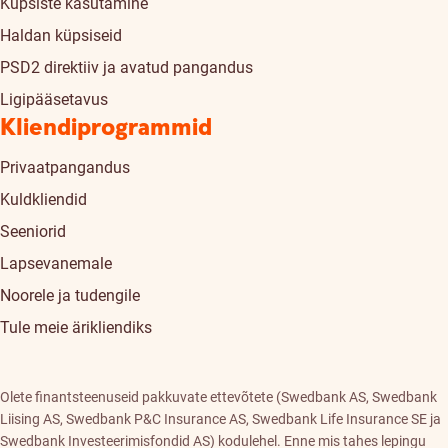
Küpsiste kasutamine
Haldan küpsiseid
PSD2 direktiiv ja avatud pangandus
Ligipääsetavus
Kliendiprogrammid
Privaatpangandus
Kuldkliendid
Seeniorid
Lapsevanemale
Noorele ja tudengile
Tule meie ärikliendiks
Olete finantsteenuseid pakkuvate ettevõtete (Swedbank AS, Swedbank
Liising AS, Swedbank P&C Insurance AS, Swedbank Life Insurance SE ja
Swedbank Investeerimisfondid AS) kodulehel. Enne mis tahes lepingu