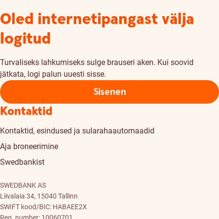
Oled internetipangast välja
logitud
Turvaliseks lahkumiseks sulge brauseri aken. Kui soovid
jätkata, logi palun uuesti sisse.
Sisenen
Kontaktid
Kontaktid, esindused ja sularahaautomaadid
Aja broneerimine
Swedbankist
SWEDBANK AS
Liivalaia 34, 15040 Tallinn
SWIFT kood/BIC: HABAEE2X
Reg. number: 10060701