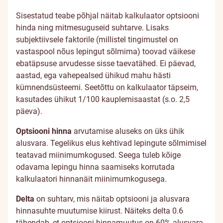
Sisestatud teabe põhjal näitab kalkulaator optsiooni
hinda ning mitmesuguseid suhtarve. Lisaks
subjektiivsele faktorile (millistel tingimustel on
vastaspool nõus lepingut sõlmima) toovad väikese
ebatäpsuse arvudesse sisse taevatähed. Ei päevad,
aastad, ega vahepealsed ühikud mahu hästi
kümnendsüsteemi. Seetõttu on kalkulaator täpseim,
kasutades ühikut 1/100 kauplemisaastat (s.o. 2,5
päeva).
Optsiooni hinna
arvutamise aluseks on üks ühik
alusvara. Tegelikus elus kehtivad lepingute sõlmimisel
teatavad miinimumkogused. Seega tuleb kõige
odavama lepingu hinna saamiseks korrutada
kalkulaatori hinnanäit miinimumkogusega.
Delta
on suhtarv, mis näitab optsiooni ja alusvara
hinnasuhte muutumise kiirust. Näiteks delta 0.6
tähendab, et optsiooni hinnamuutus on 60% alusvara