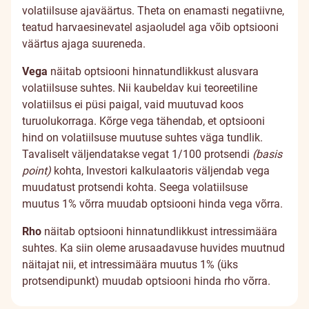
volatiilsuse ajaväärtus. Theta on enamasti negatiivne,
teatud harvaesinevatel asjaoludel aga võib optsiooni
väärtus ajaga suureneda.
Vega
näitab optsiooni hinnatundlikkust alusvara
volatiilsuse suhtes. Nii kaubeldav kui teoreetiline
volatiilsus ei püsi paigal, vaid muutuvad koos
turuolukorraga. Kõrge vega tähendab, et optsiooni
hind on volatiilsuse muutuse suhtes väga tundlik.
Tavaliselt väljendatakse vegat 1/100 protsendi
(basis
point)
kohta, Investori kalkulaatoris väljendab vega
muudatust protsendi kohta. Seega volatiilsuse
muutus 1% võrra muudab optsiooni hinda vega võrra.
Rho
näitab optsiooni hinnatundlikkust intressimäära
suhtes. Ka siin oleme arusaadavuse huvides muutnud
näitajat nii, et intressimäära muutus 1% (üks
protsendipunkt) muudab optsiooni hinda rho võrra.