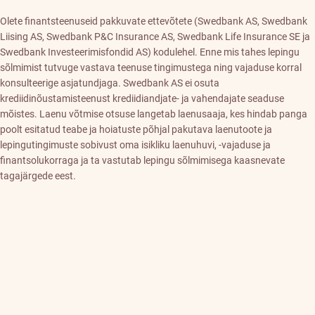
Olete finantsteenuseid pakkuvate ettevõtete (Swedbank AS, Swedbank
Liising AS, Swedbank P&C Insurance AS, Swedbank Life Insurance SE ja
Swedbank Investeerimisfondid AS) kodulehel. Enne mis tahes lepingu
sõlmimist tutvuge vastava teenuse tingimustega ning vajaduse korral
konsulteerige asjatundjaga. Swedbank AS ei osuta
krediidinõustamisteenust krediidiandjate- ja vahendajate seaduse
mõistes. Laenu võtmise otsuse langetab laenusaaja, kes hindab panga
poolt esitatud teabe ja hoiatuste põhjal pakutava laenutoote ja
lepingutingimuste sobivust oma isikliku laenuhuvi, -vajaduse ja
finantsolukorraga ja ta vastutab lepingu sõlmimisega kaasnevate
tagajärgede eest.