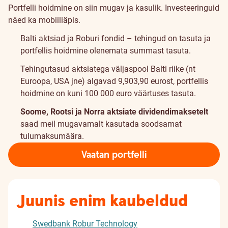
Portfelli hoidmine on siin mugav ja kasulik. Investeeringuid
näed ka mobiiliäpis.
Balti aktsiad ja Roburi fondid – tehingud on tasuta ja
portfellis hoidmine olenemata summast tasuta.
Tehingutasud aktsiatega väljaspool Balti riike (nt
Euroopa, USA jne) algavad
9,90
3,90
eurost, portfellis
hoidmine on kuni 100 000 euro väärtuses tasuta.
Soome, Rootsi ja Norra aktsiate dividendimaksetelt
saad meil mugavamalt kasutada soodsamat
tulumaksumäära
.
Vaatan portfelli
Juunis enim kaubeldud
Swedbank Robur Technology