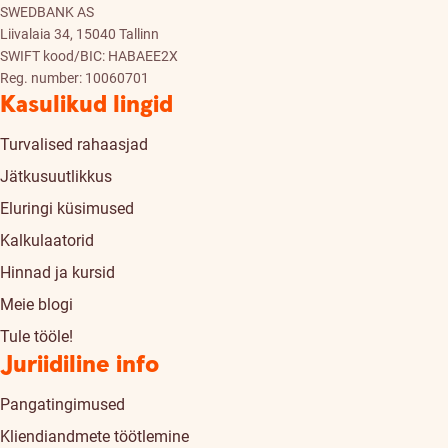
SWEDBANK AS
Liivalaia 34, 15040 Tallinn
SWIFT kood/BIC: HABAEE2X
Reg. number: 10060701
Kasulikud lingid
Turvalised rahaasjad
Jätkusuutlikkus
Eluringi küsimused
Kalkulaatorid
Hinnad ja kursid
Meie blogi
Tule tööle!
Juriidiline info
Pangatingimused
Kliendiandmete töötlemine