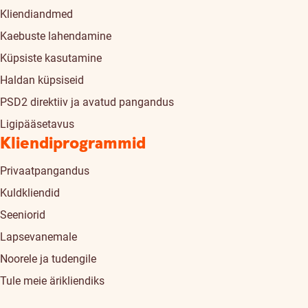
Kliendiandmed
Kaebuste lahendamine
Küpsiste kasutamine
Haldan küpsiseid
PSD2 direktiiv ja avatud pangandus
Ligipääsetavus
Kliendiprogrammid
Privaatpangandus
Kuldkliendid
Seeniorid
Lapsevanemale
Noorele ja tudengile
Tule meie ärikliendiks