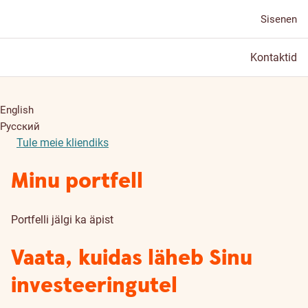
Sisenen
Kontaktid
English
Русский
Tule meie kliendiks
Minu portfell
Portfelli jälgi ka äpist
Vaata, kuidas läheb Sinu
investeeringutel