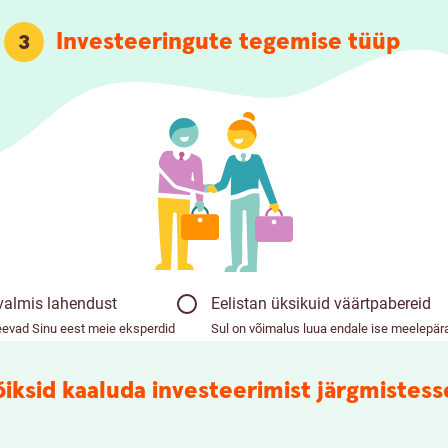
Investeeringute tegemise tüüp
3
 valmis lahendust
Eelistan üksikuid väärtpabereid
eevad Sinu eest meie eksperdid
Sul on võimalus luua endale ise meelepära
iksid kaaluda investeerimist järgmistess