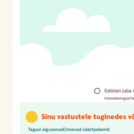
Eelistan juba
Investeeringuid t
Sinu vastustele tuginedes võ
Tagasi algusesse
Erinevad väärtpaberid