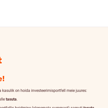
t
e!
a kasulik on hoida investeerimisportfell meie juures:
ulle
tasuta
.
ja portfellis hoidmine (olenemata summast) samuti
tasuta
.