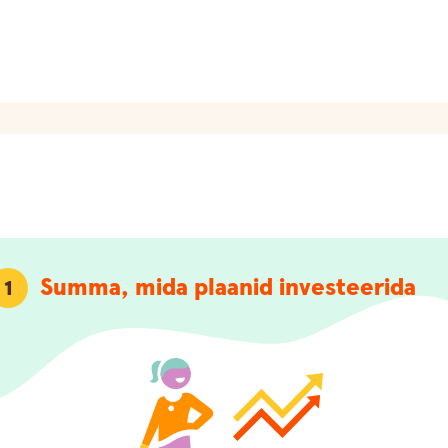
Summa, mida plaanid investeerida
1