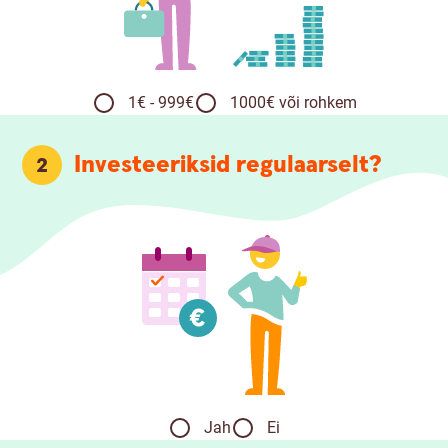
1€ - 999€
1000€ või rohkem
Investeeriksid regulaarselt?
2
Jah
Ei