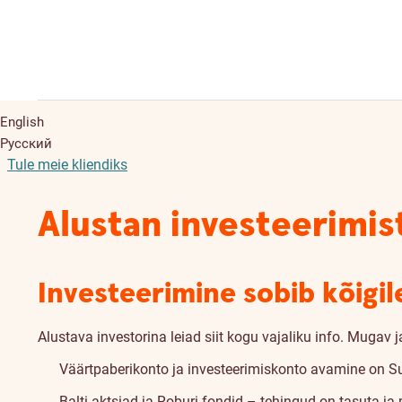
English
Русский
Tule meie kliendiks
Alustan investeerimis
Investeerimine sobib kõigil
Alustava investorina leiad siit kogu vajaliku info. Mugav j
Väärtpaberikonto ja investeerimiskonto avamine on S
Balti aktsiad ja Roburi fondid – tehingud on tasuta 