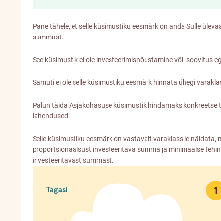
Pane tähele, et selle küsimustiku eesmärk on anda Sulle ülevaa
summast.
See küsimustik ei ole investeerimisnõustamine või -soovitus eg
Samuti ei ole selle küsimustiku eesmärk hinnata ühegi varaklas
Palun täida Asjakohasuse küsimustik hindamaks konkreetse too
lahendused.
Selle küsimustiku eesmärk on vastavalt varaklassile näidata,
proportsionaalsust investeeritava summa ja minimaalse tehing
investeeritavast summast.
1
Tagasi