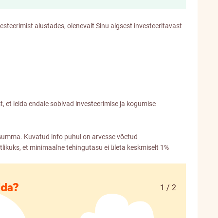
esteerimist alustades, olenevalt Sinu algsest investeeritavast
 et leida endale sobivad investeerimise ja kogumise
v summa. Kuvatud info puhul on arvesse võetud
likuks, et minimaalne tehingutasu ei ületa keskmiselt 1%
ida?
1 / 2