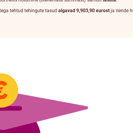
atega tehtud tehingute tasud
algavad
9,90
3,90
eurost
ja nende h