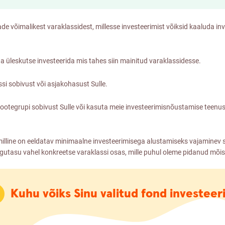
de võimalikest varaklassidest, millesse investeerimist võiksid kaaluda inv
a üleskutse investeerida mis tahes siin mainitud varaklassidesse.
si sobivust või asjakohasust Sulle.
tegrupi sobivust Sulle või kasuta meie investeerimisnõustamise teenust,
 milline on eeldatav minimaalne investeerimisega alustamiseks vajamine
utasu vahel konkreetse varaklassi osas, mille puhul oleme pidanud mõist
Kuhu võiks Sinu valitud fond investeer