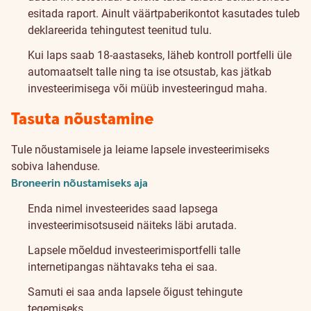
esitada raport. Ainult väärtpaberikontot kasutades tuleb
deklareerida tehingutest teenitud tulu.
Kui laps saab 18-aastaseks, läheb kontroll portfelli üle
automaatselt talle ning ta ise otsustab, kas jätkab
investeerimisega või müüb investeeringud maha.
Tasuta nõustamine
Tule nõustamisele ja leiame lapsele investeerimiseks
sobiva lahenduse.
Broneerin nõustamiseks aja
Enda nimel investeerides saad lapsega
investeerimisotsuseid näiteks läbi arutada.
Lapsele mõeldud investeerimisportfelli talle
internetipangas nähtavaks teha ei saa.
Samuti ei saa anda lapsele õigust tehingute
tegemiseks.