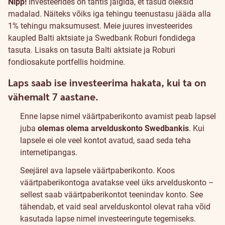
Nipp!
Investeerides on tähtis jälgida, et tasud oleksid
madalad. Näiteks võiks iga tehingu teenustasu jääda alla
1% tehingu maksumusest. Meie juures investeerides
kaupled Balti aktsiate ja Swedbank Roburi fondidega
tasuta. Lisaks on tasuta Balti aktsiate ja Roburi
fondiosakute portfellis hoidmine.
Laps saab ise investeerima hakata, kui ta on
vähemalt 7 aastane.
Enne lapse nimel väärtpaberikonto avamist peab lapsel
juba
olemas olema arvelduskonto Swedbankis
. Kui
lapsele ei ole veel kontot avatud, saad seda teha
internetipangas
.
Seejärel
ava lapsele väärtpaberikonto
. Koos
väärtpaberikontoga avatakse veel üks arvelduskonto –
sellest saab väärtpaberikontot teenindav konto. See
tähendab, et vaid seal arvelduskontol olevat raha võid
kasutada lapse nimel investeeringute tegemiseks.