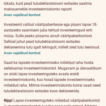
lükata, kuid pead tuludeklaratsiooni esitades saatma
maksuametile investeerimiskonto raporti.
Avan vajalikud kontod
Investeerid valitud väärtpaberitesse ega plaani lapse 18-
aastaseks saamiseni juba tehtud investeeringuid eriti
müüa. Sulle peaks piisama ainult väärtpaberikontost.
Sellisel juhul pead tuludeklaratsiooni esitades
deklareerima tulu igalt tehingult, millelt oled tulu teeninud.
Avan vajalikud kontod
Saad ka lapsele investeerimiseks mõeldud raha hoida
sellelsamal investeerimiskontol. Mugavam ja ülevaatlikum
on siiski lapse investeeringuteks avada eraldi
investeerimiskonto, kus hoiad lapsele investeerimiseks
mõeldud raha. Mitme investeerimiskonto korral saad need
tuludeklaratsiooni esitades koos deklareerida.
Nipp!
Lapse investeeringuteks mõeldud väärtpaberikontot