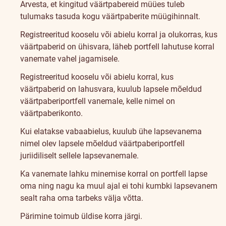
Arvesta, et kingitud väärtpabereid müües tuleb
tulumaks tasuda kogu väärtpaberite müügihinnalt.
Registreeritud kooselu või abielu korral ja olukorras, kus
väärtpaberid on ühisvara, läheb portfell lahutuse korral
vanemate vahel jagamisele.
Registreeritud kooselu või abielu korral, kus
väärtpaberid on lahusvara, kuulub lapsele mõeldud
väärtpaberiportfell vanemale, kelle nimel on
väärtpaberikonto.
Kui elatakse vabaabielus, kuulub ühe lapsevanema
nimel olev lapsele mõeldud väärtpaberiportfell
juriidiliselt sellele lapsevanemale.
Ka vanemate lahku minemise korral on portfell lapse
oma ning nagu ka muul ajal ei tohi kumbki lapsevanem
sealt raha oma tarbeks välja võtta.
Pärimine toimub üldise korra järgi.