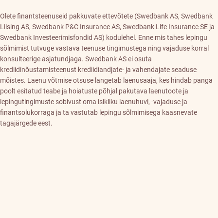
Olete finantsteenuseid pakkuvate ettevõtete (Swedbank AS, Swedbank
Liising AS, Swedbank P&C Insurance AS, Swedbank Life Insurance SE ja
Swedbank Investeerimisfondid AS) kodulehel. Enne mis tahes lepingu
sõlmimist tutvuge vastava teenuse tingimustega ning vajaduse korral
konsulteerige asjatundjaga. Swedbank AS ei osuta
krediidinõustamisteenust krediidiandjate- ja vahendajate seaduse
mõistes. Laenu võtmise otsuse langetab laenusaaja, kes hindab panga
poolt esitatud teabe ja hoiatuste põhjal pakutava laenutoote ja
lepingutingimuste sobivust oma isikliku laenuhuvi, -vajaduse ja
finantsolukorraga ja ta vastutab lepingu sõlmimisega kaasnevate
tagajärgede eest.