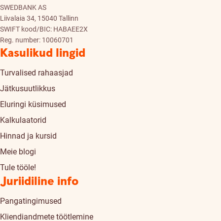
SWEDBANK AS
Liivalaia 34, 15040 Tallinn
SWIFT kood/BIC: HABAEE2X
Reg. number: 10060701
Kasulikud lingid
Turvalised rahaasjad
Jätkusuutlikkus
Eluringi küsimused
Kalkulaatorid
Hinnad ja kursid
Meie blogi
Tule tööle!
Juriidiline info
Pangatingimused
Kliendiandmete töötlemine