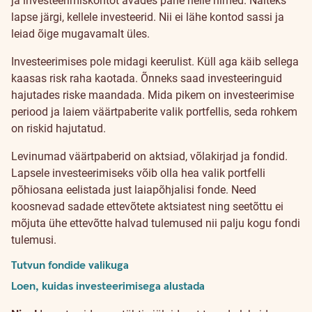
ja investeerimiskontot avades pane neile nimed. Näiteks
lapse järgi, kellele investeerid. Nii ei lähe kontod sassi ja
leiad õige mugavamalt üles.
Investeerimises pole midagi keerulist. Küll aga käib sellega
kaasas risk raha kaotada. Õnneks saad investeeringuid
hajutades riske maandada. Mida pikem on investeerimise
periood ja laiem väärtpaberite valik portfellis, seda rohkem
on riskid hajutatud.
Levinumad väärtpaberid on aktsiad, võlakirjad ja fondid.
Lapsele investeerimiseks võib olla hea valik portfelli
põhiosana eelistada just laiapõhjalisi fonde. Need
koosnevad sadade ettevõtete aktsiatest ning seetõttu ei
mõjuta ühe ettevõtte halvad tulemused nii palju kogu fondi
tulemusi.
Tutvun fondide valikuga
Loen, kuidas investeerimisega alustada