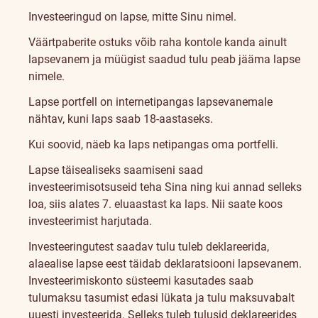
Investeeringud on lapse, mitte Sinu nimel.
Väärtpaberite ostuks võib raha kontole kanda ainult
lapsevanem ja müügist saadud tulu peab jääma lapse
nimele.
Lapse portfell on internetipangas lapsevanemale
nähtav, kuni laps saab 18-aastaseks.
Kui soovid, näeb ka laps netipangas oma portfelli.
Lapse täisealiseks saamiseni saad
investeerimisotsuseid teha Sina ning kui annad selleks
loa, siis alates 7. eluaastast ka laps. Nii saate koos
investeerimist harjutada.
Investeeringutest saadav tulu tuleb deklareerida,
alaealise lapse eest täidab deklaratsiooni lapsevanem.
Investeerimiskonto süsteemi kasutades saab
tulumaksu tasumist edasi lükata ja tulu maksuvabalt
uuesti investeerida. Selleks tuleb tulusid deklareerides