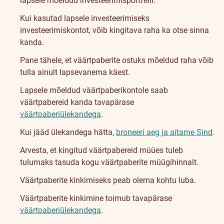
lapsele mõeldud investeerimisportfelli.
Kui kasutad lapsele investeerimiseks
investeerimiskontot, võib kingitava raha ka otse sinna
kanda.
Pane tähele, et väärtpaberite ostuks mõeldud raha võib
tulla ainult lapsevanema käest.
Lapsele mõeldud väärtpaberikontole saab
väärtpabereid kanda tavapärase
väärtpaberiülekandega
.
Kui jääd ülekandega hätta,
broneeri aeg ja aitame Sind
.
Arvesta, et kingitud väärtpabereid müües tuleb
tulumaks tasuda kogu väärtpaberite müügihinnalt.
Väärtpaberite kinkimiseks peab olema kohtu luba.
Väärtpaberite kinkimine toimub tavapärase
väärtpaberiülekandega
.