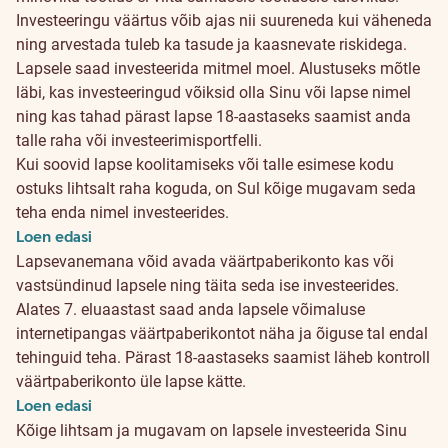
Investeeringu väärtus võib ajas nii suureneda kui väheneda
ning arvestada tuleb ka tasude ja kaasnevate riskidega.
Lapsele saad investeerida mitmel moel. Alustuseks mõtle
läbi, kas investeeringud võiksid olla Sinu või lapse nimel
ning kas tahad pärast lapse 18-aastaseks saamist anda
talle raha või investeerimisportfelli.
Kui soovid lapse koolitamiseks või talle esimese kodu
ostuks lihtsalt raha koguda, on Sul kõige mugavam seda
teha enda nimel investeerides.
Loen edasi
Lapsevanemana võid avada väärtpaberikonto kas või
vastsündinud lapsele ning täita seda ise investeerides.
Alates 7. eluaastast saad anda lapsele võimaluse
internetipangas väärtpaberikontot näha ja õiguse tal endal
tehinguid teha. Pärast 18-aastaseks saamist läheb kontroll
väärtpaberikonto üle lapse kätte.
Loen edasi
Kõige lihtsam ja mugavam on lapsele investeerida Sinu