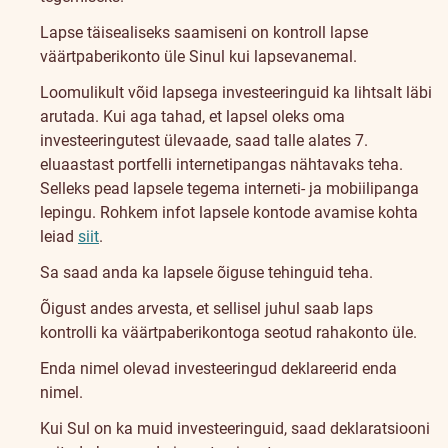
Lapse täisealiseks saamiseni on kontroll lapse
väärtpaberikonto üle Sinul kui lapsevanemal.
Loomulikult võid lapsega investeeringuid ka lihtsalt läbi
arutada. Kui aga tahad, et lapsel oleks oma
investeeringutest ülevaade, saad talle alates 7.
eluaastast portfelli internetipangas nähtavaks teha.
Selleks pead lapsele tegema interneti- ja mobiilipanga
lepingu. Rohkem infot lapsele kontode avamise kohta
leiad
siit
.
Sa saad anda ka lapsele õiguse tehinguid teha.
Õigust andes arvesta, et sellisel juhul saab laps
kontrolli ka väärtpaberikontoga seotud rahakonto üle.
Enda nimel olevad investeeringud deklareerid enda
nimel.
Kui Sul on ka muid investeeringuid, saad deklaratsiooni