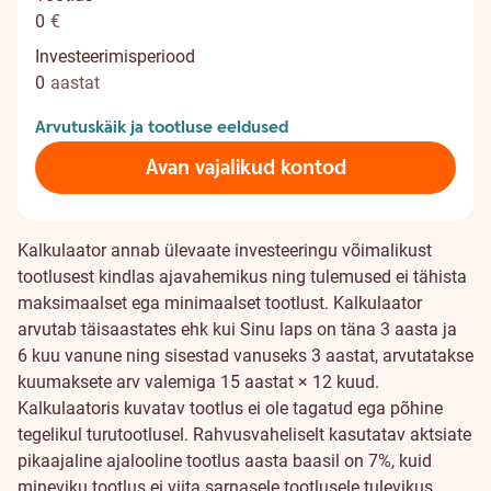
0
€
Investeerimisperiood
0
aastat
Arvutuskäik ja tootluse eeldused
Avan vajalikud kontod
Kalkulaator annab ülevaate investeeringu võimalikust
tootlusest kindlas ajavahemikus ning tulemused ei tähista
maksimaalset ega minimaalset tootlust. Kalkulaator
arvutab täisaastates ehk kui Sinu laps on täna 3 aasta ja
6 kuu vanune ning sisestad vanuseks 3 aastat, arvutatakse
kuumaksete arv valemiga 15 aastat × 12 kuud.
Kalkulaatoris kuvatav tootlus ei ole tagatud ega põhine
tegelikul turutootlusel. Rahvusvaheliselt kasutatav aktsiate
pikaajaline ajalooline tootlus aasta baasil on 7%, kuid
mineviku tootlus ei viita sarnasele tootlusele tulevikus.