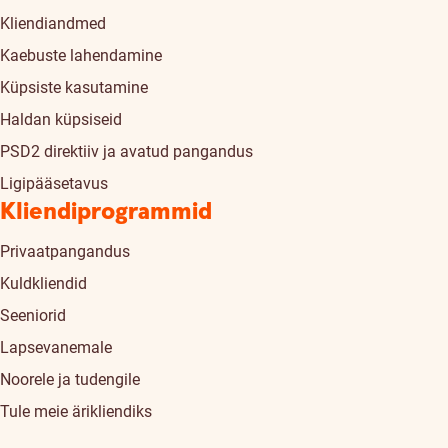
Kliendiandmed
Kaebuste lahendamine
Küpsiste kasutamine
Haldan küpsiseid
PSD2 direktiiv ja avatud pangandus
Ligipääsetavus
Kliendiprogrammid
Privaatpangandus
Kuldkliendid
Seeniorid
Lapsevanemale
Noorele ja tudengile
Tule meie ärikliendiks