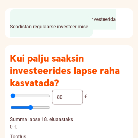
Avan vajalikud kontod
Valin, kuhu investeerida
Seadistan regulaarse investeerimise
Kui palju saaksin
investeerides lapse raha
kasvatada?
€
Summa lapse 18. eluaastaks
0
€
Tootlus