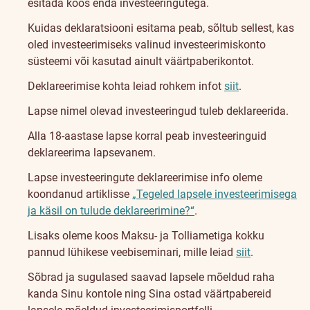
esitada koos enda investeeringutega.
Kuidas deklaratsiooni esitama peab, sõltub sellest, kas
oled investeerimiseks valinud investeerimiskonto
süsteemi või kasutad ainult väärtpaberikontot.
Deklareerimise kohta leiad rohkem infot
siit
.
Lapse nimel olevad investeeringud tuleb deklareerida.
Alla 18-aastase lapse korral peab investeeringuid
deklareerima lapsevanem.
Lapse investeeringute deklareerimise info oleme
koondanud artiklisse
„Tegeled lapsele investeerimisega
ja käsil on tulude deklareerimine?“
.
Lisaks oleme koos Maksu- ja Tolliametiga kokku
pannud lühikese veebiseminari, mille leiad
siit
.
Sõbrad ja sugulased saavad lapsele mõeldud raha
kanda Sinu kontole ning Sina ostad väärtpabereid