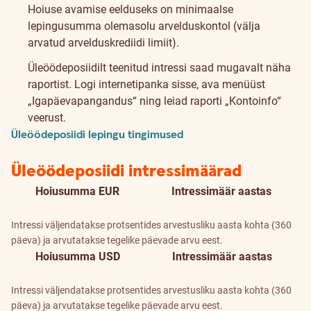
Hoiuse avamise eelduseks on minimaalse
lepingusumma olemasolu arvelduskontol (välja
arvatud arvelduskrediidi limiit).
Üleöödeposiidilt teenitud intressi saad mugavalt näha
raportist. Logi internetipanka sisse, ava menüüst
„Igapäevapangandus“ ning leiad raporti „Kontoinfo“
veerust.
Üleöödeposiidi lepingu tingimused
Üleöödeposiidi intressimäärad
Hoiusumma EUR
Intressimäär aastas
Intressi väljendatakse protsentides arvestusliku aasta kohta (360
päeva) ja arvutatakse tegelike päevade arvu eest.
Hoiusumma USD
Intressimäär aastas
Intressi väljendatakse protsentides arvestusliku aasta kohta (360
päeva) ja arvutatakse tegelike päevade arvu eest.