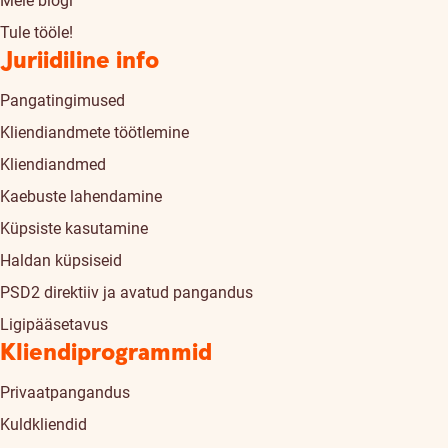
Meie blogi
Tule tööle!
Juriidiline info
Pangatingimused
Kliendiandmete töötlemine
Kliendiandmed
Kaebuste lahendamine
Küpsiste kasutamine
Haldan küpsiseid
PSD2 direktiiv ja avatud pangandus
Ligipääsetavus
Kliendiprogrammid
Privaatpangandus
Kuldkliendid