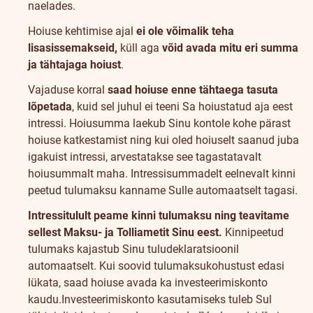
naelades.
Hoiuse kehtimise ajal
ei ole võimalik teha
lisasissemakseid,
küll aga
võid avada mitu eri summa
ja tähtajaga hoiust
.
Vajaduse korral
saad hoiuse enne tähtaega tasuta
lõpetada
, kuid sel juhul ei teeni Sa hoiustatud aja eest
intressi. Hoiusumma laekub Sinu kontole kohe pärast
hoiuse katkestamist ning kui oled hoiuselt saanud juba
igakuist intressi, arvestatakse see tagastatavalt
hoiusummalt maha. Intressisummadelt eelnevalt kinni
peetud tulumaksu kanname Sulle automaatselt tagasi.
Intressitulult peame kinni tulumaksu ning teavitame
sellest Maksu- ja Tolliametit Sinu eest.
Kinnipeetud
tulumaks kajastub Sinu tuludeklaratsioonil
automaatselt. Kui soovid tulumaksukohustust edasi
lükata, saad hoiuse avada ka investeerimiskonto
kaudu.
Investeerimiskonto kasutamiseks tuleb Sul