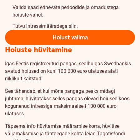
Valida saad erinevate perioodide ja omadustega
hoiuste vahel.
Tutvu intressimääradega
siin
.
Hoiust valima
Hoiuste hüvitamine
Igas Eestis registreeritud pangas, sealhulgas Swedbankis
avatud hoiused on kuni 100 000 euro ulatuses alati
riiklikult kaitstud.
See tähendab, et kui mõne pangaga peaks midagi
juhtuma, hüvitatakse selles pangas olevad hoiused koos
kogunenud intressiga maksimaalselt 100 000 euro
ulatuses.
Täpsema info hüvitamise määramise korra, hüvitise
väljamaksmise ja tähtaegade kohta leiad
Tagatisfondi