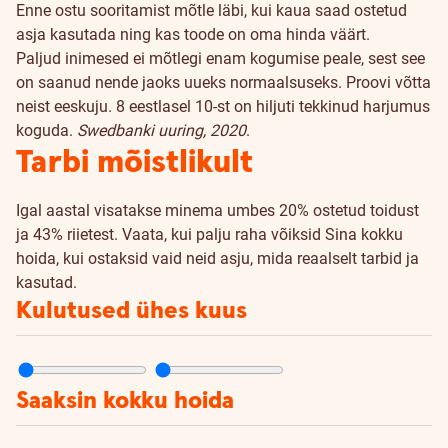
Enne ostu sooritamist mõtle läbi, kui kaua saad ostetud
asja kasutada ning kas toode on oma hinda väärt.
Paljud inimesed ei mõtlegi enam kogumise peale, sest see
on saanud nende jaoks uueks normaalsuseks. Proovi võtta
neist eeskuju.
8 eestlasel 10-st on hiljuti tekkinud harjumus
koguda.
Swedbanki uuring, 2020
.
Tarbi mõistlikult
Igal aastal visatakse minema umbes 20% ostetud toidust
ja 43% riietest. Vaata, kui palju raha võiksid Sina kokku
hoida, kui ostaksid vaid neid asju, mida reaalselt tarbid ja
kasutad.
Kulutused ühes kuus
Saaksin kokku hoida