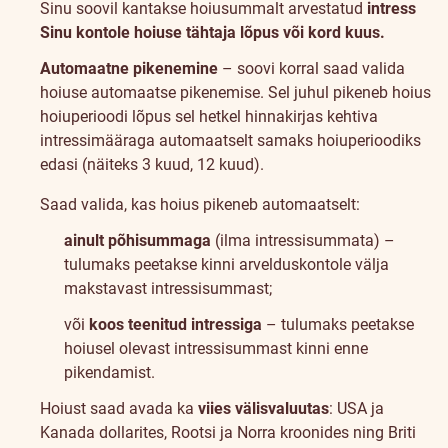
Sinu soovil kantakse hoiusummalt arvestatud
intress
Sinu kontole hoiuse tähtaja lõpus või kord kuus.
Automaatne pikenemine
– soovi korral saad valida
hoiuse automaatse pikenemise. Sel juhul pikeneb hoius
hoiuperioodi lõpus sel hetkel hinnakirjas kehtiva
intressimääraga automaatselt samaks hoiuperioodiks
edasi (näiteks 3 kuud, 12 kuud).
Saad valida, kas hoius pikeneb automaatselt:
ainult põhisummaga
(ilma intressisummata) –
tulumaks peetakse kinni arvelduskontole välja
makstavast intressisummast;
või
koos teenitud intressiga
– tulumaks peetakse
hoiusel olevast intressisummast kinni enne
pikendamist.
Hoiust saad avada ka
viies välisvaluutas
: USA ja
Kanada dollarites, Rootsi ja Norra kroonides ning Briti