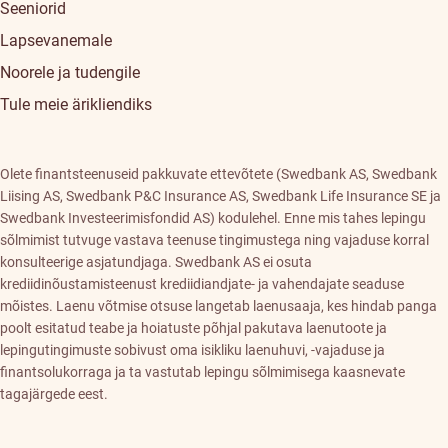
Seeniorid
Lapsevanemale
Noorele ja tudengile
Tule meie ärikliendiks
Olete finantsteenuseid pakkuvate ettevõtete (Swedbank AS, Swedbank
Liising AS, Swedbank P&C Insurance AS, Swedbank Life Insurance SE ja
Swedbank Investeerimisfondid AS) kodulehel. Enne mis tahes lepingu
sõlmimist tutvuge vastava teenuse tingimustega ning vajaduse korral
konsulteerige asjatundjaga. Swedbank AS ei osuta
krediidinõustamisteenust krediidiandjate- ja vahendajate seaduse
mõistes. Laenu võtmise otsuse langetab laenusaaja, kes hindab panga
poolt esitatud teabe ja hoiatuste põhjal pakutava laenutoote ja
lepingutingimuste sobivust oma isikliku laenuhuvi, -vajaduse ja
finantsolukorraga ja ta vastutab lepingu sõlmimisega kaasnevate
tagajärgede eest.