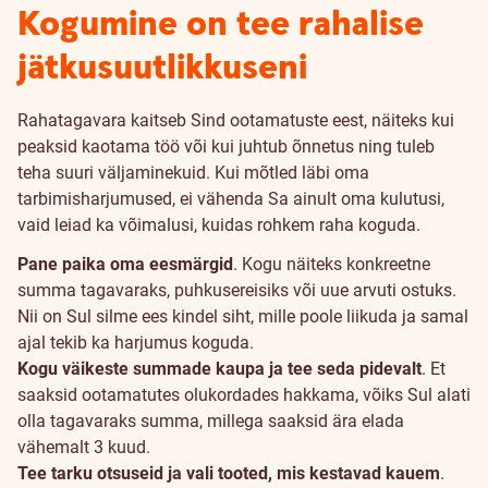
Kogumine on tee rahalise
jätkusuutlikkuseni
Rahatagavara kaitseb Sind ootamatuste eest, näiteks kui
peaksid kaotama töö või kui juhtub õnnetus ning tuleb
teha suuri väljaminekuid. Kui mõtled läbi oma
tarbimisharjumused, ei vähenda Sa ainult oma kulutusi,
vaid leiad ka võimalusi, kuidas rohkem raha koguda.
Pane paika oma eesmärgid
. Kogu näiteks konkreetne
summa tagavaraks, puhkusereisiks või uue arvuti ostuks.
Nii on Sul silme ees kindel siht, mille poole liikuda ja samal
ajal tekib ka harjumus koguda.
Kogu väikeste summade kaupa ja tee seda pidevalt
. Et
saaksid ootamatutes olukordades hakkama, võiks Sul alati
olla tagavaraks summa, millega saaksid ära elada
vähemalt 3 kuud.
Tee tarku otsuseid ja vali tooted, mis kestavad kauem
.