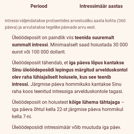
Periood
Intressimäär aastas
Intressi väljendatakse protsentides arvestusliku aasta kohta (360
päeva) ja arvutatakse tegelike päevade arvu eest.
Üleöödeposiit on paindlik viis
teenida suuremalt
summalt intressi
. Minimaalselt saad hoiustada 30 000
eurot või 100 000 dollarit.
Üleöödeposiit tähendab, et
iga päeva lõpus kantakse
Sinu üleöödeposiidi lepingus märgitud arvelduskontol
olev raha lühiajaliselt hoiusele, kus see teenib
intressi.
Järgmise päeva hommikuks kantakse Sinu
raha koos teenitud intressiga arvelduskontole tagasi.
Üleöödeposiit on hoiustest
kõige lühema tähtajaga
–
iga päeva õhtul kella 22‑st järgmise päeva hommikul
kella 7‑ni.
Üleöödeposiidi intressimäär võib muutuda iga päev.