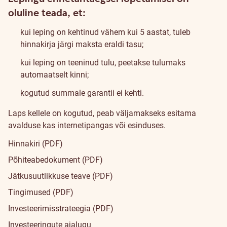
oluline teada, et:
kui leping on kehtinud vähem kui 5 aastat, tuleb
hinnakirja järgi maksta eraldi tasu;
kui leping on teeninud tulu, peetakse tulumaks
automaatselt kinni;
kogutud summale garantii ei kehti.
Laps kellele on kogutud, peab väljamakseks esitama
avalduse kas internetipangas või esinduses.
Tingimused
Hinnakiri (PDF)
ja
Põhiteabedokument (PDF)
tasud
Jätkusuutlikkuse teave (PDF)
Tingimused (PDF)
Investeerimisstrateegia (PDF)
Investeeringute ajalugu