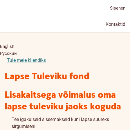
Sisenen
Kontaktid
English
Русский
Tule meie kliendiks
Lapse Tuleviku fond
Lisakaitsega võimalus oma
lapse tuleviku jaoks koguda
Tee igakuiseid sissemakseid kuni lapse suureks
sirgumiseni.