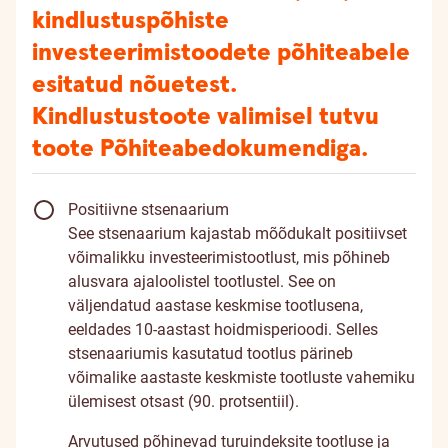
kindlustuspõhiste
investeerimistoodete põhiteabele
esitatud nõuetest.
Kindlustustoote valimisel tutvu
toote
Põhiteabedokumendiga
.
Positiivne stsenaarium
See stsenaarium kajastab mõõdukalt positiivset
võimalikku investeerimistootlust, mis põhineb
alusvara ajaloolistel tootlustel. See on
väljendatud aastase keskmise tootlusena,
eeldades 10-aastast hoidmisperioodi. Selles
stsenaariumis kasutatud tootlus pärineb
võimalike aastaste keskmiste tootluste vahemiku
ülemisest otsast (90. protsentiil).
Arvutused põhinevad turuindeksite tootluse ja