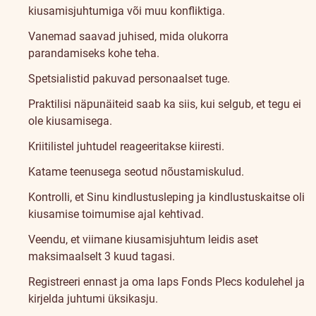
kiusamisjuhtumiga või muu konfliktiga.
Vanemad saavad juhised, mida olukorra
parandamiseks kohe teha.
Spetsialistid pakuvad personaalset tuge.
Praktilisi näpunäiteid saab ka siis, kui selgub, et tegu ei
ole kiusamisega.
Kriitilistel juhtudel reageeritakse kiiresti.
Katame teenusega seotud nõustamiskulud.
Kontrolli, et Sinu kindlustusleping ja kindlustuskaitse oli
kiusamise toimumise ajal kehtivad.
Veendu, et viimane kiusamisjuhtum leidis aset
maksimaalselt 3 kuud tagasi.
Registreeri ennast ja oma laps
Fonds Plecs kodulehel
ja
kirjelda juhtumi üksikasju.