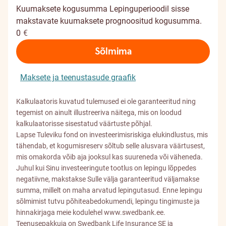
Kuumaksete kogusumma
Lepinguperioodil sisse
makstavate kuumaksete prognoositud kogusumma.
0
€
Sõlmima
Maksete ja teenustasude graafik
Kalkulaatoris kuvatud tulemused ei ole garanteeritud ning
tegemist on ainult illustreeriva näitega, mis on loodud
kalkulaatorisse sisestatud väärtuste põhjal.
Lapse Tuleviku fond on investeerimisriskiga elukindlustus, mis
tähendab, et kogumisreserv sõltub selle alusvara väärtusest,
mis omakorda võib aja jooksul kas suureneda või väheneda.
Juhul kui Sinu investeeringute tootlus on lepingu lõppedes
negatiivne, makstakse Sulle välja garanteeritud väljamakse
summa, millelt on maha arvatud lepingutasud. Enne lepingu
sõlmimist tutvu põhiteabedokumendi, lepingu tingimuste ja
hinnakirjaga meie kodulehel
www.swedbank.ee
.
Teenusepakkuja on Swedbank Life Insurance SE ja