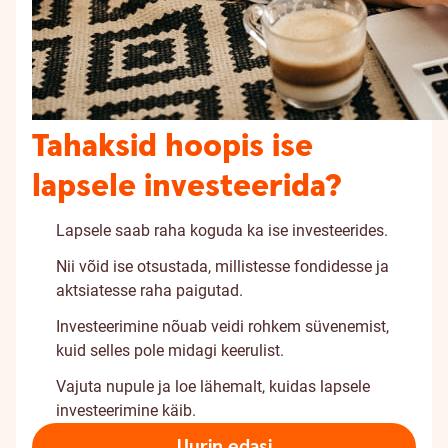
Tahaksid hoopis ise
lapsele investeerida?
Lapsele saab raha koguda ka ise investeerides.
Nii võid ise otsustada, millistesse fondidesse ja
aktsiatesse raha paigutad.
Investeerimine nõuab veidi rohkem süvenemist,
kuid selles pole midagi keerulist.
Vajuta nupule ja loe lähemalt, kuidas lapsele
investeerimine käib.
Uurin edasi