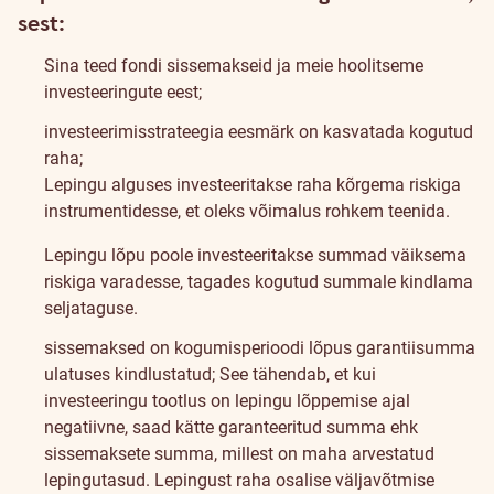
sest:
Sina teed fondi sissemakseid ja meie hoolitseme
investeeringute eest;
investeerimisstrateegia eesmärk on kasvatada kogutud
raha;
Lepingu alguses investeeritakse raha kõrgema riskiga
instrumentidesse, et oleks võimalus rohkem teenida.
Lepingu lõpu poole investeeritakse summad väiksema
riskiga varadesse, tagades kogutud summale kindlama
seljataguse.
sissemaksed on kogumisperioodi lõpus garantiisumma
ulatuses kindlustatud;
See tähendab, et kui
investeeringu tootlus on lepingu lõppemise ajal
negatiivne, saad kätte garanteeritud summa ehk
sissemaksete summa, millest on maha arvestatud
lepingutasud. Lepingust raha osalise väljavõtmise