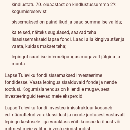
kindlustatu 70. eluaastast on kindlustussumma 2%
kogumisreservist.
sissemaksed on paindlikud ja saad summa ise valida;
ka teised, näiteks sugulased, saavad teha
lisasissemakseid lapse fondi.
Laadi alla kingivautšer
ja
vaata, kuidas makset teha;
lepingut saad ise internetipangas mugavalt jälgida ja
muuta.
Investeeringud
Lapse Tuleviku fondi sissemaksed investeerime
fondidesse. Vaata lepingus
sisalduvaid fonde ja nende
tootlusi
. Kogumislahendus on kliendile mugav, sest
investeeringuid teevad meie eksperdid.
Lapse Tuleviku fondi investeerimisstruktuur koosneb
eelmääratletud varaklassidest ja nende jaotusest vastavalt
lepingu kestusele. Iga varaklass võib koosneda ühest või
mitmest meie valitud investeerimisfondist.