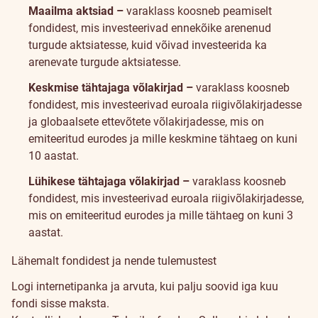
Maailma aktsiad –
varaklass koosneb peamiselt
fondidest, mis investeerivad ennekõike arenenud
turgude aktsiatesse, kuid võivad investeerida ka
arenevate turgude aktsiatesse.
Keskmise tähtajaga võlakirjad –
varaklass koosneb
fondidest, mis investeerivad euroala riigivõlakirjadesse
ja globaalsete ettevõtete võlakirjadesse, mis on
emiteeritud eurodes ja mille keskmine tähtaeg on kuni
10 aastat.
Lühikese tähtajaga võlakirjad –
varaklass koosneb
fondidest, mis investeerivad euroala riigivõlakirjadesse,
mis on emiteeritud eurodes ja mille tähtaeg on kuni 3
aastat.
Lähemalt fondidest ja nende tulemustest
Lepingu
Logi internetipanka ja arvuta, kui palju soovid iga kuu
sõlmimine
fondi sisse maksta.