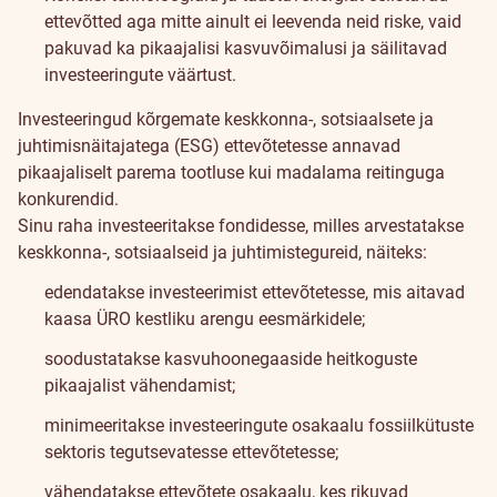
ettevõtted aga mitte ainult ei leevenda neid riske, vaid
pakuvad ka pikaajalisi kasvuvõimalusi ja säilitavad
investeeringute väärtust.
Investeeringud kõrgemate keskkonna-, sotsiaalsete ja
juhtimisnäitajatega (ESG) ettevõtetesse annavad
pikaajaliselt parema tootluse kui madalama reitinguga
konkurendid.
Sinu raha investeeritakse fondidesse, milles arvestatakse
keskkonna-, sotsiaalseid ja juhtimistegureid, näiteks:
edendatakse investeerimist ettevõtetesse, mis aitavad
kaasa
ÜRO kestliku arengu eesmärkidele
;
soodustatakse kasvuhoonegaaside heitkoguste
pikaajalist vähendamist;
minimeeritakse investeeringute osakaalu fossiilkütuste
sektoris tegutsevatesse ettevõtetesse;
vähendatakse ettevõtete osakaalu, kes rikuvad