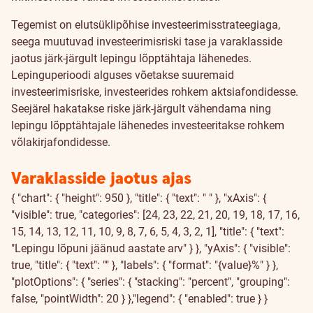
Tegemist on elutsüklipõhise investeerimisstrateegiaga,
seega muutuvad investeerimisriski tase ja varaklasside
jaotus järk-järgult lepingu lõpptähtaja lähenedes.
Lepinguperioodi alguses võetakse suuremaid
investeerimisriske, investeerides rohkem aktsiafondidesse.
Seejärel hakatakse riske järk-järgult vähendama ning
lepingu lõpptähtajale lähenedes investeeritakse rohkem
võlakirjafondidesse.
Varaklasside jaotus ajas
{ "chart": { "height": 950 }, "title": { "text": " " }, "xAxis": {
"visible": true, "categories": [24, 23, 22, 21, 20, 19, 18, 17, 16,
15, 14, 13, 12, 11, 10, 9, 8, 7, 6, 5, 4, 3, 2, 1], "title": { "text":
"Lepingu lõpuni jäänud aastate arv" } }, "yAxis": { "visible":
true, "title": { "text": "" }, "labels": { "format": "{value}%" } },
"plotOptions": { "series": { "stacking": "percent", "grouping":
false, "pointWidth": 20 } },"legend": { "enabled": true } }