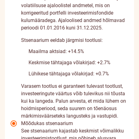
volatiilsuse ajaloolistel andmetel, mis on
korrigeeritud portfelli investeerimisfondide
kulumääradega. Ajaloolised andmed hõlmavad
perioodi 01.01.2016 kuni 31.12.2025.
Stsenaarium eeldab järgmisi tootlusi:
Maailma aktsiad: +14.5%
Keskmise tähtajaga võlakirjad: +2.7%
Lühikese tähtajaga võlakirjad: +0.7%
Varasem tootlus ei garanteeri tulevast tootlust,
investeeringute väärtus võib tulevikus nii tõusta
kui ka langeda. Palun arvesta, et mida lühem on
hoidmisperiood, seda suurem on tõenäosus
märkimisväärseteks langusteks ja vastupidi.
Mõõdukas stsenaarium
See stsenaarium kajastab keskmist võimalikku
investeerimistootlust, mis põhineb alusvara