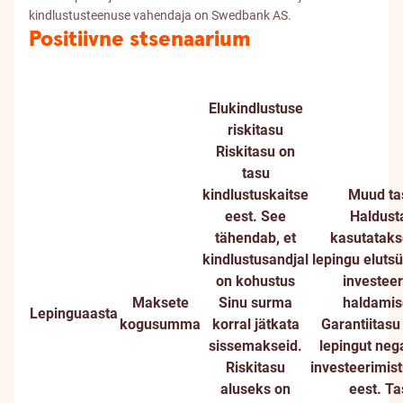
kindlustusteenuse vahendaja on Swedbank AS.
Positiivne stsenaarium
Elukindlustuse
riskitasu
Riskitasu on
tasu
kindlustuskaitse
Muud ta
eest. See
Haldust
tähendab, et
kasutataks
kindlustusandjal
lepingu elutsü
on kohustus
investee
Maksete
Sinu surma
haldamis
Lepinguaasta
kogusumma
korral jätkata
Garantiitasu
sissemakseid.
lepingut nega
Riskitasu
investeerimis
aluseks on
eest. T