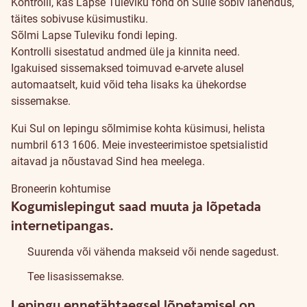
Kontrolli, kas Lapse Tuleviku fond on Sulle sobiv lahendus,
ja
täites
sobivuse küsimustiku
.
Sõlmi Lapse Tuleviku fondi
leping
.
haldamine
Kontrolli sisestatud andmed üle ja kinnita need.
Igakuised sissemaksed toimuvad e-arvete alusel
automaatselt, kuid võid teha lisaks ka ühekordse
sissemakse.
Kui Sul on lepingu sõlmimise kohta küsimusi, helista
numbril 613 1606. Meie investeerimistoe spetsialistid
aitavad ja nõustavad Sind hea meelega.
Broneerin kohtumise
Kogumislepingut saad muuta ja lõpetada
internetipangas.
Suurenda või vähenda makseid või nende sagedust
.
Tee lisasissemakse
.
Lepingu ennetähtaegsel lõpetamisel on