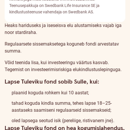
Teenusepakkuja on Swedbank Life Insurance SE ja
kindlustusteenuse vahendaja on Swedbank AS.
Lapse
Heaks hariduseks ja iseseisva elu alustamiseks vajab iga
noor stardiraha.
Tuleviku
Regulaarsete sissemaksetega koguneb fondi arvestatav
fondist
summa.
Võid teenida lisa, kui investeeringu väärtus kasvab.
Tegemist on investeerimisriskiga elukindlustuslepinguga.
Lapse Tuleviku fond sobib Sulle, kui:
plaanid koguda rohkem kui 10 aastat;
tahad koguda kindla summa, tehes lapse 18–25-
aastaseks saamiseni regulaarseid sissemakseid;
oled lapsega seotud isik (pereliige, ristivanem jne).
Lapse Tuleviku fond on hea kogumislahendus,