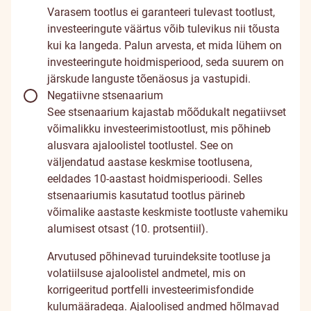
Varasem tootlus ei garanteeri tulevast tootlust,
investeeringute väärtus võib tulevikus nii tõusta
kui ka langeda. Palun arvesta, et mida lühem on
investeeringute hoidmisperiood, seda suurem on
järskude languste tõenäosus ja vastupidi.
Negatiivne stsenaarium
See stsenaarium kajastab mõõdukalt negatiivset
võimalikku investeerimistootlust, mis põhineb
alusvara ajaloolistel tootlustel. See on
väljendatud aastase keskmise tootlusena,
eeldades 10-aastast hoidmisperioodi. Selles
stsenaariumis kasutatud tootlus pärineb
võimalike aastaste keskmiste tootluste vahemiku
alumisest otsast (10. protsentiil).
Arvutused põhinevad turuindeksite tootluse ja
volatiilsuse ajaloolistel andmetel, mis on
korrigeeritud portfelli investeerimisfondide
kulumääradega. Ajaloolised andmed hõlmavad