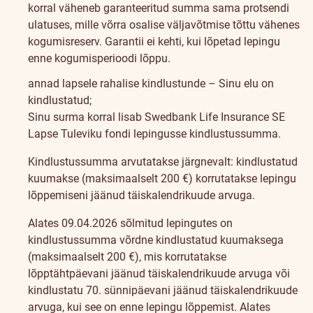
korral väheneb garanteeritud summa sama protsendi
ulatuses, mille võrra osalise väljavõtmise tõttu vähenes
kogumisreserv. Garantii ei kehti, kui lõpetad lepingu
enne kogumisperioodi lõppu.
annad lapsele rahalise kindlustunde – Sinu elu on
kindlustatud;
Sinu surma korral lisab Swedbank Life Insurance SE
Lapse Tuleviku fondi lepingusse kindlustussumma.
Kindlustussumma arvutatakse järgnevalt: kindlustatud
kuumakse (maksimaalselt 200 €) korrutatakse lepingu
lõppemiseni jäänud täiskalendrikuude arvuga.
Alates 09.04.2026 sõlmitud lepingutes on
kindlustussumma võrdne kindlustatud kuumaksega
(maksimaalselt 200 €), mis korrutatakse
lõpptähtpäevani jäänud täiskalendrikuude arvuga või
kindlustatu 70. sünnipäevani jäänud täiskalendrikuude
arvuga, kui see on enne lepingu lõppemist. Alates