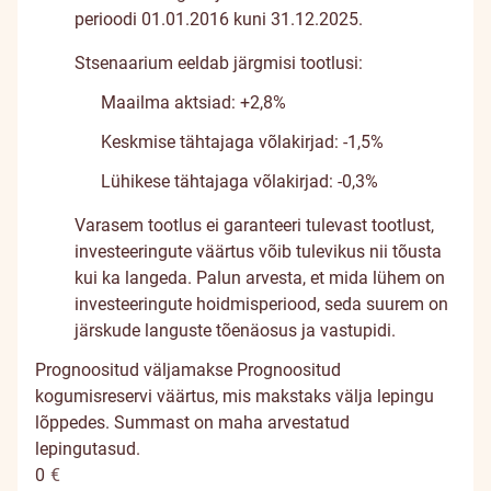
perioodi 01.01.2016 kuni 31.12.2025.
Stsenaarium eeldab järgmisi tootlusi:
Maailma aktsiad: +2,8%
Keskmise tähtajaga võlakirjad: -1,5%
Lühikese tähtajaga võlakirjad: -0,3%
Varasem tootlus ei garanteeri tulevast tootlust,
investeeringute väärtus võib tulevikus nii tõusta
kui ka langeda. Palun arvesta, et mida lühem on
investeeringute hoidmisperiood, seda suurem on
järskude languste tõenäosus ja vastupidi.
Prognoositud väljamakse
Prognoositud
kogumisreservi väärtus, mis makstaks välja lepingu
lõppedes. Summast on maha arvestatud
lepingutasud.
0
€