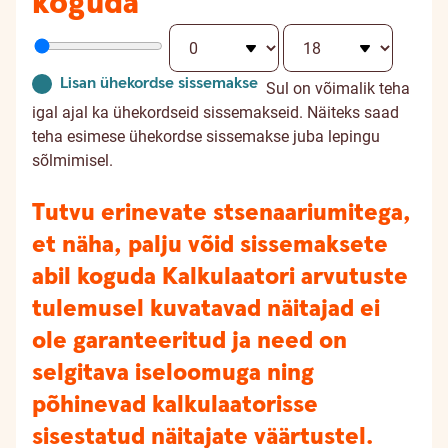
koguda
Lisan ühekordse sissemakse
Sul on võimalik teha
igal ajal ka ühekordseid sissemakseid. Näiteks saad
teha esimese ühekordse sissemakse juba lepingu
sõlmimisel.
Tutvu erinevate stsenaariumitega,
et näha, palju võid sissemaksete
abil koguda
Kalkulaatori arvutuste
tulemusel kuvatavad näitajad ei
ole garanteeritud ja need on
selgitava iseloomuga ning
põhinevad kalkulaatorisse
sisestatud näitajate väärtustel.