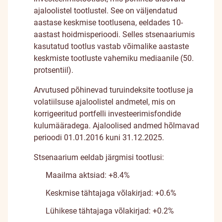
ajaloolistel tootlustel. See on väljendatud
aastase keskmise tootlusena, eeldades 10-
aastast hoidmisperioodi. Selles stsenaariumis
kasutatud tootlus vastab võimalike aastaste
keskmiste tootluste vahemiku mediaanile (50.
protsentiil).
Arvutused põhinevad turuindeksite tootluse ja
volatiilsuse ajaloolistel andmetel, mis on
korrigeeritud portfelli investeerimisfondide
kulumääradega. Ajaloolised andmed hõlmavad
perioodi 01.01.2016 kuni 31.12.2025.
Stsenaarium eeldab järgmisi tootlusi:
Maailma aktsiad: +8.4%
Keskmise tähtajaga võlakirjad: +0.6%
Lühikese tähtajaga võlakirjad: +0.2%