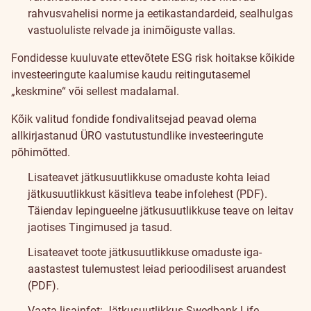
rahvusvahelisi norme ja eetikastandardeid, sealhulgas
vastuoluliste relvade ja inimõiguste vallas.
Fondidesse kuuluvate ettevõtete ESG risk hoitakse kõikide
investeeringute kaalumise kaudu reitingutasemel
„keskmine“ või sellest madalamal.
Kõik valitud fondide fondivalitsejad peavad olema
allkirjastanud
ÜRO vastutustundlike investeeringute
põhimõtted
.
Lisateavet jätkusuutlikkuse omaduste kohta leiad
jätkusuutlikkust käsitleva teabe infolehest (PDF)
.
Täiendav lepingueelne jätkusuutlikkuse teave on leitav
jaotises Tingimused ja tasud.
Lisateavet toote jätkusuutlikkuse omaduste iga-
aastastest tulemustest leiad
perioodilisest aruandest
(PDF).
Vaata lisainfot:
Jätkusuutlikkus Swedbank Life