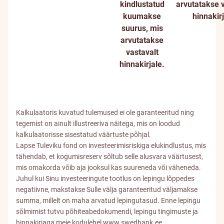
kindlustatud
arvutatakse v
kuumakse
hinnakir
suurus, mis
arvutatakse
vastavalt
hinnakirjale
.
Kalkulaatoris kuvatud tulemused ei ole garanteeritud ning
tegemist on ainult illustreeriva näitega, mis on loodud
kalkulaatorisse sisestatud väärtuste põhjal.
Lapse Tuleviku fond on investeerimisriskiga elukindlustus, mis
tähendab, et kogumisreserv sõltub selle alusvara väärtusest,
mis omakorda võib aja jooksul kas suureneda või väheneda.
Juhul kui Sinu investeeringute tootlus on lepingu lõppedes
negatiivne, makstakse Sulle välja garanteeritud väljamakse
summa, millelt on maha arvatud lepingutasud. Enne lepingu
sõlmimist tutvu põhiteabedokumendi, lepingu tingimuste ja
hinnakirjaga meie kodulehel
www.swedbank.ee
.