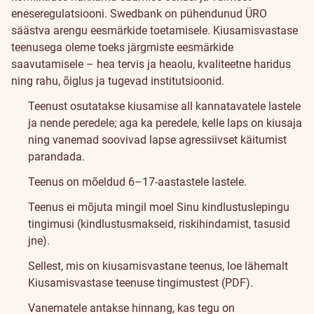
eneseregulatsiooni.
Swedbank on pühendunud ÜRO
säästva arengu eesmärkide toetamisele. Kiusamisvastase
teenusega oleme toeks järgmiste eesmärkide
saavutamisele – hea tervis ja heaolu, kvaliteetne haridus
ning rahu, õiglus ja tugevad institutsioonid.
Teenust osutatakse kiusamise all kannatavatele lastele
ja nende peredele; aga ka peredele, kelle laps on kiusaja
ning vanemad soovivad lapse agressiivset käitumist
parandada.
Teenus on mõeldud 6–17-aastastele lastele.
Teenus ei mõjuta mingil moel Sinu kindlustuslepingu
tingimusi (kindlustusmakseid, riskihindamist, tasusid
jne).
Sellest, mis on kiusamisvastane teenus, loe lähemalt
Kiusamisvastase teenuse tingimustest (PDF)
.
Vanematele antakse hinnang, kas tegu on