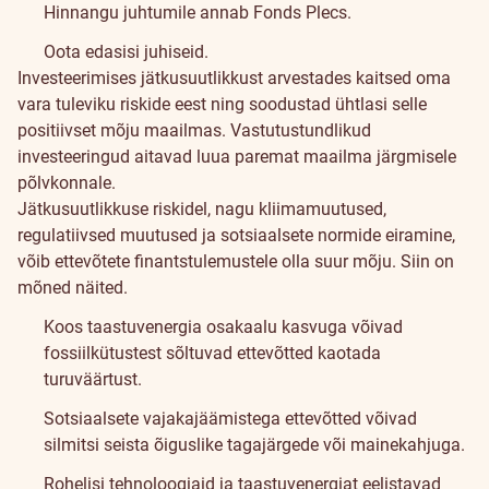
Hinnangu juhtumile annab Fonds Plecs.
Oota edasisi juhiseid.
Jätkusuutlikkus
Investeerimises jätkusuutlikkust arvestades kaitsed oma
vara tuleviku riskide eest ning soodustad ühtlasi selle
positiivset mõju maailmas. Vastutustundlikud
investeeringud aitavad luua paremat maailma järgmisele
põlvkonnale.
Jätkusuutlikkuse riskidel, nagu kliimamuutused,
regulatiivsed muutused ja sotsiaalsete normide eiramine,
võib ettevõtete finantstulemustele olla suur mõju. Siin on
mõned näited.
Koos taastuvenergia osakaalu kasvuga võivad
fossiilkütustest sõltuvad ettevõtted kaotada
turuväärtust.
Sotsiaalsete vajakajäämistega ettevõtted võivad
silmitsi seista õiguslike tagajärgede või mainekahjuga.
Rohelisi tehnoloogiaid ja taastuvenergiat eelistavad