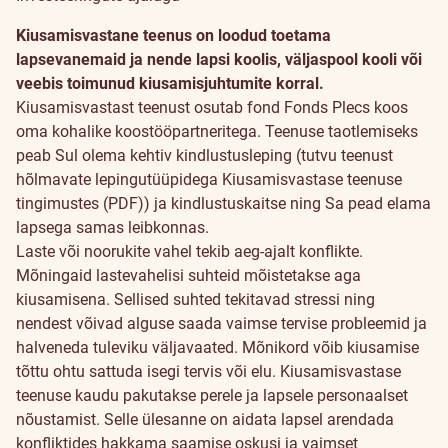
Kiusamisvastane
Kiusamisvastane teenus on loodud toetama
teenus
lapsevanemaid ja nende lapsi koolis, väljaspool kooli või
veebis toimunud kiusamisjuhtumite korral.
Kiusamisvastast teenust osutab fond Fonds Plecs koos
oma kohalike koostööpartneritega. Teenuse taotlemiseks
peab Sul olema kehtiv kindlustusleping (tutvu teenust
hõlmavate lepingutüüpidega
Kiusamisvastase teenuse
tingimustes (PDF)
) ja kindlustuskaitse ning Sa pead elama
lapsega samas leibkonnas.
Laste või noorukite vahel tekib aeg-ajalt konflikte.
Mõningaid lastevahelisi suhteid mõistetakse aga
kiusamisena. Sellised suhted tekitavad stressi ning
nendest võivad alguse saada vaimse tervise probleemid ja
halveneda tuleviku väljavaated. Mõnikord võib kiusamise
tõttu ohtu sattuda isegi tervis või elu.
Kiusamisvastase
teenuse kaudu pakutakse perele ja lapsele personaalset
nõustamist. Selle ülesanne on aidata lapsel arendada
konfliktides hakkama saamise oskusi ja vaimset