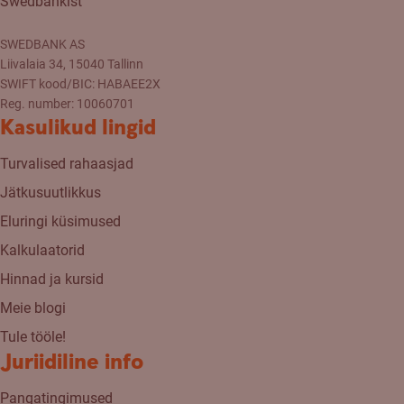
Swedbankist
SWEDBANK AS
Liivalaia 34, 15040 Tallinn
SWIFT kood/BIC: HABAEE2X
Reg. number: 10060701
Kasulikud lingid
Turvalised rahaasjad
Jätkusuutlikkus
Eluringi küsimused
Kalkulaatorid
Hinnad ja kursid
Meie blogi
Tule tööle!
Juriidiline info
Pangatingimused