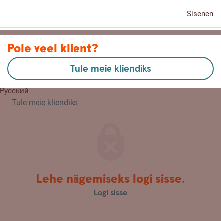
Sisenen
Kontaktid
Pole veel klient?
Tule meie kliendiks
English
Русский
Tule meie kliendiks
Lehe nägemiseks logi sisse.
Logi sisse