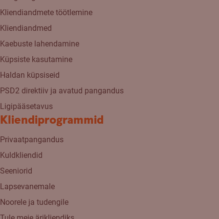
Kliendiandmete töötlemine
Kliendiandmed
Kaebuste lahendamine
Küpsiste kasutamine
Haldan küpsiseid
PSD2 direktiiv ja avatud pangandus
Ligipääsetavus
Kliendiprogrammid
Privaatpangandus
Kuldkliendid
Seeniorid
Lapsevanemale
Noorele ja tudengile
Tule meie ärikliendiks