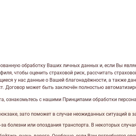
рованную обработку Ваших личных данных и, если Вы явл
иля, чтобы оценить страховой риск, рассчитать страхово
иеся у нас данные о Вашей благонадёжности, а также дан
ст. Договор может быть заключён полностью автоматизир
та, ознакомьтесь с нашими
Принципами обработки персон
рюкзаке, зато поможет в случае неожиданных ситуаций в 
-за болезни или опоздания транспорта. В некоторых случа
ойтись очень дорого. Особенно, если Вам потребуется спе