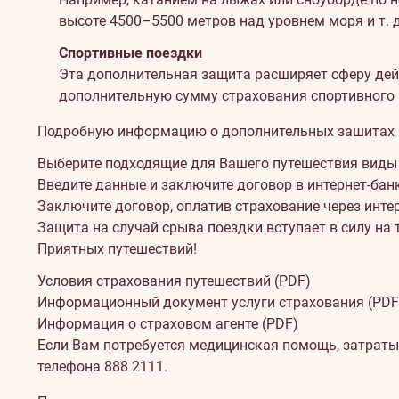
высоте 4500–5500 метров над уровнем моря и т. д
Спортивные поездки
Эта дополнительная защита расширяет сферу дей
дополнительную сумму страхования спортивного и
Подробную информацию о дополнительных зашитах В
Как
Выберите подходящие для Вашего путешествия виды з
оформить
Введите данные и заключите договор в интернет-банк
Заключите договор, оплатив страхование через интер
страхование?
Защита на случай срыва поездки вступает в силу на 
Приятных путешествий!
Условия
Условия страхования путешествий (PDF)
Информационный документ услуги страхования (PDF
Информация о страховом агенте (PDF)
Сообщение
Если Вам потребуется медицинская помощь, затраты
телефона
888 2111
.
об