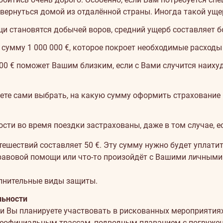
вернуться домой из отдалённой страны. Иногда такой уще
и становятся добычей воров, средний ущерб составляет бо
сумму 1 000 000 €, которое покроет необходимые расходы 
000 € поможет Вашим близким, если с Вами случится наиху
ете сами выбрать, на какую сумму оформить страхование 
сти во время поездки застрахованы, даже в том случае, е
ешествий составляет 50 €. Эту сумму нужно будет уплатить
правовой помощи или что-то произойдёт с Вашими личными
лнительные виды защиты.
льности
ли Вы планируете участвовать в рискованных мероприяти
неофициальным трассам, подводным плаванием с погружени