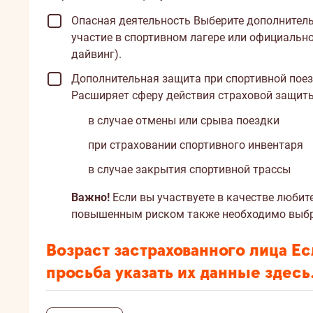
личных
страхование
вещей
Oпасная деятельность
Выберите дополнитель
на
на
участие в спортивном лагере или официальн
случай
сумму
дайвинг).
срыва
0
путешествия
Дополнительная защита при спортивной пое
€.
на
Расширяет сферу действия страховой защит
Это
сумму
означает,
0
в случае отмены или срыва поездки
что
€.
если
при страховании спортивного инвентаря
Это
они
означает,
в случае закрытия спортивной трассы
получат
что
неожиданные
если
Важно!
Если вы участвуете в качестве любит
повреждения,
Вы,
повышенным риском также необходимо выб
то
например,
ущерб
перед
Возраст застрахованного лица
Ес
возмещён
путешествием
не
просьба указать их данные здесь
заболеете,
будет.
то
При
расходы
желании