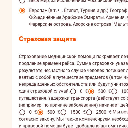
Весь мир, за исключением Российской Федер
Европа+ (в т. ч . Египет, Турция и др.)
Географ
Объединённые Арабские Эмираты, Армения, Аз
Фарерские острова, Азорские острова, Мальт
Страховая защита
Страхование медицинской помощи покрывает лече
продление времени рейса. Сумма страховки указан
результате несчастного случае человек погибает 
взятых с собой в путешествие предметов (в том ч
непредвиденных обстоятельств или будут уничтож
один страховой случай.
0
€
500
€
10
Вы
путешествия, задержки транспорта (действует со
выбрали
(например, по причине заболевания) начинает дей
защиту
Мы воз
0
€
500
€
1500
€
2500
€
багажа
Вы
согласно закону. Мы также компенсируем необхо
и
выбрали
и правовой помощи будет добавлено автоматическ