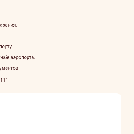
азания.
порту.
ужбе аэропорта.
ументов.
2111
.