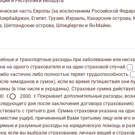
ации и Республики Беларусь
ическая часть Европы (за исключением Российской Федера
ербайджан, Египет, Грузия, Израиль, Канарские острова, К
а, Шетландские острова, Шпицберген и Ян-Майен.
бные и транспортные расходы при заболевании или несчас
а на одного страхователя и на один страховой случай.
либо частично либо полностью теряет трудоспособность.
исле чемоданов и сумок), если во время путешествия они 
ены (в том числе и украдены). Страховая сумма действует
Покрывает дополнительные расходы, возн
00
€
2000
€
 следующего дня после заключения договора страхования)
ствовать с третьего дня. Сумма страховки указана на одно
местим ущерб, причиненный Вами третьему лицу или его и
димые и разумные расходы на юридическую помощь в разм
и, если вы выбрали страхование, личных вещей и страхов