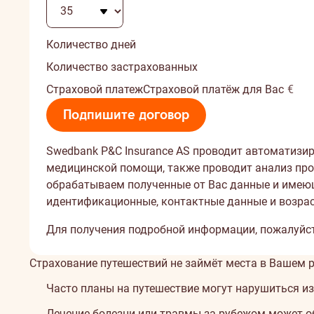
на
Вы
путешествие
можете
компенсированы
Количество дней
изменить
не
свой
будут.
Количество застрахованных
выбор.
При
Cтраховой платеж
Страховой платёж для Вас
€
желании
Вы
Подпишите договор
можете
изменить
Swedbank P&C Insurance AS проводит автоматизи
свой
медицинской помощи, также проводит анализ проф
выбор.
обрабатываем полученные от Вас данные и имеющ
идентификационные, контактные данные и возра
Для получения подробной информации, пожалуйс
О
Страхование путешествий не займёт места в Вашем 
страховании
Часто планы на путешествие могут нарушиться из
Лечение болезни или травмы за рубежом может об