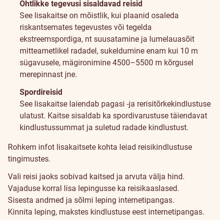
Ohtlikke tegevusi sisaldavad reisid
See lisakaitse on mõistlik, kui plaanid osaleda
riskantsemates tegevustes või tegelda
ekstreemspordiga, nt suusatamine ja lumelauasõit
mitteametlikel radadel, sukeldumine enam kui 10 m
sügavusele, mägironimine 4500–5500 m kõrgusel
merepinnast jne.
Spordireisid
See lisakaitse laiendab pagasi -ja rerisitõrkekindlustuse
ulatust. Kaitse sisaldab ka spordivarustuse täiendavat
kindlustussummat ja suletud radade kindlustust.
Rohkem infot lisakaitsete kohta leiad reisikindlustuse
tingimustes.
Kuidas
Vali reisi jaoks sobivad kaitsed ja arvuta välja hind.
sõlmida?
Vajaduse korral lisa lepingusse ka reisikaaslased.
Sisesta andmed ja sõlmi leping internetipangas.
Kinnita leping, makstes kindlustuse eest internetipangas.