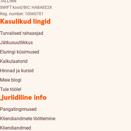
TALLINN
SWIFT kood/BIC: HABAEE2X
Reg. number: 10060701
Kasulikud lingid
Turvalised rahaasjad
Jätkusuutlikkus
Eluringi küsimused
Kalkulaatorid
Hinnad ja kursid
Meie blogi
Tule tööle!
Juriidiline info
Pangatingimused
Kliendiandmete töötlemine
Kliendiandmed