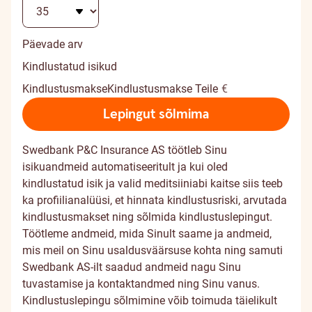
Päevade arv
Kindlustatud isikud
Kindlustusmakse
Kindlustusmakse Teile
€
Lepingut sõlmima
Swedbank P&C Insurance AS töötleb Sinu
isikuandmeid automatiseeritult ja kui oled
kindlustatud isik ja valid meditsiiniabi kaitse siis teeb
ka profiilianalüüsi, et hinnata kindlustusriski, arvutada
kindlustusmakset ning sõlmida kindlustuslepingut.
Töötleme andmeid, mida Sinult saame ja andmeid,
mis meil on Sinu usaldusväärsuse kohta ning samuti
Swedbank AS-ilt saadud andmeid nagu Sinu
tuvastamise ja kontaktandmed ning Sinu vanus.
Kindlustuslepingu sõlmimine võib toimuda täielikult