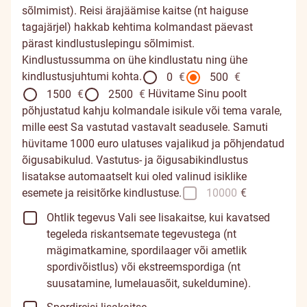
ja
sõlmimist). Reisi ärajäämise kaitse (nt haiguse
isiklike
tagajärjel) hakkab kehtima kolmandast päevast
asjade
pärast kindlustuslepingu sõlmimist.
kaitseks
Kindlustussumma on ühe kindlustatu ning ühe
0
kindlustusjuhtumi kohta.
0
€
500
€
€,
Hüvitame Sinu poolt
1500
€
2500
€
mis
Valisid
põhjustatud kahju kolmandale isikule või tema varale,
tähendab,
reisitõrkekindlustuse
mille eest Sa vastutad vastavalt seadusele. Samuti
et
kaitseks
hüvitame 1000 euro ulatuses vajalikud ja põhjendatud
nendega
0
juhtunud
õigusabikulud. Vastutus- ja õigusabikindlustus
€,
ootamatuid
lisatakse automaatselt kui oled valinud isiklike
mis
kahjustusi
esemete ja reisitõrke kindlustuse.
10000
€
tähendab,
ei
et
Ohtlik tegevus
Vali see lisakaitse, kui kavatsed
hüvitata.
reisikulusid
Soovi
tegeleda riskantsemate tegevustega (nt
ei
korral
mägimatkamine, spordilaager või ametlik
hüvitata,
muuda
spordivõistlus) või ekstreemspordiga (nt
kui
oma
suusatamine, lumelauasõit, sukeldumine).
peaksid
valikut.
nt