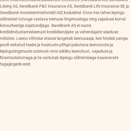
Liising AS, Swedbank P&C Insurance AS, Swedbank Life Insurance SE ja
Swedbank Investeerimisfondid AS) kodulehel. Enne mis tahes lepingu
sõlmimist tutvuge vastava teenuse tingimustega ning vajaduse korral
konsulteerige asjatundjaga. Swedbank AS ei osuta
krediidinõustamisteenust krediidiandjate- ja vahendajate seaduse
mõistes. Laenu võtmise otsuse langetab laenusaaja, kes hindab panga
poolt esitatud teabe ja hoiatuste põhjal pakutava laenutoote ja
lepingutingimuste sobivust oma isikliku laenuhuvi, -vajaduse ja
finantsolukorraga ja ta vastutab lepingu sõlmimisega kaasnevate
tagajärgede eest.