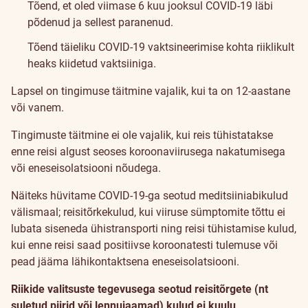
Tõend, et oled viimase 6 kuu jooksul COVID-19 läbi
põdenud ja sellest paranenud.
Tõend täieliku COVID-19 vaktsineerimise kohta riiklikult
heaks kiidetud vaktsiiniga.
Lapsel on tingimuse täitmine vajalik, kui ta on 12-aastane
või vanem.
Tingimuste täitmine ei ole vajalik, kui reis tühistatakse
enne reisi algust seoses koroonaviirusega nakatumisega
või eneseisolatsiooni nõudega.
Näiteks hüvitame COVID-19-ga seotud meditsiiniabikulud
välismaal; reisitõrkekulud, kui viiruse sümptomite tõttu ei
lubata siseneda ühistransporti ning reisi tühistamise kulud,
kui enne reisi saad positiivse koroonatesti tulemuse või
pead jääma lähikontaktsena eneseisolatsiooni.
Riikide valitsuste tegevusega seotud reisitõrgete (nt
suletud piirid või lennujaamad) kulud ei kuulu