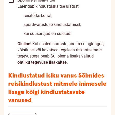
Spordireisi lisakaitse
enne
Laiendab kindlustuskaitse ulatust:
reisi
reisitõrke korral;
haigestuma.
Soovi
spordivarustuse kindlustamisel;
korral
kui suusarajad on suletud.
muuda
oma
Oluline!
Kui osaled harrastajana treeninglaagris,
valikut.
võistlusel või kavatsed tegeleda riskantsemate
tegevustega peab Sul olema lisaks valitud
ohtliku tegevuse lisakaitse
.
Kindlustatud isiku vanus
Sõlmides
reisikindlustust mitmele inimesele
lisage kõigi kindlustatavate
vanused