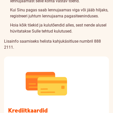
lennujaamast selle kohta vastav tõend.
Kui Sinu pagas saab lennujaamas viga või jääb hiljaks,
registreeri juhtum lennujaama pagasiteeninduses.
Hoia kõik tšekid ja kulutõendid alles, sest nende alusel
hüvitatakse Sulle tehtud kulutused.
Lisainfo saamiseks helista kahjukäsitluse numbril
888
2111
.
Krediitkaardid