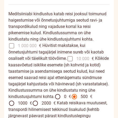
Meditsiiniabi kindlustus katab reisi jooksul toimunud
haigestumise või õnnetusjuhtumiga seotud ravi- ja
transpordikulud ning vajaduse korral ka reisi
pikenemise kulud. Kindlustussumma on ühe
kindlustatu ning ühe kindlustusjuhtumi kohta.
Hüvitist makstakse, kui
1 000 000
€
õnnetusjuhtumi tagajärjel inimene sureb või kaotab
osaliselt või täielikult töövõime.
Kõikide
10 000
€
kaasavõetud isiklike esemete (sh kohvrid ja kotid)
taastamise ja asendamisega seotud kulud, kui need
esemed saavad reisi ajal ettenägematu sündmuse
tagajärjel kahjustada või hävinevad (sh varastatakse).
Kindlustussumma on ühe kindlustatu ning ühe
kindlustusjuhtumi kohta.
0
€
500
€
Katab reisikava muutusest,
1000
€
2000
€
Valisid
transpordi hilinemisest tekkinud lisakulud (kehtib
pagasi
järgnevast päevast pärast kindlustuslepingu