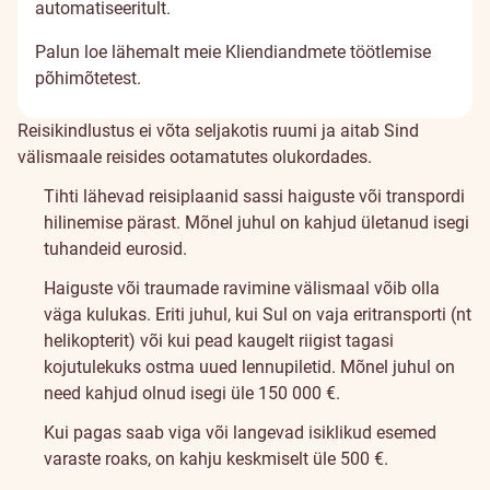
automatiseeritult.
Palun loe lähemalt meie
Kliendiandmete töötlemise
põhimõtetest
.
Reisikindlustusest
Reisikindlustus ei võta seljakotis ruumi ja aitab Sind
välismaale reisides ootamatutes olukordades.
Tihti lähevad reisiplaanid sassi haiguste või transpordi
hilinemise pärast. Mõnel juhul on kahjud ületanud isegi
tuhandeid eurosid.
Haiguste või traumade ravimine välismaal võib olla
väga kulukas. Eriti juhul, kui Sul on vaja eritransporti (nt
helikopterit) või kui pead kaugelt riigist tagasi
kojutulekuks ostma uued lennupiletid. Mõnel juhul on
need kahjud olnud isegi üle 150 000 €.
Kui pagas saab viga või langevad isiklikud esemed
varaste roaks, on kahju keskmiselt üle 500 €.