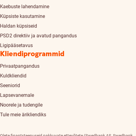
Kaebuste lahendamine
Küpsiste kasutamine
Haldan küpsiseid
PSD2 direktiiv ja avatud pangandus
Ligipääsetavus
Kliendiprogrammid
Privaatpangandus
Kuldkliendid
Seeniorid
Lapsevanemale
Noorele ja tudengile
Tule meie ärikliendiks
Olete finantsteenuseid pakkuvate ettevõtete (Swedbank AS, Swedbank