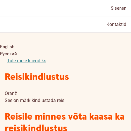
Sisenen
Kontaktid
English
Русский
Tule meie kliendiks
Reisikindlustus
Oranž
See on märk kindlustada reis
Reisile minnes võta kaasa ka
reisikindlustus