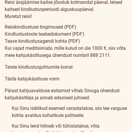
Reisi ärajäämise kaitse jõustub kolmandal päeval, teised
kaitsed kindlustusperioodi alguskuupäeval.
Muretut reisi!
Tingimused
Reisikindlustuse tingimused (PDF)
Kindlustustoote teabedokument (PDF)
Teave kindlustusagendi kohta (PDF)
Teatan
Kui vajad meditsiiniabi, mille kulud on üle 1000 €, siis võta
meie kahjukäsitlusega ühendust numbril
888 2111
.
kahjust
Teiste kindlustusjuhtumite korral:
Täida kahjukäsitluse vorm
Pärast kahjuavalduse esitamist võtab Sinuga ühendust
kahjukäsitleja ja annab edasised juhised.
Kui Sinu isiklikud esemed varastatakse, siis tee varguse
kohta avaldus kohalikule politseile.
Kui Sinu lend hilineb või tühistatakse, võta