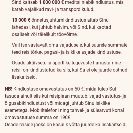
Sind kaitseb
1 000 000 €
meditsiiniabikindlustus, mis
katab vajalikud ravi- ja transpordikulud.
10 000 €
õnnetusjuhtumikindlustus aitab Sinu
lähedasi, kui juhtub halvim, või Sind, kui kaotad
osaliselt või täielikult töövõime.
Vali ise vastavalt oma vajadusele, kui suurele summale
teed reisitõrke-, pagasi- ja isiklike asjade kindlustuse.
Osade aktiivsete ja sportlike tegevuste harrastamine
reisil on kindlustatud ka siis, kui Sa ei ole juurde ostnud
lisakaitseid.
NB!
Kindlustuse omavastutus on 50 €, mida tuleb Sul
tasuda ainult siis kui reisiplaan muutub, vajad vastutus- ja
õigusabikindlustust või midagi juhtub Sinu isiklike
esemetega. Mobiiltelefoni ning tahvel- ja sülearvuti korral
omavastutuse summa on 190€.
Osade reiside jaoks on kasulik võtta juurde ka lisakaitseid.