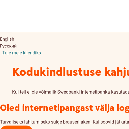
English
Русский
Tule meie kliendiks
Kodukindlustuse kahj
Kui teil ei ole võimalik Swedbanki internetipanka kasutad
Oled internetipangast välja lo
Turvaliseks lahkumiseks sulge brauseri aken. Kui soovid jätkata,