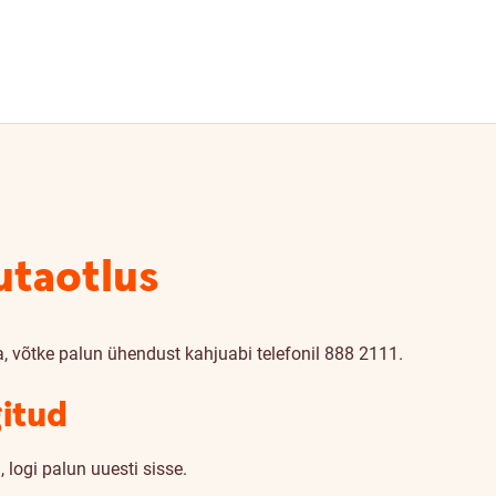
utaotlus
a, võtke palun ühendust kahjuabi telefonil 888 2111.
gitud
 logi palun uuesti sisse.