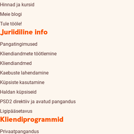
Hinnad ja kursid
Meie blogi
Tule tööle!
Juriidiline info
Pangatingimused
Kliendiandmete töötlemine
Kliendiandmed
Kaebuste lahendamine
Küpsiste kasutamine
Haldan küpsiseid
PSD2 direktiiv ja avatud pangandus
Ligipääsetavus
Kliendiprogrammid
Privaatpangandus