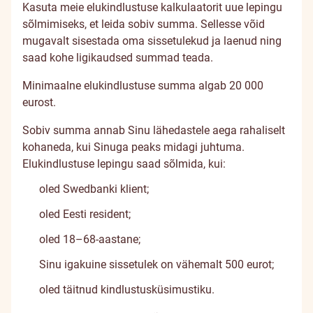
Kasuta meie elukindlustuse kalkulaatorit uue lepingu
sõlmimiseks, et leida sobiv summa. Sellesse võid
mugavalt sisestada oma sissetulekud ja laenud ning
saad kohe ligikaudsed summad teada.
Minimaalne elukindlustuse summa algab 20 000
eurost.
Sobiv summa annab Sinu lähedastele aega rahaliselt
kohaneda, kui Sinuga peaks midagi juhtuma.
Elukindlustuse lepingu saad sõlmida, kui:
oled Swedbanki klient;
oled Eesti resident;
oled 18–68-aastane;
Sinu igakuine sissetulek on vähemalt 500 eurot;
oled täitnud kindlustusküsimustiku.