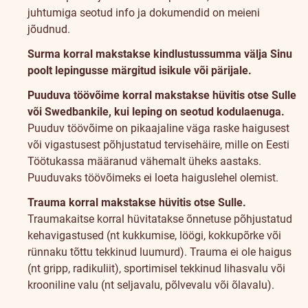
juhtumiga seotud info ja dokumendid on meieni
jõudnud.
Surma korral makstakse kindlustussumma välja Sinu
poolt lepingusse märgitud isikule või pärijale.
Puuduva töövõime korral makstakse hüvitis otse Sulle
või Swedbankile, kui leping on seotud kodulaenuga.
Puuduv töövõime on pikaajaline väga raske haigusest
või vigastusest põhjustatud tervisehäire, mille on Eesti
Töötukassa määranud vähemalt üheks aastaks.
Puuduvaks töövõimeks ei loeta haiguslehel olemist.
Trauma korral makstakse hüvitis otse Sulle.
Traumakaitse korral hüvitatakse õnnetuse põhjustatud
kehavigastused (nt kukkumise, löögi, kokkupõrke või
rünnaku tõttu tekkinud luumurd). Trauma ei ole haigus
(nt gripp, radikuliit), sportimisel tekkinud lihasvalu või
krooniline valu (nt seljavalu, põlvevalu või õlavalu).