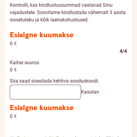
Kontrolli, kas kindlustussummad vastavad Sinu
vajadustele. Soovitame kindlustada vähemalt 3 aasta
sissetuleku ja kõik laenukohustused.
Esialgne kuumakse
0
€
4/4
Kaitse suurus
0
€
Siia saad sisestada kehtiva sooduskoodi.
Kasutan
Esialgne kuumakse
0
€