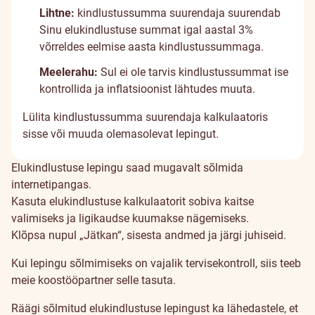
Lihtne:
kindlustussumma suurendaja suurendab
Sinu elukindlustuse summat igal aastal 3%
võrreldes eelmise aasta kindlustussummaga.
Meelerahu:
Sul ei ole tarvis kindlustussummat ise
kontrollida ja inflatsioonist lähtudes muuta.
Lülita kindlustussumma suurendaja kalkulaatoris
sisse või muuda olemasolevat lepingut.
Elukindlustuse lepingu saad mugavalt sõlmida
internetipangas.
Kasuta elukindlustuse kalkulaatorit sobiva kaitse
valimiseks ja ligikaudse kuumakse nägemiseks.
Klõpsa nupul „Jätkan“, sisesta andmed ja järgi juhiseid.
Kui lepingu sõlmimiseks on vajalik tervisekontroll, siis teeb
meie koostööpartner selle tasuta.
Räägi sõlmitud elukindlustuse lepingust ka lähedastele, et