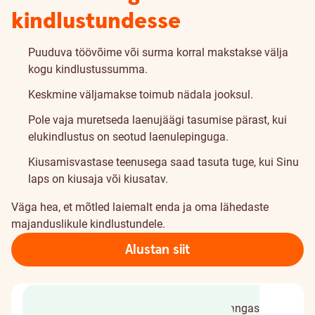
kindlustundesse
Puuduva töövõime või surma korral makstakse välja
kogu kindlustussumma.
Keskmine väljamakse toimub nädala jooksul.
Pole vaja muretseda laenujäägi tasumise pärast, kui
elukindlustus on seotud laenulepinguga.
Kiusamisvastase teenusega saad tasuta tuge, kui Sinu
laps on kiusaja või kiusatav.
Väga hea, et mõtled laiemalt enda ja oma lähedaste
majanduslikule kindlustundele.
Alustan siit
Arvuta oma vajadused
Taotle internetipangas