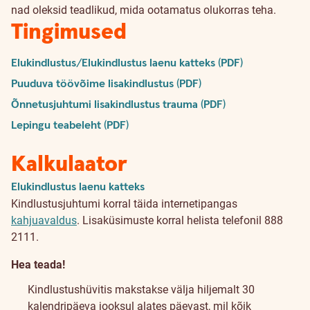
nad oleksid teadlikud, mida ootamatus olukorras teha.
Tingimused
Elukindlustus/Elukindlustus laenu katteks (PDF)
Puuduva töövõime lisakindlustus (PDF)
Õnnetusjuhtumi lisakindlustus trauma (PDF)
Lepingu teabeleht (PDF)
Kalkulaator
Elukindlustus laenu katteks
Kindlustusjuhtumi korral täida internetipangas
kahjuavaldus
. Lisaküsimuste korral helista telefonil 888
2111.
Hea teada!
Kindlustushüvitis makstakse välja hiljemalt 30
kalendripäeva jooksul alates päevast, mil kõik