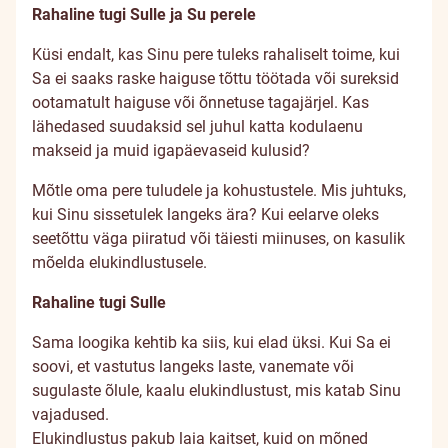
Rahaline tugi Sulle ja Su perele
Küsi endalt, kas Sinu pere tuleks rahaliselt toime, kui
Sa ei saaks raske haiguse tõttu töötada või sureksid
ootamatult haiguse või õnnetuse tagajärjel. Kas
lähedased suudaksid sel juhul katta kodulaenu
makseid ja muid igapäevaseid kulusid?
Mõtle oma pere tuludele ja kohustustele. Mis juhtuks,
kui Sinu sissetulek langeks ära? Kui eelarve oleks
seetõttu väga piiratud või täiesti miinuses, on kasulik
mõelda elukindlustusele.
Rahaline tugi Sulle
Sama loogika kehtib ka siis, kui elad üksi. Kui Sa ei
soovi, et vastutus langeks laste, vanemate või
sugulaste õlule, kaalu elukindlustust, mis katab Sinu
vajadused.
Elukindlustus pakub laia kaitset, kuid on mõned