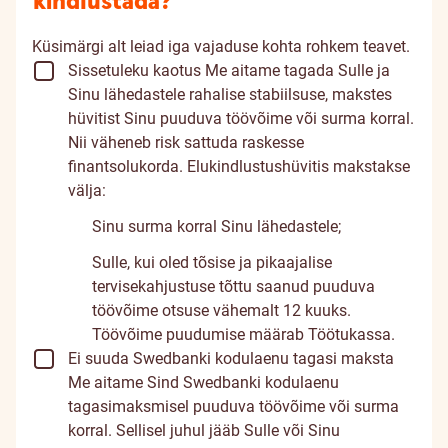
kindlustada?
Küsimärgi alt leiad iga vajaduse kohta rohkem teavet.
Sissetuleku kaotus
Me aitame tagada Sulle ja
Sinu lähedastele rahalise stabiilsuse, makstes
hüvitist Sinu puuduva töövõime või surma korral.
Nii väheneb risk sattuda raskesse
finantsolukorda. Elukindlustushüvitis makstakse
välja:
Sinu surma korral Sinu lähedastele;
Sulle, kui oled tõsise ja pikaajalise
tervisekahjustuse tõttu saanud puuduva
töövõime otsuse vähemalt 12 kuuks.
Töövõime puudumise määrab Töötukassa.
Ei suuda Swedbanki kodulaenu tagasi maksta
Me aitame Sind Swedbanki kodulaenu
tagasimaksmisel puuduva töövõime või surma
korral. Sellisel juhul jääb Sulle või Sinu