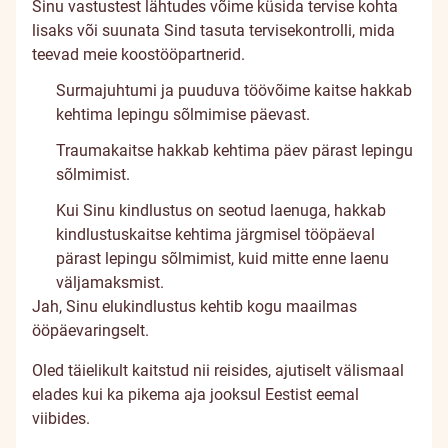
Sinu vastustest lähtudes võime küsida tervise kohta
lisaks või suunata Sind tasuta tervisekontrolli, mida
teevad meie koostööpartnerid.
Surmajuhtumi ja puuduva töövõime kaitse hakkab
kehtima lepingu sõlmimise päevast.
Traumakaitse hakkab kehtima päev pärast lepingu
sõlmimist.
Kui Sinu kindlustus on seotud laenuga, hakkab
kindlustuskaitse kehtima järgmisel tööpäeval
pärast lepingu sõlmimist, kuid mitte enne laenu
väljamaksmist.
Jah, Sinu elukindlustus kehtib kogu maailmas
ööpäevaringselt.
Oled täielikult kaitstud nii reisides, ajutiselt välismaal
elades kui ka pikema aja jooksul Eestist eemal
viibides.