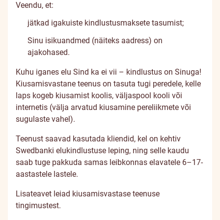
Veendu, et:
jätkad igakuiste kindlustusmaksete tasumist;
Sinu isikuandmed (näiteks aadress) on
ajakohased.
Kuhu iganes elu Sind ka ei vii – kindlustus on Sinuga!
Kiusamisvastane teenus on tasuta tugi peredele, kelle
laps kogeb kiusamist koolis, väljaspool kooli või
internetis (välja arvatud kiusamine pereliikmete või
sugulaste vahel).
Teenust saavad kasutada kliendid, kel on kehtiv
Swedbanki elukindlustuse leping, ning selle kaudu
saab tuge pakkuda samas leibkonnas elavatele 6–17-
aastastele lastele.
Lisateavet leiad kiusamisvastase teenuse
tingimustest
.