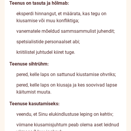
Teenus on tasuta ja hõlmab:
eksperdi hinnangut, et määrata, kas tegu on
kiusamise või muu konfliktiga;
vanematele mõeldud sammsammulist juhendit;
spetsialistide personaalset abi;
kriitilistel juhtudel kiiret tuge.
Teenuse sihtrühm:
pered, kelle laps on sattunud kiustamise ohvriks;
pered, kelle laps on kiusaja ja kes soovivad lapse
käitumist muuta.
Teenuse kasutamiseks:
veendu, et Sinu elukindlustuse leping on kehtiv;
viimane kiusamisjuhtum peab olema aset leidnud