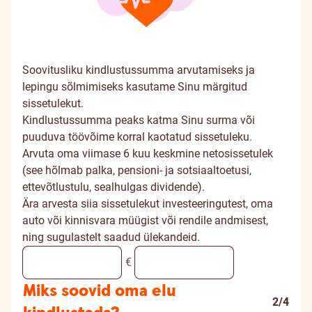
Soovitusliku kindlustussumma arvutamiseks ja
lepingu sõlmimiseks kasutame Sinu märgitud
sissetulekut.
Kindlustussumma peaks katma Sinu surma või
puuduva töövõime korral kaotatud sissetuleku.
Arvuta oma viimase 6 kuu keskmine netosissetulek
(see hõlmab palka, pensioni- ja sotsiaaltoetusi,
ettevõtlustulu, sealhulgas dividende).
Ära arvesta siia sissetulekut investeeringutest, oma
auto või kinnisvara müügist või rendile andmisest,
ning sugulastelt saadud ülekandeid.
€
Miks soovid oma elu
2/4