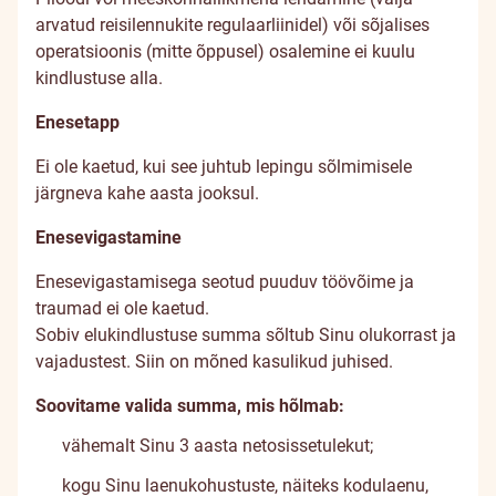
arvatud reisilennukite regulaarliinidel) või sõjalises
operatsioonis (mitte õppusel) osalemine ei kuulu
kindlustuse alla.
Enesetapp
Ei ole kaetud, kui see juhtub lepingu sõlmimisele
järgneva kahe aasta jooksul.
Enesevigastamine
Enesevigastamisega seotud puuduv töövõime ja
traumad ei ole kaetud.
Sobiv elukindlustuse summa sõltub Sinu olukorrast ja
vajadustest. Siin on mõned kasulikud juhised.
Soovitame valida summa, mis hõlmab:
vähemalt Sinu 3 aasta netosissetulekut;
kogu Sinu laenukohustuste, näiteks kodulaenu,