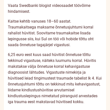
Vaata Swedbanki blogist videosaadet töövõime
hindamisest.
Kaitse kehtib vanuses 18–60 aastat.
Traumakaitsega maksame õnnetusjuhtumi korral
rahalist hüvitist. Soovitame traumakaitse lisada
lepingusse siis, kui Sul on töö või hobide tõttu oht
saada õnnetuse tagajärjel vigastusi.
6,25 euro eest kuus saad hüvitist õnnetuse tõttu
tekkinud vigastuse, näiteks luumurru korral. Hüvitis
makstakse välja õnnetuse korral kehavigastuse
diagnoosist lähtudes. Vigastuste nimekirja ja
hüvitised leiad tingimustest
traumade tabelist
lk 4. Kui
õnnetusjuhtumi tõttu on tekkinud mitu kehavigastust,
liidame kindlustushüvitise arvutamisel
kindlustuslepingus nimetatud piiranguid arvestades
iga trauma eest makstavad hüvitised kokku.