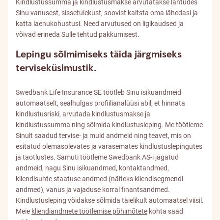
Kindlustussumma ja kindlustusmakse arvutatakse lähtudes
Sinu vanusest, sissetulekust, soovist kaitsta oma lähedasi ja
katta laenukohustusi. Need arvutused on ligikaudsed ja
võivad erineda Sulle tehtud pakkumisest.
Lepingu sõlmimiseks täida järgmiseks
terviseküsimustik.
Swedbank Life Insurance SE töötleb Sinu isikuandmeid
automaatselt, sealhulgas profiilianalüüsi abil, et hinnata
kindlustusriski, arvutada kindlustusmakse ja
kindlustussumma ning sõlmida kindlustusleping. Me töötleme
Sinult saadud tervise- ja muid andmeid ning teavet, mis on
esitatud olemasolevates ja varasemates kindlustuslepingutes
ja taotlustes. Samuti töötleme Swedbank AS-i jagatud
andmeid, nagu Sinu isikuandmed, kontaktandmed,
kliendisuhte staatuse andmed (näiteks kliendisegmendi
andmed), vanus ja vajaduse korral finantsandmed.
Kindlustusleping võidakse sõlmida täielikult automaatsel viisil.
Meie
kliendiandmete töötlemise põhimõtete
kohta saad