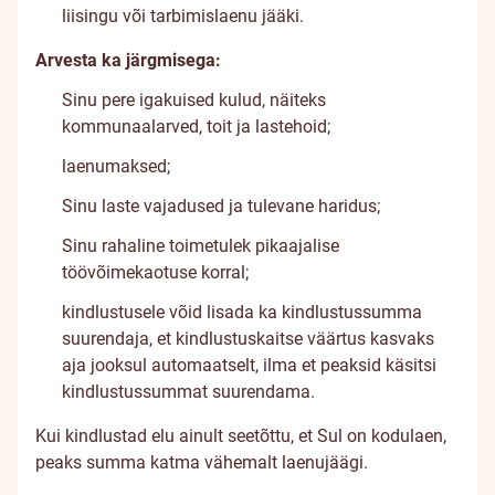
liisingu või tarbimislaenu jääki.
Arvesta ka järgmisega:
Sinu pere igakuised kulud, näiteks
kommunaalarved, toit ja lastehoid;
laenumaksed;
Sinu laste vajadused ja tulevane haridus;
Sinu rahaline toimetulek pikaajalise
töövõimekaotuse korral;
kindlustusele võid lisada ka kindlustussumma
suurendaja, et kindlustuskaitse väärtus kasvaks
aja jooksul automaatselt, ilma et peaksid käsitsi
kindlustussummat suurendama.
Kui kindlustad elu ainult seetõttu, et Sul on kodulaen,
peaks summa katma vähemalt laenujäägi.