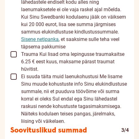
lähedastele endiselt kodu alles ning
laenumaksetele ei ole vaja raskel ajal mõelda.
Kui Sinu Swedbanki kodulaenu jääk on väiksem
kui 20 000 eurot, lisa see summa järgmises
sammus elukindlustuse kindlustussummale.
Sisene netipanka
, et saaksime sulle teha veel
täpsema pakkumise
Trauma
Kui lisad oma lepingusse traumakaitse
6.25 € eest kuus, maksame pärast traumat
hüvitist.
Ei suuda täita muid laenukohustusi
Me lisame
Sinu muude kohustuste info Sinu elukindlustuse
summale, nii et puuduva töövõime või surma
korral ei oleks Sul endal ega Sinu lähedastel
raskusi nende kohustuste tagasimaksmisega.
Näiteks kodulaen teises pangas, järelmaks,
liising või väikelaen.
Soovituslikud summad
3/4