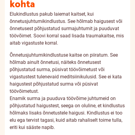
kohta
Elukindlustus pakub laiemat kaitset, kui
õnnetusjuhtumikindlustus. See hõlmab haigusest või
õnnetusest põhjustatud surmajuhtumit ja puuduvat
töövõimet. Soovi korral saad lisada traumakaitse, mis
aitab vigastuste korral.
Õnnetusjuhtumikindlustuse kaitse on piiratum. See
hõlmab ainult õnnetusi, näiteks õnnetusest
põhjustatud surma, püsivat töövõimetust või
vigastustest tulenevaid meditsiinikulusid. See ei kata
haigustest põhjustatud surma või püsivat
töövõimetust.
Enamik surma ja puuduva töövõime juhtumeid on
põhjustatud haigustest, seega on oluline, et kindlustus
hõlmaks lisaks õnnetustele haigusi. Kindlustus ei too
elu ega tervist tagasi, kuid aitab rahaliselt toime tulla,
eriti kui sääste napib.