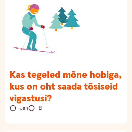
Kas tegeled mõne hobiga,
kus on oht saada tõsiseid
vigastusi?
Jah
Ei