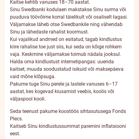
Kaitse kehtib vanuses 18–70 aastat.
Sinu Swedbanki kodulaen makstakse Sinu surma või
puuduva töövõime korral täielikult või osaliselt tagasi.
Väljamakse läheb otse Swedbankile ning vähendab
Sinu ja lähedaste rahalist koormust.
Kui vajalikud andmed on esitatud, tagab kindlustus
kiire rahalise toe just siis, kui seda on kõige rohkem
vaja. Keskmine väljamakse toimub nädala jooksul.
Halda oma kindlustust internetipangas: uuenda
kaitset, muuda soodustatud isikuid või maksepäeva
vaid mõne klõpsuga.
Pakume tuge Sinu perele ja lastele vanuses 6–17
aastat, kes kogevad kiusamist veebis, koolis või
väljaspool kooli.
Seda teenust pakume koostöös sihtasutusega Fonds
Plecs.
Kaitseb Sinu kindlustussummat paremini inflatsiooni
eest.