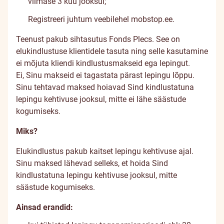
viimase 3 kuu jooksul;
Registreeri juhtum veebilehel
mobstop.ee
.
Teenust pakub sihtasutus Fonds Plecs. See on
elukindlustuse klientidele tasuta ning selle kasutamine
ei mõjuta kliendi kindlustusmakseid ega lepingut.
Ei, Sinu makseid ei tagastata pärast lepingu lõppu.
Sinu tehtavad maksed hoiavad Sind kindlustatuna
lepingu kehtivuse jooksul, mitte ei lähe säästude
kogumiseks.
Miks?
Elukindlustus pakub kaitset lepingu kehtivuse ajal.
Sinu maksed lähevad selleks, et hoida Sind
kindlustatuna lepingu kehtivuse jooksul, mitte
säästude kogumiseks.
Ainsad erandid: