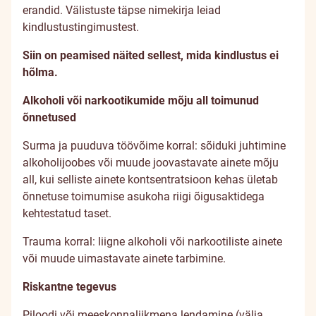
erandid. Välistuste täpse nimekirja leiad
kindlustustingimustest.
Siin on peamised näited sellest, mida kindlustus ei
hõlma.
Alkoholi või narkootikumide mõju all toimunud
õnnetused
Surma ja puuduva töövõime korral: sõiduki juhtimine
alkoholijoobes või muude joovastavate ainete mõju
all, kui selliste ainete kontsentratsioon kehas ületab
õnnetuse toimumise asukoha riigi õigusaktidega
kehtestatud taset.
Trauma korral: liigne alkoholi või narkootiliste ainete
või muude uimastavate ainete tarbimine.
Riskantne tegevus
Piloodi või meeskonnaliikmena lendamine (välja