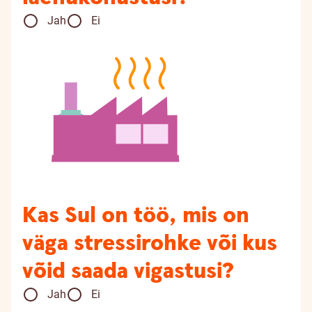
Jah
Ei
Kas Sul on töö, mis on
väga stressirohke või kus
võid saada vigastusi?
Jah
Ei