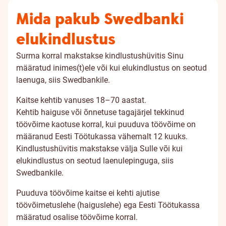
Mida pakub Swedbanki
elukindlustus
Surma korral makstakse kindlustushüvitis Sinu
määratud inimes(t)ele või kui elukindlustus on seotud
laenuga, siis Swedbankile.
Kaitse kehtib vanuses 18–70 aastat.
Kehtib haiguse või õnnetuse tagajärjel tekkinud
töövõime kaotuse korral, kui puuduva töövõime on
määranud Eesti Töötukassa vähemalt 12 kuuks.
Kindlustushüvitis makstakse välja Sulle või kui
elukindlustus on seotud laenulepinguga, siis
Swedbankile.
Puuduva töövõime kaitse ei kehti ajutise
töövõimetuslehe (haiguslehe) ega Eesti Töötukassa
määratud osalise töövõime korral.