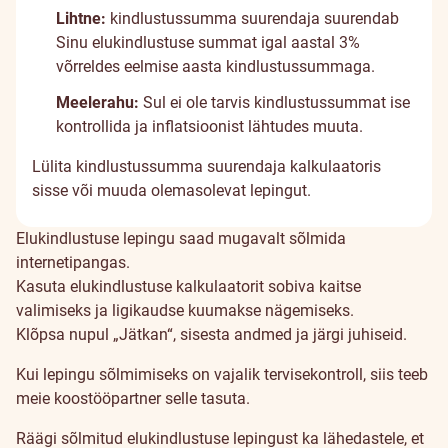
Lihtne:
kindlustussumma suurendaja suurendab
Sinu elukindlustuse summat igal aastal 3%
võrreldes eelmise aasta kindlustussummaga.
Meelerahu:
Sul ei ole tarvis kindlustussummat ise
kontrollida ja inflatsioonist lähtudes muuta.
Lülita kindlustussumma suurendaja kalkulaatoris
sisse või muuda olemasolevat lepingut.
Elukindlustuse lepingu saad mugavalt sõlmida
internetipangas.
Kasuta elukindlustuse kalkulaatorit sobiva kaitse
valimiseks ja ligikaudse kuumakse nägemiseks.
Klõpsa nupul „Jätkan“, sisesta andmed ja järgi juhiseid.
Kui lepingu sõlmimiseks on vajalik tervisekontroll, siis teeb
meie koostööpartner selle tasuta.
Räägi sõlmitud elukindlustuse lepingust ka lähedastele, et