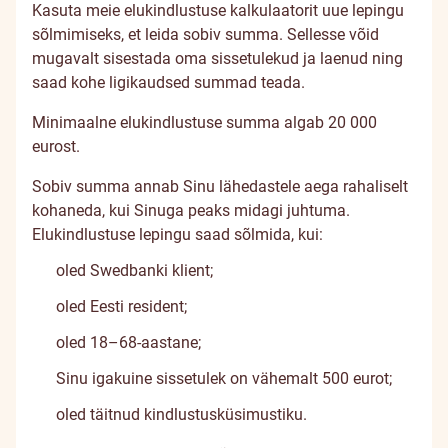
Kasuta meie elukindlustuse kalkulaatorit uue lepingu
sõlmimiseks, et leida sobiv summa. Sellesse võid
mugavalt sisestada oma sissetulekud ja laenud ning
saad kohe ligikaudsed summad teada.
Minimaalne elukindlustuse summa algab 20 000
eurost.
Sobiv summa annab Sinu lähedastele aega rahaliselt
kohaneda, kui Sinuga peaks midagi juhtuma.
Elukindlustuse lepingu saad sõlmida, kui:
oled Swedbanki klient;
oled Eesti resident;
oled 18–68-aastane;
Sinu igakuine sissetulek on vähemalt 500 eurot;
oled täitnud kindlustusküsimustiku.