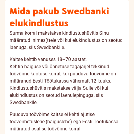
Mida pakub Swedbanki
elukindlustus
Surma korral makstakse kindlustushüvitis Sinu
määratud inimes(t)ele või kui elukindlustus on seotud
laenuga, siis Swedbankile.
Kaitse kehtib vanuses 18–70 aastat.
Kehtib haiguse või õnnetuse tagajärjel tekkinud
töövõime kaotuse korral, kui puuduva töövõime on
määranud Eesti Töötukassa vähemalt 12 kuuks.
Kindlustushüvitis makstakse välja Sulle või kui
elukindlustus on seotud laenulepinguga, siis
Swedbankile.
Puuduva töövõime kaitse ei kehti ajutise
töövõimetuslehe (haiguslehe) ega Eesti Töötukassa
määratud osalise töövõime korral.