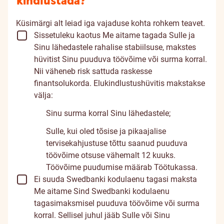
kindlustada?
Küsimärgi alt leiad iga vajaduse kohta rohkem teavet.
Sissetuleku kaotus
Me aitame tagada Sulle ja
Sinu lähedastele rahalise stabiilsuse, makstes
hüvitist Sinu puuduva töövõime või surma korral.
Nii väheneb risk sattuda raskesse
finantsolukorda. Elukindlustushüvitis makstakse
välja:
Sinu surma korral Sinu lähedastele;
Sulle, kui oled tõsise ja pikaajalise
tervisekahjustuse tõttu saanud puuduva
töövõime otsuse vähemalt 12 kuuks.
Töövõime puudumise määrab Töötukassa.
Ei suuda Swedbanki kodulaenu tagasi maksta
Me aitame Sind Swedbanki kodulaenu
tagasimaksmisel puuduva töövõime või surma
korral. Sellisel juhul jääb Sulle või Sinu