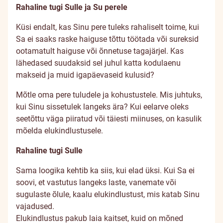
Rahaline tugi Sulle ja Su perele
Küsi endalt, kas Sinu pere tuleks rahaliselt toime, kui
Sa ei saaks raske haiguse tõttu töötada või sureksid
ootamatult haiguse või õnnetuse tagajärjel. Kas
lähedased suudaksid sel juhul katta kodulaenu
makseid ja muid igapäevaseid kulusid?
Mõtle oma pere tuludele ja kohustustele. Mis juhtuks,
kui Sinu sissetulek langeks ära? Kui eelarve oleks
seetõttu väga piiratud või täiesti miinuses, on kasulik
mõelda elukindlustusele.
Rahaline tugi Sulle
Sama loogika kehtib ka siis, kui elad üksi. Kui Sa ei
soovi, et vastutus langeks laste, vanemate või
sugulaste õlule, kaalu elukindlustust, mis katab Sinu
vajadused.
Elukindlustus pakub laia kaitset, kuid on mõned