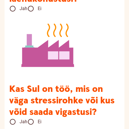
Jah
Ei
Kas Sul on töö, mis on
väga stressirohke või kus
võid saada vigastusi?
Jah
Ei