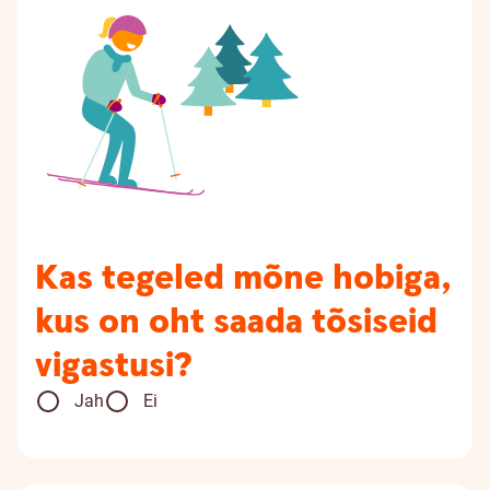
Kas tegeled mõne hobiga,
kus on oht saada tõsiseid
vigastusi?
Jah
Ei