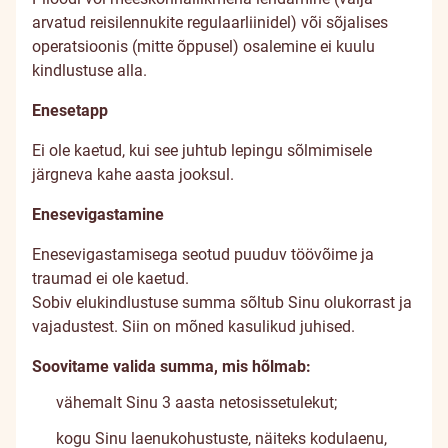
arvatud reisilennukite regulaarliinidel) või sõjalises
operatsioonis (mitte õppusel) osalemine ei kuulu
kindlustuse alla.
Enesetapp
Ei ole kaetud, kui see juhtub lepingu sõlmimisele
järgneva kahe aasta jooksul.
Enesevigastamine
Enesevigastamisega seotud puuduv töövõime ja
traumad ei ole kaetud.
Sobiv elukindlustuse summa sõltub Sinu olukorrast ja
vajadustest. Siin on mõned kasulikud juhised.
Soovitame valida summa, mis hõlmab:
vähemalt Sinu 3 aasta netosissetulekut;
kogu Sinu laenukohustuste, näiteks kodulaenu,