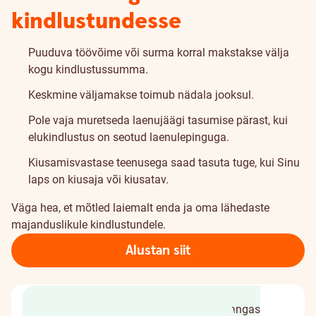
kindlustundesse
Puuduva töövõime või surma korral makstakse välja
kogu kindlustussumma.
Keskmine väljamakse toimub nädala jooksul.
Pole vaja muretseda laenujäägi tasumise pärast, kui
elukindlustus on seotud laenulepinguga.
Kiusamisvastase teenusega saad tasuta tuge, kui Sinu
laps on kiusaja või kiusatav.
Väga hea, et mõtled laiemalt enda ja oma lähedaste
majanduslikule kindlustundele.
Alustan siit
Arvuta oma vajadused
Taotle internetipangas