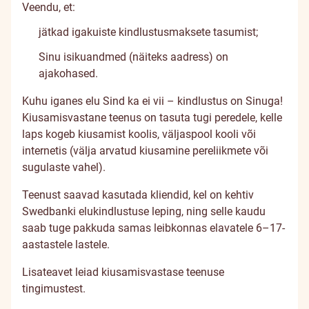
Veendu, et:
jätkad igakuiste kindlustusmaksete tasumist;
Sinu isikuandmed (näiteks aadress) on
ajakohased.
Kuhu iganes elu Sind ka ei vii – kindlustus on Sinuga!
Kiusamisvastane teenus on tasuta tugi peredele, kelle
laps kogeb kiusamist koolis, väljaspool kooli või
internetis (välja arvatud kiusamine pereliikmete või
sugulaste vahel).
Teenust saavad kasutada kliendid, kel on kehtiv
Swedbanki elukindlustuse leping, ning selle kaudu
saab tuge pakkuda samas leibkonnas elavatele 6–17-
aastastele lastele.
Lisateavet leiad kiusamisvastase teenuse
tingimustest
.