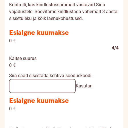
Kontrolli, kas kindlustussummad vastavad Sinu
vajadustele. Soovitame kindlustada vähemalt 3 aasta
sissetuleku ja kõik laenukohustused.
Esialgne kuumakse
0
€
4/4
Kaitse suurus
0
€
Siia saad sisestada kehtiva sooduskoodi.
Kasutan
Esialgne kuumakse
0
€