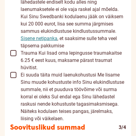
lähedastele endiselt kodu alles ning
laenumaksetele ei ole vaja raskel ajal mõelda.
Kui Sinu Swedbanki kodulaenu jääk on väiksem
kui 20 000 eurot, lisa see summa järgmises
sammus elukindlustuse kindlustussummale.
Sisene netipanka
, et saaksime sulle teha veel
täpsema pakkumise
Trauma
Kui lisad oma lepingusse traumakaitse
6.25 € eest kuus, maksame pärast traumat
hüvitist.
Ei suuda täita muid laenukohustusi
Me lisame
Sinu muude kohustuste info Sinu elukindlustuse
summale, nii et puuduva töövõime või surma
korral ei oleks Sul endal ega Sinu lähedastel
raskusi nende kohustuste tagasimaksmisega.
Näiteks kodulaen teises pangas, järelmaks,
liising või väikelaen.
Soovituslikud summad
3/4