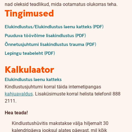
nad oleksid teadlikud, mida ootamatus olukorras teha.
Tingimused
Elukindlustus/Elukindlustus laenu katteks (PDF)
Puuduva töövõime lisakindlustus (PDF)
Õnnetusjuhtumi lisakindlustus trauma (PDF)
Lepingu teabeleht (PDF)
Kalkulaator
Elukindlustus laenu katteks
Kindlustusjuhtumi korral täida internetipangas
kahjuavaldus
. Lisaküsimuste korral helista telefonil 888
2111.
Hea teada!
Kindlustushüvitis makstakse välja hiljemalt 30
kalendripäeva jooksul alates päevast, mil kõik