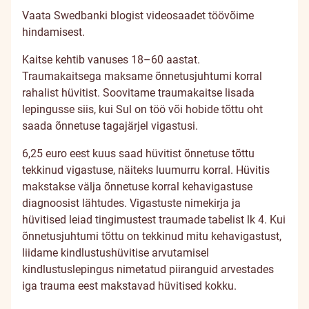
Vaata Swedbanki blogist videosaadet töövõime
hindamisest.
Kaitse kehtib vanuses 18–60 aastat.
Traumakaitsega maksame õnnetusjuhtumi korral
rahalist hüvitist. Soovitame traumakaitse lisada
lepingusse siis, kui Sul on töö või hobide tõttu oht
saada õnnetuse tagajärjel vigastusi.
6,25 euro eest kuus saad hüvitist õnnetuse tõttu
tekkinud vigastuse, näiteks luumurru korral. Hüvitis
makstakse välja õnnetuse korral kehavigastuse
diagnoosist lähtudes. Vigastuste nimekirja ja
hüvitised leiad tingimustest
traumade tabelist
lk 4. Kui
õnnetusjuhtumi tõttu on tekkinud mitu kehavigastust,
liidame kindlustushüvitise arvutamisel
kindlustuslepingus nimetatud piiranguid arvestades
iga trauma eest makstavad hüvitised kokku.