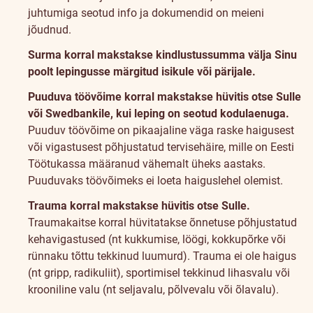
juhtumiga seotud info ja dokumendid on meieni
jõudnud.
Surma korral makstakse kindlustussumma välja Sinu
poolt lepingusse märgitud isikule või pärijale.
Puuduva töövõime korral makstakse hüvitis otse Sulle
või Swedbankile, kui leping on seotud kodulaenuga.
Puuduv töövõime on pikaajaline väga raske haigusest
või vigastusest põhjustatud tervisehäire, mille on Eesti
Töötukassa määranud vähemalt üheks aastaks.
Puuduvaks töövõimeks ei loeta haiguslehel olemist.
Trauma korral makstakse hüvitis otse Sulle.
Traumakaitse korral hüvitatakse õnnetuse põhjustatud
kehavigastused (nt kukkumise, löögi, kokkupõrke või
rünnaku tõttu tekkinud luumurd). Trauma ei ole haigus
(nt gripp, radikuliit), sportimisel tekkinud lihasvalu või
krooniline valu (nt seljavalu, põlvevalu või õlavalu).