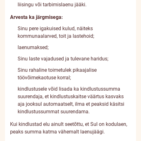
liisingu või tarbimislaenu jääki.
Arvesta ka järgmisega:
Sinu pere igakuised kulud, näiteks
kommunaalarved, toit ja lastehoid;
laenumaksed;
Sinu laste vajadused ja tulevane haridus;
Sinu rahaline toimetulek pikaajalise
töövõimekaotuse korral;
kindlustusele võid lisada ka kindlustussumma
suurendaja, et kindlustuskaitse väärtus kasvaks
aja jooksul automaatselt, ilma et peaksid käsitsi
kindlustussummat suurendama.
Kui kindlustad elu ainult seetõttu, et Sul on kodulaen,
peaks summa katma vähemalt laenujäägi.