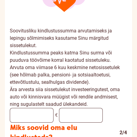
Soovitusliku kindlustussumma arvutamiseks ja
lepingu sõlmimiseks kasutame Sinu märgitud
sissetulekut.
Kindlustussumma peaks katma Sinu surma või
puuduva töövõime korral kaotatud sissetuleku.
Arvuta oma viimase 6 kuu keskmine netosissetulek
(see hõlmab palka, pensioni- ja sotsiaaltoetusi,
ettevõtlustulu, sealhulgas dividende).
Ära arvesta siia sissetulekut investeeringutest, oma
auto või kinnisvara müügist või rendile andmisest,
ning sugulastelt saadud ülekandeid.
€
Miks soovid oma elu
2/4