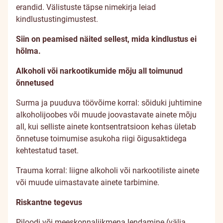
erandid. Välistuste täpse nimekirja leiad
kindlustustingimustest.
Siin on peamised näited sellest, mida kindlustus ei
hõlma.
Alkoholi või narkootikumide mõju all toimunud
õnnetused
Surma ja puuduva töövõime korral: sõiduki juhtimine
alkoholijoobes või muude joovastavate ainete mõju
all, kui selliste ainete kontsentratsioon kehas ületab
õnnetuse toimumise asukoha riigi õigusaktidega
kehtestatud taset.
Trauma korral: liigne alkoholi või narkootiliste ainete
või muude uimastavate ainete tarbimine.
Riskantne tegevus
Piloodi või meeskonnaliikmena lendamine (välja