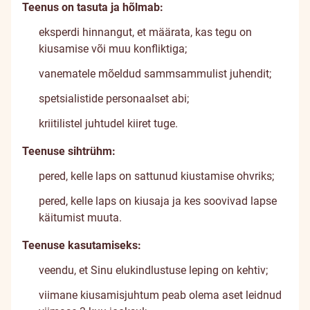
Teenus on tasuta ja hõlmab:
eksperdi hinnangut, et määrata, kas tegu on
kiusamise või muu konfliktiga;
vanematele mõeldud sammsammulist juhendit;
spetsialistide personaalset abi;
kriitilistel juhtudel kiiret tuge.
Teenuse sihtrühm:
pered, kelle laps on sattunud kiustamise ohvriks;
pered, kelle laps on kiusaja ja kes soovivad lapse
käitumist muuta.
Teenuse kasutamiseks:
veendu, et Sinu elukindlustuse leping on kehtiv;
viimane kiusamisjuhtum peab olema aset leidnud