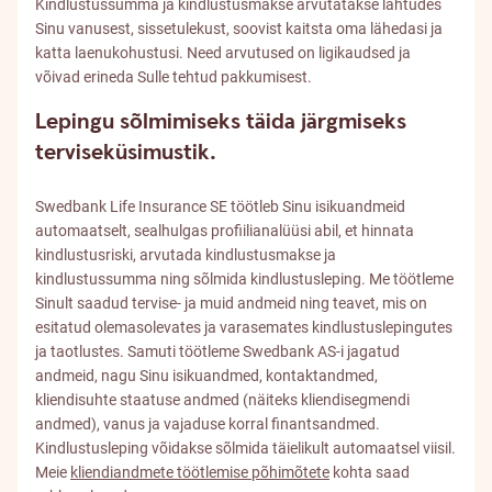
Kindlustussumma ja kindlustusmakse arvutatakse lähtudes
Sinu vanusest, sissetulekust, soovist kaitsta oma lähedasi ja
katta laenukohustusi. Need arvutused on ligikaudsed ja
võivad erineda Sulle tehtud pakkumisest.
Lepingu sõlmimiseks täida järgmiseks
terviseküsimustik.
Swedbank Life Insurance SE töötleb Sinu isikuandmeid
automaatselt, sealhulgas profiilianalüüsi abil, et hinnata
kindlustusriski, arvutada kindlustusmakse ja
kindlustussumma ning sõlmida kindlustusleping. Me töötleme
Sinult saadud tervise- ja muid andmeid ning teavet, mis on
esitatud olemasolevates ja varasemates kindlustuslepingutes
ja taotlustes. Samuti töötleme Swedbank AS-i jagatud
andmeid, nagu Sinu isikuandmed, kontaktandmed,
kliendisuhte staatuse andmed (näiteks kliendisegmendi
andmed), vanus ja vajaduse korral finantsandmed.
Kindlustusleping võidakse sõlmida täielikult automaatsel viisil.
Meie
kliendiandmete töötlemise põhimõtete
kohta saad