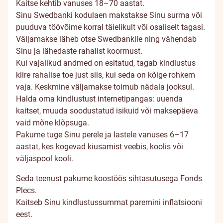
Kaitse kehtib vanuses 18–70 aastat.
Sinu Swedbanki kodulaen makstakse Sinu surma või
puuduva töövõime korral täielikult või osaliselt tagasi.
Väljamakse läheb otse Swedbankile ning vähendab
Sinu ja lähedaste rahalist koormust.
Kui vajalikud andmed on esitatud, tagab kindlustus
kiire rahalise toe just siis, kui seda on kõige rohkem
vaja. Keskmine väljamakse toimub nädala jooksul.
Halda oma kindlustust internetipangas: uuenda
kaitset, muuda soodustatud isikuid või maksepäeva
vaid mõne klõpsuga.
Pakume tuge Sinu perele ja lastele vanuses 6–17
aastat, kes kogevad kiusamist veebis, koolis või
väljaspool kooli.
Seda teenust pakume koostöös sihtasutusega Fonds
Plecs.
Kaitseb Sinu kindlustussummat paremini inflatsiooni
eest.