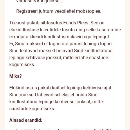
viimase 3 kuu jooksul;
Registreeri juhtum veebilehel
mobstop.ee
.
Teenust pakub sihtasutus Fonds Plecs. See on
elukindlustuse klientidele tasuta ning selle kasutamine
ei mõjuta kliendi kindlustusmakseid ega lepingut.
Ei, Sinu makseid ei tagastata pärast lepingu lõppu.
Sinu tehtavad maksed hoiavad Sind kindlustatuna
lepingu kehtivuse jooksul, mitte ei lähe säästude
kogumiseks.
Miks?
Elukindlustus pakub kaitset lepingu kehtivuse ajal.
Sinu maksed lähevad selleks, et hoida Sind
kindlustatuna lepingu kehtivuse jooksul, mitte
säästude kogumiseks.
Ainsad erandid: