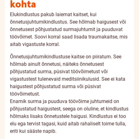
kohta
Elukindlustus pakub laiemat kaitset, kui
õnnetusjuhtumikindlustus. See hõlmab haigusest või
õnnetusest põhjustatud surmajuhtumit ja puuduvat
töövõimet. Soovi korral saad lisada traumakaitse, mis
aitab vigastuste korral.
Õnnetusjuhtumikindlustuse kaitse on piiratum. See
hõlmab ainult õnnetusi, näiteks õnnetusest
põhjustatud surma, püsivat töövõimetust või
vigastustest tulenevaid meditsiinikulusid. See ei kata
haigustest põhjustatud surma või püsivat
töövõimetust.
Enamik surma ja puuduva töövõime juhtumeid on
põhjustatud haigustest, seega on oluline, et kindlustus
hõlmaks lisaks õnnetustele haigusi. Kindlustus ei too
elu ega tervist tagasi, kuid aitab rahaliselt toime tulla,
eriti kui sääste napib.