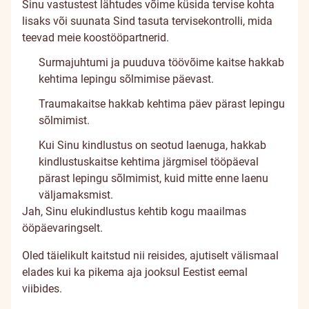
Sinu vastustest lähtudes võime küsida tervise kohta
lisaks või suunata Sind tasuta tervisekontrolli, mida
teevad meie koostööpartnerid.
Surmajuhtumi ja puuduva töövõime kaitse hakkab
kehtima lepingu sõlmimise päevast.
Traumakaitse hakkab kehtima päev pärast lepingu
sõlmimist.
Kui Sinu kindlustus on seotud laenuga, hakkab
kindlustuskaitse kehtima järgmisel tööpäeval
pärast lepingu sõlmimist, kuid mitte enne laenu
väljamaksmist.
Jah, Sinu elukindlustus kehtib kogu maailmas
ööpäevaringselt.
Oled täielikult kaitstud nii reisides, ajutiselt välismaal
elades kui ka pikema aja jooksul Eestist eemal
viibides.