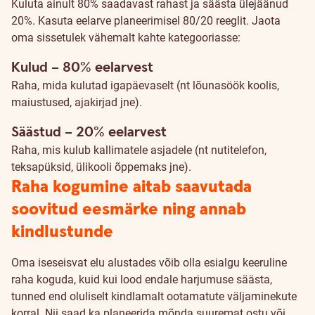
Kuluta ainult 80% saadavast rahast ja säästa ülejäänud
20%. Kasuta eelarve planeerimisel 80/20 reeglit. Jaota
oma sissetulek vähemalt kahte kategooriasse:
Kulud – 80% eelarvest
Raha, mida kulutad igapäevaselt (nt lõunasöök koolis,
maiustused, ajakirjad jne).
Säästud – 20% eelarvest
Raha, mis kulub kallimatele asjadele (nt nutitelefon,
teksapüksid, ülikooli õppemaks jne).
Raha kogumine aitab saavutada
soovitud eesmärke ning annab
kindlustunde
Oma iseseisvat elu alustades võib olla esialgu keeruline
raha koguda, kuid kui lood endale harjumuse säästa,
tunned end oluliselt kindlamalt ootamatute väljaminekute
korral. Nii saad ka planeerida mõnda suuremat ostu või