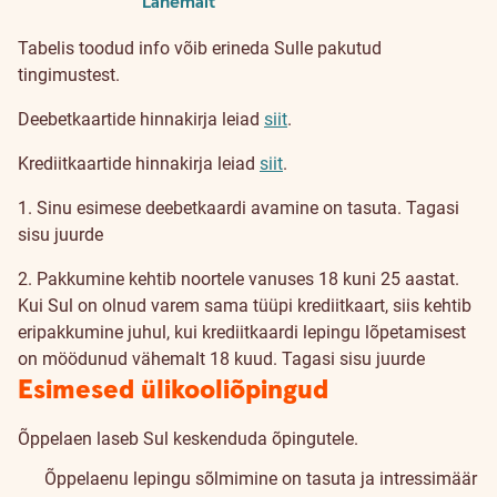
Lähemalt
Tabelis toodud info võib erineda Sulle pakutud
tingimustest.
Deebetkaartide hinnakirja leiad
siit
.
Krediitkaartide hinnakirja leiad
siit
.
1. Sinu esimese deebetkaardi avamine on tasuta.
Tagasi
sisu juurde
2. Pakkumine kehtib noortele vanuses 18 kuni 25 aastat.
Kui Sul on olnud varem sama tüüpi krediitkaart, siis kehtib
eripakkumine juhul, kui krediitkaardi lepingu lõpetamisest
on möödunud vähemalt 18 kuud.
Tagasi sisu juurde
Esimesed ülikooliõpingud
Õppelaen laseb Sul keskenduda õpingutele.
Õppelaenu lepingu sõlmimine on tasuta ja intressimäär