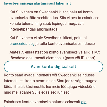
Investeerimisega alustamisest lähemalt
Kui Su vanem on Swedbanki klient, palu tal konto
avamiseks täita veebitaotlus. Siis ei pea ta esindusse
kohale tulema ning saab lepingud mugavalt
internetipangas allkirjastada.
Kui Su vanem ei ole Swedbanki klient, palu tal
broneerida aeg
ja tulla konto avamiseks esindusse.
Alates 7. eluaastast on konto avamiseks vajalik isikut
tõendava dokumendi olemasolu (pass või ID-kaart).
Avan konto digitaalselt
Konto saad avada internetis või Swedbanki esinduses.
Interneti teel konto avamine on Sinu jaoks väga mugav:
täida lihtsalt küsimustik, tee meie töötajaga videokõne
ning me jagame Sulle edasised juhised.
Esinduses konto avamiseks palume eelnevalt
aja