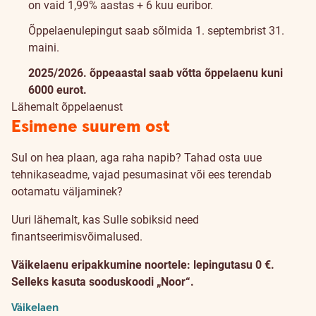
on vaid 1,99% aastas + 6 kuu euribor.
Õppelaenulepingut saab sõlmida 1. septembrist 31.
maini.
2025/2026. õppeaastal saab võtta õppelaenu kuni
6000 eurot.
Lähemalt õppelaenust
Esimene suurem ost
Sul on hea plaan, aga raha napib? Tahad osta uue
tehnikaseadme, vajad pesumasinat või ees terendab
ootamatu väljaminek?
Uuri lähemalt, kas Sulle sobiksid need
finantseerimisvõimalused.
Väikelaenu eripakkumine noortele: lepingutasu 0 €.
Selleks kasuta sooduskoodi „Noor“.
Väikelaen