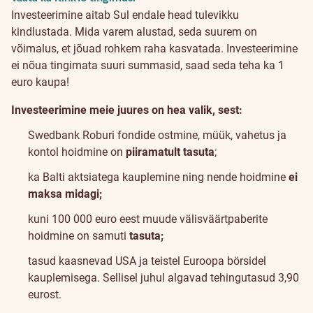
Investeerimine aitab Sul endale head tulevikku
kindlustada. Mida varem alustad, seda suurem on
võimalus, et jõuad rohkem raha kasvatada. Investeerimine
ei nõua tingimata suuri summasid, saad seda teha ka 1
euro kaupa!
Investeerimine meie juures on hea valik, sest:
Swedbank Roburi fondide ostmine, müük, vahetus ja
kontol hoidmine on
piiramatult tasuta
;
ka Balti aktsiatega kauplemine ning nende hoidmine
ei
maksa midagi;
kuni 100 000 euro eest muude välisväärtpaberite
hoidmine on samuti
tasuta;
tasud kaasnevad USA ja teistel Euroopa börsidel
kauplemisega. Sellisel juhul algavad tehingutasud 3,90
eurost.