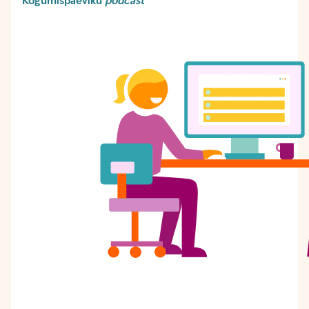
Kogumispäeviku
podcast