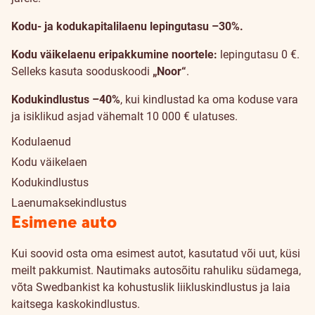
Kodu- ja kodukapitalilaenu lepingutasu –30%.
Kodu väikelaenu eripakkumine noortele:
lepingutasu 0 €.
Selleks kasuta sooduskoodi
„Noor“
.
Kodukindlustus –40%
, kui kindlustad ka oma koduse vara
ja isiklikud asjad vähemalt 10 000 € ulatuses.
Kodulaenud
Kodu väikelaen
Kodukindlustus
Laenumaksekindlustus
Esimene auto
Kui soovid osta oma esimest autot, kasutatud või uut, küsi
meilt pakkumist. Nautimaks autosõitu rahuliku südamega,
võta Swedbankist ka kohustuslik liikluskindlustus ja laia
kaitsega kaskokindlustus.