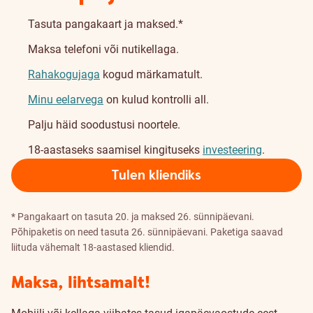
Tasuta pangakaart ja maksed.*
Maksa telefoni või nutikellaga.
Rahakogujaga
kogud märkamatult.
Minu eelarvega
on kulud kontrolli all.
Palju häid soodustusi noortele.
18-aastaseks saamisel kingituseks
investeering
.
Tulen kliendiks
* Pangakaart on tasuta 20. ja maksed 26. sünnipäevani.
Põhipaketis on need tasuta 26. sünnipäevani. Paketiga saavad
liituda vähemalt 18-aastased kliendid.
Maksa, lihtsamalt!