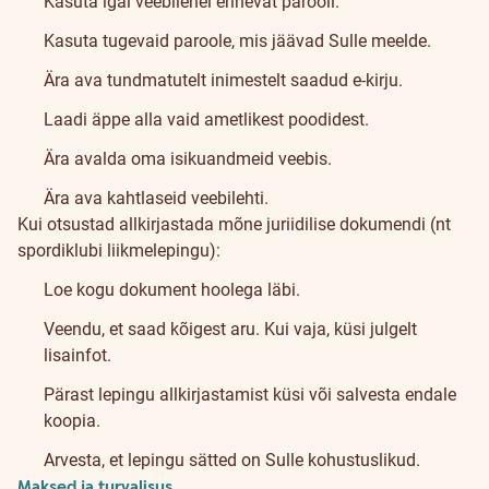
Kasuta igal veebilehel erinevat parooli.
Kasuta tugevaid paroole, mis jäävad Sulle meelde.
Ära ava tundmatutelt inimestelt saadud e-kirju.
Laadi äppe alla vaid ametlikest poodidest.
Ära avalda oma isikuandmeid veebis.
Ära ava kahtlaseid veebilehti.
Kui otsustad allkirjastada mõne juriidilise dokumendi (nt
spordiklubi liikmelepingu):
Loe kogu dokument hoolega läbi.
Veendu, et saad kõigest aru. Kui vaja, küsi julgelt
lisainfot.
Pärast lepingu allkirjastamist küsi või salvesta endale
koopia.
Arvesta, et lepingu sätted on Sulle kohustuslikud.
Maksed ja turvalisus