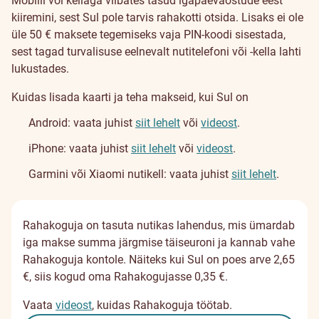
Mobiili või kellaga viibates tasud igapäevaostude eest
kiiremini, sest Sul pole tarvis rahakotti otsida. Lisaks ei ole
üle 50 € maksete tegemiseks vaja PIN-koodi sisestada,
sest tagad turvalisuse eelnevalt nutitelefoni või -kella lahti
lukustades.
Kuidas lisada kaarti ja teha makseid, kui Sul on
Android: vaata juhist
siit lehelt
või
videost
.
iPhone: vaata juhist
siit lehelt
või
videost
.
Garmini või Xiaomi nutikell: vaata juhist
siit lehelt
.
Rahakoguja on tasuta nutikas lahendus, mis ümardab
iga makse summa järgmise täiseuroni ja kannab vahe
Rahakoguja kontole. Näiteks kui Sul on poes arve 2,65
€, siis kogud oma Rahakogujasse 0,35 €.
Vaata
videost
, kuidas Rahakoguja töötab.