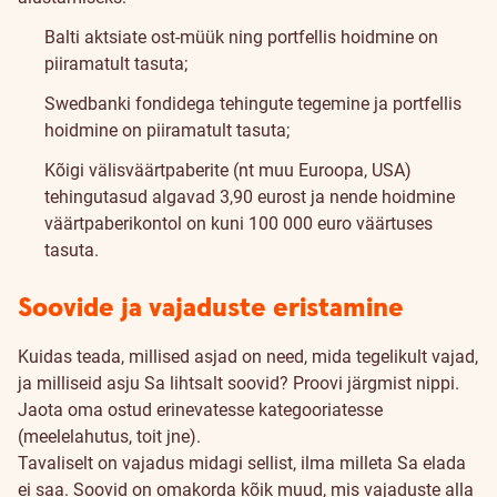
Balti aktsiate ost-müük ning portfellis hoidmine on
piiramatult tasuta;
Swedbanki fondidega tehingute tegemine ja portfellis
hoidmine on piiramatult tasuta;
Kõigi välisväärtpaberite (nt muu Euroopa, USA)
tehingutasud algavad 3,90 eurost ja nende hoidmine
väärtpaberikontol on kuni 100 000 euro väärtuses
tasuta.
Soovide ja vajaduste eristamine
Kuidas teada, millised asjad on need, mida tegelikult vajad,
ja milliseid asju Sa lihtsalt soovid? Proovi järgmist nippi.
Jaota oma ostud erinevatesse kategooriatesse
(meelelahutus, toit jne).
Tavaliselt on vajadus midagi sellist, ilma milleta Sa elada
ei saa. Soovid on omakorda kõik muud, mis vajaduste alla