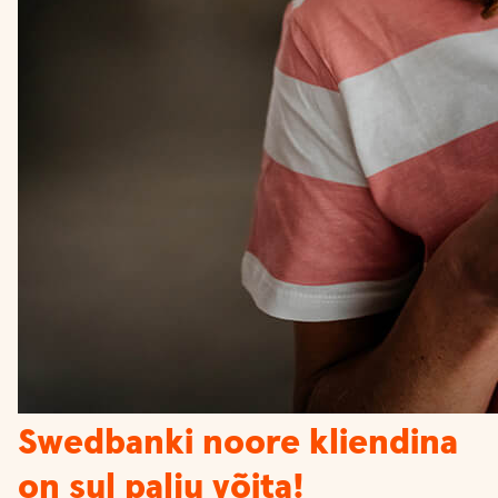
Swedbanki noore kliendina
on sul palju võita!