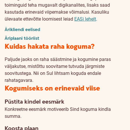
toiminguid teha mugavalt digikanalites, lisaks saad
kasutada erinevaid viipemakse võimalusi. Kasuliku
ülevaate ettevõtte loomisest leiad
EASi lehelt
.
Ärikliendi eelised
Äriplaani tööriist
Kuidas hakata raha koguma?
Paljude jaoks on raha säästmine ja kogumine paras
väljakutse, mistõttu soovitame tutvuda järgmiste
soovitustega. Nii on Sul lihtsam koguda endale
rahatagavara.
Kogumiseks on erinevaid viise
Püstita kindel eesmärk
Konkreetne eesmärk motiveerib Sind koguma kindla
summa.
Koosta plaan