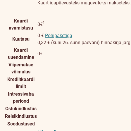
Kaart igapäevasteks mugavateks makseteks.
Allmärkuse üksikasjad
Kaardi
1
0€
avamistasu
0 €
Põhipaketiga
Kuutasu
0,32 € (kuni 26. sünnipäevani) hinnakirja järg
Kaardi
0€
uuendamine
Viipemakse
võimalus
Krediitkaardi
limiit
Intressivaba
periood
Ostukindlustus
Reisikindlustus
Soodustused