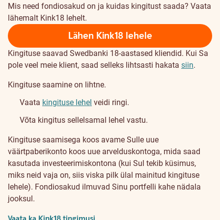
Mis need fondiosakud on ja kuidas kingitust saada? Vaata
lähemalt Kink18 lehelt.
Lähen Kink18 lehele
Kingituse saavad Swedbanki 18-aastased kliendid. Kui Sa
pole veel meie klient, saad selleks lihtsasti hakata
siin
.
Kingituse saamine on lihtne.
Vaata
kingituse lehel
veidi ringi.
Võta kingitus sellelsamal lehel vastu.
Kingituse saamisega koos avame Sulle uue
väärtpaberikonto koos uue arvelduskontoga, mida saad
kasutada investeerimiskontona (kui Sul tekib küsimus,
miks neid vaja on, siis viska pilk ülal mainitud kingituse
lehele). Fondiosakud ilmuvad Sinu portfelli kahe nädala
jooksul.
Vaata ka Kink18 tingimusi