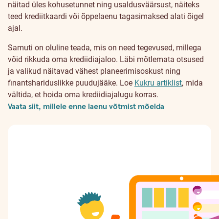
näitad üles kohusetunnet ning usaldusväärsust, näiteks
teed krediitkaardi või õppelaenu tagasimaksed alati õigel
ajal.
Samuti on oluline teada, mis on need tegevused, millega
võid rikkuda oma krediidiajaloo. Läbi mõtlemata otsused
ja valikud näitavad vähest planeerimisoskust ning
finantshariduslikke puudujääke. Loe
Kukru artiklist
, mida
vältida, et hoida oma krediidiajalugu korras.
Vaata siit, millele enne laenu võtmist mõelda