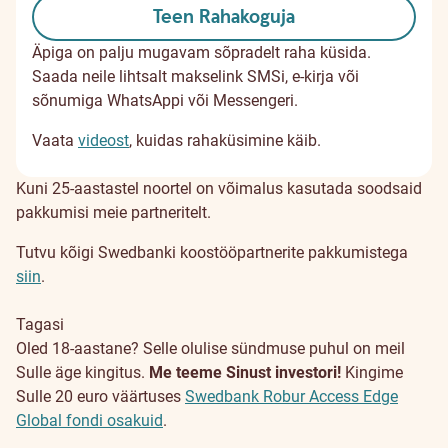
Teen Rahakoguja
Äpiga on palju mugavam sõpradelt raha küsida.
Saada neile lihtsalt makselink SMSi, e-kirja või
sõnumiga WhatsAppi või Messengeri.
Vaata
videost
, kuidas rahaküsimine käib.
Kuni 25-aastastel noortel on võimalus kasutada soodsaid
pakkumisi meie partneritelt.
Tutvu kõigi Swedbanki koostööpartnerite pakkumistega
siin
.
Tagasi
Oled 18-aastane? Selle olulise sündmuse puhul on meil
Sulle äge kingitus.
Me teeme Sinust investori!
Kingime
Sulle 20 euro väärtuses
Swedbank Robur Access Edge
Global fondi osakuid
.