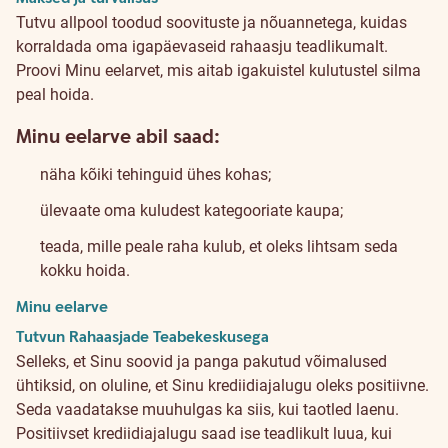
Tutvu allpool toodud soovituste ja nõuannetega, kuidas
korraldada oma igapäevaseid rahaasju teadlikumalt.
Proovi Minu eelarvet, mis aitab igakuistel kulutustel silma
peal hoida.
Minu eelarve abil saad:
näha kõiki tehinguid ühes kohas;
ülevaate oma kuludest kategooriate kaupa;
teada, mille peale raha kulub, et oleks lihtsam seda
kokku hoida.
Minu eelarve
Tutvun Rahaasjade Teabekeskusega
Selleks, et Sinu soovid ja panga pakutud võimalused
ühtiksid, on oluline, et Sinu krediidiajalugu oleks positiivne.
Seda vaadatakse muuhulgas ka siis, kui taotled laenu.
Positiivset krediidiajalugu saad ise teadlikult luua, kui