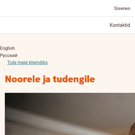
Sisenen
Kontaktid
English
Русский
Tule meie kliendiks
Noorele ja tudengile