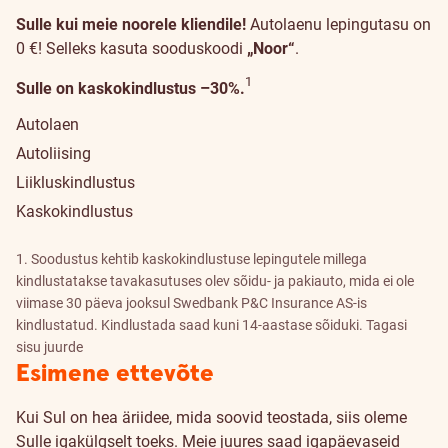
Sulle kui meie noorele kliendile!
Autolaenu lepingutasu on
0 €! Selleks kasuta sooduskoodi
„Noor“
.
Allmärkuse üksikasjad
1
Sulle on kaskokindlustus –30%.
Autolaen
Autoliising
Liikluskindlustus
Kaskokindlustus
1. Soodustus kehtib kaskokindlustuse lepingutele millega
kindlustatakse tavakasutuses olev sõidu- ja pakiauto, mida ei ole
viimase 30 päeva jooksul Swedbank P&C Insurance AS-is
kindlustatud. Kindlustada saad kuni 14-aastase sõiduki.
Tagasi
sisu juurde
Esimene ettevõte
Kui Sul on hea äriidee, mida soovid teostada, siis oleme
Sulle igakülgselt toeks. Meie juures saad igapäevaseid