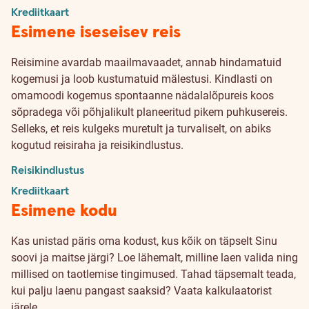
Krediitkaart
Esimene iseseisev reis
Reisimine avardab maailmavaadet, annab hindamatuid
kogemusi ja loob kustumatuid mälestusi. Kindlasti on
omamoodi kogemus spontaanne nädalalõpureis koos
sõpradega või põhjalikult planeeritud pikem puhkusereis.
Selleks, et reis kulgeks muretult ja turvaliselt, on abiks
kogutud reisiraha ja reisikindlustus.
Reisikindlustus
Krediitkaart
Esimene kodu
Kas unistad päris oma kodust, kus kõik on täpselt Sinu
soovi ja maitse järgi? Loe lähemalt, milline laen valida ning
millised on taotlemise tingimused. Tahad täpsemalt teada,
kui palju laenu pangast saaksid? Vaata
kalkulaatorist
järele.