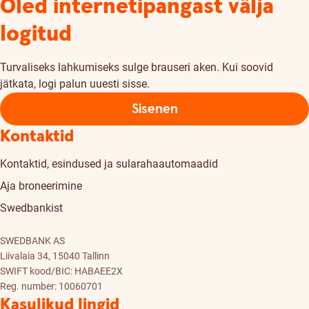
Oled internetipangast välja
logitud
Turvaliseks lahkumiseks sulge brauseri aken. Kui soovid
jätkata, logi palun uuesti sisse.
Sisenen
Kontaktid
Kontaktid, esindused ja sularahaautomaadid
Aja broneerimine
Swedbankist
SWEDBANK AS
Liivalaia 34, 15040 Tallinn
SWIFT kood/BIC: HABAEE2X
Reg. number: 10060701
Kasulikud lingid