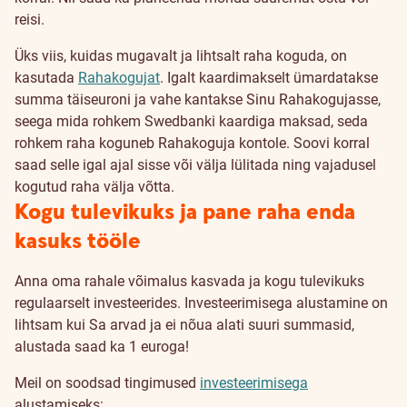
reisi.
Üks viis, kuidas mugavalt ja lihtsalt raha koguda, on
kasutada
Rahakogujat
. Igalt kaardimakselt ümardatakse
summa täiseuroni ja vahe kantakse Sinu Rahakogujasse,
seega mida rohkem Swedbanki kaardiga maksad, seda
rohkem raha koguneb Rahakoguja kontole. Soovi korral
saad selle igal ajal sisse või välja lülitada ning vajadusel
kogutud raha välja võtta.
Kogu tulevikuks ja pane raha enda
kasuks tööle
Anna oma rahale võimalus kasvada ja kogu tulevikuks
regulaarselt investeerides. Investeerimisega alustamine on
lihtsam kui Sa arvad ja ei nõua alati suuri summasid,
alustada saad ka 1 euroga!
Meil on soodsad tingimused
investeerimisega
alustamiseks: