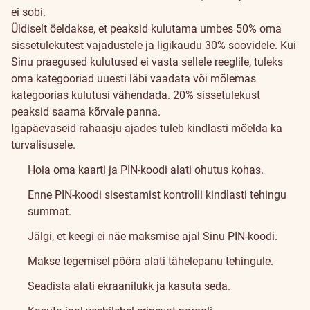
ei sobi.
Üldiselt öeldakse, et peaksid kulutama umbes 50% oma
sissetulekutest vajadustele ja ligikaudu 30% soovidele. Kui
Sinu praegused kulutused ei vasta sellele reeglile, tuleks
oma kategooriad uuesti läbi vaadata või mõlemas
kategoorias kulutusi vähendada. 20% sissetulekust
peaksid saama kõrvale panna.
Igapäevaseid rahaasju ajades tuleb kindlasti mõelda ka
turvalisusele.
Hoia oma kaarti ja PIN-koodi alati ohutus kohas.
Enne PIN-koodi sisestamist kontrolli kindlasti tehingu
summat.
Jälgi, et keegi ei näe maksmise ajal Sinu PIN-koodi.
Makse tegemisel pööra alati tähelepanu tehingule.
Seadista alati ekraanilukk ja kasuta seda.