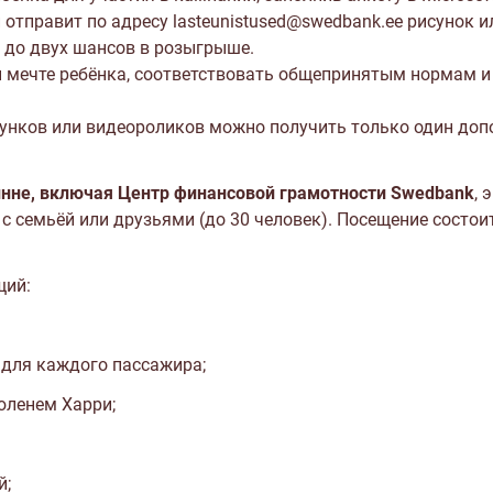
 отправит по адресу
lasteunistused@swedbank.ee
рисунок и
 до двух шансов в розыгрыше.
мечте ребёнка, соответствовать общепринятым нормам и 
сунков или видеороликов можно получить только один доп
инне, включая Центр финансовой грамотности Swedbank
, 
 семьёй или друзьями (до 30 человек). Посещение состоит
щий:
t для каждого пассажира;
тюленем Харри;
й;