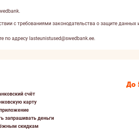
wedbank.
твии с требованиями законодательства о защите данных 
те по адресу
lasteunistused@swedbank.ee
.
До 
анковский счёт
нковскую карту
 приложение
ть запрашивать деньги
дёжным скидкам