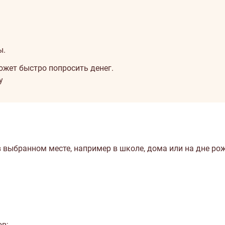
ы.
ожет быстро попросить денег.
у
 выбранном месте, например в школе, дома или на дне ро
ов;