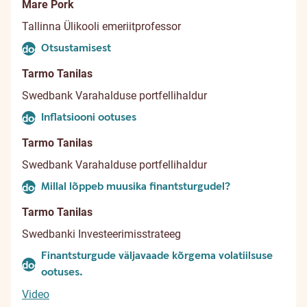
Mare Pork
Tallinna Ülikooli emeriitprofessor
Otsustamisest
document
Tarmo Tanilas
Swedbank Varahalduse portfellihaldur
Inflatsiooni ootuses
document
Tarmo Tanilas
Swedbank Varahalduse portfellihaldur
Millal lõppeb muusika finantsturgudel?
document
Tarmo Tanilas
Swedbanki Investeerimisstrateeg
Finantsturgude väljavaade kõrgema volatiilsuse
document
ootuses.
Video