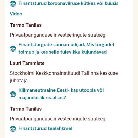
Finantsturud koroonaviiruse kütkes või küüsis
document
Video
Tarmo Tanilas
Privaatpanganduse investeeringute strateeg
Finantsturgude suunamudijad. Mis turgudel
document
toimub ja kes selle tulevikku kujundavad
Lauri Tammiste
Stockholmi Keskkonnainstituudi Tallinna keskuse
juhataja
Kliimaneutraalne Eesti- kas utoopia või
document
majanduslik reaalsus?
Tarmo Tanilas
Privaatpanganduse investeeringute strateeg
Finantsturud teelahkmel
document