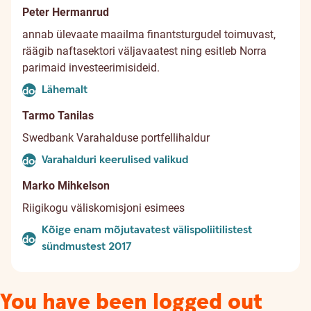
Peter Hermanrud
annab ülevaate maailma finantsturgudel toimuvast,
räägib naftasektori väljavaatest ning esitleb Norra
parimaid investeerimisideid.
Lähemalt
document
Tarmo Tanilas
Swedbank Varahalduse portfellihaldur
Varahalduri keerulised valikud
document
Marko Mihkelson
Riigikogu väliskomisjoni esimees
Kõige enam mõjutavatest välispoliitilistest
document
sündmustest 2017
You have been logged out