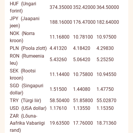
HUF (Ungari
374.35000
352.42000
364.50000
forint)
JPY (Jaapani
188.16000
176.47000
182.64000
jeen)
NOK (Norra
11.16800
10.78100
10.97500
kroon)
PLN (Poola zlott)
4.41320
4.18420
4.29830
RON (Rumeenia
5.43260
5.06420
5.25250
leu)
SEK (Rootsi
11.14400
10.75800
10.94550
kroon)
SGD (Singapuri
1.51500
1.44080
1.47750
dollar)
TRY (Türgi liir)
58.50400
51.85800
55.02870
USD (USA dollar)
1.17610
1.13550
1.15350
ZAR (Lõuna-
Aafrika Vabariigi
19.63500
17.76000
18.71360
rand)