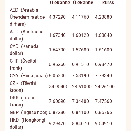
Ülekanne
Ülekanne
kurss
AED (Araabia
Ühendemiraatide
4.37290
4.11760
4.23880
dirham)
AUD (Austraalia
1.67340
1.60120
1.63840
dollar)
CAD (Kanada
1.64790
1.57680
1.61600
dollar)
CHF (Šveitsi
0.95260
0.91510
0.93470
frank)
CNY (Hiina jüaan)
8.06300
7.53190
7.78340
CZK (Tšehhi
24.90400
23.61000
24.26100
kroon)
DKK (Taani
7.60690
7.34480
7.47560
kroon)
GBP (Inglise nael)
0.87280
0.84100
0.85765
HKD (Hongkongi
9.29470
8.84070
9.04910
dollar)