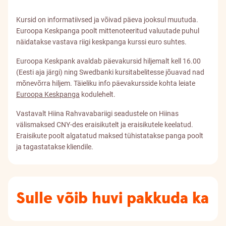
Kursid on informatiivsed ja võivad päeva jooksul muutuda.
Euroopa Keskpanga poolt mittenoteeritud valuutade puhul
näidatakse vastava riigi keskpanga kurssi euro suhtes.
Euroopa Keskpank avaldab päevakursid hiljemalt kell 16.00
(Eesti aja järgi) ning Swedbanki kursitabelitesse jõuavad nad
mõnevõrra hiljem. Täieliku info päevakursside kohta leiate
Euroopa Keskpanga
kodulehelt.
Vastavalt Hiina Rahvavabariigi seadustele on Hiinas
välismaksed CNY-des eraisikutelt ja eraisikutele keelatud.
Eraisikute poolt algatatud maksed tühistatakse panga poolt
ja tagastatakse kliendile.
Sulle võib huvi pakkuda ka