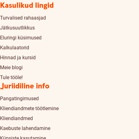
Kasulikud lingid
Turvalised rahaasjad
Jätkusuutlikkus
Eluringi küsimused
Kalkulaatorid
Hinnad ja kursid
Meie blogi
Tule tööle!
Juriidiline info
Pangatingimused
Kliendiandmete töötlemine
Kliendiandmed
Kaebuste lahendamine
Küpsiste kasutamine