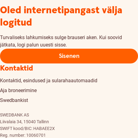
Oled internetipangast välja
logitud
Turvaliseks lahkumiseks sulge brauseri aken. Kui soovid
jätkata, logi palun uuesti sisse.
Sisenen
Kontaktid
Kontaktid, esindused ja sularahaautomaadid
Aja broneerimine
Swedbankist
SWEDBANK AS
Liivalaia 34, 15040 Tallinn
SWIFT kood/BIC: HABAEE2X
Reg. number: 10060701