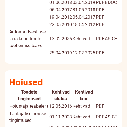
01.06.2018
03.04.2019
PDF
BDOC
06.04.2017
31.05.2018
PDF
19.04.2012
05.04.2017
PDF
22.05.2010
18.04.2012
PDF
Automaatvestluse
ja isikuandmete
13.02.2025
Kehtivad
PDF
ASICE
töötlemise teave
25.04.2019
12.02.2025
PDF
Hoiused
Toodete
Kehtivad
Kehtivad
Dokument
Digiallk
tingimused
alates
kuni
dokume
Hoiustaja teabeleht
12.05.2016
Kehtivad
PDF
Tähtajalise hoiuse
01.11.2023
Kehtivad
PDF
ASICE
tingimused