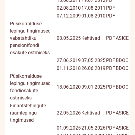
18.08.2011
19.07.2012
PDF
02.08.2010
17.08.2011
PDF
07.12.2009
01.08.2010
PDF
Püsikorralduse
lepingu tingimused
vabatahtliku
08.05.2025
Kehtivad
PDF
ASICE
pensionifondi
osakute ostmiseks
27.06.2019
07.05.2025
PDF
BDOC
01.11.2018
26.06.2019
PDF
BDOC
Püsikorralduse
lepingu tingimused
18.06.2020
09.01.2025
PDF
BDOC
fondiosakute
ostmiseks
Finantstehingute
raamlepingu
22.05.2026
Kehtivad
PDF
ASICE
tingimused
01.09.2025
21.05.2026
PDF
ASICE