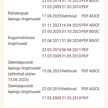
22.05.2010
31.10.2023
PDF
BDOC
17.03.2009
21.05.2010
PDF
Rahakoguja
17.04.2025
Kehtivad
PDF
ASICE
lepingu tingimused
01.11.2023
16.04.2025
PDF
ASICE
07.05.2020
31.10.2023
PDF
BDOC
Kogumishoiuse
07.04.2011
31.08.2024
PDF
BDOC
tingimused
22.05.2010
06.04.2011
PDF
17.03.2009
21.05.2010
PDF
Üleöödeposiidi
lepingu tingimused
15.06.2023
Kehtivad
PDF
ASICE
(sõlmitud alates
15.06.2023)
Üleöödeposiidi
22.05.2010
Kehtivad
PDF
ASICE
lepingu tingimused
17.03.2009
21.05.2010
PDF