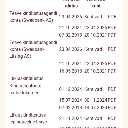
Dokumendi
Doku
alates
kuni
pealkiri
Teave kindlustusagendi
23.04.2026
Kehtivad
PDF
kohta (Swedbank AS)
21.10.2021
22.04.2026
PDF
07.02.2018
20.10.2021
PDF
Teave kindlustusagendi
kohta (Swedbank
23.04.2026
Kehtivad
PDF
Liising AS)
21.10.2021
22.04.2026
PDF
16.05.2018
20.10.2021
PDF
Liikluskindlustus
Kindlustustoote
01.12.2024
Kehtivad
PDF
teabedokument
15.07.2024
30.11.2024
PDF
07.02.2018
14.07.2024
PDF
Liikluskindlustuse
21.11.2024
Kehtivad
PDF
lepingueelne teave