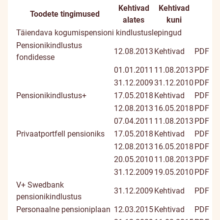
Kehtivad
Kehtivad
Toodete tingimused
Doku
alates
kuni
Täiendava kogumispensioni kindlustuslepingud
Pensionikindlustus
12.08.2013
Kehtivad
PDF
fondidesse
01.01.2011
11.08.2013
PDF
31.12.2009
31.12.2010
PDF
Pensionikindlustus+
17.05.2018
Kehtivad
PDF
12.08.2013
16.05.2018
PDF
07.04.2011
11.08.2013
PDF
Privaatportfell pensioniks
17.05.2018
Kehtivad
PDF
12.08.2013
16.05.2018
PDF
20.05.2010
11.08.2013
PDF
31.12.2009
19.05.2010
PDF
V+ Swedbank
31.12.2009
Kehtivad
PDF
pensionikindlustus
Personaalne pensioniplaan
12.03.2015
Kehtivad
PDF