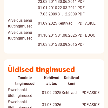
23.03.2011
30.06.2011
PDF
01.01.2010
22.03.2011
PDF
17.03.2009
31.12.2009
PDF
Arvelduslaenu
01.09.2025
Kehtivad
PDF
ASICE
tüütingimused
Arvelduslaenu
01.10.2015
31.08.2025
PDF
BDOC
tüütingimused
01.03.2015
30.09.2015
PDF
Üldised tingimused
Toodete
Kehtivad
Kehtivad
Dokument
Digiallk
tingimused
alates
kuni
dokume
Swedbanki
01.09.2025
Kehtivad
PDF
ASICE
üldtingimused
Swedbanki
31.08.2026
PDF
ASICE
üldtingimused