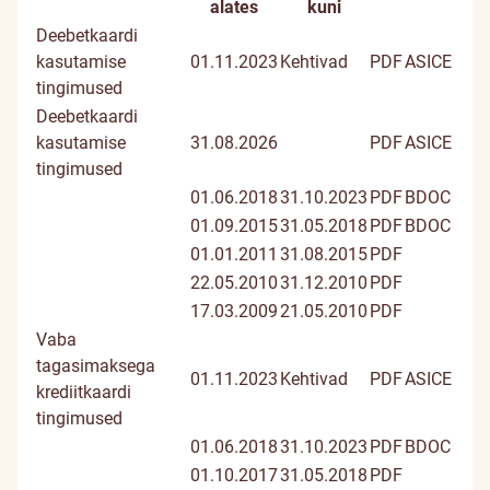
Dokumendi
Dokument
Digiallk
alates
kuni
pealkiri
dokume
Deebetkaardi
kasutamise
01.11.2023
Kehtivad
PDF
ASICE
tingimused
Deebetkaardi
kasutamise
31.08.2026
PDF
ASICE
tingimused
01.06.2018
31.10.2023
PDF
BDOC
01.09.2015
31.05.2018
PDF
BDOC
01.01.2011
31.08.2015
PDF
22.05.2010
31.12.2010
PDF
17.03.2009
21.05.2010
PDF
Vaba
tagasimaksega
01.11.2023
Kehtivad
PDF
ASICE
krediitkaardi
tingimused
01.06.2018
31.10.2023
PDF
BDOC
01.10.2017
31.05.2018
PDF