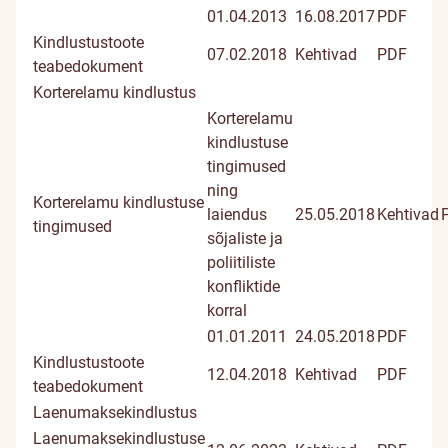
01.04.2013
16.08.2017
PDF
Kindlustustoote
07.02.2018
Kehtivad
PDF
teabedokument
Korterelamu kindlustus
Korterelamu
kindlustuse
tingimused
ning
Korterelamu kindlustuse
laiendus
25.05.2018
Kehtivad
tingimused
sõjaliste ja
poliitiliste
konfliktide
korral
01.01.2011
24.05.2018
PDF
Kindlustustoote
12.04.2018
Kehtivad
PDF
teabedokument
Laenumaksekindlustus
Laenumaksekindlustuse