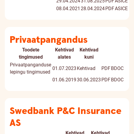
29.04.2024
31.08.2025
PDF
ASICE
08.04.2021
28.04.2024
PDF
ASICE
Privaatpangandus
Toodete
Kehtivad
Kehtivad
Dokument
Digiallk
tingimused
alates
kuni
dokume
Privaatpanganduse
01.07.2023
Kehtivad
PDF
BDOC
lepingu tingimused
01.06.2019
30.06.2023
PDF
BDOC
Swedbank P&C Insurance
AS
Kehtivad
Kehtivad