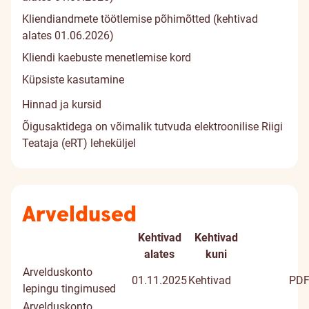
Kliendiandmete töötlemise põhimõtted (kehtivad
alates 01.06.2026)
Kliendi kaebuste menetlemise kord
Küpsiste kasutamine
Hinnad ja kursid
Õigusaktidega on võimalik tutvuda elektroonilise Riigi
Teataja (eRT) leheküljel
Arveldused
Kehtivad
Kehtivad
Dokumendi
Dokume
alates
kuni
pealkiri
Arvelduskonto
01.11.2025
Kehtivad
PD
lepingu tingimused
Arvelduskonto