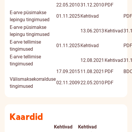
22.05.2010
31.12.2010
PDF
E-arve püsimakse
01.11.2025
Kehtivad
PD
lepingu tingimused
E-arve püsimakse
13.06.2013
Kehtivad
31.
lepingu tingimused
E-arve tellimise
01.11.2025
Kehtivad
PD
tingimused
E-arve tellimise
12.08.2021
Kehtivad
31.
tingimused
17.09.2015
11.08.2021
PDF
BD
Välismaksekorralduse
02.11.2009
22.05.2010
PDF
tingimused
Kaardid
Kehtivad
Kehtivad