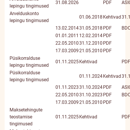
31.08.2026
PDF
ASI
lepingu tingimused
Arvelduskonto
01.06.2018
Kehtivad
31.
lepingu tingimused
13.02.2014
31.05.2018
PDF
BD
01.01.2011
12.02.2014
PDF
22.05.2010
31.12.2010
PDF
17.03.2009
21.05.2010
PDF
Püsikorralduse
01.11.2025
Kehtivad
PD
lepingu tingimused
Püsikorralduse
01.11.2024
Kehtivad
31.
lepingu tingimused
01.11.2023
31.10.2024
PDF
ASI
22.05.2010
31.10.2023
PDF
BD
17.03.2009
21.05.2010
PDF
Maksetehingute
teostamise
01.11.2025
Kehtivad
PD
tingimused