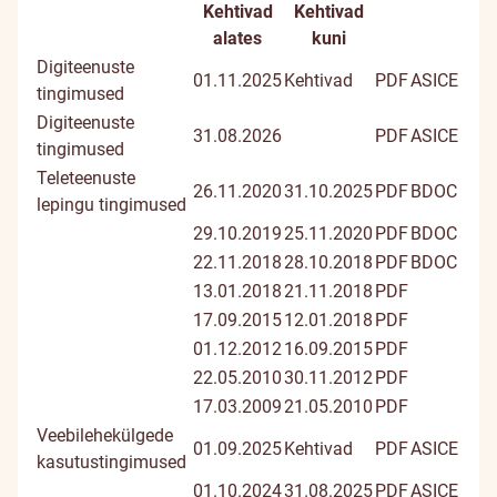
Kehtivad
Kehtivad
Dokumendi
Dokument
Digiallk
alates
kuni
pealkiri
dokume
Digiteenuste
01.11.2025
Kehtivad
PDF
ASICE
tingimused
Digiteenuste
31.08.2026
PDF
ASICE
tingimused
Teleteenuste
26.11.2020
31.10.2025
PDF
BDOC
lepingu tingimused
29.10.2019
25.11.2020
PDF
BDOC
22.11.2018
28.10.2018
PDF
BDOC
13.01.2018
21.11.2018
PDF
17.09.2015
12.01.2018
PDF
01.12.2012
16.09.2015
PDF
22.05.2010
30.11.2012
PDF
17.03.2009
21.05.2010
PDF
Veebilehekülgede
01.09.2025
Kehtivad
PDF
ASICE
kasutustingimused
01.10.2024
31.08.2025
PDF
ASICE