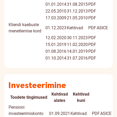
01.01.2014
31.08.2015
PDF
22.05.2010
31.12.2013
PDF
17.03.2009
21.05.2010
PDF
Kliendi kaebuste
01.12.2023
Kehtivad
PDF
ASICE
menetlemise kord
12.02.2020
30.11.2023
PDF
15.01.2019
11.02.2020
PDF
01.08.2016
14.01.2019
PDF
01.10.2014
31.07.2016
PDF
Investeerimine
Kehtivad
Kehtivad
Toodete tingimused
Dokument
Digial
alates
kuni
doku
Pensioni
investeerimiskonto
01.09.2021
Kehtivad
PDF
ASICE