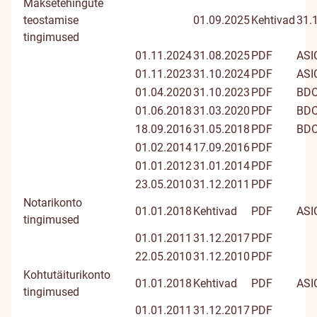
Maksetehingute
teostamise
01.09.2025
Kehtivad
31.
tingimused
01.11.2024
31.08.2025
PDF
ASI
01.11.2023
31.10.2024
PDF
ASI
01.04.2020
31.10.2023
PDF
BD
01.06.2018
31.03.2020
PDF
BD
18.09.2016
31.05.2018
PDF
BD
01.02.2014
17.09.2016
PDF
01.01.2012
31.01.2014
PDF
23.05.2010
31.12.2011
PDF
Notarikonto
01.01.2018
Kehtivad
PDF
ASI
tingimused
01.01.2011
31.12.2017
PDF
22.05.2010
31.12.2010
PDF
Kohtutäiturikonto
01.01.2018
Kehtivad
PDF
ASI
tingimused
01.01.2011
31.12.2017
PDF