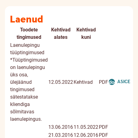
Laenud
Toodete
Kehtivad
Kehtivad
Dokument
Digiallki
tingimused
alates
kuni
dokume
Laenulepingu
tüüptingimused
*Tüüptingimused
on laenulepingu
üks osa,
ASICE
ülejäänud
12.05.2022
Kehtivad
PDF
document
tingimused
sätestatakse
kliendiga
sõlmitavas
laenulepingus.
13.06.2016
11.05.2022
PDF
21.03.2016
12.06.2016
PDF