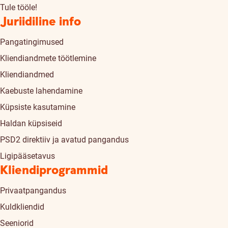
Tule tööle!
Juriidiline info
Pangatingimused
Kliendiandmete töötlemine
Kliendiandmed
Kaebuste lahendamine
Küpsiste kasutamine
Haldan küpsiseid
PSD2 direktiiv ja avatud pangandus
Ligipääsetavus
Kliendiprogrammid
Privaatpangandus
Kuldkliendid
Seeniorid