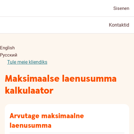
Sisenen
Kontaktid
English
Русский
Tule meie kliendiks
Maksimaalse laenusumma
kalkulaator
Arvutage maksimaalne
laenusumma