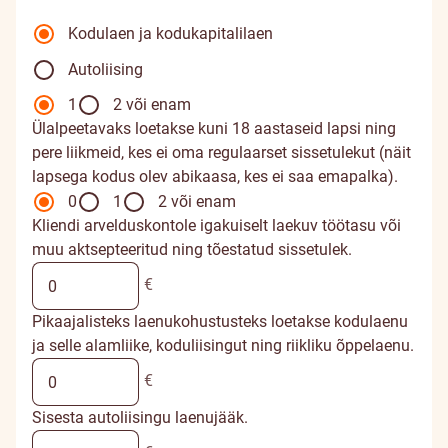
Kodulaen ja kodukapitalilaen
Autoliising
1
2 või enam
Ülalpeetavaks loetakse kuni 18 aastaseid lapsi ning
pere liikmeid, kes ei oma regulaarset sissetulekut (näit
lapsega kodus olev abikaasa, kes ei saa emapalka).
0
1
2 või enam
Kliendi arvelduskontole igakuiselt laekuv töötasu või
muu aktsepteeritud ning tõestatud sissetulek.
€
Pikaajalisteks laenukohustusteks loetakse kodulaenu
ja selle alamliike, koduliisingut ning riikliku õppelaenu.
€
Sisesta autoliisingu laenujääk.