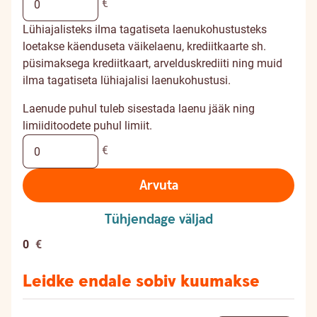
€
Lühiajalisteks ilma tagatiseta laenukohustusteks
loetakse käenduseta väikelaenu, krediitkaarte sh.
püsimaksega krediitkaart, arvelduskrediiti ning muid
ilma tagatiseta lühiajalisi laenukohustusi.
Laenude puhul tuleb sisestada laenu jääk ning
limiiditoodete puhul limiit.
€
Arvuta
Tühjendage väljad
0
€
Leidke endale sobiv kuumakse