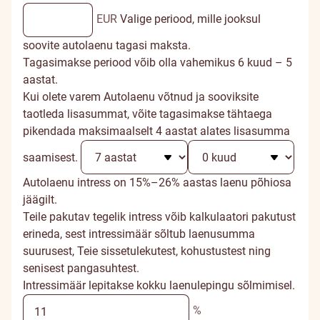
EUR
Valige periood, mille jooksul
soovite autolaenu tagasi maksta.
Tagasimakse periood võib olla vahemikus 6 kuud – 5
aastat.
Kui olete varem Autolaenu võtnud ja sooviksite
taotleda lisasummat, võite tagasimakse tähtaega
pikendada maksimaalselt 4 aastat alates lisasumma
saamisest.
Autolaenu intress on 15%–26% aastas laenu põhiosa
jäägilt.
Teile pakutav tegelik intress võib kalkulaatori pakutust
erineda, sest intressimäär sõltub laenusumma
suurusest, Teie sissetulekutest, kohustustest ning
senisest pangasuhtest.
Intressimäär lepitakse kokku laenulepingu sõlmimisel.
%