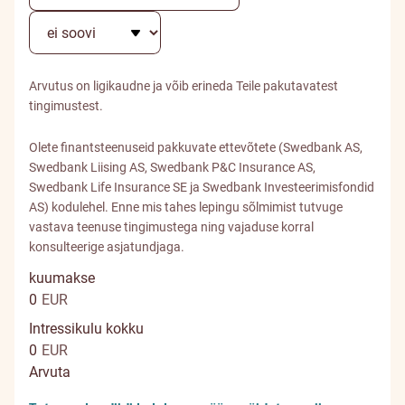
Arvutus on ligikaudne ja võib erineda Teile pakutavatest
tingimustest.
Olete finantsteenuseid pakkuvate ettevõtete (Swedbank AS,
Swedbank Liising AS, Swedbank P&C Insurance AS,
Swedbank Life Insurance SE ja Swedbank Investeerimisfondid
AS) kodulehel. Enne mis tahes lepingu sõlmimist tutvuge
vastava teenuse tingimustega ning vajaduse korral
konsulteerige asjatundjaga.
kuumakse
0
EUR
Intressikulu kokku
0
EUR
Arvuta