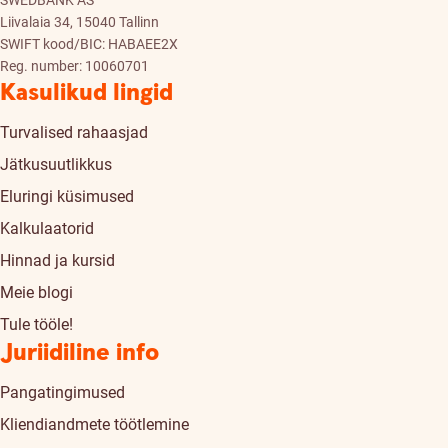
SWEDBANK AS
Liivalaia 34, 15040 Tallinn
SWIFT kood/BIC: HABAEE2X
Reg. number: 10060701
Kasulikud lingid
Turvalised rahaasjad
Jätkusuutlikkus
Eluringi küsimused
Kalkulaatorid
Hinnad ja kursid
Meie blogi
Tule tööle!
Juriidiline info
Pangatingimused
Kliendiandmete töötlemine