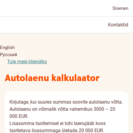
Sisenen
Kontaktid
English
Русский
Tule meie kliendiks
Autolaenu kalkulaator
Kirjutage, kui suures summas soovite autolaenu võtta.
Autolaenu on võimalik võtta vahemikus 3000 – 20
000 EUR.
Lisasumma taotlemisel ei tohi laenujääk koos
taotletava lisasummaga ületada 20 000 EUR.