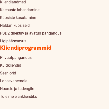
Kliendiandmed
Kaebuste lahendamine
Küpsiste kasutamine
Haldan küpsiseid
PSD2 direktiiv ja avatud pangandus
Ligipääsetavus
Kliendiprogrammid
Privaatpangandus
Kuldkliendid
Seeniorid
Lapsevanemale
Noorele ja tudengile
Tule meie ärikliendiks