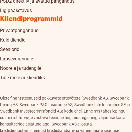
PSD2 direktiiv ja avatud pangandus
Ligipääsetavus
Kliendiprogrammid
Privaatpangandus
Kuldkliendid
Seeniorid
Lapsevanemale
Noorele ja tudengile
Tule meie ärikliendiks
Olete finantsteenuseid pakkuvate ettevõtete (Swedbank AS, Swedbank
Liising AS, Swedbank P&C Insurance AS, Swedbank Life Insurance SE ja
Swedbank Investeerimisfondid AS) kodulehel. Enne mis tahes lepingu
sõlmimist tutvuge vastava teenuse tingimustega ning vajaduse korral
konsulteerige asjatundjaga. Swedbank AS ei osuta
krediidinõustamisteenust krediidiandjate- ja vahendajate seaduse