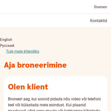
Sisenen
Kontaktid
English
Русский
Tule meie kliendiks
Aja broneerimine
Olen klient
Broneeri aeg, kui soovid pidada nõu video või telefoni
teel või külastada meie esindust. Kui plaanid
muutuvad, võid aega muuta või kohtumise tühistada.