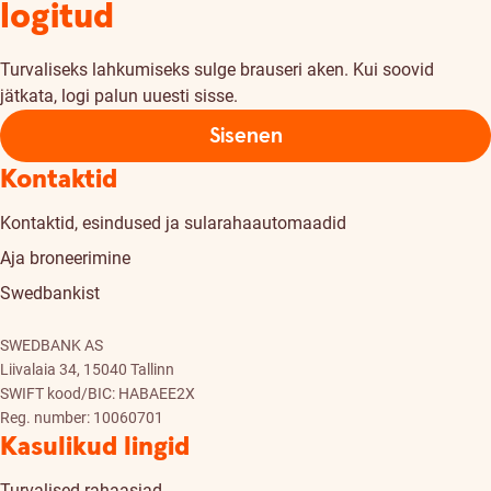
logitud
Turvaliseks lahkumiseks sulge brauseri aken. Kui soovid
jätkata, logi palun uuesti sisse.
Sisenen
Kontaktid
Kontaktid, esindused ja sularahaautomaadid
Aja broneerimine
Swedbankist
SWEDBANK AS
Liivalaia 34, 15040 Tallinn
SWIFT kood/BIC: HABAEE2X
Reg. number: 10060701
Kasulikud lingid
Turvalised rahaasjad