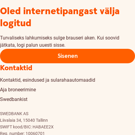
Oled internetipangast välja
logitud
Turvaliseks lahkumiseks sulge brauseri aken. Kui soovid
jätkata, logi palun uuesti sisse.
Sisenen
Kontaktid
Kontaktid, esindused ja sularahaautomaadid
Aja broneerimine
Swedbankist
SWEDBANK AS
Liivalaia 34, 15040 Tallinn
SWIFT kood/BIC: HABAEE2X
Reg. number: 10060701