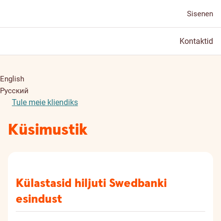
Sisenen
Kontaktid
English
Русский
Tule meie kliendiks
Küsimustik
Külastasid hiljuti Swedbanki
esindust