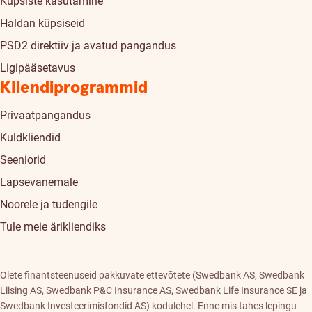
Küpsiste kasutamine
Haldan küpsiseid
PSD2 direktiiv ja avatud pangandus
Ligipääsetavus
Kliendiprogrammid
Privaatpangandus
Kuldkliendid
Seeniorid
Lapsevanemale
Noorele ja tudengile
Tule meie ärikliendiks
Olete finantsteenuseid pakkuvate ettevõtete (Swedbank AS, Swedbank
Liising AS, Swedbank P&C Insurance AS, Swedbank Life Insurance SE ja
Swedbank Investeerimisfondid AS) kodulehel. Enne mis tahes lepingu