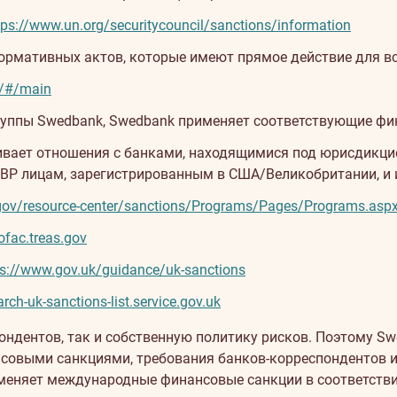
tps://www.un.org/securitycouncil/sanctions/information
ормативных актов, которые имеют прямое действие для вс
u/#/main
руппы Swedbank, Swedbank применяет соответствующие фи
живает отношения с банками, находящимися под юрисдикци
GBP лицам, зарегистрированным в США/Великобритании, и 
.gov/resource-center/sanctions/Programs/Pages/Programs.asp
ofac.treas.gov
ps://www.gov.uk/guidance/uk-sanctions
arch-uk-sanctions-list.service.gov.uk
ондентов, так и собственную политику рисков. Поэтому S
нсовыми санкциями, требования банков-корреспондентов и
меняет международные финансовые санкции в соответстви