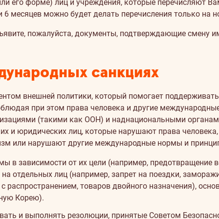
или его форме) лиц и учреждения, которые перечисляют Ва
и 6 месяцев можно будет делать перечисления только на н
дъявите, пожалуйста, документы, подтверждающие смену им
дународных санкциях
нтом внешней политики, который помогает поддерживать
соблюдая при этом права человека и другие международны
изациями (такими как ООН) и наднациональными органам
ких и юридических лиц, которые нарушают права человека
изм или нарушают другие международные нормы и принци
 в зависимости от их цели (например, предотвращение в
на отдельных лиц (например, запрет на поездки, заморажи
 с распространением, товаров двойного назначения), осн
ную Корею).
вать и выполнять резолюции, принятые Советом Безопасн