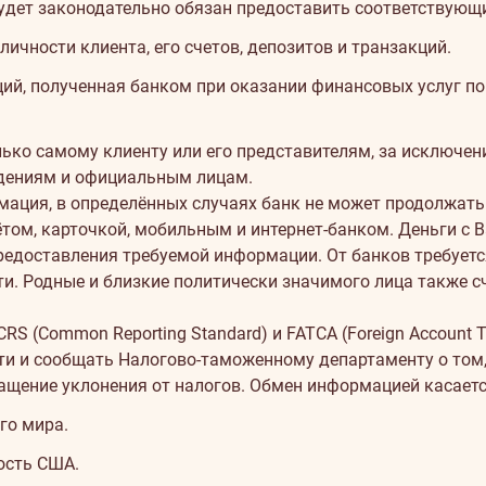
будет законодательно обязан предоставить соответствующи
ичности клиента, его счетов, депозитов и транзакций.
ций, полученная банком при оказании финансовых услуг п
ко самому клиенту или его представителям, за исключен
ждениям и официальным лицам.
мация, в определённых случаях банк не может продолжать
том, карточкой, мобильным и интернет-банком. Деньги с В
предоставления требуемой информации.
От банков требует
. Родные и близкие политически значимого лица также 
S (Common Reporting Standard) и FATCA (Foreign Account T
сти и сообщать Налогово-таможенному департаменту о том
ращение уклонения от налогов. Обмен информацией касаетс
го мира.
ость США.