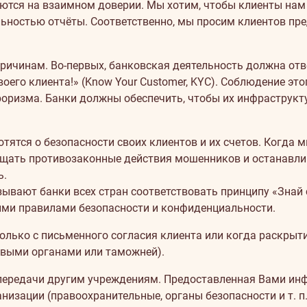
тся на взаимном доверии. Мы хотим, чтобы клиенты нам 
льностью отчёты. Соответственно, мы просим клиентов пр
ичинам. Во-первых, банковская деятельность должна отв
оего клиента!» (Know Your Customer, KYC). Соблюдение э
роризма. Банки должны обеспечить, чтобы их инфраструк
ботятся о безопасности своих клиентов и их счетов. Когд
ащать противозаконные действия мошенников и останавлив
ь.
вают банки всех стран соответствовать принципу «Знай св
ми правилами безопасности и конфиденциальности.
ько с письменного согласия клиента или когда раскрытие
овыми органами или таможней).
передачи другим учреждениям. Предоставленная Вами инф
низации (правоохранительные, органы безопасности и т. п