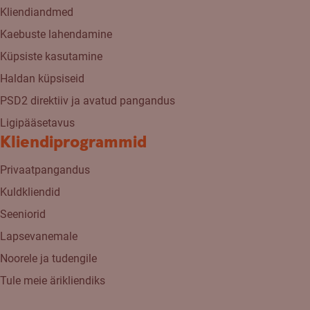
Kliendiandmed
Kaebuste lahendamine
Küpsiste kasutamine
Haldan küpsiseid
PSD2 direktiiv ja avatud pangandus
Ligipääsetavus
Kliendiprogrammid
Privaatpangandus
Kuldkliendid
Seeniorid
Lapsevanemale
Noorele ja tudengile
Tule meie ärikliendiks