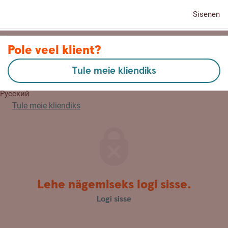
Sisenen
Kontaktid
Pole veel klient?
Tule meie kliendiks
English
Русский
Tule meie kliendiks
Lehe nägemiseks logi sisse.
Logi sisse