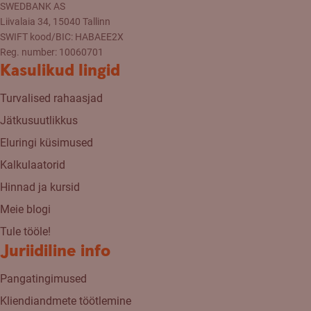
SWEDBANK AS
Liivalaia 34, 15040 Tallinn
SWIFT kood/BIC: HABAEE2X
Reg. number: 10060701
Kasulikud lingid
Turvalised rahaasjad
Jätkusuutlikkus
Eluringi küsimused
Kalkulaatorid
Hinnad ja kursid
Meie blogi
Tule tööle!
Juriidiline info
Pangatingimused
Kliendiandmete töötlemine