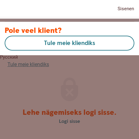
Sisenen
Kontaktid
Pole veel klient?
Tule meie kliendiks
English
Русский
Tule meie kliendiks
Lehe nägemiseks logi sisse.
Logi sisse