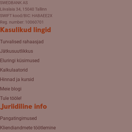
SWEDBANK AS
Liivalaia 34, 15040 Tallinn
SWIFT kood/BIC: HABAEE2X
Reg. number: 10060701
Kasulikud lingid
Turvalised rahaasjad
Jätkusuutlikkus
Eluringi küsimused
Kalkulaatorid
Hinnad ja kursid
Meie blogi
Tule tööle!
Juriidiline info
Pangatingimused
Kliendiandmete töötlemine