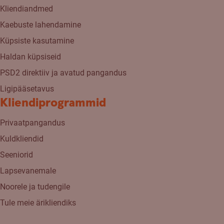
Kliendiandmed
Kaebuste lahendamine
Küpsiste kasutamine
Haldan küpsiseid
PSD2 direktiiv ja avatud pangandus
Ligipääsetavus
Kliendiprogrammid
Privaatpangandus
Kuldkliendid
Seeniorid
Lapsevanemale
Noorele ja tudengile
Tule meie ärikliendiks