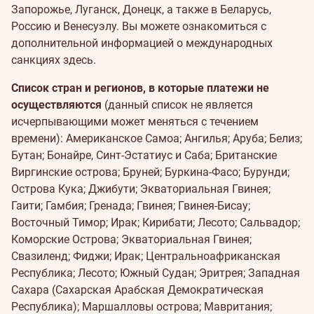
Запорожье, Луганск, Донецк, а также в Беларусь,
Россию и Венесуэлу. Вы можете ознакомиться с
дополнительной информацией о международных
санкциях
здесь
.
Список стран и регионов, в которые платежи не
осуществляются
(данный список не является
исчерпывающими может меняться с течением
времени): Американское Самоа; Ангилья; Аруба; Белиз;
Бутан; Бонайре, Синт-Эстатиус и Саба; Британские
Виргинские острова; Бруней; Буркина-Фасо; Бурунди;
Острова Кука; Джибути; Экваториальная Гвинея;
Гаити; Гамбия; Гренада; Гвинея; Гвинея-Бисау;
Восточный Тимор; Ирак; Кирибати; Лесото; Сальвадор;
Коморские Острова; Экваториальная Гвинея;
Свазиленд; Фиджи; Ирак; Центральноафриканская
Республика; Лесото; Южный Судан; Эритрея; Западная
Сахара (Сахарская Арабская Демократическая
Республика); Маршалловы острова; Мавритания;