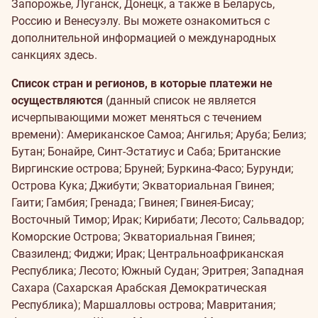
Запорожье, Луганск, Донецк, а также в Беларусь,
Россию и Венесуэлу. Вы можете ознакомиться с
дополнительной информацией о международных
санкциях
здесь
.
Список стран и регионов, в которые платежи не
осуществляются
(данный список не является
исчерпывающими может меняться с течением
времени): Американское Самоа; Ангилья; Аруба; Белиз;
Бутан; Бонайре, Синт-Эстатиус и Саба; Британские
Виргинские острова; Бруней; Буркина-Фасо; Бурунди;
Острова Кука; Джибути; Экваториальная Гвинея;
Гаити; Гамбия; Гренада; Гвинея; Гвинея-Бисау;
Восточный Тимор; Ирак; Кирибати; Лесото; Сальвадор;
Коморские Острова; Экваториальная Гвинея;
Свазиленд; Фиджи; Ирак; Центральноафриканская
Республика; Лесото; Южный Судан; Эритрея; Западная
Сахара (Сахарская Арабская Демократическая
Республика); Маршалловы острова; Мавритания;