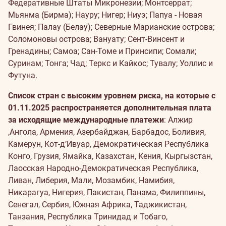
Федеративные Штаты Микронезии; Монтсеррат;
Мьянма (Бирма); Науру; Нигер; Ниуэ; Папуа - Новая
Гвинея; Палау (Белау); Северные Марианские острова;
Соломоновы острова; Вануату; Сент-Винсент и
Гренадины; Самоа; Сан-Томе и Принсипи; Сомали;
Суринам; Тонга; Чад; Теркс и Кайкос; Тувалу; Уоллис и
Футуна.
Список стран с высоким уровнем риска, на которые
с
01.11.2025
распространяется дополнительная плата
за исходящие международные платежи
: Алжир
,Ангола, Армения, Азербайджан, Барбадос, Боливия,
Камерун, Кот-д’Ивуар, Демократическая Республика
Конго, Грузия, Ямайка, Казахстан, Кения, Кыргызстан,
Лаосская Народно-Демократическая Республика,
Ливан, Либерия, Мали, Мозамбик, Намибия,
Никарагуа, Нигерия, Пакистан, Панама, Филиппины,
Сенегал,
Сербия,
Южная Африка, Таджикистан,
Танзания, Республика Тринидад и Тобаго,