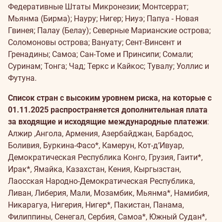
Федеративные Штаты Микронезии; Монтсеррат;
Мьянма (Бирма); Науру; Нигер; Ниуэ; Папуа - Новая
Гвинея; Палау (Белау); Северные Марианские острова;
Соломоновы острова; Вануату; Сент-Винсент и
Гренадины; Самоа; Сан-Томе и Принсипи; Сомали;
Суринам; Тонга; Чад; Теркс и Кайкос; Тувалу; Уоллис и
Футуна.
Список стран с высоким уровнем риска, на которые
с
01.11.2025
распространяется дополнительная плата
за входящие и исходящие международные платежи
:
Алжир ,Ангола, Армения, Азербайджан, Барбадос,
Боливия, Буркина-Фасо*, Камерун, Кот-д’Ивуар,
Демократическая Республика Конго, Грузия, Гаити*,
Ирак*, Ямайка, Казахстан, Кения, Кыргызстан,
Лаосская Народно-Демократическая Республика,
Ливан, Либерия, Мали, Мозамбик, Мьянма*, Намибия,
Никарагуа, Нигерия, Нигер*, Пакистан, Панама,
Филиппины, Сенегал,
Сербия,
Самоа*, Южный Судан*,