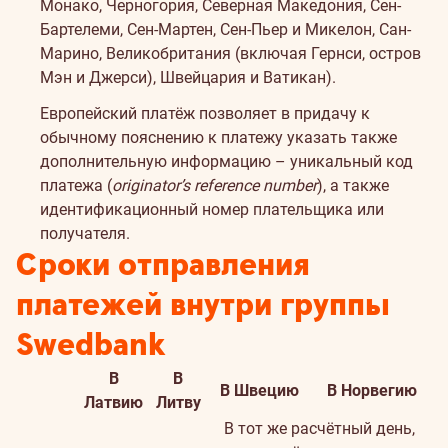
Монако, Черногория, Северная Македония, Сен-
Бартелеми, Сен-Мартен, Сен-Пьер и Микелон, Сан-
Марино, Великобритания (включая Гернси, остров
Мэн и Джерси), Швейцария и Ватикан).
Европейский платёж позволяет в придачу к
обычному пояснению к платежу указать также
дополнительную информацию – уникальный код
платежа (
originator’s reference number
), а также
идентификационный номер плательщика или
получателя.
Сроки отправления
платежей внутри группы
Swedbank
В
В
В Швецию
В Норвегию
Латвию
Литву
В тот же расчётный день,