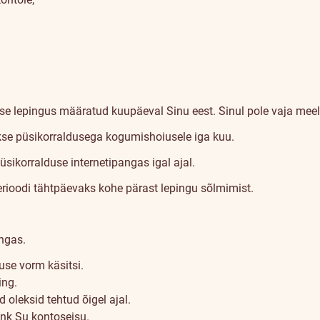
se lepingus määratud kuupäeval Sinu eest. Sinul pole vaja mee
e püsikorraldusega kogumishoiusele iga kuu.
sikorralduse internetipangas igal ajal.
ioodi tähtpäevaks kohe pärast lepingu sõlmimist.
angas.
use vorm käsitsi.
ing.
oleksid tehtud õigel ajal.
nk Su kontoseisu.