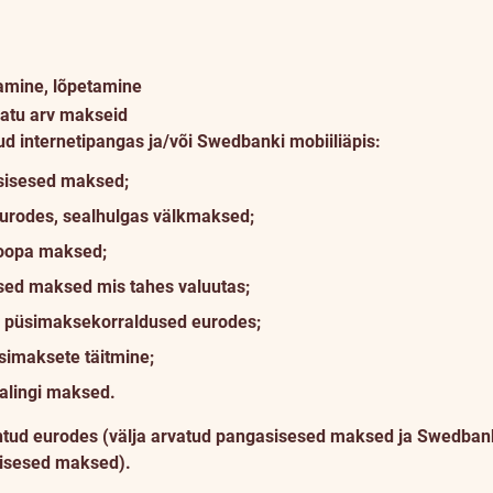
amine, lõpetamine
atu arv makseid
ud internetipangas ja/või Swedbanki mobiiliäpis:
sisesed maksed;
eurodes, sealhulgas välkmaksed;
oopa maksed;
sed maksed mis tahes valuutas;
pa püsimaksekorraldused eurodes;
simaksete täitmine;
alingi maksed.
tehtud eurodes (välja arvatud pangasisesed maksed ja Swedban
sisesed maksed).