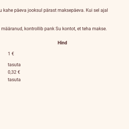
olu kahe päeva jooksul pärast maksepäeva. Kui sel ajal
ed määranud, kontrollib pank Su kontot, et teha makse.
Hind
1 €
tasuta
0,32 €
tasuta