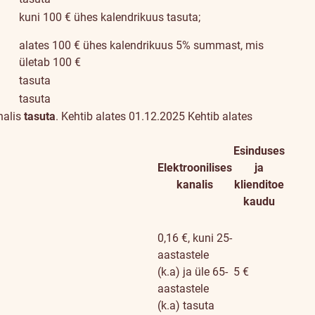
kuni 100 € ühes kalendrikuus tasuta;
alates 100 € ühes kalendrikuus 5% summast, mis
ületab 100 €
tasuta
tasuta
nalis
tasuta
.
Kehtib alates 01.12.2025
Kehtib alates
Esinduses
Elektroonilises
ja
kanalis
klienditoe
kaudu
0,16 €, kuni 25-
aastastele
(k.a) ja üle 65-
5 €
aastastele
(k.a) tasuta