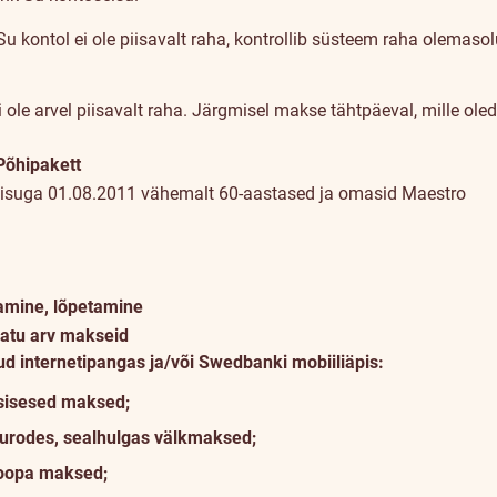
 Su kontol ei ole piisavalt raha, kontrollib süsteem raha olemas
ei ole arvel piisavalt raha. Järgmisel makse tähtpäeval, mille ol
Põhipakett
 seisuga 01.08.2011 vähemalt 60-aastased ja omasid Maestro
amine, lõpetamine
atu arv makseid
ud internetipangas ja/või Swedbanki mobiiliäpis:
sisesed maksed;
eurodes, sealhulgas välkmaksed;
oopa maksed;