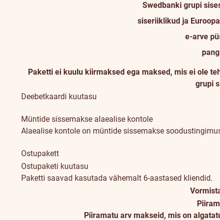
Swedbanki grupi sise
siseriiklikud ja Euroo
e-arve pü
pang
Paketti ei kuulu kiirmaksed ega maksed, mis ei ole 
grupi 
Deebetkaardi kuutasu
Müntide sissemakse alaealise kontole
Alaealise kontole on müntide sissemakse soodustingimust
Ostupakett
Ostupaketi kuutasu
Paketti saavad kasutada vähemalt 6-aastased kliendid.
Vormist
Piiram
Piiramatu arv makseid, mis on algatat