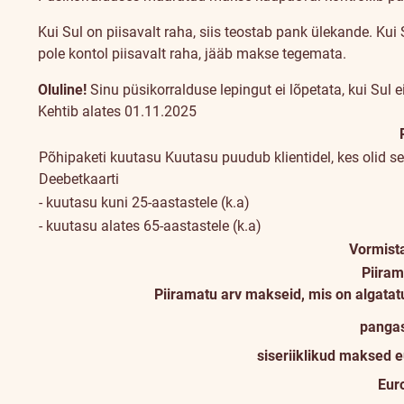
Kui Sul on piisavalt raha, siis teostab pank ülekande. Kui
pole kontol piisavalt raha, jääb makse tegemata.
Oluline!
Sinu püsikorralduse lepingut ei lõpetata, kui Sul 
Kehtib alates 01.11.2025
Põhipaketi kuutasu
Kuutasu puudub klientidel, kes olid
Deebetkaarti
- kuutasu kuni 25-aastastele (k.a)
- kuutasu alates 65-aastastele (k.a)
Vormist
Piiram
Piiramatu arv makseid, mis on algatat
panga
siseriiklikud maksed 
Eur