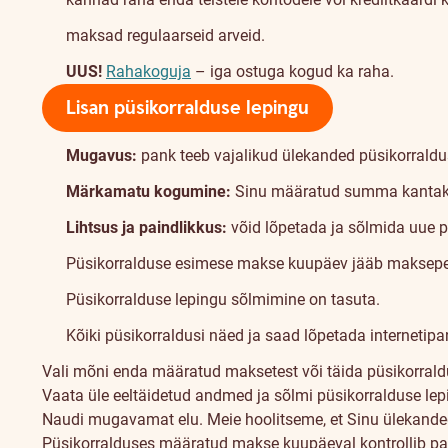
maksad regulaarseid arveid.
UUS!
Rahakoguja
– iga ostuga kogud ka raha.
Lisan püsikorralduse lepingu
Mugavus:
pank teeb vajalikud ülekanded püsikorraldu
Märkamatu kogumine:
Sinu määratud summa kantaks
Lihtsus ja paindlikkus:
võid lõpetada ja sõlmida uue pü
Püsikorralduse esimese makse kuupäev jääb makseper
Püsikorralduse lepingu sõlmimine on tasuta.
Kõiki püsikorraldusi näed ja saad lõpetada internetip
Vali mõni enda määratud maksetest või täida püsikorrald
Vaata üle eeltäidetud andmed ja sõlmi püsikorralduse lep
Naudi mugavamat elu. Meie hoolitseme, et Sinu ülekanded 
Püsikorralduses määratud makse kuupäeval kontrollib pa