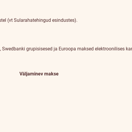
el (vt Sularahatehingud esindustes).
), Swedbanki grupisisesed ja Euroopa maksed elektroonilises ka
Väljaminev makse