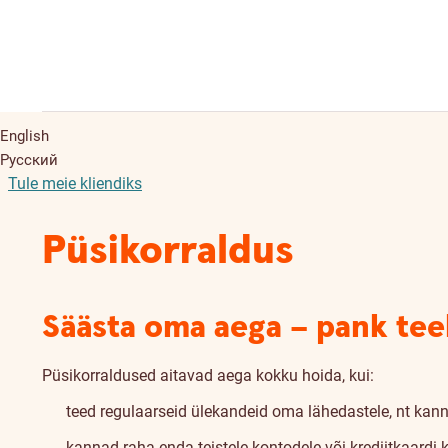
English
Русский
Tule meie kliendiks
Püsikorraldus
Säästa oma aega – pank tee
Püsikorraldused aitavad aega kokku hoida, kui:
teed regulaarseid ülekandeid oma lähedastele, nt kann
kannad raha enda teistele kontodele või krediitkaardi k