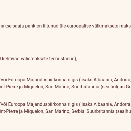
 makse saaja pank on liitunud üle-euroopalise välkmaksete mak
 kehtivad välismaksete teenustasud),
õi Euroopa Majanduspiirkonna riigis (lisaks Albaania, Andorra
t-Pierre ja Miquelon, San Marino, Suurbritannia (sealhulgas Gue
õi Euroopa Majanduspiirkonna riigis (lisaks Albaania, Andorra
nt-Pierre ja Miquelon, San Marino, Serbia, Suurbritannia (sealh