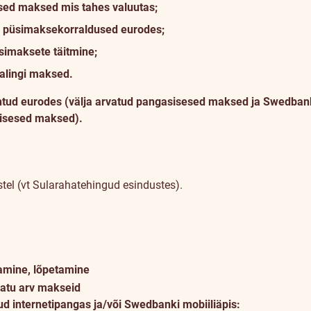
sed maksed mis tahes valuutas;
pa püsimaksekorraldused eurodes;
simaksete täitmine;
alingi maksed.
tehtud eurodes (välja arvatud pangasisesed maksed ja Swedban
sisesed maksed).
el (vt Sularahatehingud esindustes).
amine, lõpetamine
atu arv makseid
ud internetipangas ja/või Swedbanki mobiiliäpis: