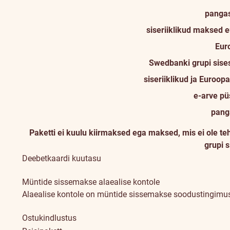
panga
siseriiklikud maksed 
Eur
Swedbanki grupi sise
siseriiklikud ja Euroo
e-arve pü
pang
Paketti ei kuulu kiirmaksed ega maksed, mis ei ole 
grupi 
Deebetkaardi kuutasu
Müntide sissemakse alaealise kontole
Alaealise kontole on müntide sissemakse soodustingimust
Ostukindlustus