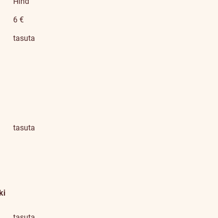
Hind
6 €
tasuta
tasuta
ki
tasuta