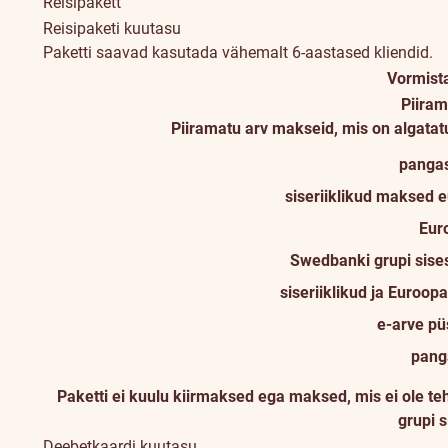
Reisipakett
Reisipaketi kuutasu
Paketti saavad kasutada vähemalt 6-aastased kliendid.
Vormist
Piiram
Piiramatu arv makseid, mis on algatat
panga
siseriiklikud maksed 
Eur
Swedbanki grupi sise
siseriiklikud ja Euroo
e-arve pü
pang
Paketti ei kuulu kiirmaksed ega maksed, mis ei ole 
grupi 
Deebetkaardi kuutasu