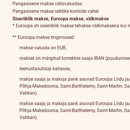
Pangasisene makse välisvaluutas
Pangasisene makse isiklike kontode vahel
Siseriiklik makse, Euroopa makse, välkmakse
* Euroopa sh siseriiklik makse tehakse välkmaksena kui
** Euroopa makse tingimused:
makse valuuta on EUR,
maksel on märgitud korrektne saaja IBAN (puudumisel
teenustasutüüp kahasse,
makse saaja ja maksja pank asuvad Euroopa Liidu ja/v
Põhja-Makedoonia, Saint-Barthelemy, Saint-Martin, Sain
Vatikan).
makse saaja ja maksja pank asuvad Euroopa Liidu ja/v
Põhja-Makedoonia, Saint-Barthelemy, Saint-Martin, Sai
Vatikan).