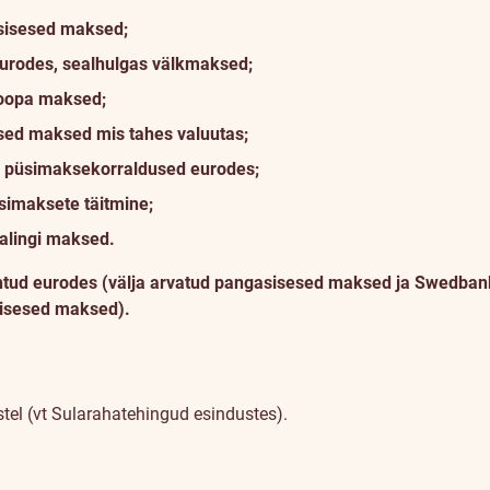
sisesed maksed;
eurodes, sealhulgas välkmaksed;
oopa maksed;
sed maksed mis tahes valuutas;
pa püsimaksekorraldused eurodes;
simaksete täitmine;
alingi maksed.
tehtud eurodes (välja arvatud pangasisesed maksed ja Swedban
sisesed maksed).
el (vt Sularahatehingud esindustes).