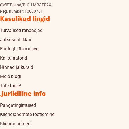
SWIFT kood/BIC: HABAEE2X
Reg. number: 10060701
Kasulikud lingid
Turvalised rahaasjad
Jätkusuutlikkus
Eluringi küsimused
Kalkulaatorid
Hinnad ja kursid
Meie blogi
Tule tööle!
Juriidiline info
Pangatingimused
Kliendiandmete töötlemine
Kliendiandmed