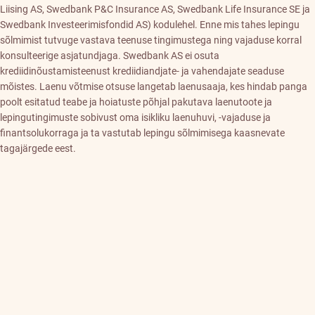
Liising AS, Swedbank P&C Insurance AS, Swedbank Life Insurance SE ja
Swedbank Investeerimisfondid AS) kodulehel. Enne mis tahes lepingu
sõlmimist tutvuge vastava teenuse tingimustega ning vajaduse korral
konsulteerige asjatundjaga. Swedbank AS ei osuta
krediidinõustamisteenust krediidiandjate- ja vahendajate seaduse
mõistes. Laenu võtmise otsuse langetab laenusaaja, kes hindab panga
poolt esitatud teabe ja hoiatuste põhjal pakutava laenutoote ja
lepingutingimuste sobivust oma isikliku laenuhuvi, -vajaduse ja
finantsolukorraga ja ta vastutab lepingu sõlmimisega kaasnevate
tagajärgede eest.