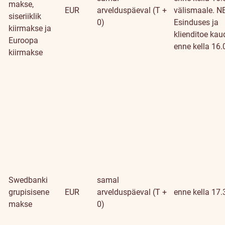
makse,
EUR
arvelduspäeval (T +
välismaale. N
siseriiklik
0)
Esinduses ja
kiirmakse ja
klienditoe kau
Euroopa
enne kella 16.
kiirmakse
Swedbanki
samal
grupisisene
EUR
arvelduspäeval (T +
enne kella 17.
makse
0)