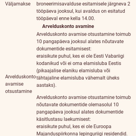
Väljamakse
broneerimisavalduse esitamisele järgneva 2
tööpäeva jooksul, kui avaldus on esitatud
tööpäeval enne kella 14.00.
Arvelduskonto avamine
Arvelduskonto avamise otsustamine toimub
10 pangapäeva jooksul alates nõutavate
dokumentide esitamisest:
eraisikute puhul, kes ei ole Eesti Vabariigi
kodanikud või ei oma elamisluba Eestis
(pikaajalise elaniku elamisluba või
Arvelduskonto
tähtajaline elamisluba vähemalt üheks
avamise
aastaks).
otsustamine
Arvelduskonto avamise otsustamine toimub
nõutavate dokumentide olemasolul 10
pangapäeva jooksul alates dokumentide
käsitlustasu laekumisest:
eraisikute puhul, kes ei ole Euroopa
Majanduspiirkonna lepinguriigi residendid.