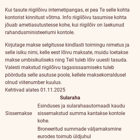
Kui tasute riigilõivu internetipangas, ei pea Te selle kohta
kontorist kinnitust võtma. Info riigilõivu tasumise kohta
jõuab ametiasutustesse kohe, kui riigilõiv on laekunud
rahandusministeeriumi kontole.
Kirjutage makse selgitusse kindlasti toimingu nimetus ja
selle isiku nimi, kelle eest lõivu maksate, muidu loetakse
makse umbisikuliseks ning Teil tuleb lõiv uuesti tasuda.
Valesti makstud riigilõivu tagasissaamiseks tuleb
pöörduda selle asutuse poole, kellele maksekorraldusel
olnud viitenumber kuulus.
Kehtivad alates 01.11.2025
Sularaha
Esinduses ja sularahaautomaadi kaudu
Sissemakse
sissemakstud summa kantakse kontole
kohe.
Broneeritud summade väljamaksmine
eurodes toimub üldjuhul