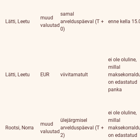
samal
muud
Lätti, Leetu
arvelduspäeval (T +
enne kella 15.
valuutad
0)
ei ole oluline,
millal
Lätti, Leetu
EUR
viivitamatult
maksekorrald
on edastatud
panka
ei ole oluline,
ülejärgmisel
millal
muud
Rootsi, Norra
arvelduspäeval (T +
maksekorrald
valuutad
2)
on edastatud