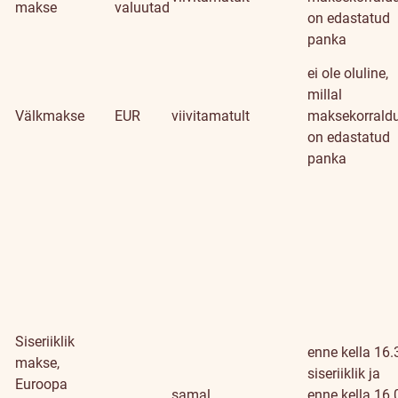
makse
valuutad
on edastatud
panka
ei ole oluline,
millal
Välkmakse
EUR
viivitamatult
maksekorrald
on edastatud
panka
Siseriiklik
enne kella 16.
makse,
siseriiklik ja
Euroopa
samal
enne kella 16.