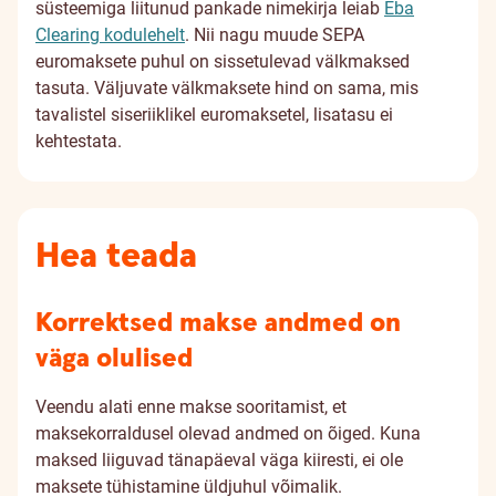
süsteemiga liitunud pankade nimekirja leiab
Eba
Clearing kodulehelt
. Nii nagu muude SEPA
euromaksete puhul on sissetulevad välkmaksed
tasuta. Väljuvate välkmaksete hind on sama, mis
tavalistel siseriiklikel euromaksetel, lisatasu ei
kehtestata.
Hea teada
Korrektsed makse andmed on
väga olulised
Veendu alati enne makse sooritamist, et
maksekorraldusel olevad andmed on õiged. Kuna
maksed liiguvad tänapäeval väga kiiresti, ei ole
maksete tühistamine üldjuhul võimalik.