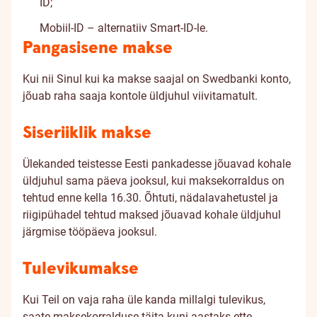
ID;
Mobiil-ID – alternatiiv Smart-ID-le.
Pangasisene makse
Kui nii Sinul kui ka makse saajal on Swedbanki konto,
jõuab raha saaja kontole üldjuhul viivitamatult.
Siseriiklik makse
Ülekanded teistesse Eesti pankadesse jõuavad kohale
üldjuhul sama päeva jooksul, kui maksekorraldus on
tehtud enne kella 16.30. Õhtuti, nädalavahetustel ja
riigipühadel tehtud maksed jõuavad kohale üldjuhul
järgmise tööpäeva jooksul.
Tulevikumakse
Kui Teil on vaja raha üle kanda millalgi tulevikus,
saate maksekorralduse täita kuni aastaks ette.