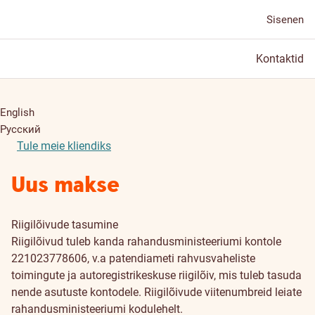
Sisenen
Kontaktid
English
Русский
Tule meie kliendiks
Uus makse
Riigilõivude tasumine
Riigilõivud tuleb kanda rahandusministeeriumi kontole
221023778606, v.a patendiameti rahvusvaheliste
toimingute ja autoregistrikeskuse riigilõiv, mis tuleb tasuda
nende asutuste kontodele. Riigilõivude viitenumbreid leiate
rahandusministeeriumi kodulehelt.