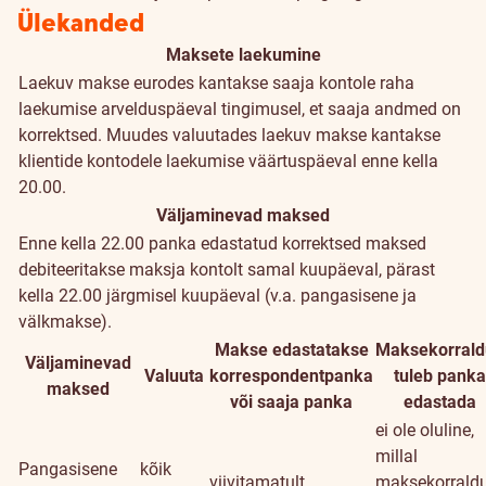
Ülekanded
Maksete laekumine
Laekuv makse eurodes kantakse saaja kontole raha
laekumise arvelduspäeval tingimusel, et saaja andmed on
korrektsed. Muudes valuutades laekuv makse kantakse
klientide kontodele laekumise väärtuspäeval enne kella
20.00.
Väljaminevad maksed
Enne kella 22.00 panka edastatud korrektsed maksed
debiteeritakse maksja kontolt samal kuupäeval, pärast
kella 22.00 järgmisel kuupäeval (v.a. pangasisene ja
välkmakse).
Makse edastatakse
Maksekorrald
Väljaminevad
Valuuta
korrespondentpanka
tuleb panka
maksed
või saaja panka
edastada
ei ole oluline,
millal
Pangasisene
kõik
viivitamatult
maksekorrald