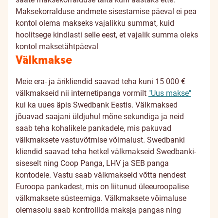
Maksekorralduse andmete sisestamise päeval ei pea
kontol olema makseks vajalikku summat, kuid
hoolitsege kindlasti selle eest, et vajalik summa oleks
kontol maksetähtpäeval
Välkmakse
Meie era- ja ärikliendid saavad teha kuni 15 000 €
välkmakseid nii internetipanga vormilt
"Uus makse"
kui ka uues äpis Swedbank Eestis. Välkmaksed
jõuavad saajani üldjuhul mõne sekundiga ja neid
saab teha kohalikele pankadele, mis pakuvad
välkmaksete vastuvõtmise võimalust. Swedbanki
kliendid saavad teha hetkel välkmakseid Swedbanki-
siseselt ning Coop Panga, LHV ja SEB panga
kontodele. Vastu saab välkmakseid võtta nendest
Euroopa pankadest, mis on liitunud üleeuroopalise
välkmaksete süsteemiga. Välkmaksete võimaluse
olemasolu saab kontrollida maksja pangas ning