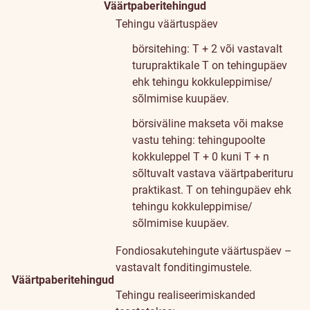
Väärtpaberitehingud
Tehingu väärtuspäev
börsitehing: T + 2 või vastavalt
turupraktikale
T on tehingupäev
ehk tehingu kokkuleppimise/
sõlmimise kuupäev.
börsiväline makseta või makse
vastu tehing: tehingupoolte
kokkuleppel T + 0 kuni T + n
sõltuvalt vastava väärtpaberituru
praktikast.
T on tehingupäev ehk
tehingu kokkuleppimise/
sõlmimise kuupäev.
Fondiosakutehingute väärtuspäev –
vastavalt fonditingimustele.
Väärtpaberitehingud
Tehingu realiseerimiskanded