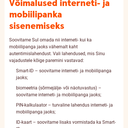
Võimalused interneti- ja
mobiilipanka
sisenemiseks
Soovitame Sul omada nii interneti- kui ka
mobiilipanga jaoks vähemalt kaht
autentimislahendust. Vali lahendused, mis Sinu
vajadustele kõige paremini vastavad:
Smart-ID – soovitame interneti- ja mobiilipanga
jaoks;
biomeetria (sõrmejälje- või näotuvastus) –
soovitame interneti- ja mobiilipanga jaoks;
PIN-kalkulaator – turvaline lahendus interneti- ja
mobiilipanga jaoks;
ID-kaart – soovitame lisaks vormistada ka Smart-