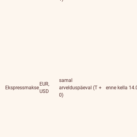
samal
EUR,
Ekspressmakse
arvelduspäeval (T +
enne kella 14.
USD
0)