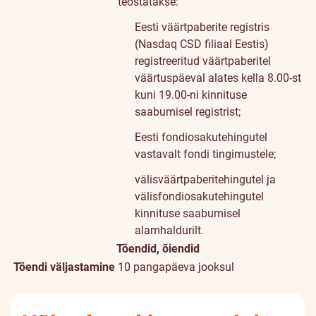
teostatakse:
Eesti väärtpaberite registris
(Nasdaq CSD filiaal Eestis)
registreeritud väärtpaberitel
väärtuspäeval alates kella 8.00-st
kuni 19.00-ni kinnituse
saabumisel registrist;
Eesti fondiosakutehingutel
vastavalt fondi tingimustele;
välisväärtpaberitehingutel ja
välisfondiosakutehingutel
kinnituse saabumisel
alamhaldurilt.
Tõendid, õiendid
Tõendi väljastamine
10 pangapäeva jooksul