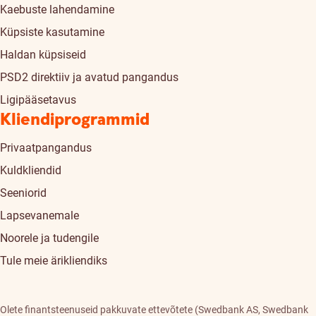
Kaebuste lahendamine
Küpsiste kasutamine
Haldan küpsiseid
PSD2 direktiiv ja avatud pangandus
Ligipääsetavus
Kliendiprogrammid
Privaatpangandus
Kuldkliendid
Seeniorid
Lapsevanemale
Noorele ja tudengile
Tule meie ärikliendiks
Olete finantsteenuseid pakkuvate ettevõtete (Swedbank AS, Swedbank