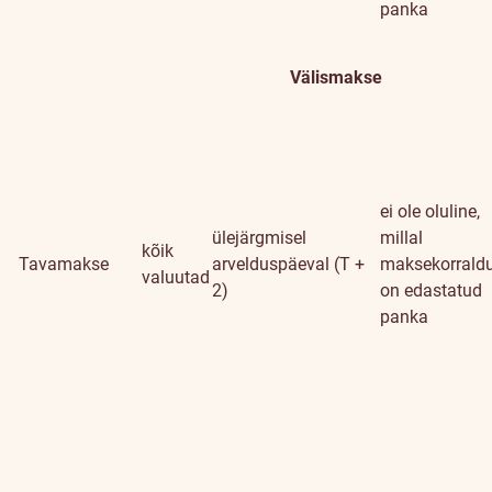
panka
Välismakse
ei ole oluline,
ülejärgmisel
millal
kõik
Tavamakse
arvelduspäeval (T +
maksekorrald
valuutad
2)
on edastatud
panka