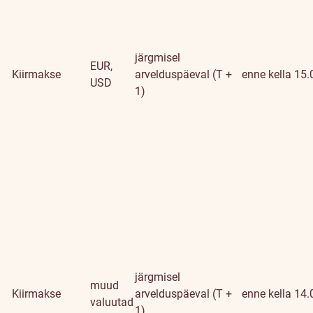
järgmisel
EUR,
Kiirmakse
arvelduspäeval (T +
enne kella 15.
USD
1)
järgmisel
muud
Kiirmakse
arvelduspäeval (T +
enne kella 14.
valuutad
1)