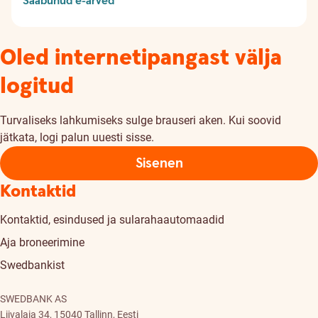
Saabunud e-arved
Oled internetipangast välja
logitud
Turvaliseks lahkumiseks sulge brauseri aken. Kui soovid
jätkata, logi palun uuesti sisse.
Sisenen
Kontaktid
Kontaktid, esindused ja sularahaautomaadid
Aja broneerimine
Swedbankist
SWEDBANK AS
Liivalaia 34, 15040 Tallinn, Eesti