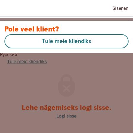
Sisenen
Kontaktid
Pole veel klient?
Tule meie kliendiks
English
Русский
Tule meie kliendiks
Lehe nägemiseks logi sisse.
Logi sisse