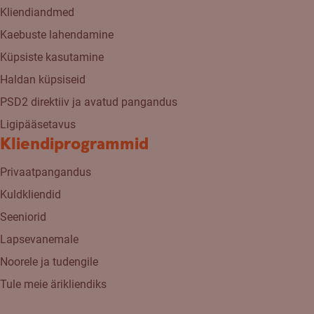
Kliendiandmed
Kaebuste lahendamine
Küpsiste kasutamine
Haldan küpsiseid
PSD2 direktiiv ja avatud pangandus
Ligipääsetavus
Kliendiprogrammid
Privaatpangandus
Kuldkliendid
Seeniorid
Lapsevanemale
Noorele ja tudengile
Tule meie ärikliendiks