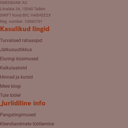
SWEDBANK AS
Liivalaia 34, 15040 Tallinn
SWIFT kood/BIC: HABAEE2X
Reg. number: 10060701
Kasulikud lingid
Turvalised rahaasjad
Jätkusuutlikkus
Eluringi küsimused
Kalkulaatorid
Hinnad ja kursid
Meie blogi
Tule tööle!
Juriidiline info
Pangatingimused
Kliendiandmete töötlemine