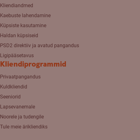
Kliendiandmed
Kaebuste lahendamine
Küpsiste kasutamine
Haldan küpsiseid
PSD2 direktiiv ja avatud pangandus
Ligipääsetavus
Kliendiprogrammid
Privaatpangandus
Kuldkliendid
Seeniorid
Lapsevanemale
Noorele ja tudengile
Tule meie ärikliendiks