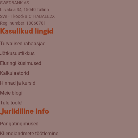
SWEDBANK AS
Liivalaia 34, 15040 Tallinn
SWIFT kood/BIC: HABAEE2X
Reg. number: 10060701
Kasulikud lingid
Turvalised rahaasjad
Jätkusuutlikkus
Eluringi küsimused
Kalkulaatorid
Hinnad ja kursid
Meie blogi
Tule tööle!
Juriidiline info
Pangatingimused
Kliendiandmete töötlemine