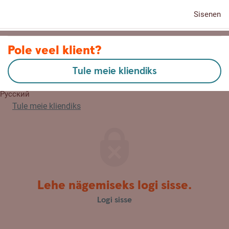
Sisenen
Kontaktid
Pole veel klient?
Tule meie kliendiks
English
Русский
Tule meie kliendiks
Lehe nägemiseks logi sisse.
Logi sisse