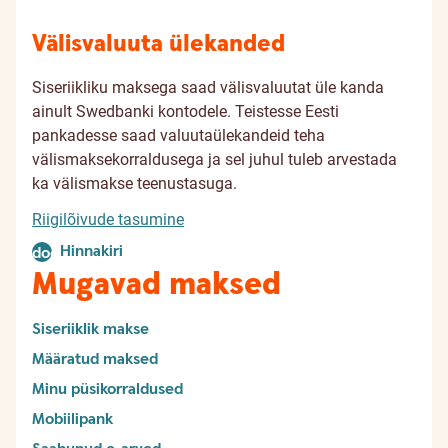
Välisvaluuta ülekanded
Siseriikliku maksega saad välisvaluutat üle kanda
ainult Swedbanki kontodele. Teistesse Eesti
pankadesse saad valuutaülekandeid teha
välismaksekorraldusega ja sel juhul tuleb arvestada
ka välismakse teenustasuga.
Riigilõivude tasumine
Hinnakiri
document
Mugavad maksed
Siseriiklik makse
Määratud maksed
Minu püsikorraldused
Mobiilipank