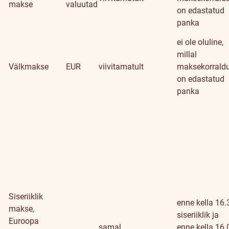
makse
valuutad
on edastatud
panka
ei ole oluline,
millal
Välkmakse
EUR
viivitamatult
maksekorrald
on edastatud
panka
Siseriiklik
enne kella 16.
makse,
siseriiklik ja
Euroopa
samal
enne kella 16.