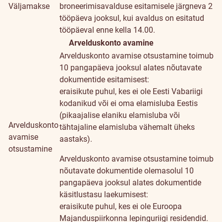
Väljamakse
broneerimisavalduse esitamisele järgneva 2
tööpäeva jooksul, kui avaldus on esitatud
tööpäeval enne kella 14.00.
Arvelduskonto avamine
Arvelduskonto avamise otsustamine toimub
10 pangapäeva jooksul alates nõutavate
dokumentide esitamisest:
eraisikute puhul, kes ei ole Eesti Vabariigi
kodanikud või ei oma elamisluba Eestis
(pikaajalise elaniku elamisluba või
Arvelduskonto
tähtajaline elamisluba vähemalt üheks
avamise
aastaks).
otsustamine
Arvelduskonto avamise otsustamine toimub
nõutavate dokumentide olemasolul 10
pangapäeva jooksul alates dokumentide
käsitlustasu laekumisest:
eraisikute puhul, kes ei ole Euroopa
Majanduspiirkonna lepinguriigi residendid.