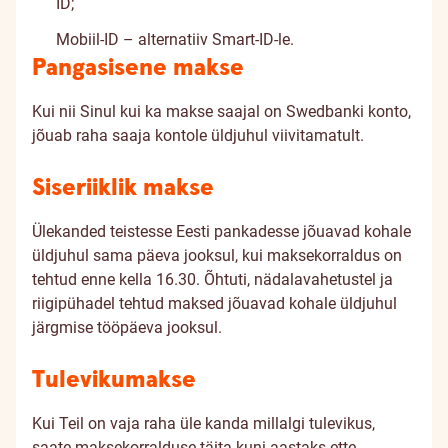
ID;
Mobiil-ID – alternatiiv Smart-ID-le.
Pangasisene makse
Kui nii Sinul kui ka makse saajal on Swedbanki konto,
jõuab raha saaja kontole üldjuhul viivitamatult.
Siseriiklik makse
Ülekanded teistesse Eesti pankadesse jõuavad kohale
üldjuhul sama päeva jooksul, kui maksekorraldus on
tehtud enne kella 16.30. Õhtuti, nädalavahetustel ja
riigipühadel tehtud maksed jõuavad kohale üldjuhul
järgmise tööpäeva jooksul.
Tulevikumakse
Kui Teil on vaja raha üle kanda millalgi tulevikus,
saate maksekorralduse täita kuni aastaks ette.