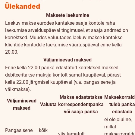
Ülekanded
Maksete laekumine
Laekuv makse eurodes kantakse saaja kontole raha
laekumise arvelduspäeval tingimusel, et saaja andmed on
korrektsed. Muudes valuutades laekuv makse kantakse
klientide kontodele laekumise väärtuspäeval enne kella
20.00.
Väljaminevad maksed
Enne kella 22.00 panka edastatud korrektsed maksed
debiteeritakse maksja kontolt samal kuupäeval, pärast
kella 22.00 järgmisel kuupäeval (v.a. pangasisene ja
välkmakse).
Makse edastatakse
Maksekorrald
Väljaminevad
Valuuta
korrespondentpanka
tuleb panka
maksed
või saaja panka
edastada
ei ole oluline,
millal
Pangasisene
kõik
viivitamatult
maksekorrald