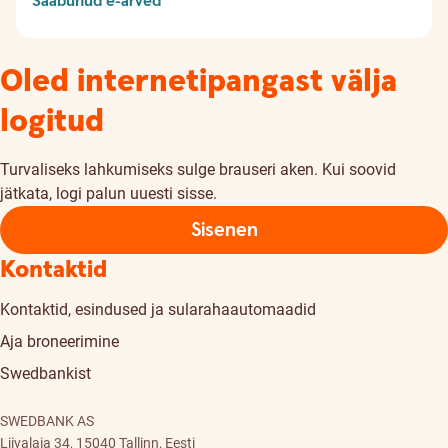
Saabunud e-arved
Oled internetipangast välja
logitud
Turvaliseks lahkumiseks sulge brauseri aken. Kui soovid
jätkata, logi palun uuesti sisse.
Sisenen
Kontaktid
Kontaktid, esindused ja sularahaautomaadid
Aja broneerimine
Swedbankist
SWEDBANK AS
Liivalaia 34, 15040 Tallinn, Eesti