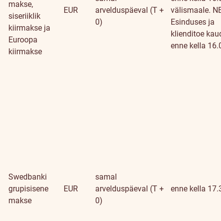
makse,
EUR
arvelduspäeval (T +
välismaale. N
siseriiklik
0)
Esinduses ja
kiirmakse ja
klienditoe kau
Euroopa
enne kella 16.
kiirmakse
Swedbanki
samal
grupisisene
EUR
arvelduspäeval (T +
enne kella 17.
makse
0)