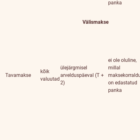
panka
Välismakse
ei ole oluline,
ülejärgmisel
millal
kõik
Tavamakse
arvelduspäeval (T +
maksekorrald
valuutad
2)
on edastatud
panka