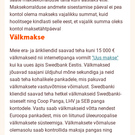
Maksekorralduse andmete sisestamise päeval ei pea
kontol olema makseks vajalikku summat, kuid
hoolitsege kindlasti selle eest, et vajalik summa oleks
kontol maksetähtpäeval
Välkmakse
Meie era- ja ärikliendid saavad teha kuni 15 000 €
välkmakseid nii internetipanga vormilt
"Uus makse"
kui ka uues äpis Swedbank Eestis. Välkmaksed
jõuavad saajani üldjuhul mõne sekundiga ja neid
saab teha kohalikele pankadele, mis pakuvad
välkmaksete vastuvõtmise võimalust. Swedbanki
kliendid saavad teha hetkel välkmakseid Swedbanki-
siseselt ning Coop Panga, LHV ja SEB panga
kontodele. Vastu saab välkmakseid võtta nendest
Euroopa pankadest, mis on liitunud üleeuroopalise
välkmaksete süsteemiga. Välkmaksete võimaluse
olemasolu saab kontrollida maksja pangas ning