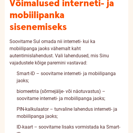
Võimalused interneti- ja
mobiilipanka
sisenemiseks
Soovitame Sul omada nii interneti- kui ka
mobiilipanga jaoks vähemalt kaht
autentimislahendust. Vali lahendused, mis Sinu
vajadustele kõige paremini vastavad:
Smart-ID – soovitame interneti- ja mobiilipanga
jaoks;
biomeetria (sõrmejälje- või näotuvastus) –
soovitame interneti- ja mobiilipanga jaoks;
PIN-kalkulaator – turvaline lahendus interneti- ja
mobiilipanga jaoks;
ID-kaart – soovitame lisaks vormistada ka Smart-