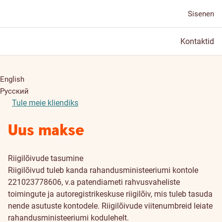
Sisenen
Kontaktid
English
Русский
Tule meie kliendiks
Uus makse
Riigilõivude tasumine
Riigilõivud tuleb kanda rahandusministeeriumi kontole
221023778606, v.a patendiameti rahvusvaheliste
toimingute ja autoregistrikeskuse riigilõiv, mis tuleb tasuda
nende asutuste kontodele. Riigilõivude viitenumbreid leiate
rahandusministeeriumi kodulehelt.