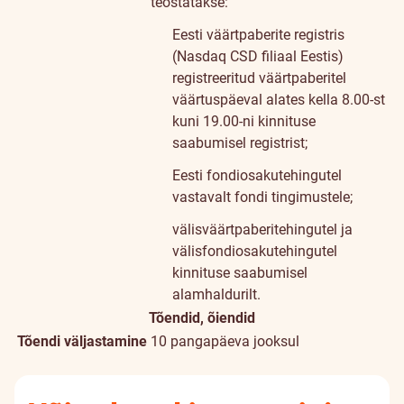
teostatakse:
Eesti väärtpaberite registris
(Nasdaq CSD filiaal Eestis)
registreeritud väärtpaberitel
väärtuspäeval alates kella 8.00-st
kuni 19.00-ni kinnituse
saabumisel registrist;
Eesti fondiosakutehingutel
vastavalt fondi tingimustele;
välisväärtpaberitehingutel ja
välisfondiosakutehingutel
kinnituse saabumisel
alamhaldurilt.
Tõendid, õiendid
Tõendi väljastamine
10 pangapäeva jooksul