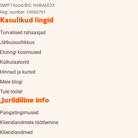
SWIFT kood/BIC: HABAEE2X
Reg. number: 10060701
Kasulikud lingid
Turvalised rahaasjad
Jätkusuutlikkus
Eluringi küsimused
Kalkulaatorid
Hinnad ja kursid
Meie blogi
Tule tööle!
Juriidiline info
Pangatingimused
Kliendiandmete töötlemine
Kliendiandmed