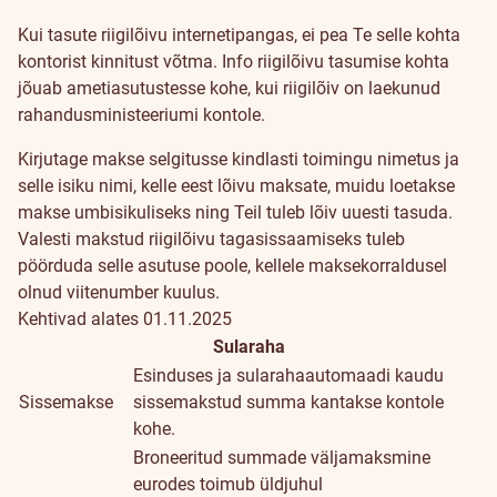
Kui tasute riigilõivu internetipangas, ei pea Te selle kohta
kontorist kinnitust võtma. Info riigilõivu tasumise kohta
jõuab ametiasutustesse kohe, kui riigilõiv on laekunud
rahandusministeeriumi kontole.
Kirjutage makse selgitusse kindlasti toimingu nimetus ja
selle isiku nimi, kelle eest lõivu maksate, muidu loetakse
makse umbisikuliseks ning Teil tuleb lõiv uuesti tasuda.
Valesti makstud riigilõivu tagasissaamiseks tuleb
pöörduda selle asutuse poole, kellele maksekorraldusel
olnud viitenumber kuulus.
Kehtivad alates 01.11.2025
Sularaha
Esinduses ja sularahaautomaadi kaudu
Sissemakse
sissemakstud summa kantakse kontole
kohe.
Broneeritud summade väljamaksmine
eurodes toimub üldjuhul