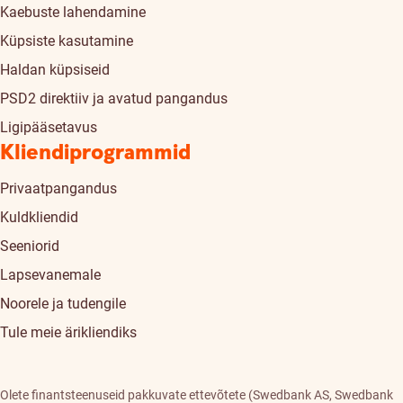
Kaebuste lahendamine
Küpsiste kasutamine
Haldan küpsiseid
PSD2 direktiiv ja avatud pangandus
Ligipääsetavus
Kliendiprogrammid
Privaatpangandus
Kuldkliendid
Seeniorid
Lapsevanemale
Noorele ja tudengile
Tule meie ärikliendiks
Olete finantsteenuseid pakkuvate ettevõtete (Swedbank AS, Swedbank