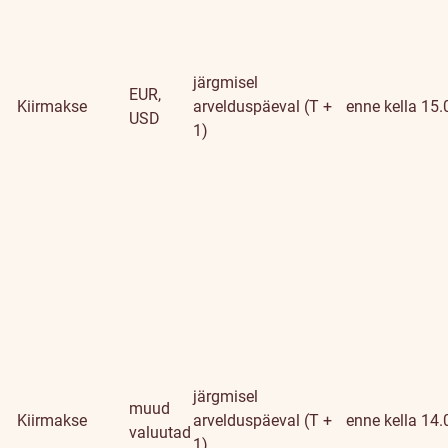
järgmisel
EUR,
Kiirmakse
arvelduspäeval (T +
enne kella 15.
USD
1)
järgmisel
muud
Kiirmakse
arvelduspäeval (T +
enne kella 14.
valuutad
1)