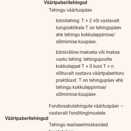
Väärtpaberitehingud
Tehingu väärtuspäev
börsitehing: T + 2 või vastavalt
turupraktikale
T on tehingupäev
ehk tehingu kokkuleppimise/
sõlmimise kuupäev.
börsiväline makseta või makse
vastu tehing: tehingupoolte
kokkuleppel T + 0 kuni T + n
sõltuvalt vastava väärtpaberituru
praktikast.
T on tehingupäev ehk
tehingu kokkuleppimise/
sõlmimise kuupäev.
Fondiosakutehingute väärtuspäev –
vastavalt fonditingimustele.
Väärtpaberitehingud
Tehingu realiseerimiskanded