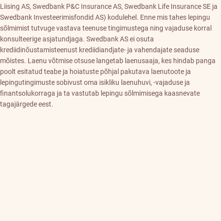
Liising AS, Swedbank P&C Insurance AS, Swedbank Life Insurance SE ja
Swedbank Investeerimisfondid AS) kodulehel. Enne mis tahes lepingu
sõlmimist tutvuge vastava teenuse tingimustega ning vajaduse korral
konsulteerige asjatundjaga. Swedbank AS ei osuta
krediidinõustamisteenust krediidiandjate- ja vahendajate seaduse
mõistes. Laenu võtmise otsuse langetab laenusaaja, kes hindab panga
poolt esitatud teabe ja hoiatuste põhjal pakutava laenutoote ja
lepingutingimuste sobivust oma isikliku laenuhuvi, -vajaduse ja
finantsolukorraga ja ta vastutab lepingu sõlmimisega kaasnevate
tagajärgede eest.