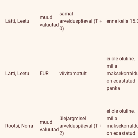
samal
muud
Lätti, Leetu
arvelduspäeval (T +
enne kella 15.
valuutad
0)
ei ole oluline,
millal
Lätti, Leetu
EUR
viivitamatult
maksekorrald
on edastatud
panka
ei ole oluline,
ülejärgmisel
millal
muud
Rootsi, Norra
arvelduspäeval (T +
maksekorrald
valuutad
2)
on edastatud