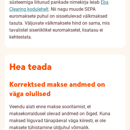
süsteemiga liitunud pankade nimekirja leiab
Eba
Clearing kodulehelt
. Nii nagu muude SEPA
euromaksete puhul on sissetulevad välkmaksed
tasuta. Väljuvate välkmaksete hind on sama, mis
tavalistel siseriiklikel euromaksetel, lisatasu ei
kehtestata.
Hea teada
Korrektsed makse andmed on
väga olulised
Veendu alati enne makse sooritamist, et
maksekorraldusel olevad andmed on õiged. Kuna
maksed liiguvad tänapäeval väga kiiresti, ei ole
maksete tühistamine üldjuhul võimalik.