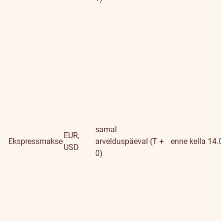
samal
EUR,
Ekspressmakse
arvelduspäeval (T +
enne kella 14.
USD
0)