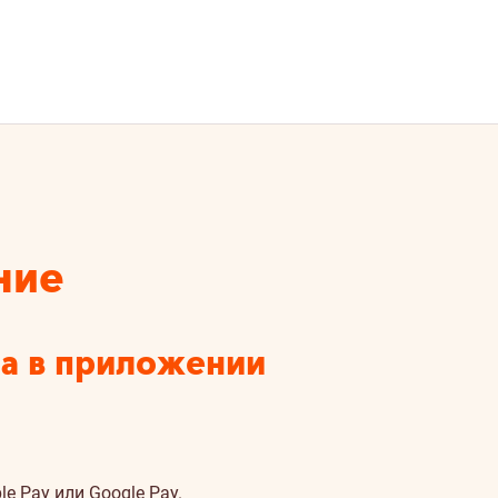
ние
а в приложении
e Pay или Google Pay.