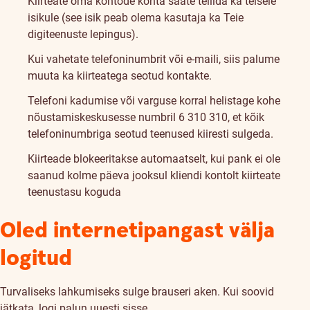
Kiirteate oma kontode kohta saate tellida ka teisele
isikule (see isik peab olema kasutaja ka Teie
digiteenuste lepingus).
Kui vahetate telefoninumbrit või e-maili, siis palume
muuta ka kiirteatega seotud kontakte.
Telefoni kadumise või varguse korral helistage kohe
nõustamiskeskusesse numbril 6 310 310, et kõik
telefoninumbriga seotud teenused kiiresti sulgeda.
Kiirteade blokeeritakse automaatselt, kui pank ei ole
saanud kolme päeva jooksul kliendi kontolt kiirteate
teenustasu koguda
Oled internetipangast välja
logitud
Turvaliseks lahkumiseks sulge brauseri aken. Kui soovid
jätkata, logi palun uuesti sisse.