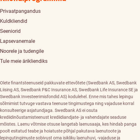
Privaatpangandus
Kuldkliendid
Seeniorid
Lapsevanemale
Noorele ja tudengile
Tule meie ärikliendiks
Olete finantsteenuseid pakkuvate ettevõtete (Swedbank AS, Swedbank
Liising AS, Swedbank P&C Insurance AS, Swedbank Life Insurance SE ja
Swedbank Investeerimisfondid AS) kodulehel. Enne mis tahes lepingu
sõlmimist tutvuge vastava teenuse tingimustega ning vajaduse korral
konsulteerige asjatundjaga. Swedbank AS ei osuta
krediidinõustamisteenust krediidiandjate- ja vahendajate seaduse
mõistes. Laenu võtmise otsuse langetab laenusaaja, kes hindab panga
poolt esitatud teabe ja hoiatuste põhjal pakutava laenutoote ja
lepingutingimuste sobivust oma isikliku laenuhuvi, -vajaduse ja