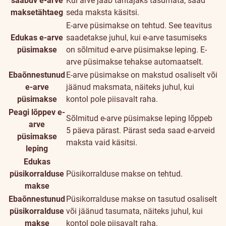
saabuv e-arve
Kui arve jääb tähtajaks tasumata, saad
maksetähtaeg
seda maksta käsitsi.
E-arve püsimakse on tehtud. See teavitus
Edukas e-arve
saadetakse juhul, kui e-arve tasumiseks
püsimakse
on sõlmitud e-arve püsimakse leping. E-
arve püsimakse tehakse automaatselt.
Ebaõnnestunud
E-arve püsimakse on makstud osaliselt või
e-arve
jäänud maksmata, näiteks juhul, kui
püsimakse
kontol pole piisavalt raha.
Peagi lõppev e-
Sõlmitud e-arve püsimakse leping lõppeb
arve
5 päeva pärast. Pärast seda saad e-arveid
püsimakse
maksta vaid käsitsi.
leping
Edukas
püsikorralduse
Püsikorralduse makse on tehtud.
makse
Ebaõnnestunud
Püsikorralduse makse on tasutud osaliselt
püsikorralduse
või jäänud tasumata, näiteks juhul, kui
makse
kontol pole piisavalt raha.