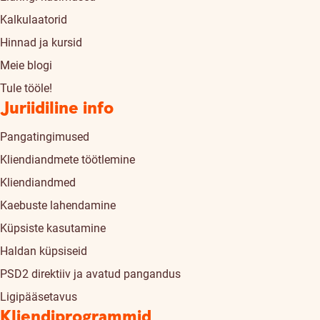
Kalkulaatorid
Hinnad ja kursid
Meie blogi
Tule tööle!
Juriidiline info
Pangatingimused
Kliendiandmete töötlemine
Kliendiandmed
Kaebuste lahendamine
Küpsiste kasutamine
Haldan küpsiseid
PSD2 direktiiv ja avatud pangandus
Ligipääsetavus
Kliendiprogrammid