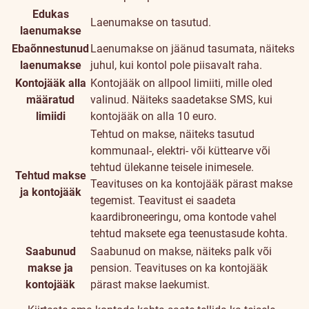
Edukas
Laenumakse on tasutud.
laenumakse
Ebaõnnestunud
Laenumakse on jäänud tasumata, näiteks
laenumakse
juhul, kui kontol pole piisavalt raha.
Kontojääk alla
Kontojääk on allpool limiiti, mille oled
määratud
valinud. Näiteks saadetakse SMS, kui
limiidi
kontojääk on alla 10 euro.
Tehtud on makse, näiteks tasutud
kommunaal-, elektri- või küttearve või
tehtud ülekanne teisele inimesele.
Tehtud makse
Teavituses on ka kontojääk pärast makse
ja kontojääk
tegemist. Teavitust ei saadeta
kaardibroneeringu, oma kontode vahel
tehtud maksete ega teenustasude kohta.
Saabunud
Saabunud on makse, näiteks palk või
makse ja
pension. Teavituses on ka kontojääk
kontojääk
pärast makse laekumist.