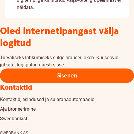
digitempliga kinnitatud väljavõttel grupeerimist ei
näidata.
Oled internetipangast välja
logitud
Turvaliseks lahkumiseks sulge brauseri aken. Kui soovid
jätkata, logi palun uuesti sisse.
Sisenen
Kontaktid
Kontaktid, esindused ja sularahaautomaadid
Aja broneerimine
Swedbankist
SWEDBANK AS