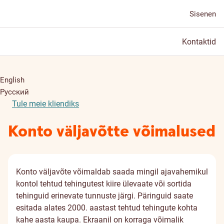
Sisenen
Kontaktid
English
Русский
Tule meie kliendiks
Konto väljavõtte võimalused
Konto väljavõte võimaldab saada mingil ajavahemikul
kontol tehtud tehingutest kiire ülevaate või sortida
tehinguid erinevate tunnuste järgi. Päringuid saate
esitada alates 2000. aastast tehtud tehingute kohta
kahe aasta kaupa. Ekraanil on korraga võimalik