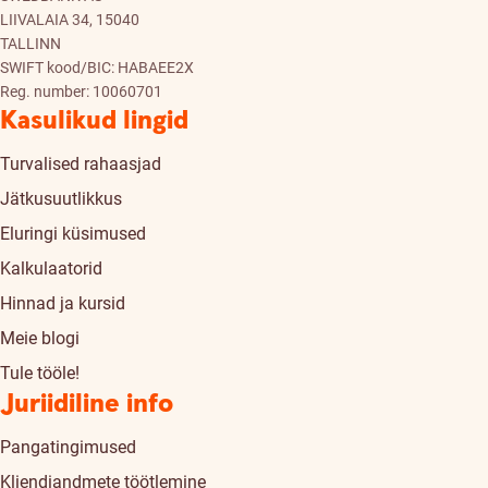
LIIVALAIA 34, 15040
TALLINN
SWIFT kood/BIC: HABAEE2X
Reg. number: 10060701
Kasulikud lingid
Turvalised rahaasjad
Jätkusuutlikkus
Eluringi küsimused
Kalkulaatorid
Hinnad ja kursid
Meie blogi
Tule tööle!
Juriidiline info
Pangatingimused
Kliendiandmete töötlemine