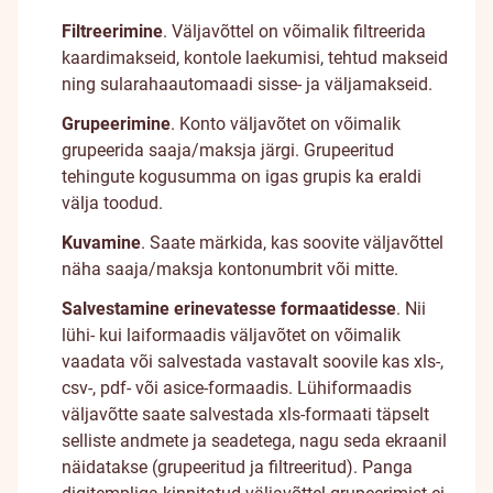
Filtreerimine
. Väljavõttel on võimalik filtreerida
kaardimakseid, kontole laekumisi, tehtud makseid
ning sularahaautomaadi sisse- ja väljamakseid.
Grupeerimine
. Konto väljavõtet on võimalik
grupeerida saaja/maksja järgi. Grupeeritud
tehingute kogusumma on igas grupis ka eraldi
välja toodud.
Kuvamine
. Saate märkida, kas soovite väljavõttel
näha saaja/maksja kontonumbrit või mitte.
Salvestamine erinevatesse formaatidesse
. Nii
lühi- kui laiformaadis väljavõtet on võimalik
vaadata või salvestada vastavalt soovile kas xls-,
csv-, pdf- või asice-formaadis. Lühiformaadis
väljavõtte saate salvestada xls-formaati täpselt
selliste andmete ja seadetega, nagu seda ekraanil
näidatakse (grupeeritud ja filtreeritud). Panga