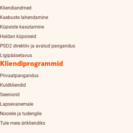
Kliendiandmed
Kaebuste lahendamine
Küpsiste kasutamine
Haldan küpsiseid
PSD2 direktiiv ja avatud pangandus
Ligipääsetavus
Kliendiprogrammid
Privaatpangandus
Kuldkliendid
Seeniorid
Lapsevanemale
Noorele ja tudengile
Tule meie ärikliendiks