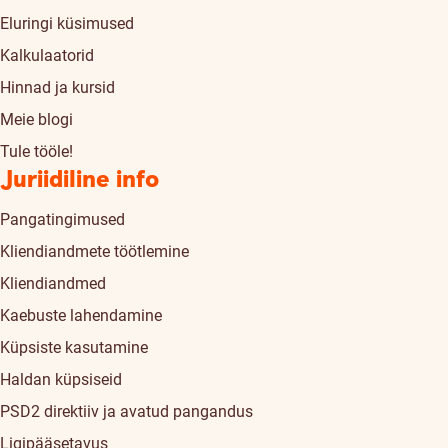
Eluringi küsimused
Kalkulaatorid
Hinnad ja kursid
Meie blogi
Tule tööle!
Juriidiline info
Pangatingimused
Kliendiandmete töötlemine
Kliendiandmed
Kaebuste lahendamine
Küpsiste kasutamine
Haldan küpsiseid
PSD2 direktiiv ja avatud pangandus
Ligipääsetavus