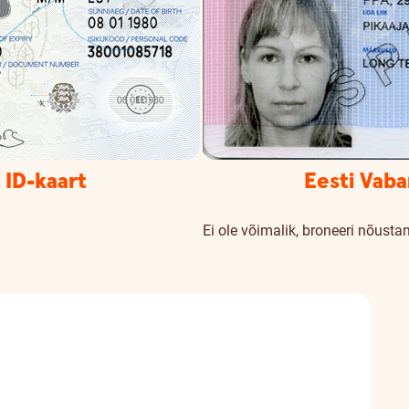
i ID-kaart
Eesti Vaba
Ei ole võimalik,
broneeri nõusta