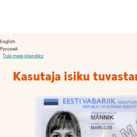
English
Русский
Tule meie kliendiks
Kasutaja isiku tuvast