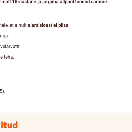
emalt 18-aastane ja järgima allpool toodud samme.
hele, et ainult
elamisloast
ei piisa
.
jaga.
velarvutit.
e teha.
5).
gitud