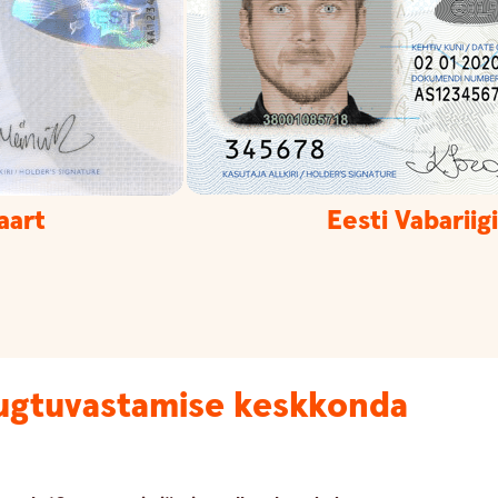
aart
Eesti Vabariig
ugtuvastamise keskkonda