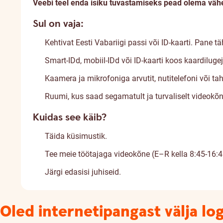
Veebi teel enda isiku tuvastamiseks pead olema väh
Sul on vaja:
Kehtivat Eesti Vabariigi passi või
ID-kaarti
. Pane tä
Smart-IDd, mobiil-IDd või ID-kaarti koos kaardiluge
Kaamera ja mikrofoniga arvutit, nutitelefoni või tah
Ruumi, kus saad segamatult ja turvaliselt videokõn
Kuidas see käib?
Täida küsimustik.
Tee meie töötajaga videokõne (E–R kella 8:45-16:4
Järgi edasisi juhiseid.
Oled internetipangast välja lo