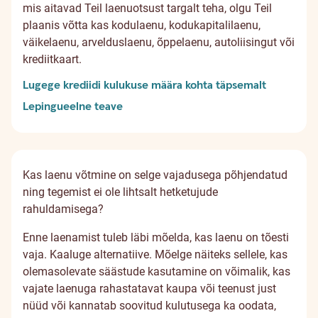
mis aitavad Teil laenuotsust targalt teha, olgu Teil
plaanis võtta kas kodulaenu, kodukapitalilaenu,
väikelaenu, arvelduslaenu, õppelaenu, autoliisingut või
krediitkaart.
Lugege krediidi kulukuse määra kohta täpsemalt
Lepingueelne teave
Kas laenu võtmine on selge vajadusega põhjendatud
ning tegemist ei ole lihtsalt hetketujude
rahuldamisega?
Enne laenamist tuleb läbi mõelda, kas laenu on tõesti
vaja. Kaaluge alternatiive. Mõelge näiteks sellele, kas
olemasolevate säästude kasutamine on võimalik, kas
vajate laenuga rahastatavat kaupa või teenust just
nüüd või kannatab soovitud kulutusega ka oodata,