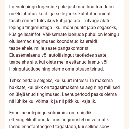
Laenulepingu lugemine pole just maailma toredaim
meelelahutus, kuid iga selle jaoks kulutatud minut
tasub ennast tulevikus kuhjaga ära. Tutvuge alati
lepingu tingimustega - kui mõni punkt jääb segaseks,
küsige lisainfot. Väiksemate laenude puhul on lepingu
olulisemad tingimused koondatud ka eraldi
teabelehele, mille saate pangakontorist.
Eluasemelaenu või autoliisingut taotledes saate
teabelehe siis, kui olete meile esitanud laenu- või
liisingutaotluse ning oleme oma otsuse teinud.
Tehke endale selgeks, kui suurt intressi Te maksma
hakkate, kui pikk on tagasimaksmise aeg ning millised
on ülejäänud tingimused. Laenuperiood peaks olema
nii lühike kui võimalik ja nii pikk kui vajalik.
Enne laenulepingu sõlmimist on mõistlik
ettenägelikult uurida, mis tingimustel on võimalik
laenu ennetähtaegselt tagastada, kui selline soov