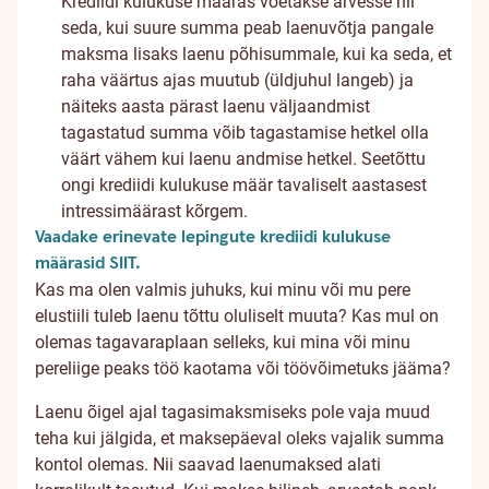
Krediidi kulukuse määras võetakse arvesse nii
seda, kui suure summa peab laenuvõtja pangale
maksma lisaks laenu põhisummale, kui ka seda, et
raha väärtus ajas muutub (üldjuhul langeb) ja
näiteks aasta pärast laenu väljaandmist
tagastatud summa võib tagastamise hetkel olla
väärt vähem kui laenu andmise hetkel. Seetõttu
ongi krediidi kulukuse määr tavaliselt aastasest
intressimäärast kõrgem.
Vaadake erinevate lepingute krediidi kulukuse
määrasid SIIT.
Kas ma olen valmis juhuks, kui minu või mu pere
elustiili tuleb laenu tõttu oluliselt muuta? Kas mul on
olemas tagavaraplaan selleks, kui mina või minu
pereliige peaks töö kaotama või töövõimetuks jääma?
Laenu õigel ajal tagasimaksmiseks pole vaja muud
teha kui jälgida, et maksepäeval oleks vajalik summa
kontol olemas. Nii saavad laenumaksed alati