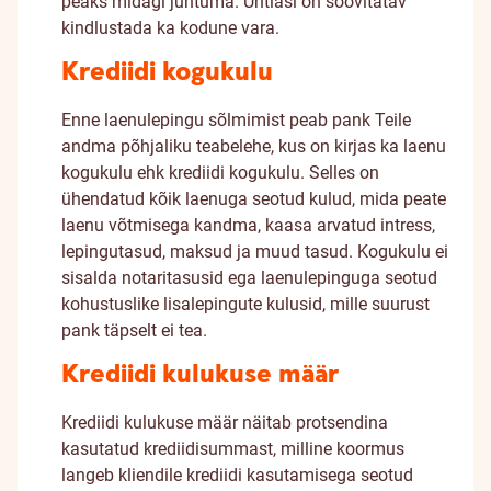
peaks midagi juhtuma. Ühtlasi on soovitatav
kindlustada ka kodune vara.
Krediidi kogukulu
Enne laenulepingu sõlmimist peab pank Teile
andma põhjaliku teabelehe, kus on kirjas ka laenu
kogukulu ehk krediidi kogukulu. Selles on
ühendatud kõik laenuga seotud kulud, mida peate
laenu võtmisega kandma, kaasa arvatud intress,
lepingutasud, maksud ja muud tasud. Kogukulu ei
sisalda notaritasusid ega laenulepinguga seotud
kohustuslike lisalepingute kulusid, mille suurust
pank täpselt ei tea.
Krediidi kulukuse määr
Krediidi kulukuse määr näitab protsendina
kasutatud krediidisummast, milline koormus
langeb kliendile krediidi kasutamisega seotud