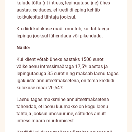
kulude tõttu (nt intress, lepingutasu jne) ühes
aastas, eeldades, et krediidileping kehtib
kokkulepitud tähtaja jooksul.
Krediidi kulukuse määr muutub, kui tähtaega
lepingu jooksul lühendada või pikendada.
Näide:
Kui klient võtab üheks aastaks 1500 eurot
väikelaenu intressimääraga 17,5% aastas ja
lepingutasuga 35 eurot ning maksab laenu tagasi
igakuiste annuiteetmaksetena, on tema krediidi
kulukuse määr 20,54%.
Laenu tagasimaksmine annuiteetmaksetena
tähendab, et laenu kuumakse on kogu laenu
tähtaja jooksul ühesuurune, sõltudes ainult
intressimäära muutumisest.