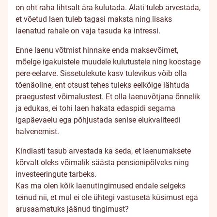
on oht raha lihtsalt ära kulutada. Alati tuleb arvestada,
et võetud laen tuleb tagasi maksta ning lisaks
laenatud rahale on vaja tasuda ka intressi.
Enne laenu võtmist hinnake enda maksevõimet,
mõelge igakuistele muudele kulutustele ning koostage
pere-eelarve. Sissetulekute kasv tulevikus võib olla
tõenäoline, ent otsust tehes tuleks eelkõige lähtuda
praegustest võimalustest. Et olla laenuvõtjana õnnelik
ja edukas, ei tohi laen hakata edaspidi segama
igapäevaelu ega põhjustada senise elukvaliteedi
halvenemist.
Kindlasti tasub arvestada ka seda, et laenumaksete
kõrvalt oleks võimalik säästa pensionipõlveks ning
investeeringute tarbeks.
Kas ma olen kõik laenutingimused endale selgeks
teinud nii, et mul ei ole ühtegi vastuseta küsimust ega
arusaamatuks jäänud tingimust?