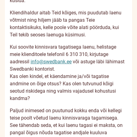
küsida.
Kliendihaldur aitab Teid kõiges, mis puudutab laenu
võtmist ning hiljem jääb ta pangas Teie
kontaktisikuks, kelle poole võite alati pöörduda, kui
Teil tekib seoses laenuga küsimusi.
Kui soovite kinnisvara tagatisega laenu, helistage
meie klienditoele telefonil 6 310 310, kirjutage
aadressil
info@swedbank.ee
või astuge läbi lähimast
Swedbanki kontorist.
Kas olen kindel, et käendamine ja/või tagatise
andmine on õige otsus? Kas olen tutvunud kõigi
seotud riskidega ning valmis vajadusel kohustusi
kandma?
Paljud inimesed on puutunud kokku enda või kellegi
teise poolt võetud laenu kinnisvaraga tagamisega.
See tähendab seda, et kui laenu tagasi ei maksta, on
pangal õigus nõuda tagatise andjale kuuluva