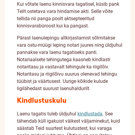
Kui võtate laenu kinnisvara tagatisel, küsib pank
Teilt ostetava vara hindamise akti. Selle võite
tellida nii panga poolt aktsepteeritud
kinnisvarabüroost kui ka pangast.
Pärast laenulepingu allkirjastamist sõlmitakse
vara ostu-müügi leping notari juures ning üldjuhul
pannakse vara laenu tagatiseks panti.
Notariaalsete tehingutega kaasneb kindlasti
notaritasu ja vastavalt tehingule ka riigilõiv.
Notaritasu ja riigilõivu suurus olenevad tehingu
tüübist ja väärtusest. Uurige kõikide kulude
ligilähedast suurust laenuhaldurilt.
Kindlustuskulu
Laenu tagatis tuleb üldjuhul
kindlustada
. See
tähendab küll igakuist väikest väljaminekut, kuid
säästab Teid suurtest kulutustest, kui varaga