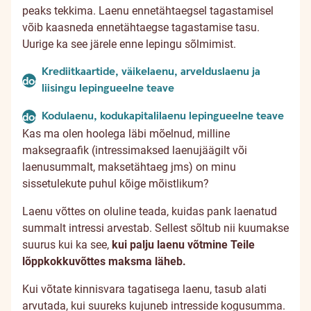
peaks tekkima. Laenu ennetähtaegsel tagastamisel
võib kaasneda ennetähtaegse tagastamise tasu.
Uurige ka see järele enne lepingu sõlmimist.
Krediitkaartide, väikelaenu, arvelduslaenu ja
document
liisingu lepingueelne teave
Kodulaenu, kodukapitalilaenu lepingueelne teave
document
Kas ma olen hoolega läbi mõelnud, milline
maksegraafik (intressimaksed laenujäägilt või
laenusummalt, maksetähtaeg jms) on minu
sissetulekute puhul kõige mõistlikum?
Laenu võttes on oluline teada, kuidas pank laenatud
summalt intressi arvestab. Sellest sõltub nii kuumakse
suurus kui ka see,
kui palju laenu võtmine Teile
lõppkokkuvõttes maksma läheb.
Kui võtate kinnisvara tagatisega laenu, tasub alati
arvutada, kui suureks kujuneb intresside kogusumma.