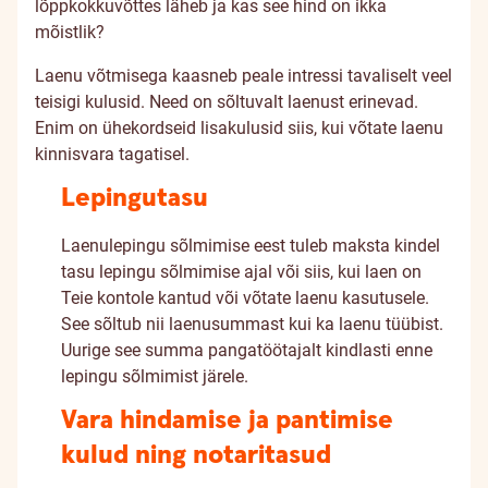
lõppkokkuvõttes läheb ja kas see hind on ikka
mõistlik?
Laenu võtmisega kaasneb peale intressi tavaliselt veel
teisigi kulusid. Need on sõltuvalt laenust erinevad.
Enim on ühekordseid lisakulusid siis, kui võtate laenu
kinnisvara tagatisel.
Lepingutasu
Laenulepingu sõlmimise eest tuleb maksta kindel
tasu lepingu sõlmimise ajal või siis, kui laen on
Teie kontole kantud või võtate laenu kasutusele.
See sõltub nii laenusummast kui ka laenu tüübist.
Uurige see summa pangatöötajalt kindlasti enne
lepingu sõlmimist järele.
Vara hindamise ja pantimise
kulud ning notaritasud