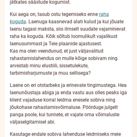
jätkates säästude kogumist.
Kui aega on, tasub ostu tegemiseks enne
raha
koguda
. Laenuga kaasnevad alati kulud ja kui jõuate
laenu tagasi maksta, siis ilmselt suudate vajaminevat
raha ka koguda. Kõik sõltub loomulikult vajalikust
laenusummast ja Teie plaanide ajastusest.
Kas ma olen veendunud, et just väljavalitud
rahastamislahendus on mulle kõige sobivam ning
arvestab minu elustiili, sissetulekute,
tarbimisharjumuste ja muu sellisega?
Laene on eri otstarbeks ja erinevate tingimustega. Hea
laenunõustaja abiga ja enda vastu aus olles peaks iga
klient vajaduse korral leidma enesele sobiva ning
jõukohase rahastamisvõimaluse. Pöörduge julgelt
panga poole, kui tunnete, et vajate oma võimaluste
väljaselgitamisel abi.
Kasutage endale sobiva lahenduse leidmiseks meie