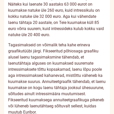
Näiteks kui laenate 30 aastaks 63 000 eurot on
kuumakse natuke üle 260 euro, kuid intressikulu on
kokku natuke üle 32 000 euro. Aga kui vähendate
laenu tähtaja 20 aastale, on Teie kuumakse küll 85
euro võrra suurem, kuid intressideks kulub kokku vaid
natuke üle 20 400 euro.
Tagasimakseid on võimalik teha kahe erineva
graafikutüübi järgi. Fikseeritud põhiosaga graafiku
alusel laenu tagasimaksmine tähendab, et
laenutähtaja alguses on kuumaksed suuremate
intressimaksete tõttu kopsakamad, laenu lõpu poole
aga intressimaksed kahanevad, mistõttu väheneb ka
kuumakse suurus. Annuiteetgraafik tähendab, et laenu
kuumakse on kogu laenu tähtaja jooksul ühesuurune,
sõltudes ainult intressimäära muutumisest.
Fikseeritud kuumaksega annuiteetgraafikuga pikeneb
või lüheneb laenutähtaeg sõltuvalt sellest, kuidas
muutub Euribor.