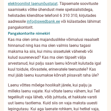
elektroonilist laenunõustajat
. Täpsemate soovituste
saamiseks võtke ühendust meie spetsialistidega,
helistades klienditoe telefonil 6 310 310, kirjutades
aadressile
info@swedbank.ee
või külastades lähimat
pangakontorit.
Pangakontorite nimekiri
Kas ma olen oma majanduslikke võimalusi reaalselt
hinnanud ning kas ma olen valmis laenu tagasi
maksma ka siis, kui minu sissetulek väheneb või
kulud suurenevad? Kas ma olen täpselt välja
arvestanud, kui palju saan laenu kõrvalt kulutada igal
kuul toidule, rõivastele, erinevatele teenustele? Kas
mul jääb laenu kuumakse kõrvalt piisavalt raha üle?
Laenu võttes mõelge hoolikalt järele, kui palju ja
milleks laenu vajate. Kui võtate laenu vähem, kui Teil
tegelikult vaja läheb, võib juhtuda, et hakkate varsti
uut laenu taotlema. Kuid siis on vaja maksta uuesti
lepingutasu. Kui aga laenate rohkem, kui hetkel vaja,