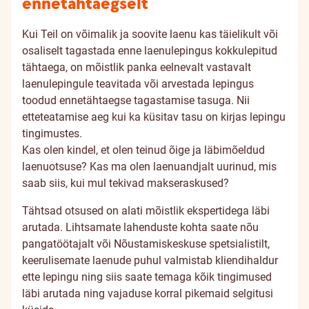
ennetähtaegselt
Kui Teil on võimalik ja soovite laenu kas täielikult või
osaliselt tagastada enne laenulepingus kokkulepitud
tähtaega, on mõistlik panka eelnevalt vastavalt
laenulepingule teavitada või arvestada lepingus
toodud ennetähtaegse tagastamise tasuga. Nii
etteteatamise aeg kui ka küsitav tasu on kirjas lepingu
tingimustes.
Kas olen kindel, et olen teinud õige ja läbimõeldud
laenuotsuse? Kas ma olen laenuandjalt uurinud, mis
saab siis, kui mul tekivad makseraskused?
Tähtsad otsused on alati mõistlik ekspertidega läbi
arutada. Lihtsamate lahenduste kohta saate nõu
pangatöötajalt või Nõustamiskeskuse spetsialistilt,
keerulisemate laenude puhul valmistab kliendihaldur
ette lepingu ning siis saate temaga kõik tingimused
läbi arutada ning vajaduse korral pikemaid selgitusi