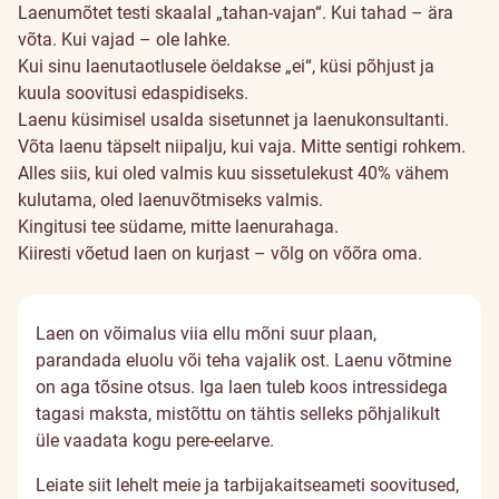
Laenumõtet testi skaalal „tahan-vajan“. Kui tahad – ära
võta. Kui vajad – ole lahke.
Kui sinu laenutaotlusele öeldakse „ei“, küsi põhjust ja
kuula soovitusi edaspidiseks.
Laenu küsimisel usalda sisetunnet ja laenukonsultanti.
Võta laenu täpselt niipalju, kui vaja. Mitte sentigi rohkem.
Alles siis, kui oled valmis kuu sissetulekust 40% vähem
kulutama, oled laenuvõtmiseks valmis.
Kingitusi tee südame, mitte laenurahaga.
Kiiresti võetud laen on kurjast – võlg on võõra oma.
Laen on võimalus viia ellu mõni suur plaan,
parandada eluolu või teha vajalik ost. Laenu võtmine
on aga tõsine otsus. Iga laen tuleb koos intressidega
tagasi maksta, mistõttu on tähtis selleks põhjalikult
üle vaadata kogu pere-eelarve.
Leiate siit lehelt meie ja tarbijakaitseameti soovitused,