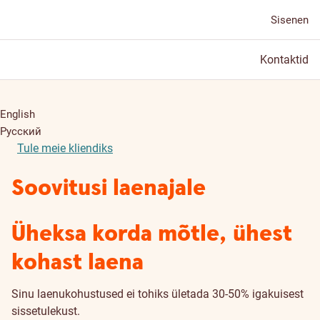
Sisenen
Kontaktid
English
Русский
Tule meie kliendiks
Soovitusi laenajale
Üheksa korda mõtle, ühest
kohast laena
Sinu laenukohustused ei tohiks ületada 30-50% igakuisest
sissetulekust.