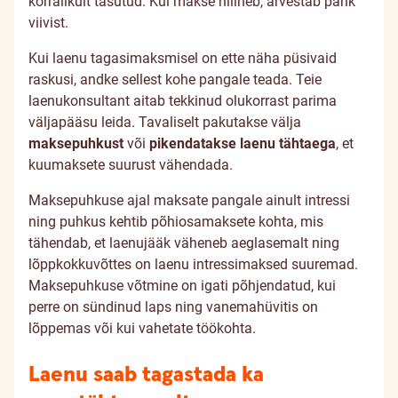
korralikult tasutud. Kui makse hilineb, arvestab pank
viivist.
Kui laenu tagasimaksmisel on ette näha püsivaid
raskusi, andke sellest kohe pangale teada. Teie
laenukonsultant aitab tekkinud olukorrast parima
väljapääsu leida. Tavaliselt pakutakse välja
maksepuhkust
või
pikendatakse laenu tähtaega
, et
kuumaksete suurust vähendada.
Maksepuhkuse ajal maksate pangale ainult intressi
ning puhkus kehtib põhiosamaksete kohta, mis
tähendab, et laenujääk väheneb aeglasemalt ning
lõppkokkuvõttes on laenu intressimaksed suuremad.
Maksepuhkuse võtmine on igati põhjendatud, kui
perre on sündinud laps ning vanemahüvitis on
lõppemas või kui vahetate töökohta.
Laenu saab tagastada ka