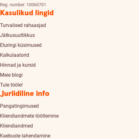
Reg. number: 10060701
Kasulikud lingid
Turvalised rahaasjad
Jätkusuutlikkus
Eluringi küsimused
Kalkulaatorid
Hinnad ja kursid
Meie blogi
Tule tööle!
Juriidiline info
Pangatingimused
Kliendiandmete töötlemine
Kliendiandmed
Kaebuste lahendamine