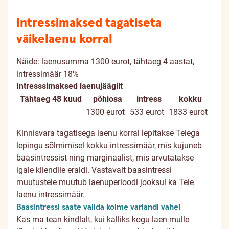
Intressimaksed tagatiseta
väikelaenu korral
Näide: laenusumma 1300 eurot, tähtaeg 4 aastat,
intressimäär 18%
Intresssimaksed laenujäägilt
Tähtaeg 48 kuud
põhiosa
intress
kokku
1300 eurot
533 eurot
1833 eurot
Kinnisvara tagatisega laenu korral lepitakse Teiega
lepingu sõlmimisel kokku intressimäär, mis kujuneb
baasintressist ning marginaalist, mis arvutatakse
igale kliendile eraldi. Vastavalt baasintressi
muutustele muutub laenuperioodi jooksul ka Teie
laenu intressimäär.
Baasintressi saate valida kolme variandi vahel
Kas ma tean kindlalt, kui kalliks kogu laen mulle