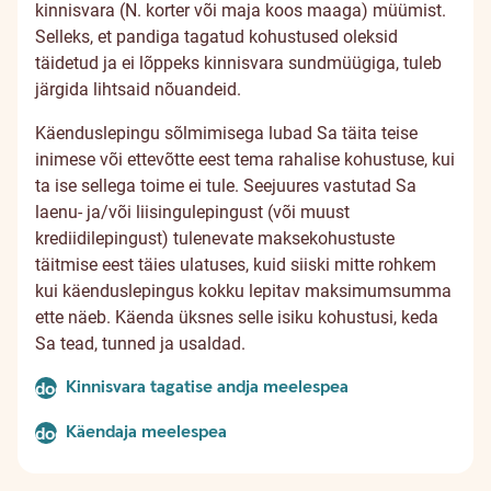
kinnisvara (N. korter või maja koos maaga) müümist.
Selleks, et pandiga tagatud kohustused oleksid
täidetud ja ei lõppeks kinnisvara sundmüügiga, tuleb
järgida lihtsaid nõuandeid.
Käenduslepingu sõlmimisega lubad Sa täita teise
inimese või ettevõtte eest tema rahalise kohustuse, kui
ta ise sellega toime ei tule. Seejuures vastutad Sa
laenu- ja/või liisingulepingust (või muust
krediidilepingust) tulenevate maksekohustuste
täitmise eest täies ulatuses, kuid siiski mitte rohkem
kui käenduslepingus kokku lepitav maksimumsumma
ette näeb. Käenda üksnes selle isiku kohustusi, keda
Sa tead, tunned ja usaldad.
Kinnisvara tagatise andja meelespea
document
Käendaja meelespea
document