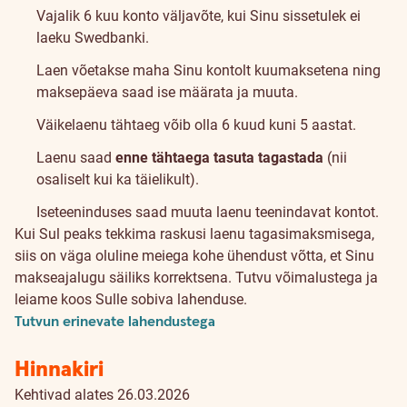
Vajalik 6 kuu konto väljavõte, kui Sinu sissetulek ei
laeku Swedbanki.
Laen võetakse maha Sinu kontolt kuumaksetena ning
maksepäeva saad ise määrata ja muuta.
Väikelaenu tähtaeg võib olla 6 kuud kuni 5 aastat.
Laenu saad
enne tähtaega tasuta tagastada
(nii
osaliselt kui ka täielikult).
Iseteeninduses saad muuta laenu teenindavat kontot.
Kui Sul peaks tekkima raskusi laenu tagasimaksmisega,
siis on väga oluline meiega kohe ühendust võtta, et Sinu
makseajalugu säiliks korrektsena. Tutvu võimalustega ja
leiame koos Sulle sobiva lahenduse.
Tutvun erinevate lahendustega
Hinnakiri
Kehtivad alates 26.03.2026