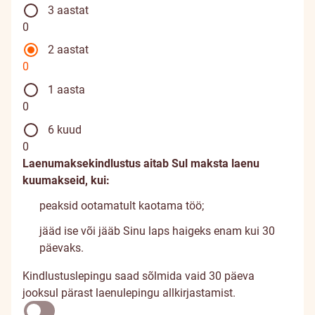
3 aastat
0
2 aastat
0
1 aasta
0
6 kuud
0
Laenumaksekindlustus aitab Sul maksta laenu
kuumakseid, kui:
peaksid ootamatult kaotama töö;
jääd ise või jääb Sinu laps haigeks enam kui 30
päevaks.
Kindlustuslepingu saad sõlmida vaid 30 päeva
jooksul pärast laenulepingu allkirjastamist.