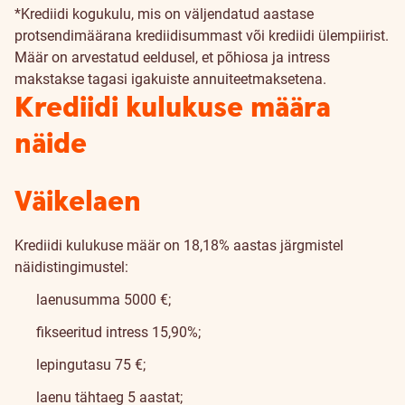
*Krediidi kogukulu, mis on väljendatud aastase
protsendimäärana krediidisummast või krediidi ülempiirist.
Määr on arvestatud eeldusel, et põhiosa ja intress
makstakse tagasi igakuiste annuiteetmaksetena.
Krediidi kulukuse määra
näide
Väikelaen
Krediidi kulukuse määr on 18,18% aastas järgmistel
näidistingimustel:
laenusumma 5000 €;
fikseeritud intress 15,90%;
lepingutasu 75 €;
laenu tähtaeg 5 aastat;