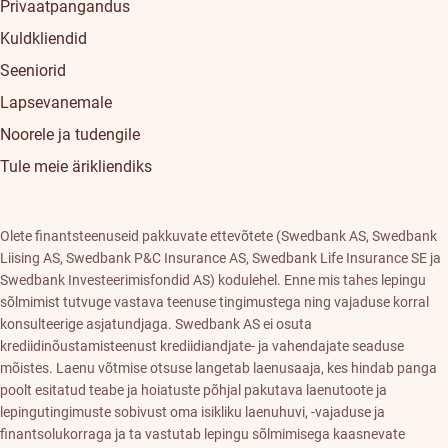
Privaatpangandus
Kuldkliendid
Seeniorid
Lapsevanemale
Noorele ja tudengile
Tule meie ärikliendiks
Olete finantsteenuseid pakkuvate ettevõtete (Swedbank AS, Swedbank
Liising AS, Swedbank P&C Insurance AS, Swedbank Life Insurance SE ja
Swedbank Investeerimisfondid AS) kodulehel. Enne mis tahes lepingu
sõlmimist tutvuge vastava teenuse tingimustega ning vajaduse korral
konsulteerige asjatundjaga. Swedbank AS ei osuta
krediidinõustamisteenust krediidiandjate- ja vahendajate seaduse
mõistes. Laenu võtmise otsuse langetab laenusaaja, kes hindab panga
poolt esitatud teabe ja hoiatuste põhjal pakutava laenutoote ja
lepingutingimuste sobivust oma isikliku laenuhuvi, -vajaduse ja
finantsolukorraga ja ta vastutab lepingu sõlmimisega kaasnevate