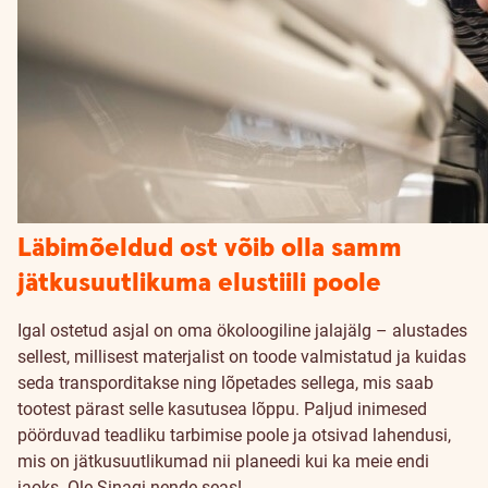
Läbimõeldud ost võib olla samm
jätkusuutlikuma elustiili poole
Igal ostetud asjal on oma ökoloogiline jalajälg – alustades
sellest, millisest materjalist on toode valmistatud ja kuidas
seda transporditakse ning lõpetades sellega, mis saab
tootest pärast selle kasutusea lõppu. Paljud inimesed
pöörduvad teadliku tarbimise poole ja otsivad lahendusi,
mis on jätkusuutlikumad nii planeedi kui ka meie endi
jaoks. Ole Sinagi nende seas!