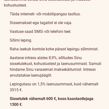
kohustustest.
Täida interneti- või mobiilipangas taotlus.
Sissemakset ega tagatist ei ole vaja.
Vastuse saad SMSi või telefoni teel.
Sõlmi leping.
Raha laekub kontole kohe pärast lepingu sõlmimist.
Aastane intress alates 8,9%, sõltudes Sinu
sissetulekust, kohustustest ja laenusummast. Samuti
hindame Sinu varasemat maksekäitumist. Intressi
arvutatakse laenujäägilt.
Lepingutasu on 1,5% laenusummast, kuid vähemalt
35
15
€.
Sissetulek vähemalt 600 €, koos kaastaotlejaga
1300 €
.