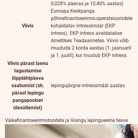
0,028% päevas ja 10,40% aastas)
Euroopa Keskpanga
põhirefinantseerimis-operatsioonidele
Viivis
kohaldatav intressimäär (EKP
intress). EKP intress avaldatakse
Ametlikes Teadaannetes. Viivis võib
muutuda 2 korda aastas (1. jaanuaril
ja 1. juulil), kui muutub EKP intress.
Viivis pärast laenu
tagastamise
lõpptähtpäeva
saabumist (sh.
lepingujärgne intressimäär aastas
pärast lepingu
pangapoolset
ülesütlemist)
Väikefinantseerimistoodete ja liisingu lepingueelne teave