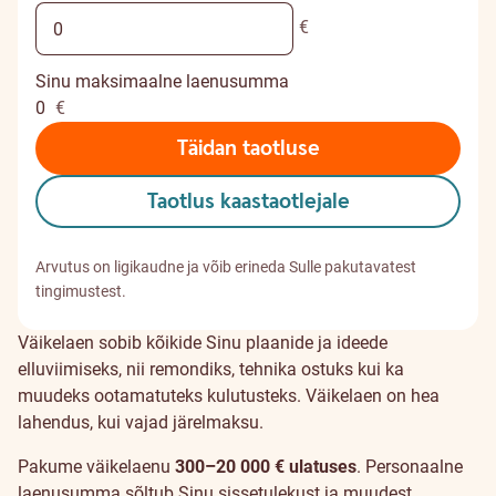
€
Sinu maksimaalne laenusumma
0
€
Täidan taotluse
Taotlus kaastaotlejale
Arvutus on ligikaudne ja võib erineda Sulle pakutavatest
tingimustest.
Väikelaen sobib kõikide Sinu plaanide ja ideede
elluviimiseks, nii remondiks, tehnika ostuks kui ka
muudeks ootamatuteks kulutusteks. Väikelaen on hea
lahendus, kui vajad järelmaksu.
Pakume väikelaenu
300–20 000 € ulatuses
. Personaalne
laenusumma sõltub Sinu sissetulekust ja muudest