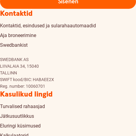
Sisenen
Kontaktid
Kontaktid, esindused ja sularahaautomaadid
Aja broneerimine
Swedbankist
SWEDBANK AS
LIIVALAIA 34, 15040
TALLINN
SWIFT kood/BIC: HABAEE2X
Reg. number: 10060701
Kasulikud lingid
Turvalised rahaasjad
Jätkusuutlikkus
Eluringi küsimused
Kalkulaatorid