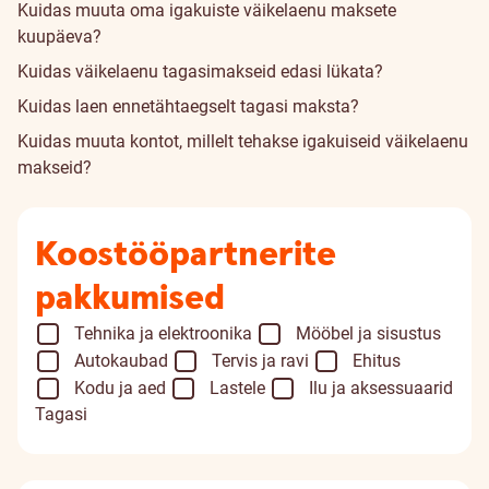
Kuidas muuta oma igakuiste väikelaenu maksete
kuupäeva?
Kuidas väikelaenu tagasimakseid edasi lükata?
Kuidas laen ennetähtaegselt tagasi maksta?
Kuidas muuta kontot, millelt tehakse igakuiseid väikelaenu
makseid?
Koostööpartnerite
pakkumised
Tehnika ja elektroonika
Mööbel ja sisustus
Autokaubad
Tervis ja ravi
Ehitus
Kodu ja aed
Lastele
Ilu ja aksessuaarid
Tagasi