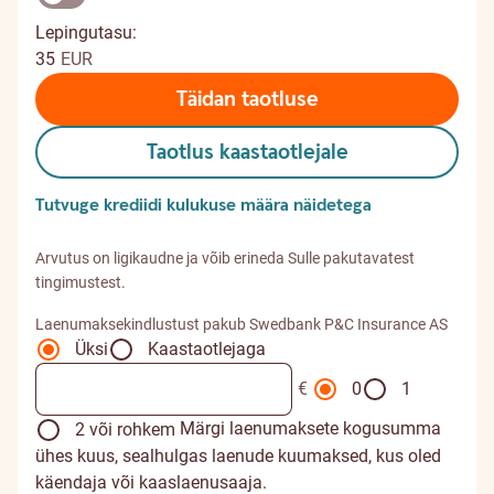
Lepingutasu:
35
EUR
Täidan taotluse
Taotlus kaastaotlejale
Tutvuge krediidi kulukuse määra näidetega
Arvutus on ligikaudne ja võib erineda Sulle pakutavatest
tingimustest.
Laenumaksekindlustust pakub Swedbank P&C Insurance AS
Üksi
Kaastaotlejaga
€
0
1
Märgi laenumaksete kogusumma
2 või rohkem
ühes kuus, sealhulgas laenude kuumaksed, kus oled
käendaja või kaaslaenusaaja.