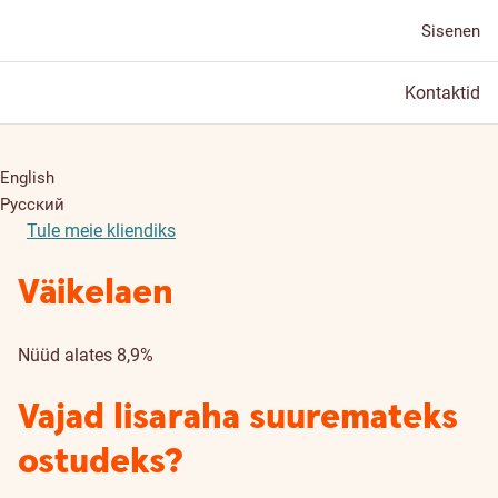
Sisenen
Kontaktid
English
Русский
Tule meie kliendiks
Väikelaen
Nüüd alates 8,9%
Vajad lisaraha suuremateks
ostudeks?