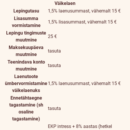
Väikelaen
Lepingutasu
1,5% laenusummast, vähemalt 15 €
Lisasumma
1,5% lisasummast, vähemalt 15 €
vormistamine
Lepingu tingimuste
25 €
muutmine
Maksekuupäeva
tasuta
muutmine
Teenindava konto
tasuta
muutmine
Laenutoote
ümbervormistamine
1,5% laenusummast, vähemalt 15 €
väikelaenuks
Ennetähtaegne
tagastamine (sh
tasuta
osaline
tagastamine)
EKP intress + 8% aastas (hetkel