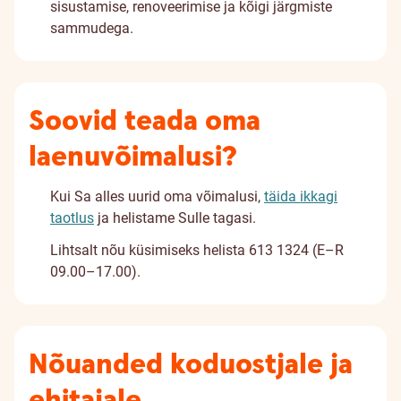
sisustamise, renoveerimise ja kõigi järgmiste
sammudega.
Soovid teada oma
laenuvõimalusi?
Kui Sa alles uurid oma võimalusi,
täida ikkagi
taotlus
ja helistame Sulle tagasi.
Lihtsalt nõu küsimiseks helista 613 1324 (E–R
09.00–17.00).
Nõuanded koduostjale ja
ehitajale