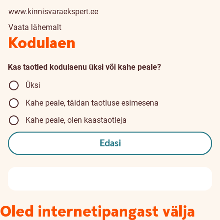
www.kinnisvaraekspert.ee
Vaata lähemalt
Kodulaen
Kas taotled kodulaenu üksi või kahe peale?
Üksi
Kahe peale, täidan taotluse esimesena
Kahe peale, olen kaastaotleja
Edasi
Oled internetipangast välja