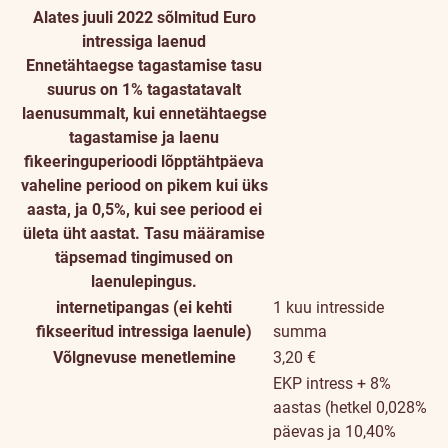
Alates juuli 2022 sõlmitud Euro
intressiga laenud
Ennetähtaegse tagastamise tasu
suurus on 1% tagastatavalt
laenusummalt, kui ennetähtaegse
tagastamise ja laenu
fikeeringuperioodi lõpptähtpäeva
vaheline periood on pikem kui üks
aasta, ja 0,5%, kui see periood ei
ületa üht aastat. Tasu määramise
täpsemad tingimused on
laenulepingus.
internetipangas (ei kehti
1 kuu intresside
fikseeritud intressiga laenule)
summa
Võlgnevuse menetlemine
3,20 €
EKP intress + 8%
aastas (hetkel 0,028%
päevas ja 10,40%