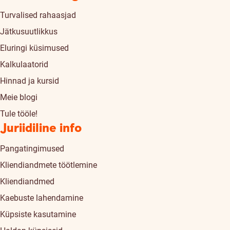
Turvalised rahaasjad
Jätkusuutlikkus
Eluringi küsimused
Kalkulaatorid
Hinnad ja kursid
Meie blogi
Tule tööle!
Juriidiline info
Pangatingimused
Kliendiandmete töötlemine
Kliendiandmed
Kaebuste lahendamine
Küpsiste kasutamine