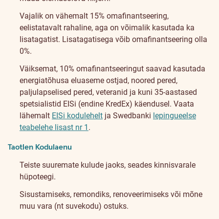
Vajalik on vähemalt 15% omafinantseering,
eelistatavalt rahaline, aga on võimalik kasutada ka
lisatagatist. Lisatagatisega võib omafinantseering olla
0%.
Väiksemat, 10% omafinantseeringut saavad kasutada
energiatõhusa eluaseme ostjad, noored pered,
paljulapselised pered, veteranid ja kuni 35-aastased
spetsialistid EISi (endine KredEx) käendusel. Vaata
lähemalt
EISi kodulehelt
ja Swedbanki
lepingueelse
teabelehe lisast nr 1
.
Taotlen Kodulaenu
Teiste suuremate kulude jaoks, seades kinnisvarale
hüpoteegi.
Sisustamiseks, remondiks, renoveerimiseks või mõne
muu vara (nt suvekodu) ostuks.