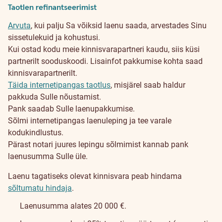
Taotlen refinantseerimist
Arvuta
, kui palju Sa võiksid laenu saada, arvestades Sinu
sissetulekuid ja kohustusi.
Kui ostad kodu meie kinnisvarapartneri kaudu, siis küsi
partnerilt sooduskoodi. Lisainfot pakkumise kohta saad
kinnisvarapartnerilt.
Täida internetipangas taotlus
, misjärel saab haldur
pakkuda Sulle nõustamist.
Pank saadab Sulle laenupakkumise.
Sõlmi internetipangas laenuleping ja tee varale
kodukindlustus.
Pärast notari juures lepingu sõlmimist kannab pank
laenusumma Sulle üle.
Laenu tagatiseks olevat kinnisvara peab hindama
sõltumatu hindaja
.
Laenusumma alates 20 000 €.