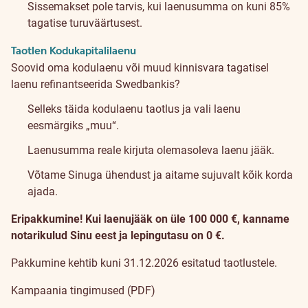
Sissemakset pole tarvis, kui laenusumma on kuni 85%
tagatise turuväärtusest.
Taotlen Kodukapitalilaenu
Soovid oma kodulaenu või muud kinnisvara tagatisel
laenu refinantseerida Swedbankis?
Selleks täida kodulaenu taotlus ja vali laenu
eesmärgiks „muu“.
Laenusumma reale kirjuta olemasoleva laenu jääk.
Võtame Sinuga ühendust ja aitame sujuvalt kõik korda
ajada.
Eripakkumine! Kui laenujääk on üle 100 000 €, kanname
notarikulud Sinu eest ja lepingutasu on 0 €.
Pakkumine kehtib kuni 31.12.2026 esitatud taotlustele.
Kampaania tingimused (PDF)