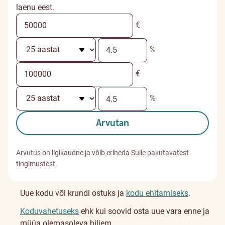
laenu eest.
€
%
€
%
Arvutan
Arvutus on ligikaudne ja võib erineda Sulle pakutavatest
tingimustest.
Uue kodu või krundi ostuks ja
kodu ehitamiseks
.
Koduvahetuseks
ehk kui soovid osta uue vara enne ja
müüa olemasoleva hiljem.