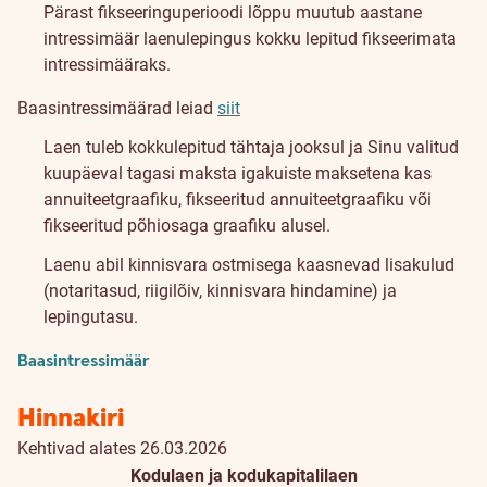
Pärast fikseeringuperioodi lõppu muutub aastane
intressimäär laenulepingus kokku lepitud fikseerimata
intressimääraks.
Baasintressimäärad leiad
siit
Laen tuleb kokkulepitud tähtaja jooksul ja Sinu valitud
kuupäeval tagasi maksta igakuiste maksetena kas
annuiteetgraafiku, fikseeritud annuiteetgraafiku või
fikseeritud põhiosaga graafiku alusel.
Laenu abil kinnisvara ostmisega kaasnevad lisakulud
(notaritasud, riigilõiv, kinnisvara hindamine) ja
lepingutasu.
Baasintressimäär
Hinnakiri
Kehtivad alates 26.03.2026
Kodulaen ja kodukapitalilaen