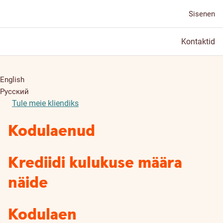
Sisenen
Kontaktid
English
Русский
Tule meie kliendiks
Kodulaenud
Krediidi kulukuse määra
näide
Kodulaen