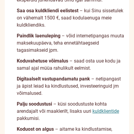
Saa osa kuldkliendi eelistest
– kui Sinu sissetulek
on vähemalt 1500 €, saad kodulaenuga meie
kuldkliendiks.
Paindlik laenuleping
– võid internetipangas muuta
maksekuupäeva, teha ennetähtaegseid
tagasimakseid jpm.
Koduvahetuse võimalus
– saad osta uue kodu ja
samal ajal müüa rahulikult eelmist.
Digitaalselt vastupandamatu pank
– netipangast
ja äpist leiad ka kindlustused, investeeringuid jm
võimalused.
Palju soodustusi
– küsi soodustuste kohta
arendajalt või maaklerilt, lisaks uuri
kuldklientide
pakkumisi.
Koduost on algus
– aitame ka kindlustamise,