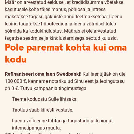
Määr on arvestatud eeldusel, et krediidisumma võetakse
kasutusele kohe täies mahus, põhiosa ja intress
makstakse tagasi igakuiste annuiteetmaksetena. Laenu
leping tagatakse hüpoteegiga ja laenu võtmisel tuleb
sõlmida ka kodukindlustus. Määras ei ole arvestatud
tagatise seadmise ja kindlustamisega seotud kulusid.
Pole paremat kohta kui oma
kodu
Refinantseeri oma laen Swedbanki!
Kui laenujääk on üle
100 000 €, kanname notarikulud Sinu eest ja lepingutasu
on 0 €.
Tutvu kampaania tingimustega
Teeme koduostu Sulle lihtsaks.
Taotlus saab kiiresti vastuse.
Laenu võib enne tähtaega tagastada ja lepingut
internetipangas muuta.