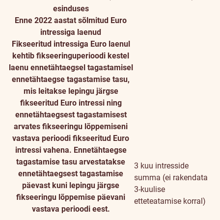
esinduses
Enne 2022 aastat sõlmitud Euro
intressiga laenud
Fikseeritud intressiga Euro laenul
kehtib fikseeringuperioodi kestel
laenu ennetähtaegsel tagastamisel
ennetähtaegse tagastamise tasu,
mis leitakse lepingu järgse
fikseeritud Euro intressi ning
ennetähtaegsest tagastamisest
arvates fikseeringu lõppemiseni
vastava perioodi fikseeritud Euro
intressi vahena. Ennetähtaegse
tagastamise tasu arvestatakse
3 kuu intresside
ennetähtaegsest tagastamise
summa (ei rakendata
päevast kuni lepingu järgse
3-kuulise
fikseeringu lõppemise päevani
etteteatamise korral)
vastava perioodi eest.