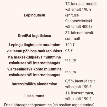
1% laenusummast,
vähemalt 190 €
Lepingutasu
(ehituse
finantseerimisel
vähemalt 400€)
3% käendatavalt
KredExi tagatistasu
summalt
Lepingu tingimuste muutmine
190 €
v.a laenu põhiosa maksepuhkus
95 €
v.a maksekuupäeva muutmine
tasuta
esinduses või internetipangas
v.a teenindava konto muutmine
tasuta
esinduses või internetipangas
0,5 % laenujäägilt,
Intressimäära alandamine
vähemalt 190 €
1% lisasummast,
Lisasumma
vähemalt 190 €
Ennetähtaegne tagastamine (sh osaline tagastamine)