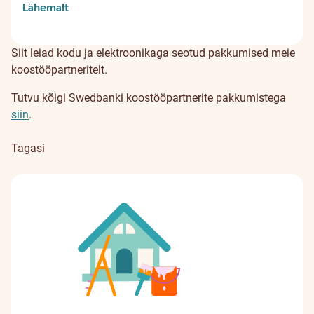
Lähemalt
Siit leiad kodu ja elektroonikaga seotud pakkumised meie
koostööpartneritelt.
Tutvu kõigi Swedbanki koostööpartnerite pakkumistega
siin
.
Tagasi