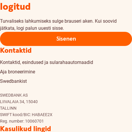
logitud
Turvaliseks lahkumiseks sulge brauseri aken. Kui soovid
jätkata, logi palun uuesti sisse.
Sisenen
Kontaktid
Kontaktid, esindused ja sularahaautomaadid
Aja broneerimine
Swedbankist
SWEDBANK AS
LIIVALAIA 34, 15040
TALLINN
SWIFT kood/BIC: HABAEE2X
Reg. number: 10060701
Kasulikud lingid