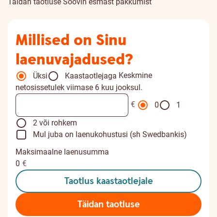
Täidan taotluse
Soovin esmast pakkumist
Millised on Sinu
laenuvajadused?
Keskmine
Üksi
Kaastaotlejaga
netosissetulek viimase 6 kuu jooksul.
€
0
1
2 või rohkem
Mul juba on laenukohustusi (sh Swedbankis)
Maksimaalne laenusumma
0
€
Taotlus kaastaotlejale
Täidan taotluse