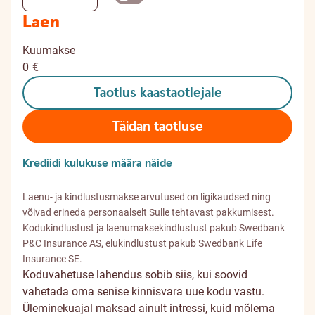
Laen
Kuumakse
0
€
Taotlus kaastaotlejale
Täidan taotluse
Krediidi kulukuse määra näide
Laenu- ja kindlustusmakse arvutused on ligikaudsed ning
võivad erineda personaalselt Sulle tehtavast pakkumisest.
Kodukindlustust ja laenumaksekindlustust pakub Swedbank
P&C Insurance AS, elukindlustust pakub Swedbank Life
Insurance SE.
Koduvahetuse lahendus sobib siis, kui soovid
vahetada oma senise kinnisvara uue kodu vastu.
Üleminekuajal maksad ainult intressi, kuid mõlema