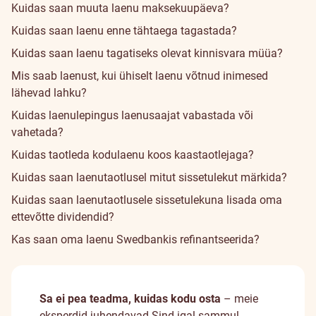
Kuidas saan muuta laenu maksekuupäeva?
Kuidas saan laenu enne tähtaega tagastada?
Kuidas saan laenu tagatiseks olevat kinnisvara müüa?
Mis saab laenust, kui ühiselt laenu võtnud inimesed
lähevad lahku?
Kuidas laenulepingus laenusaajat vabastada või
vahetada?
Kuidas taotleda kodulaenu koos kaastaotlejaga?
Kuidas saan laenutaotlusel mitut sissetulekut märkida?
Kuidas saan laenutaotlusele sissetulekuna lisada oma
ettevõtte dividendid?
Kas saan oma laenu Swedbankis refinantseerida?
Sa ei pea teadma, kuidas kodu osta
– meie
eksperdid juhendavad Sind igal sammul.