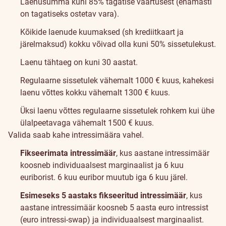
Laenusumma kuni 85% tagatise väärtusest (enamasti
on tagatiseks ostetav vara).
Kõikide laenude kuumaksed (sh krediitkaart ja
järelmaksud) kokku võivad olla kuni 50% sissetulekust.
Laenu tähtaeg on kuni 30 aastat.
Regulaarne sissetulek vähemalt 1000 € kuus, kahekesi
laenu võttes kokku vähemalt 1300 € kuus.
Üksi laenu võttes regulaarne sissetulek rohkem kui ühe
ülalpeetavaga vähemalt 1500 € kuus.
Valida saab kahe intressimäära vahel.
Fikseerimata intressimäär
, kus aastane intressimäär
koosneb individuaalsest marginaalist ja 6 kuu
euriborist. 6 kuu euribor muutub iga 6 kuu järel.
Esimeseks 5 aastaks fikseeritud intressimäär
, kus
aastane intressimäär koosneb 5 aasta euro intressist
(euro intressi-swap) ja individuaalsest marginaalist.