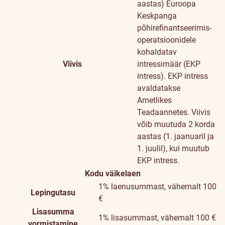
aastas)
Euroopa
Keskpanga
põhirefinantseerimis-
operatsioonidele
kohaldatav
Viivis
intressimäär (EKP
intress). EKP intress
avaldatakse
Ametlikes
Teadaannetes. Viivis
võib muutuda 2 korda
aastas (1. jaanuaril ja
1. juulil), kui muutub
EKP intress.
Kodu väikelaen
1% laenusummast, vähemalt 100
Lepingutasu
€
Lisasumma
1% lisasummast, vähemalt 100 €
vormistamine