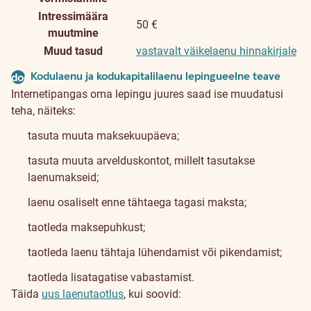
Intressimäära
50 €
muutmine
Muud tasud
vastavalt väikelaenu hinnakirjale
Kodulaenu ja kodukapitalilaenu lepingueelne teave
document
Internetipangas oma lepingu juures saad ise muudatusi
teha, näiteks:
tasuta muuta maksekuupäeva;
tasuta muuta arvelduskontot, millelt tasutakse
laenumakseid;
laenu osaliselt enne tähtaega tagasi maksta;
taotleda maksepuhkust;
taotleda laenu tähtaja lühendamist või pikendamist;
taotleda lisatagatise vabastamist.
Täida
uus laenutaotlus
, kui soovid: