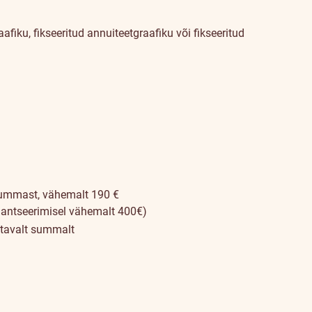
iku, fikseeritud annuiteetgraafiku või fikseeritud
ummast, vähemalt 190 €
inantseerimisel vähemalt 400€)
tavalt summalt