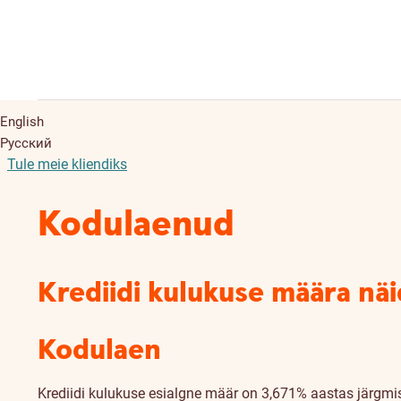
English
Русский
Tule meie kliendiks
Kodulaenud
Krediidi kulukuse määra nä
Kodulaen
Krediidi kulukuse esialgne määr on 3,671% aastas järgmis