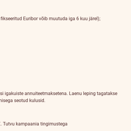
fikseeritud Euribor võib muutuda iga 6 kuu järel);
si igakuiste annuiteetmaksetena. Laenu leping tagatakse
misega seotud kulusid.
€.
Tutvu kampaania tingimustega