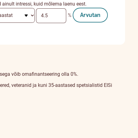
inult intressi, kuid mõlema laenu eest.
Arvutan
%
isega võib omafinantseering olla 0%.
d, veteranid ja kuni 35-aastased spetsialistid EISi