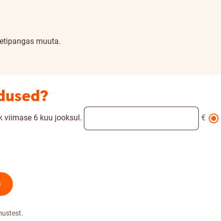
netipangas muuta.
adused?
 viimase 6 kuu jooksul.
€
e
mustest.