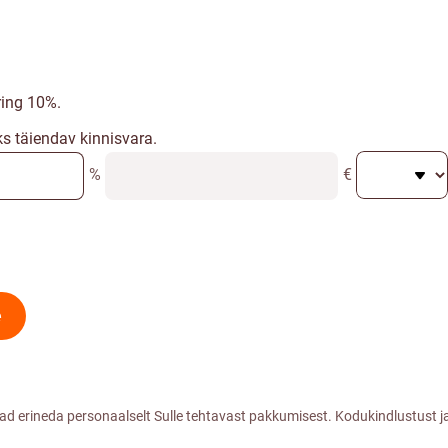
ing 10%.
ks täiendav kinnisvara.
%
€
e
vad erineda personaalselt Sulle tehtavast pakkumisest. Kodukindlustus