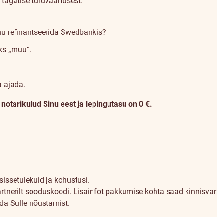
tagatise turuväärtusest.
nu refinantseerida Swedbankis?
iks „muu“.
a ajada.
otarikulud Sinu eest ja lepingutasu on 0 €.
sissetulekuid ja kohustusi.
artnerilt sooduskoodi. Lisainfot pakkumise kohta saad kinnisvara
uda Sulle nõustamist.