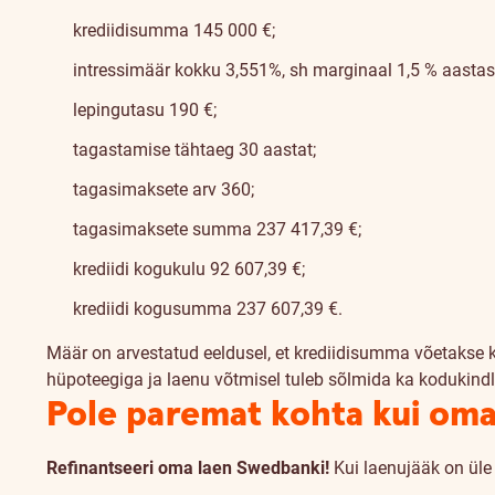
krediidisumma 145 000 €;
intressimäär kokku 3,551%, sh marginaal 1,5 % aastas + 
lepingutasu 190 €;
tagastamise tähtaeg 30 aastat;
tagasimaksete arv 360;
tagasimaksete summa 237 417,39 €;
krediidi kogukulu 92 607,39 €;
krediidi kogusumma 237 607,39 €.
Määr on arvestatud eeldusel, et krediidisumma võetakse 
hüpoteegiga ja laenu võtmisel tuleb sõlmida ka kodukindl
Pole paremat kohta kui om
Refinantseeri oma laen Swedbanki!
Kui laenujääk on üle