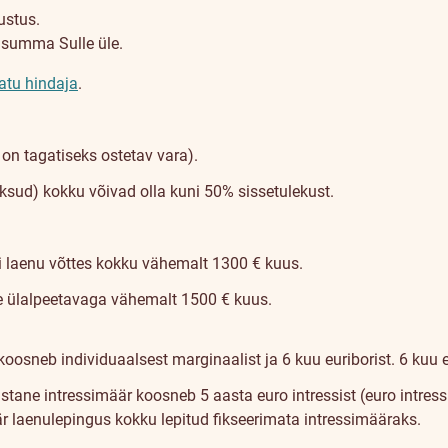
ustus.
usumma Sulle üle.
atu hindaja
.
n tagatiseks ostetav vara).
ksud) kokku võivad olla kuni 50% sissetulekust.
i laenu võttes kokku vähemalt 1300 € kuus.
he ülalpeetavaga vähemalt 1500 € kuus.
koosneb individuaalsest marginaalist ja 6 kuu euriborist. 6 kuu 
astane intressimäär koosneb 5 aasta euro intressist (euro intress
r laenulepingus kokku lepitud fikseerimata intressimääraks.