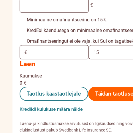
€
Minimaalne omafinantseering on 15%.
KredExi käendusega on minimaalne omafinantseer
Omafinantseeringut ei ole vaja, kui Sul on tagatise
Laen
Kuumakse
0
€
Taotlus kaastaotlejale
Täidan taotlus
Krediidi kulukuse määra näide
Laenu- ja kindlustusmakse arvutused on ligikaudsed ning või
elukindlustust pakub Swedbank Life Insurance SE.