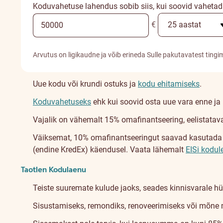
Koduvahetuse lahendus sobib siis, kui soovid vahetad
€
Arvutus on ligikaudne ja võib erineda Sulle pakutavatest tingi
Uue kodu või krundi ostuks ja
kodu ehitamiseks
.
Koduvahetuseks
ehk kui soovid osta uue vara enne j
Vajalik on vähemalt 15% omafinantseering, eelistatava
Väiksemat, 10% omafinantseeringut saavad kasutada ene
(endine KredEx) käendusel. Vaata lähemalt
EISi kodul
Taotlen Kodulaenu
Teiste suuremate kulude jaoks, seades kinnisvarale hü
Sisustamiseks, remondiks, renoveerimiseks või mõne 