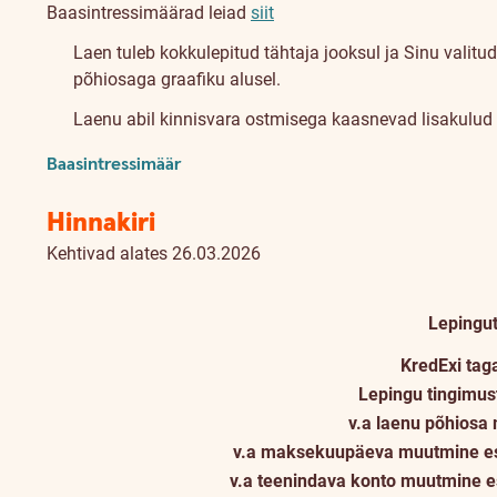
Baasintressimäärad leiad
siit
Laen tuleb kokkulepitud tähtaja jooksul ja Sinu valitu
põhiosaga graafiku alusel.
Laenu abil kinnisvara ostmisega kaasnevad lisakulud (n
Baasintressimäär
Hinnakiri
Kehtivad alates 26.03.2026
Lepingu
KredExi tag
Lepingu tingimu
v.a laenu põhios
v.a maksekuupäeva muutmine esi
v.a teenindava konto muutmine e