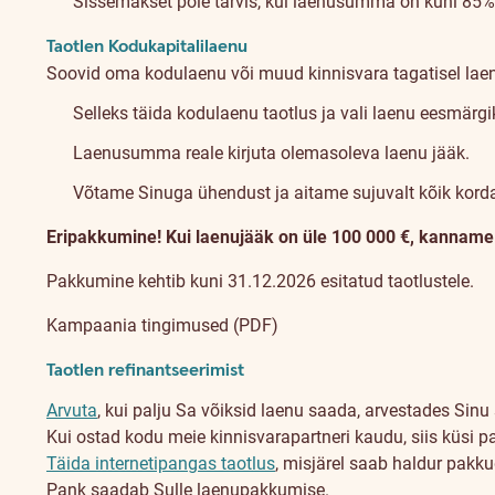
Sissemakset pole tarvis, kui laenusumma on kuni 85% 
Taotlen Kodukapitalilaenu
Soovid oma kodulaenu või muud kinnisvara tagatisel lae
Selleks täida kodulaenu taotlus ja vali laenu eesmärg
Laenusumma reale kirjuta olemasoleva laenu jääk.
Võtame Sinuga ühendust ja aitame sujuvalt kõik kord
Eripakkumine! Kui laenujääk on üle 100 000 €, kanname n
Pakkumine kehtib kuni 31.12.2026 esitatud taotlustele.
Kampaania tingimused (PDF)
Taotlen refinantseerimist
Arvuta
, kui palju Sa võiksid laenu saada, arvestades Sinu 
Kui ostad kodu meie kinnisvarapartneri kaudu, siis küsi p
Täida internetipangas taotlus
, misjärel saab haldur pakk
Pank saadab Sulle laenupakkumise.