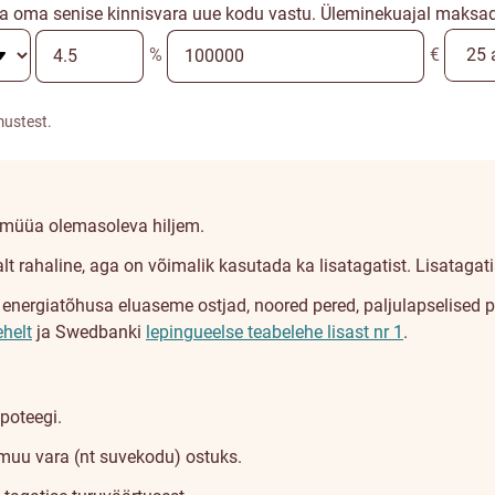
a oma senise kinnisvara uue kodu vastu. Üleminekuajal maksad a
%
€
mustest.
a müüa olemasoleva hiljem.
lt rahaline, aga on võimalik kasutada ka lisatagatist. Lisatagat
rgiatõhusa eluaseme ostjad, noored pered, paljulapselised pere
ehelt
ja Swedbanki
lepingueelse teabelehe lisast nr 1
.
poteegi.
muu vara (nt suvekodu) ostuks.