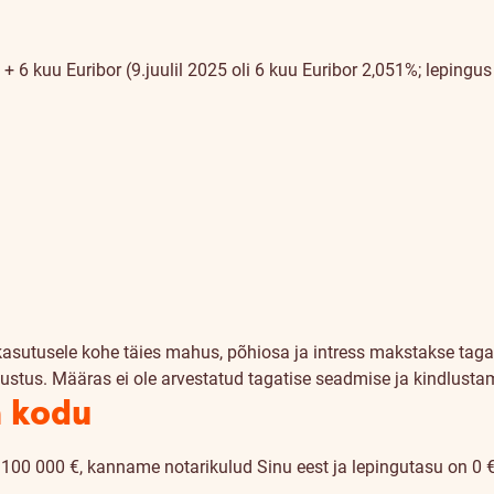
6 kuu Euribor (9.juulil 2025 oli 6 kuu Euribor 2,051%; lepingus 
kasutusele kohe täies mahus, põhiosa ja intress makstakse taga
ustus. Määras ei ole arvestatud tagatise seadmise ja kindlusta
a kodu
 100 000 €, kanname notarikulud Sinu eest ja lepingutasu on 0 