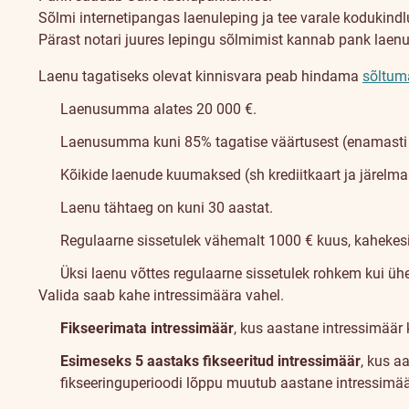
Sõlmi internetipangas laenuleping ja tee varale kodukindl
Pärast notari juures lepingu sõlmimist kannab pank laen
Laenu tagatiseks olevat kinnisvara peab hindama
sõltum
Laenusumma alates 20 000 €.
Laenusumma kuni 85% tagatise väärtusest (enamasti o
Kõikide laenude kuumaksed (sh krediitkaart ja järelma
Laenu tähtaeg on kuni 30 aastat.
Regulaarne sissetulek vähemalt 1000 € kuus, kahekes
Üksi laenu võttes regulaarne sissetulek rohkem kui ü
Valida saab kahe intressimäära vahel.
Fikseerimata intressimäär
, kus aastane intressimäär 
Esimeseks 5 aastaks fikseeritud intressimäär
, kus a
fikseeringuperioodi lõppu muutub aastane intressimää