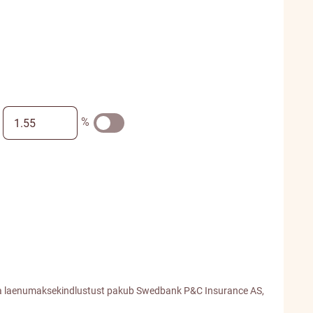
%
t ja laenumaksekindlustust pakub Swedbank P&C Insurance AS,