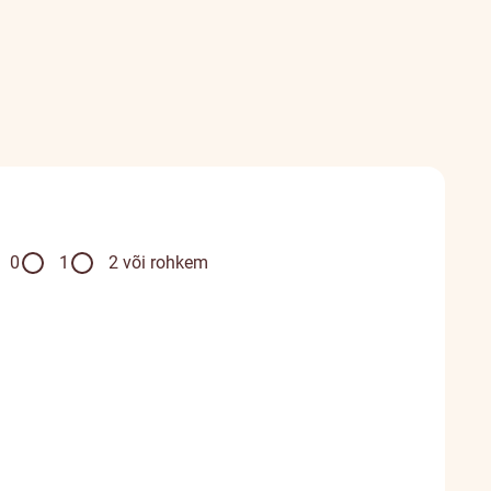
0
1
2 või rohkem