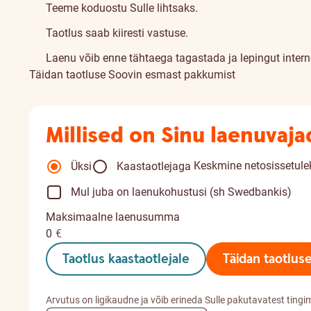
Teeme koduostu Sulle lihtsaks.
Taotlus saab kiiresti vastuse.
Laenu võib enne tähtaega tagastada ja lepingut inter
Täidan taotluse
Soovin esmast pakkumist
Millised on Sinu laenuvaj
Keskmine netosissetulek
Üksi
Kaastaotlejaga
Mul juba on laenukohustusi (sh Swedbankis)
Maksimaalne laenusumma
0
€
Taotlus kaastaotlejale
Täidan taotlus
Arvutus on ligikaudne ja võib erineda Sulle pakutavatest tingi