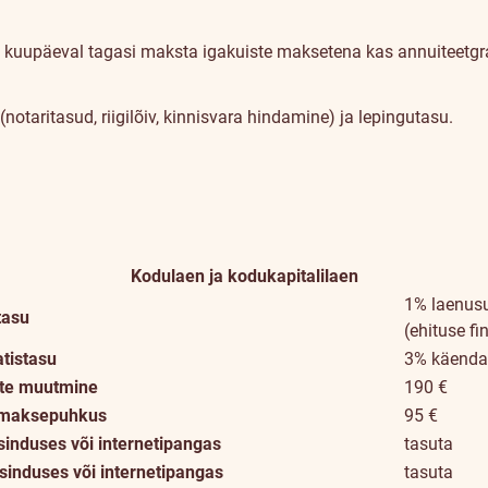
d kuupäeval tagasi maksta igakuiste maksetena kas annuiteetgraaf
otaritasud, riigilõiv, kinnisvara hindamine) ja lepingutasu.
Kodulaen ja kodukapitalilaen
1% laenus
tasu
(ehituse f
atistasu
3% käenda
ste muutmine
190 €
a maksepuhkus
95 €
nduses või internetipangas
tasuta
sinduses või internetipangas
tasuta