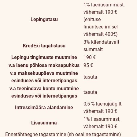
1% laenusummast,
vähemalt 190 €
Lepingutasu
(ehituse
finantseerimisel
vähemalt 400€)
3% käendatavalt
KredExi tagatistasu
summalt
Lepingu tingimuste muutmine
190 €
v.a laenu põhiosa maksepuhkus
95 €
v.a maksekuupäeva muutmine
tasuta
esinduses või internetipangas
v.a teenindava konto muutmine
tasuta
esinduses või internetipangas
0,5 % laenujäägilt,
Intressimäära alandamine
vähemalt 190 €
1% lisasummast,
Lisasumma
vähemalt 190 €
Ennetähtaegne tagastamine (sh osaline tagastamine)