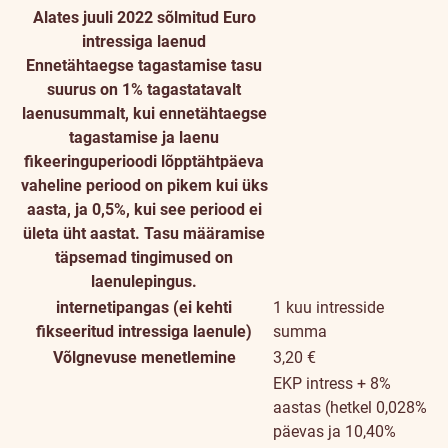
Alates juuli 2022 sõlmitud Euro
intressiga laenud
Ennetähtaegse tagastamise tasu
suurus on 1% tagastatavalt
laenusummalt, kui ennetähtaegse
tagastamise ja laenu
fikeeringuperioodi lõpptähtpäeva
vaheline periood on pikem kui üks
aasta, ja 0,5%, kui see periood ei
ületa üht aastat. Tasu määramise
täpsemad tingimused on
laenulepingus.
internetipangas (ei kehti
1 kuu intresside
fikseeritud intressiga laenule)
summa
Võlgnevuse menetlemine
3,20 €
EKP intress + 8%
aastas (hetkel 0,028%
päevas ja 10,40%