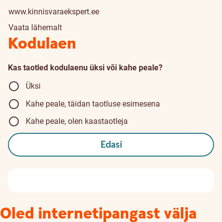
www.kinnisvaraekspert.ee
Vaata lähemalt
Kodulaen
Kas taotled kodulaenu üksi või kahe peale?
Üksi
Kahe peale, täidan taotluse esimesena
Kahe peale, olen kaastaotleja
Edasi
Oled internetipangast välja