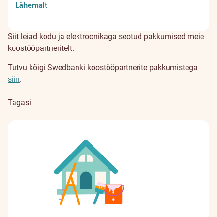
Lähemalt
Siit leiad kodu ja elektroonikaga seotud pakkumised meie
koostööpartneritelt.
Tutvu kõigi Swedbanki koostööpartnerite pakkumistega
siin
.
Tagasi