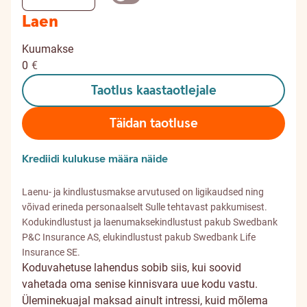
Laen
Kuumakse
0
€
Taotlus kaastaotlejale
Täidan taotluse
Krediidi kulukuse määra näide
Laenu- ja kindlustusmakse arvutused on ligikaudsed ning
võivad erineda personaalselt Sulle tehtavast pakkumisest.
Kodukindlustust ja laenumaksekindlustust pakub Swedbank
P&C Insurance AS, elukindlustust pakub Swedbank Life
Insurance SE.
Koduvahetuse lahendus sobib siis, kui soovid
vahetada oma senise kinnisvara uue kodu vastu.
Üleminekuajal maksad ainult intressi, kuid mõlema