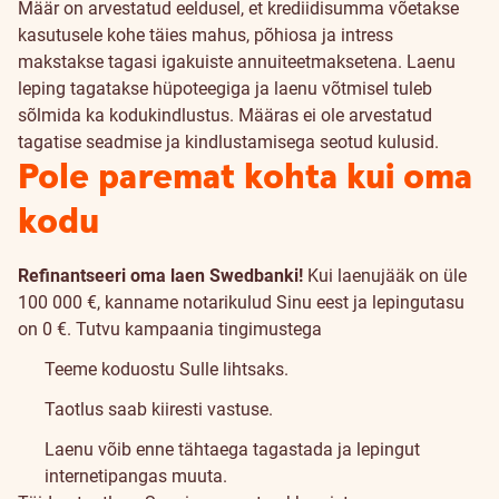
Määr on arvestatud eeldusel, et krediidisumma võetakse
kasutusele kohe täies mahus, põhiosa ja intress
makstakse tagasi igakuiste annuiteetmaksetena. Laenu
leping tagatakse hüpoteegiga ja laenu võtmisel tuleb
sõlmida ka kodukindlustus. Määras ei ole arvestatud
tagatise seadmise ja kindlustamisega seotud kulusid.
Pole paremat kohta kui oma
kodu
Refinantseeri oma laen Swedbanki!
Kui laenujääk on üle
100 000 €, kanname notarikulud Sinu eest ja lepingutasu
on 0 €.
Tutvu kampaania tingimustega
Teeme koduostu Sulle lihtsaks.
Taotlus saab kiiresti vastuse.
Laenu võib enne tähtaega tagastada ja lepingut
internetipangas muuta.