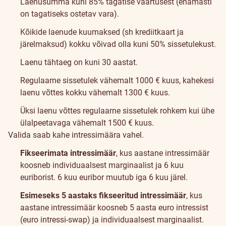
Laenusumma kuni 85% tagatise väärtusest (enamasti
on tagatiseks ostetav vara).
Kõikide laenude kuumaksed (sh krediitkaart ja
järelmaksud) kokku võivad olla kuni 50% sissetulekust.
Laenu tähtaeg on kuni 30 aastat.
Regulaarne sissetulek vähemalt 1000 € kuus, kahekesi
laenu võttes kokku vähemalt 1300 € kuus.
Üksi laenu võttes regulaarne sissetulek rohkem kui ühe
ülalpeetavaga vähemalt 1500 € kuus.
Valida saab kahe intressimäära vahel.
Fikseerimata intressimäär
, kus aastane intressimäär
koosneb individuaalsest marginaalist ja 6 kuu
euriborist. 6 kuu euribor muutub iga 6 kuu järel.
Esimeseks 5 aastaks fikseeritud intressimäär
, kus
aastane intressimäär koosneb 5 aasta euro intressist
(euro intressi-swap) ja individuaalsest marginaalist.