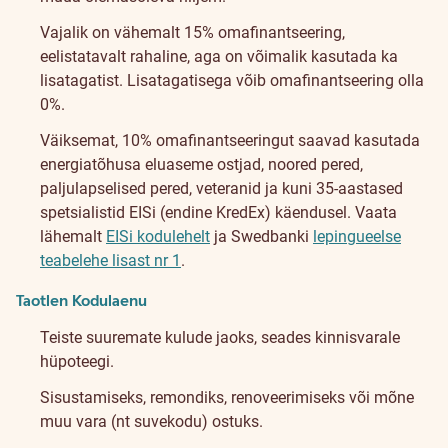
Vajalik on vähemalt 15% omafinantseering,
eelistatavalt rahaline, aga on võimalik kasutada ka
lisatagatist. Lisatagatisega võib omafinantseering olla
0%.
Väiksemat, 10% omafinantseeringut saavad kasutada
energiatõhusa eluaseme ostjad, noored pered,
paljulapselised pered, veteranid ja kuni 35-aastased
spetsialistid EISi (endine KredEx) käendusel. Vaata
lähemalt
EISi kodulehelt
ja Swedbanki
lepingueelse
teabelehe lisast nr 1
.
Taotlen Kodulaenu
Teiste suuremate kulude jaoks, seades kinnisvarale
hüpoteegi.
Sisustamiseks, remondiks, renoveerimiseks või mõne
muu vara (nt suvekodu) ostuks.