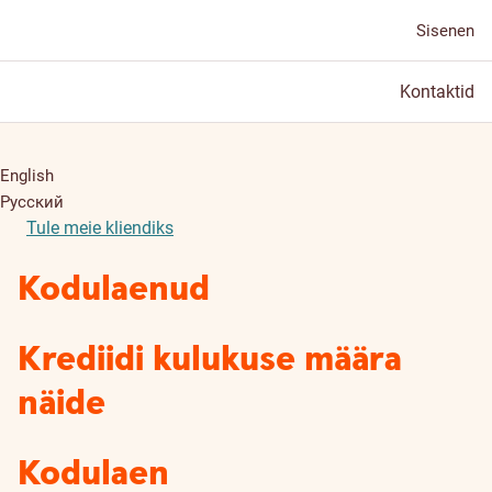
Sisenen
Kontaktid
English
Русский
Tule meie kliendiks
Kodulaenud
Krediidi kulukuse määra
näide
Kodulaen