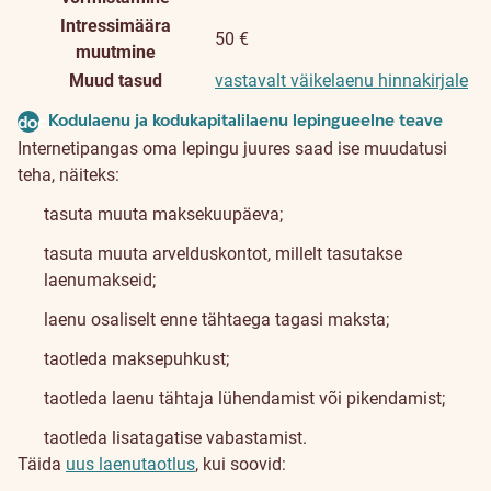
Intressimäära
50 €
muutmine
Muud tasud
vastavalt väikelaenu hinnakirjale
Kodulaenu ja kodukapitalilaenu lepingueelne teave
document
Internetipangas oma lepingu juures saad ise muudatusi
teha, näiteks:
tasuta muuta maksekuupäeva;
tasuta muuta arvelduskontot, millelt tasutakse
laenumakseid;
laenu osaliselt enne tähtaega tagasi maksta;
taotleda maksepuhkust;
taotleda laenu tähtaja lühendamist või pikendamist;
taotleda lisatagatise vabastamist.
Täida
uus laenutaotlus
, kui soovid: