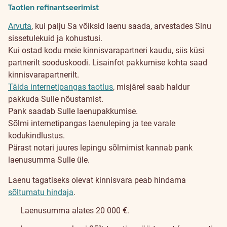
Taotlen refinantseerimist
Arvuta
, kui palju Sa võiksid laenu saada, arvestades Sinu
sissetulekuid ja kohustusi.
Kui ostad kodu meie kinnisvarapartneri kaudu, siis küsi
partnerilt sooduskoodi. Lisainfot pakkumise kohta saad
kinnisvarapartnerilt.
Täida internetipangas taotlus
, misjärel saab haldur
pakkuda Sulle nõustamist.
Pank saadab Sulle laenupakkumise.
Sõlmi internetipangas laenuleping ja tee varale
kodukindlustus.
Pärast notari juures lepingu sõlmimist kannab pank
laenusumma Sulle üle.
Laenu tagatiseks olevat kinnisvara peab hindama
sõltumatu hindaja
.
Laenusumma alates 20 000 €.