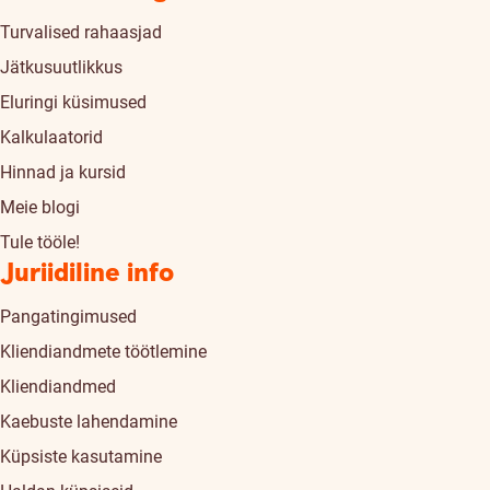
Turvalised rahaasjad
Jätkusuutlikkus
Eluringi küsimused
Kalkulaatorid
Hinnad ja kursid
Meie blogi
Tule tööle!
Juriidiline info
Pangatingimused
Kliendiandmete töötlemine
Kliendiandmed
Kaebuste lahendamine
Küpsiste kasutamine