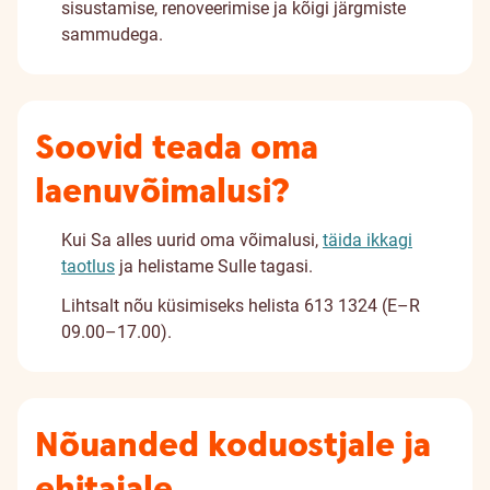
sisustamise, renoveerimise ja kõigi järgmiste
sammudega.
Soovid teada oma
laenuvõimalusi?
Kui Sa alles uurid oma võimalusi,
täida ikkagi
taotlus
ja helistame Sulle tagasi.
Lihtsalt nõu küsimiseks helista 613 1324 (E–R
09.00–17.00).
Nõuanded koduostjale ja
ehitajale