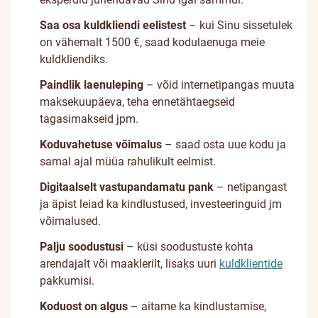
Saa osa kuldkliendi eelistest
– kui Sinu sissetulek
on vähemalt 1500 €, saad kodulaenuga meie
kuldkliendiks.
Paindlik laenuleping
– võid internetipangas muuta
maksekuupäeva, teha ennetähtaegseid
tagasimakseid jpm.
Koduvahetuse võimalus
– saad osta uue kodu ja
samal ajal müüa rahulikult eelmist.
Digitaalselt vastupandamatu pank
– netipangast
ja äpist leiad ka kindlustused, investeeringuid jm
võimalused.
Palju soodustusi
– küsi soodustuste kohta
arendajalt või maaklerilt, lisaks uuri
kuldklientide
pakkumisi.
Koduost on algus
– aitame ka kindlustamise,