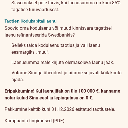
Sissemakset pole tarvis, kui laenusumma on kuni 85%
tagatise turuväärtusest.
Taotlen Kodukapitalilaenu
Soovid oma kodulaenu või muud kinnisvara tagatisel
laenu refinantseerida Swedbankis?
Selleks täida kodulaenu taotlus ja vali laenu
eesmärgiks „muu“.
Laenusumma reale kirjuta olemasoleva laenu jääk.
Võtame Sinuga ühendust ja aitame sujuvalt kõik korda
ajada.
Eripakkumine! Kui laenujääk on üle 100 000 €, kanname
notarikulud Sinu eest ja lepingutasu on 0 €.
Pakkumine kehtib kuni 31.12.2026 esitatud taotlustele.
Kampaania tingimused (PDF)