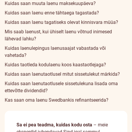
Kuidas saan muuta laenu maksekuupäeva?
Kuidas saan laenu enne tähtaega tagastada?
Kuidas saan laenu tagatiseks olevat kinnisvara müüa?
Mis saab laenust, kui ühiselt laenu võtnud inimesed
lähevad lahku?
Kuidas laenulepingus laenusaajat vabastada või
vahetada?
Kuidas taotleda kodulaenu koos kaastaotlejaga?
Kuidas saan laenutaotlusel mitut sissetulekut märkida?
Kuidas saan laenutaotlusele sissetulekuna lisada oma
ettevõtte dividendid?
Kas saan oma laenu Swedbankis refinantseerida?
Sa ei pea teadma, kuidas kodu osta
– meie
eksperdid juhendavad Sind igal sammul.