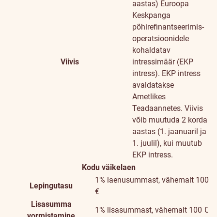
aastas)
Euroopa
Keskpanga
põhirefinantseerimis-
operatsioonidele
kohaldatav
Viivis
intressimäär (EKP
intress). EKP intress
avaldatakse
Ametlikes
Teadaannetes. Viivis
võib muutuda 2 korda
aastas (1. jaanuaril ja
1. juulil), kui muutub
EKP intress.
Kodu väikelaen
1% laenusummast, vähemalt 100
Lepingutasu
€
Lisasumma
1% lisasummast, vähemalt 100 €
vormistamine