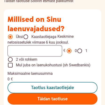
Täidan taotluse
Soovin esmast pakkumist
Millised on Sinu
laenuvajadused?
Keskmine
Üksi
Kaastaotlejaga
netosissetulek viimase 6 kuu jooksul.
€
0
1
2 või rohkem
Mul juba on laenukohustusi (sh Swedbankis)
Maksimaalne laenusumma
0
€
Taotlus kaastaotlejale
Täidan taotluse