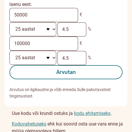
laenu eest.
€
%
€
%
Arvutan
Arvutus on ligikaudne ja võib erineda Sulle pakutavatest
tingimustest.
Uue kodu või krundi ostuks ja
kodu ehitamiseks
.
Koduvahetuseks
ehk kui soovid osta uue vara enne ja
müüa olemasoleva hiljem.