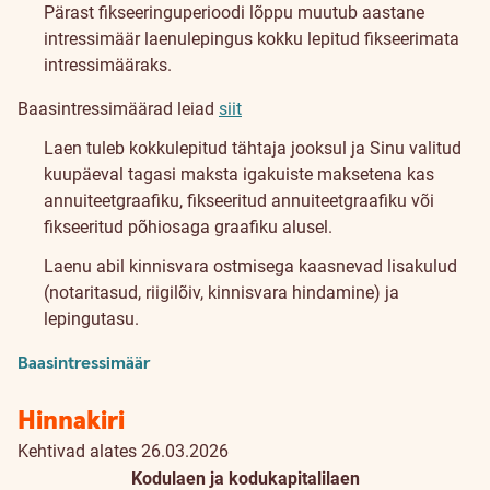
Pärast fikseeringuperioodi lõppu muutub aastane
intressimäär laenulepingus kokku lepitud fikseerimata
intressimääraks.
Baasintressimäärad leiad
siit
Laen tuleb kokkulepitud tähtaja jooksul ja Sinu valitud
kuupäeval tagasi maksta igakuiste maksetena kas
annuiteetgraafiku, fikseeritud annuiteetgraafiku või
fikseeritud põhiosaga graafiku alusel.
Laenu abil kinnisvara ostmisega kaasnevad lisakulud
(notaritasud, riigilõiv, kinnisvara hindamine) ja
lepingutasu.
Baasintressimäär
Hinnakiri
Kehtivad alates 26.03.2026
Kodulaen ja kodukapitalilaen