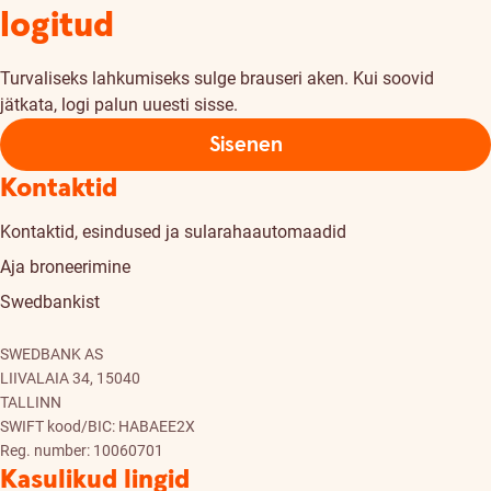
logitud
Turvaliseks lahkumiseks sulge brauseri aken. Kui soovid
jätkata, logi palun uuesti sisse.
Sisenen
Kontaktid
Kontaktid, esindused ja sularahaautomaadid
Aja broneerimine
Swedbankist
SWEDBANK AS
LIIVALAIA 34, 15040
TALLINN
SWIFT kood/BIC: HABAEE2X
Reg. number: 10060701
Kasulikud lingid