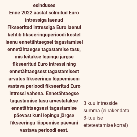
esinduses
Enne 2022 aastat sõlmitud Euro
intressiga laenud
Fikseeritud intressiga Euro laenul
kehtib fikseeringuperioodi kestel
laenu ennetähtaegsel tagastamisel
ennetähtaegse tagastamise tasu,
mis leitakse lepingu järgse
fikseeritud Euro intressi ning
ennetähtaegsest tagastamisest
arvates fikseeringu lõppemiseni
vastava perioodi fikseeritud Euro
intressi vahena. Ennetähtaegse
tagastamise tasu arvestatakse
3 kuu intresside
ennetähtaegsest tagastamise
summa (ei rakendata
päevast kuni lepingu järgse
3-kuulise
fikseeringu lõppemise päevani
etteteatamise korral)
vastava perioodi eest.