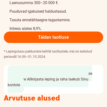
Laenusumma 300–20 000 €.
Puuduvad igakuised haldustasud.
Tasuta ennetähtaegne tagastamine.
Intress alates 8,9%.
Täidan taotluse
* Lepingutasu pakkumine kehtib taotlustele, mis on esitatud
perioodil 16.09–31.10.2024.
Täida taotlus vaid 2 minutiga
Saad personaalse
pakkumise
Allkirjasta leping ja raha laekub Sinu
kontole
Arvutuse alused