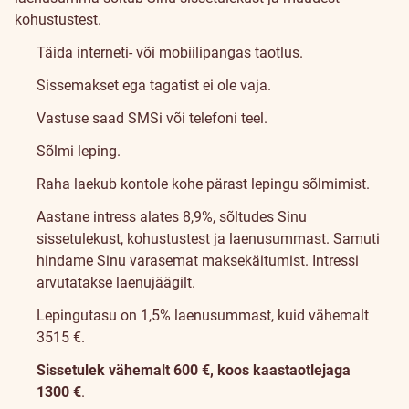
kohustustest.
Täida interneti- või mobiilipangas taotlus.
Sissemakset ega tagatist ei ole vaja.
Vastuse saad SMSi või telefoni teel.
Sõlmi leping.
Raha laekub kontole kohe pärast lepingu sõlmimist.
Aastane intress alates 8,9%, sõltudes Sinu
sissetulekust, kohustustest ja laenusummast. Samuti
hindame Sinu varasemat maksekäitumist. Intressi
arvutatakse laenujäägilt.
Lepingutasu on 1,5% laenusummast, kuid vähemalt
35
15
€.
Sissetulek vähemalt 600 €, koos kaastaotlejaga
1300 €
.