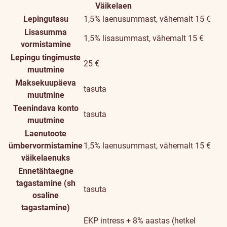
Väikelaen
Lepingutasu
1,5% laenusummast, vähemalt 15 €
Lisasumma
1,5% lisasummast, vähemalt 15 €
vormistamine
Lepingu tingimuste
25 €
muutmine
Maksekuupäeva
tasuta
muutmine
Teenindava konto
tasuta
muutmine
Laenutoote
ümbervormistamine
1,5% laenusummast, vähemalt 15 €
väikelaenuks
Ennetähtaegne
tagastamine (sh
tasuta
osaline
tagastamine)
EKP intress + 8% aastas (hetkel