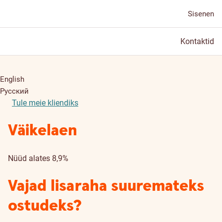
Sisenen
Kontaktid
English
Русский
Tule meie kliendiks
Väikelaen
Nüüd alates 8,9%
Vajad lisaraha suuremateks
ostudeks?