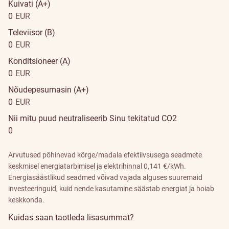
Kuivati (A+)
0
EUR
Televiisor (B)
0
EUR
Konditsioneer (A)
0
EUR
Nõudepesumasin (A+)
0
EUR
Nii mitu puud neutraliseerib Sinu tekitatud CO2
0
Arvutused põhinevad kõrge/madala efektiivsusega seadmete
keskmisel energiatarbimisel ja elektrihinnal 0,141 €/kWh.
Energiasäästlikud seadmed võivad vajada alguses suuremaid
investeeringuid, kuid nende kasutamine säästab energiat ja hoiab
keskkonda.
Kuidas saan taotleda lisasummat?