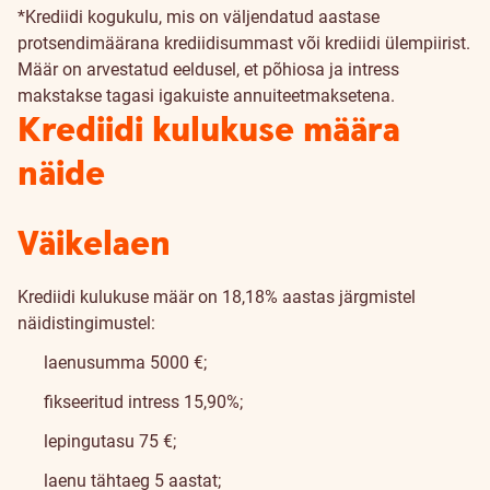
*Krediidi kogukulu, mis on väljendatud aastase
protsendimäärana krediidisummast või krediidi ülempiirist.
Määr on arvestatud eeldusel, et põhiosa ja intress
makstakse tagasi igakuiste annuiteetmaksetena.
Krediidi kulukuse määra
näide
Väikelaen
Krediidi kulukuse määr on 18,18% aastas järgmistel
näidistingimustel:
laenusumma 5000 €;
fikseeritud intress 15,90%;
lepingutasu 75 €;
laenu tähtaeg 5 aastat;