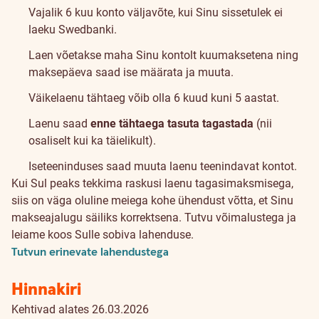
Vajalik 6 kuu konto väljavõte, kui Sinu sissetulek ei
laeku Swedbanki.
Laen võetakse maha Sinu kontolt kuumaksetena ning
maksepäeva saad ise määrata ja muuta.
Väikelaenu tähtaeg võib olla 6 kuud kuni 5 aastat.
Laenu saad
enne tähtaega tasuta tagastada
(nii
osaliselt kui ka täielikult).
Iseteeninduses saad muuta laenu teenindavat kontot.
Kui Sul peaks tekkima raskusi laenu tagasimaksmisega,
siis on väga oluline meiega kohe ühendust võtta, et Sinu
makseajalugu säiliks korrektsena. Tutvu võimalustega ja
leiame koos Sulle sobiva lahenduse.
Tutvun erinevate lahendustega
Hinnakiri
Kehtivad alates 26.03.2026