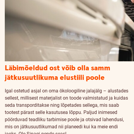
Läbimõeldud ost võib olla samm
jätkusuutlikuma elustiili poole
Igal ostetud asjal on oma ökoloogiline jalajälg – alustades
sellest, millisest materjalist on toode valmistatud ja kuidas
seda transporditakse ning lõpetades sellega, mis saab
tootest pärast selle kasutusea lõppu. Paljud inimesed
pöörduvad teadliku tarbimise poole ja otsivad lahendusi,
mis on jätkusuutlikumad nii planeedi kui ka meie endi
jaoks. Ole Sinagi nende seas!