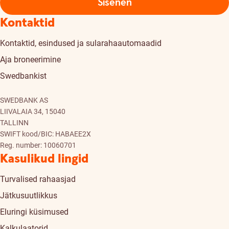
Sisenen
Kontaktid
Kontaktid, esindused ja sularahaautomaadid
Aja broneerimine
Swedbankist
SWEDBANK AS
LIIVALAIA 34, 15040
TALLINN
SWIFT kood/BIC: HABAEE2X
Reg. number: 10060701
Kasulikud lingid
Turvalised rahaasjad
Jätkusuutlikkus
Eluringi küsimused
Kalkulaatorid