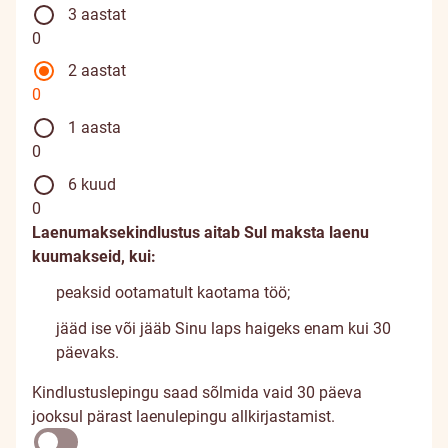
3 aastat
0
2 aastat
0
1 aasta
0
6 kuud
0
Laenumaksekindlustus aitab Sul maksta laenu
kuumakseid, kui:
peaksid ootamatult kaotama töö;
jääd ise või jääb Sinu laps haigeks enam kui 30
päevaks.
Kindlustuslepingu saad sõlmida vaid 30 päeva
jooksul pärast laenulepingu allkirjastamist.