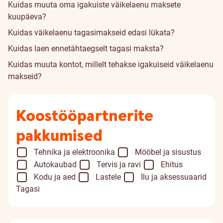
Kuidas muuta oma igakuiste väikelaenu maksete
kuupäeva?
Kuidas väikelaenu tagasimakseid edasi lükata?
Kuidas laen ennetähtaegselt tagasi maksta?
Kuidas muuta kontot, millelt tehakse igakuiseid väikelaenu
makseid?
Koostööpartnerite
pakkumised
Tehnika ja elektroonika
Mööbel ja sisustus
Autokaubad
Tervis ja ravi
Ehitus
Kodu ja aed
Lastele
Ilu ja aksessuaarid
Tagasi