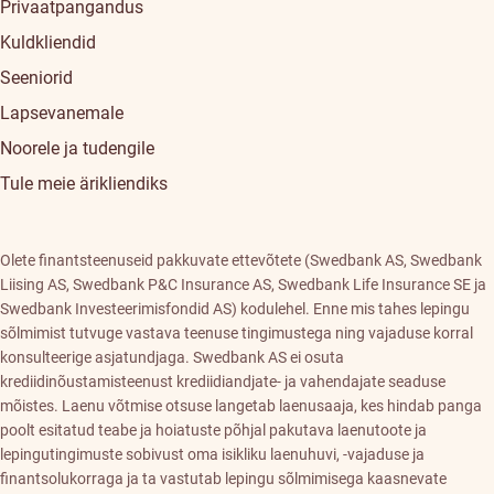
Privaatpangandus
Kuldkliendid
Seeniorid
Lapsevanemale
Noorele ja tudengile
Tule meie ärikliendiks
Olete finantsteenuseid pakkuvate ettevõtete (Swedbank AS, Swedbank
Liising AS, Swedbank P&C Insurance AS, Swedbank Life Insurance SE ja
Swedbank Investeerimisfondid AS) kodulehel. Enne mis tahes lepingu
sõlmimist tutvuge vastava teenuse tingimustega ning vajaduse korral
konsulteerige asjatundjaga. Swedbank AS ei osuta
krediidinõustamisteenust krediidiandjate- ja vahendajate seaduse
mõistes. Laenu võtmise otsuse langetab laenusaaja, kes hindab panga
poolt esitatud teabe ja hoiatuste põhjal pakutava laenutoote ja
lepingutingimuste sobivust oma isikliku laenuhuvi, -vajaduse ja
finantsolukorraga ja ta vastutab lepingu sõlmimisega kaasnevate