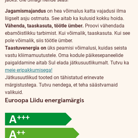
Jagamismajandus
on hea võimalus katta vajadusi ilma
liigselt asju ostmata. See aitab ka kulusid kokku hoida.
Vähenda, taaskasuta, töötle ümber.
Proovi vähendada
ebamõistlikku tarbimist. Kui võimalik, taaskasuta. Kui see
pole võimalik, siis töötle ümber.
Taastuvenergia on
üks peamisi võimalusi, kuidas seista
vastu kliimamuutustele. Oma kodule päikesepaneelide
paigaldamine aitab Sul elada jätkusuutlikumalt. Tutvu ka
meie eripakkumisega!
Jätkusuutlikud tooted on tähistatud erinevate
märgistustega. Tutvu nendega, et teha säästvamaid
valikuid.
Euroopa Liidu energiamärgis