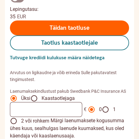
Lepingutasu:
35
EUR
Täidan taotluse
Taotlus kaastaotlejale
Tutvuge krediidi kulukuse määra näidetega
Arvutus on ligikaudne ja võib erineda Sulle pakutavatest
tingimustest.
Laenumaksekindlustust pakub Swedbank P&C Insurance AS
Üksi
Kaastaotlejaga
€
0
1
Märgi laenumaksete kogusumma
2 või rohkem
ühes kuus, sealhulgas laenude kuumaksed, kus oled
käendaja või kaaslaenusaaja.