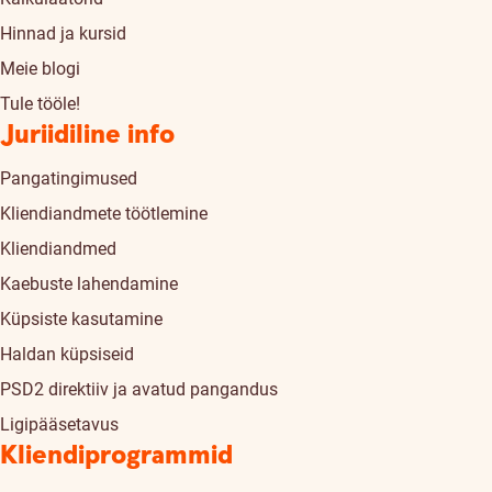
Hinnad ja kursid
Meie blogi
Tule tööle!
Juriidiline info
Pangatingimused
Kliendiandmete töötlemine
Kliendiandmed
Kaebuste lahendamine
Küpsiste kasutamine
Haldan küpsiseid
PSD2 direktiiv ja avatud pangandus
Ligipääsetavus
Kliendiprogrammid