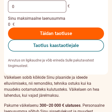
€
Sinu maksimaalne laenusumma
0
€
Täidan taotluse
Taotlus kaastaotlejale
Arvutus on ligikaudne ja võib erineda Sulle pakutavatest
tingimustest.
Väikelaen sobib kõikide Sinu plaanide ja ideede
elluviimiseks, nii remondiks, tehnika ostuks kui ka
muudeks ootamatuteks kulutusteks. Väikelaen on hea
lahendus, kui vajad järelmaksu.
Pakume väikelaenu
300–20 000 € ulatuses
. Personaalne
laenusumma sõltub Sinu sissetulekust ja muudest