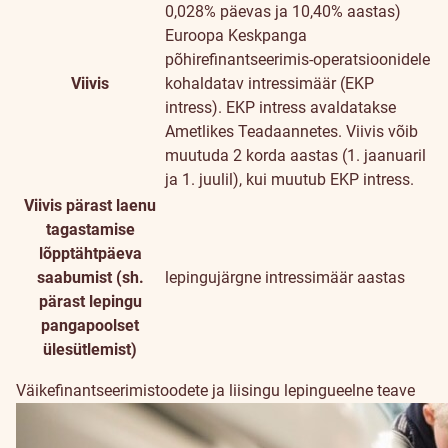
0,028% päevas ja 10,40% aastas)
Euroopa Keskpanga
põhirefinantseerimis-operatsioonidele
Viivis
kohaldatav intressimäär (EKP
intress). EKP intress avaldatakse
Ametlikes Teadaannetes. Viivis võib
muutuda 2 korda aastas (1. jaanuaril
ja 1. juulil), kui muutub EKP intress.
Viivis pärast laenu
tagastamise
lõpptähtpäeva
saabumist (sh.
lepingujärgne intressimäär aastas
pärast lepingu
pangapoolset
ülesütlemist)
Väikefinantseerimistoodete ja liisingu lepingueelne teave