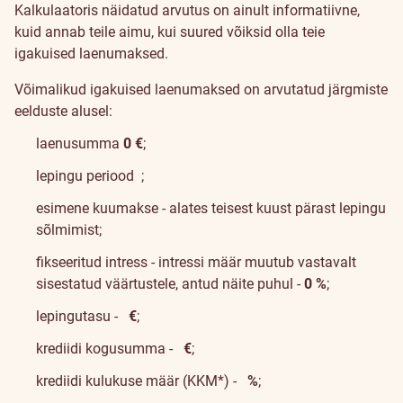
Kalkulaatoris näidatud arvutus on ainult informatiivne,
kuid annab teile aimu, kui suured võiksid olla teie
igakuised laenumaksed.
Võimalikud igakuised laenumaksed on arvutatud järgmiste
eelduste alusel:
laenusumma
0
€
;
lepingu periood
;
esimene kuumakse - alates teisest kuust pärast lepingu
sõlmimist;
fikseeritud intress - intressi määr muutub vastavalt
sisestatud väärtustele, antud näite puhul -
0 %
;
lepingutasu -
€
;
krediidi kogusumma -
€
;
krediidi kulukuse määr (KKM*) -
%
;