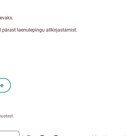
äevaks.
pärast laenulepingu allkirjastamist.
le
mustest.