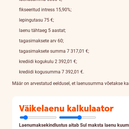
fikseeritud intress 15,90%;
lepingutasu 75 €;
laenu tähtaeg 5 aastat;
tagasimaksete arv 60;
tagasimaksete summa 7 317,01 €;
krediidi kogukulu 2 392,01 €;
krediidi kogusumma 7 392,01 €.
Määr on arvestatud eeldusel, et laenusumma võetakse ka
Väikelaenu kalkulaator
Laenumaksekindlustus aitab Sul maksta laenu kuuma