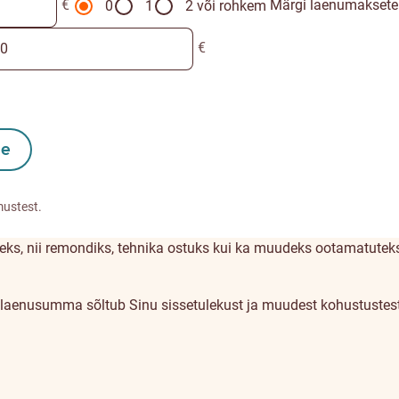
€
Märgi laenumaksete
0
1
2 või rohkem
€
le
mustest.
iseks, nii remondiks, tehnika ostuks kui ka muudeks ootamatutek
 laenusumma sõltub Sinu sissetulekust ja muudest kohustustest