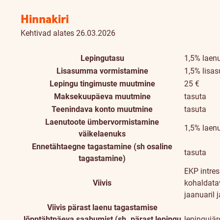
Hinnakiri
Kehtivad alates 26.03.2026
Lepingutasu
1,5% laen
Lisasumma vormistamine
1,5% lisa
Lepingu tingimuste muutmine
25 €
Maksekuupäeva muutmine
tasuta
Teenindava konto muutmine
tasuta
Laenutoote ümbervormistamine
1,5% laen
väikelaenuks
Ennetähtaegne tagastamine (sh osaline
tasuta
tagastamine)
EKP intre
Viivis
kohaldatav
jaanuaril j
Viivis pärast laenu tagastamise
lõpptähtpäeva saabumist (sh. pärast lepingu
lepingujär