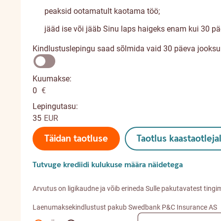
peaksid ootamatult kaotama töö;
jääd ise või jääb Sinu laps haigeks enam kui 30 p
Kindlustuslepingu saad sõlmida vaid 30 päeva jooksul 
Kuumakse:
0
€
Lepingutasu:
35
EUR
Täidan taotluse
Taotlus kaastaotleja
Tutvuge krediidi kulukuse määra näidetega
Arvutus on ligikaudne ja võib erineda Sulle pakutavatest tingi
Laenumaksekindlustust pakub Swedbank P&C Insurance AS