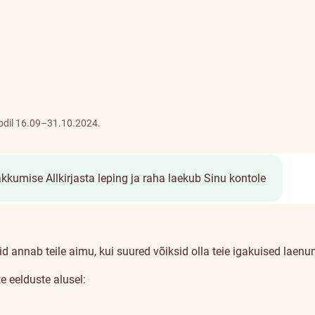
oodil 16.09–31.10.2024.
akkumise
Allkirjasta leping ja raha laekub Sinu kontole
id annab teile aimu, kui suured võiksid olla teie igakuised laen
 eelduste alusel: