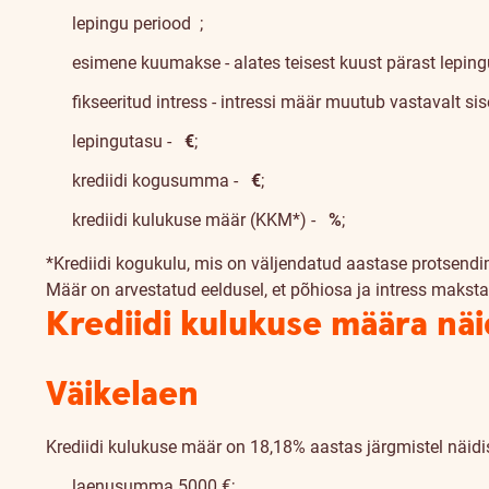
lepingu periood
;
esimene kuumakse - alates teisest kuust pärast leping
fikseeritud intress - intressi määr muutub vastavalt si
lepingutasu -
€
;
krediidi kogusumma -
€
;
krediidi kulukuse määr (KKM*) -
%
;
*Krediidi kogukulu, mis on väljendatud aastase protsendi
Määr on arvestatud eeldusel, et põhiosa ja intress makst
Krediidi kulukuse määra nä
Väikelaen
Krediidi kulukuse määr on 18,18% aastas järgmistel näidi
laenusumma 5000 €;