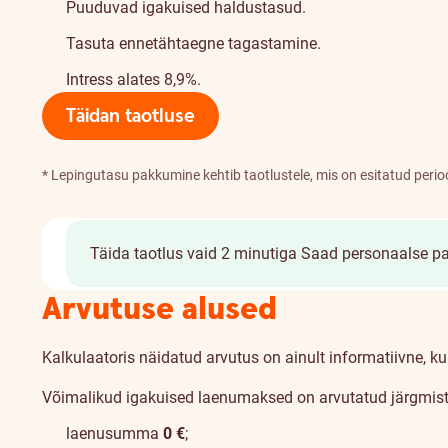
Puuduvad igakuised haldustasud.
Tasuta ennetähtaegne tagastamine.
Intress alates 8,9%.
Täidan taotluse
* Lepingutasu pakkumine kehtib taotlustele, mis on esitatud peri
Täida taotlus vaid 2 minutiga
Saad personaalse p
Arvutuse alused
Kalkulaatoris näidatud arvutus on ainult informatiivne, ku
Võimalikud igakuised laenumaksed on arvutatud järgmiste
laenusumma
0
€
;