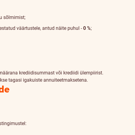
u sõlmimist;
sestatud väärtustele, antud näite puhul -
0 %
;
määrana krediidisummast või krediidi ülempiirist.
akse tagasi igakuiste annuiteetmaksetena.
ide
stingimustel: