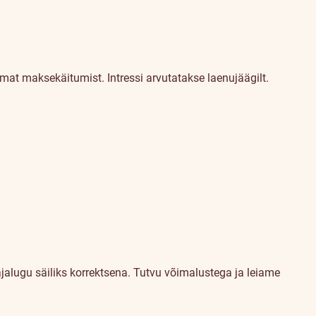
at maksekäitumist. Intressi arvutatakse laenujäägilt.
alugu säiliks korrektsena. Tutvu võimalustega ja leiame