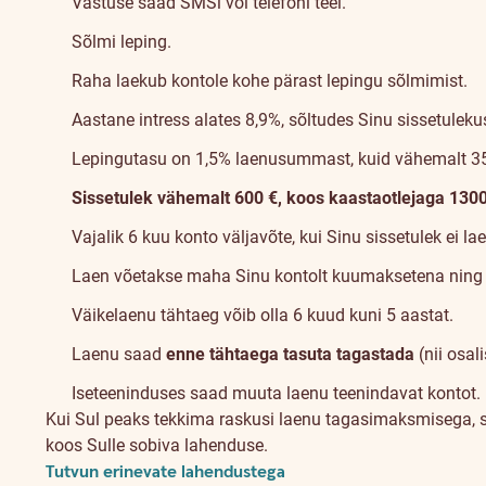
Vastuse saad SMSi või telefoni teel.
Sõlmi leping.
Raha laekub kontole kohe pärast lepingu sõlmimist.
Aastane intress alates 8,9%, sõltudes Sinu sissetule
Lepingutasu on 1,5% laenusummast, kuid vähemalt
3
Sissetulek vähemalt 600 €, koos kaastaotlejaga 130
Vajalik 6 kuu konto väljavõte, kui Sinu sissetulek ei l
Laen võetakse maha Sinu kontolt kuumaksetena ning
Väikelaenu tähtaeg võib olla 6 kuud kuni 5 aastat.
Laenu saad
enne tähtaega tasuta tagastada
(nii osali
Iseteeninduses saad muuta laenu teenindavat kontot.
Kui Sul peaks tekkima raskusi laenu tagasimaksmisega, si
koos Sulle sobiva lahenduse.
Tutvun erinevate lahendustega