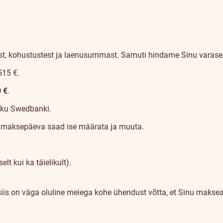
kust, kohustustest ja laenusummast. Samuti hindame Sinu varasem
5
15
€.
0 €
.
aeku Swedbanki.
 maksepäeva saad ise määrata ja muuta.
selt kui ka täielikult).
is on väga oluline meiega kohe ühendust võtta, et Sinu makseaj