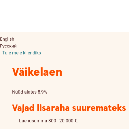
English
Русский
Tule meie kliendiks
Väikelaen
Nüüd alates 8,9%
Vajad lisaraha suuremateks
Laenusumma 300–20 000 €.