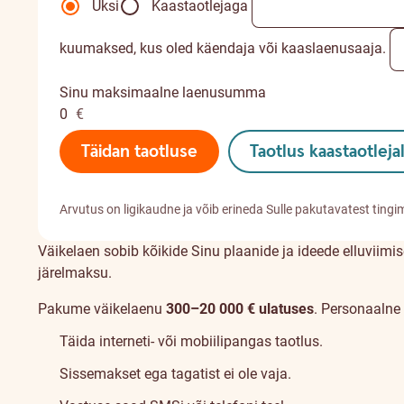
Üksi
Kaastaotlejaga
kuumaksed, kus oled käendaja või kaaslaenusaaja.
Sinu maksimaalne laenusumma
0
€
Täidan taotluse
Taotlus kaastaotleja
Arvutus on ligikaudne ja võib erineda Sulle pakutavatest tingi
Väikelaen sobib kõikide Sinu plaanide ja ideede elluviim
järelmaksu.
Pakume väikelaenu
300–20 000 € ulatuses
. Personaalne
Täida interneti- või mobiilipangas taotlus.
Sissemakset ega tagatist ei ole vaja.