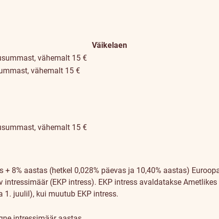
Väikelaen
usummast, vähemalt 15 €
summast, vähemalt 15 €
usummast, vähemalt 15 €
ss + 8% aastas (hetkel 0,028% päevas ja 10,40% aastas)
Euroopa
 intressimäär (EKP intress). EKP intress avaldatakse Ametlikes
a 1. juulil), kui muutub EKP intress.
gne intressimäär aastas